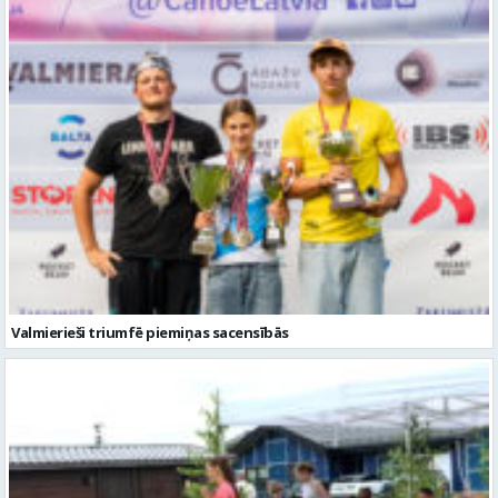
Valmierieši triumfē piemiņas sacensībās