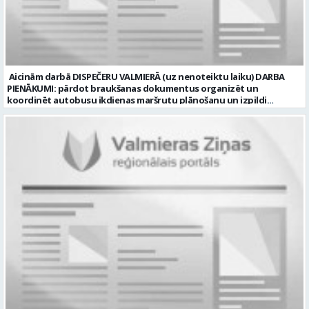
Nekustamais īpašums Pieteikto vietu skaits: 1 Līgums: Darbinieka
amats uz nenoteiktu laiku Aktuāla līdz: 2026-08-20 Kontaktpersona:
CV lūdzam sūtīt uz e-pastu: vbrugis@inbox.lv
Aicinām darbā DISPEČERU VALMIERĀ (uz nenoteiktu laiku) DARBA
PIENĀKUMI: pārdot braukšanas dokumentus organizēt un
koordinēt autobusu ikdienas maršrutu plānošanu un izpildi
nodrošināt autobusu vadītāju dienas darba uzdevumu
sagatavošanu PRASĪBAS PRETENDENTIEM: vidējā vai vidējā
profesionālā izglītība augsta atbildības sajūta, precizitāte un labas
komunikācijas spējas labas iemaņas darbā ar datoru un
elektronisko kases aparātu UZŅĒMUMS PIEDĀVĀ: darbu stabilā
uzņēmumā darba laiku: maiņu grafiks (1. dežūra no plkst. 05.20 līdz
plkst. 16.20 un 2.dežūra no plkst. 12.50-21.00) darba samaksu sākot no
1100 līdz 1250 EUR (pirms nodokļu nomaksas) pilnas sociālās
garantijas veselības apdrošināšanas iespējas dinamisku un
profesionālu darba vidi apmācību pirms darba pienākumu
uzsākšanas CV ar norādi vakancei „dispečers Valmierā” iesniegt līdz
2026. gada 21. augustam (ieskaitot): sūtot elektroniski uz info@vtu-
valmiera.lv personīgi SIA „VTU Valmiera”, Reģ.nr. 40003004220,
„Brandeļi”, Brandeļi, Kocēnu pagasts, Valmieras novads, personāla
daļā darba dienās no plkst. 13:00 līdz 16:00. 2 nedēļu laikā pēc
konkursa termiņa beigām sazināsimies ar pretendentiem, kuri tiks
aicināti uz tikšanos klātienē. Informācijai: 29231565 * Iesniegtos