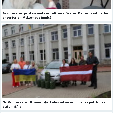
Ar smaidu un profesionālu sirdsiltumu: Dakteri Klauni uzsāk darbu
ar senioriem Vidzemes slimnīcā
No Valmieras uz Ukrainu ceļā dodas vēl viena humānās palīdzības
automašīna