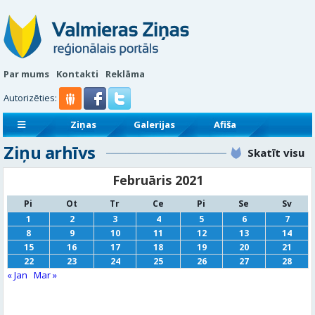
Par mums
Kontakti
Reklāma
Autorizēties:
Ziņas
Galerijas
Afiša
Ziņu arhīvs
Sludinājumi
Reklāmraksti
Skatīt visu
Februāris 2021
Pi
Ot
Tr
Ce
Pi
Se
Sv
1
2
3
4
5
6
7
8
9
10
11
12
13
14
15
16
17
18
19
20
21
22
23
24
25
26
27
28
« Jan
Mar »