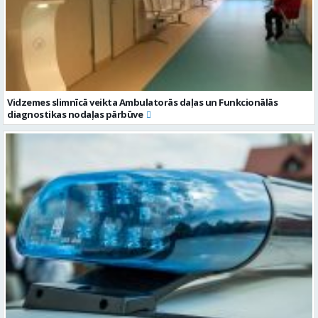
Vidzemes slimnīcā veikta Ambulatorās daļas un Funkcionālās
diagnostikas nodaļas pārbūve