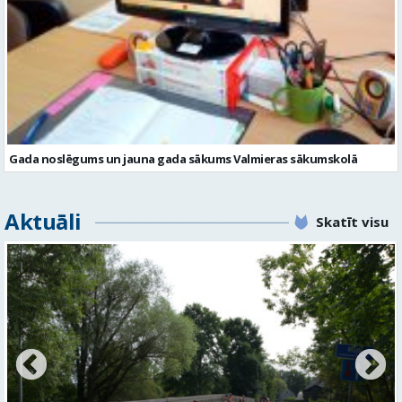
Gada noslēgums un jauna gada sākums Valmieras sākumskolā
Aktuāli
Skatīt visu