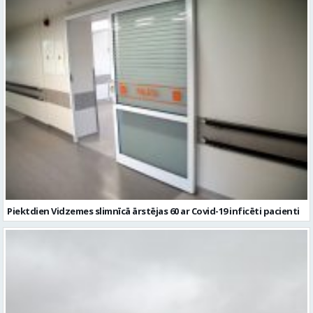
Piektdien Vidzemes slimnīcā ārstējas 60 ar Covid-19 inficēti pacienti