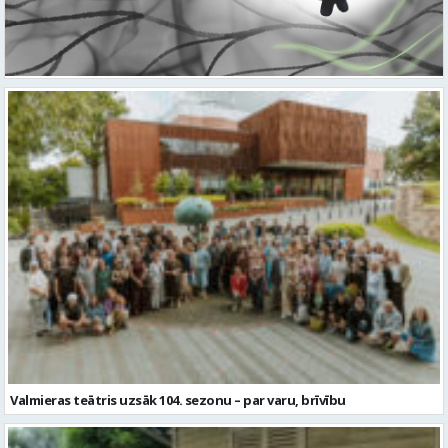
Valmieras teātris uzsāk 104. sezonu – par varu, brīvību