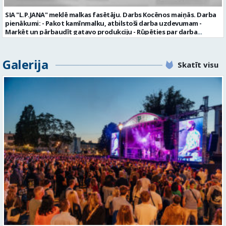
personas datus SIA “VTU VALMIERA” izmantos, lai konkursa kārtībā
noteiktu vakancei atbilstošāko kandidātu. Ja kandidāts vēlas, lai
SIA "L.P.JANA" meklē malkas fasētāju. Darbs Kocēnos maiņās. Darba
viņa personas dati tiktu saglabāti SIA “VTU VALMIERA” iekšējā datu
pienākumi: - Pakot kamīnmalku, atbilstoši darba uzdevumam -
bāzē ar mērķi tos apstrādāt citos SIA “VTU VALMIERA” personāla
Marķēt un pārbaudīt gatavo produkciju - Rūpēties par darba
atlases konkursos, tad pieteikumā vakancei lūdzam kandidātam
kvalitāti un kārtību darba vietā Prasības kandidātiem: - Laba fiziskā
norādīt savu piekrišanu personas datu saglabāšanai. Profesija:
izturība - Precizitāte un ātrums - Prasme un vēlme strādāt komandā
TRANSPORTA DISPEČERS Darba vietas adrese: LATVIJA, Stacijas iela 1,
Uzņēmums piedāvā: - Atalgojumu EUR 1200 bruto (atkarīgs no
Galerija
Valmiera, Valmieras nov. Darba laika veids: Summētais darba laiks
Skatīt visu
padarītā) - Vienmēr laikā izmaksātu algu - Profesionālus un
Darba veids: Darbinieka amats uz nenoteiktu laiku Slodze: Viena
atbalstošus kolēģus Lūgums CV sūtīt uz e- pastu:
vesela slodze Darbības joma: Pakalpojumi Pieteikto vietu skaits: 1
pasutijumi@lpjana.lv vai zvanīt pa tālruni: 28319289 Profesija:
Līgums: Darbinieka amats uz nenoteiktu laiku Aktuāla līdz: 2026-08-
SAIŅOŠANAS OPERATORS Algas izmaksas veids: Laika darba alga
21 Kontaktpersona: CV ar norādi vakancei lūdzu sūtīt uz e-pastu
Darba vietas adrese: LATVIJA, Gravas iela 2, Kocēni, Kocēnu pag.,
info@vtu-valmiera.lv vai iesniegt personīgi Izglītības līmenis:
Valmieras nov. Slodze: Viena vesela slodze Darbības joma: Ražošana
Vispārējā vidējā izglītība
Pieteikto vietu skaits: 2 Aktuāla līdz: 2027-09-07 Darba sākšanas
datums: 2026-08-17 Kontaktpersona: Davids Pavlovs