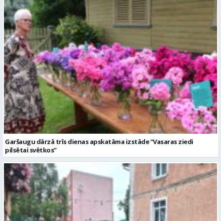
Garšaugu dārzā trīs dienas apskatāma izstāde “Vasaras ziedi
pilsētai svētkos”