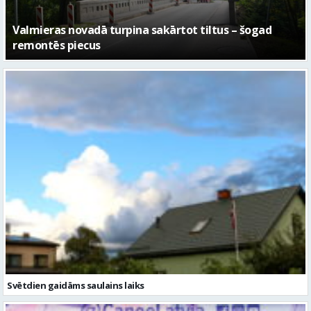
No pagaidu teātra līdz laikmetīgās kultūras centram
– kā attīstīsies “Kurtuve”
Svētdien gaidāms saulains laiks