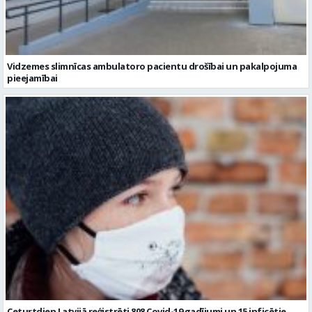
Vidzemes slimnīcas ambulatoro pacientu drošībai un pakalpojuma
pieejamībai
Ceturtdien Latvijā reģistrēti 808 Covid-19 gadījumi un 15 inficētie