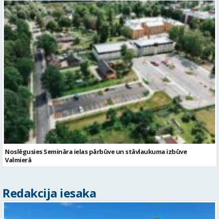
Noslēgusies Semināra ielas pārbūve un stāvlaukuma izbūve
Valmierā
Redakcija iesaka