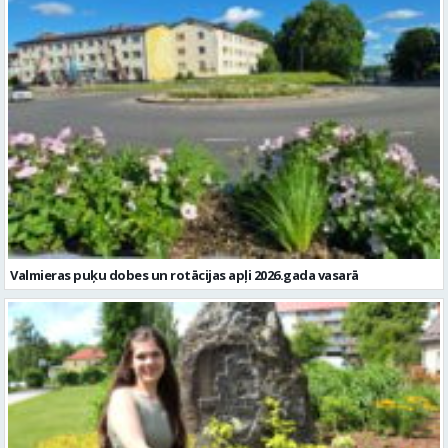
Valmieras puķu dobes un rotācijas apļi 2026.gada vasarā