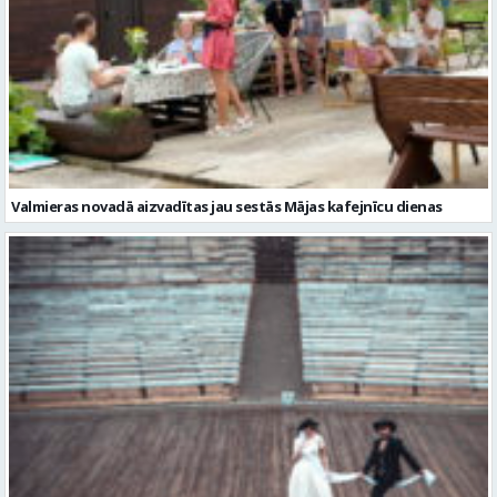
Valmieras novadā aizvadītas jau sestās Mājas kafejnīcu dienas