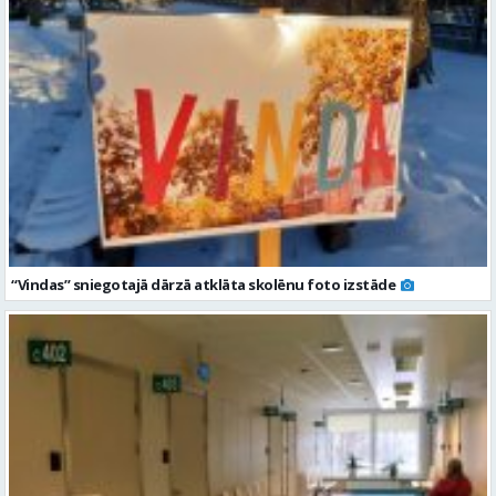
“Vindas” sniegotajā dārzā atklāta skolēnu foto izstāde