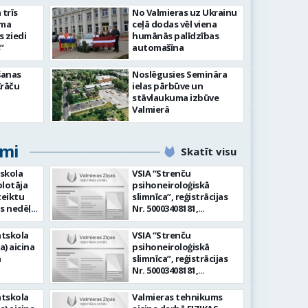
slimnīcā
trīs
No Valmieras uz Ukrainu
āma
ceļā dodas vēl viena
s ziedi
humānās palīdzības
”
automašīna
šanas
Noslēgusies Semināra
Krāču
ielas pārbūve un
stāvlaukuma izbūve
Valmierā
umi
Skatīt visu
skola
VSIA “Strenču
olotāja
psihoneiroloģiskā
teiktu
slimnīca”, reģistrācijas
as nedēļā
Nr. 50003408181,
Darba
ārstniecības iestādes
ūķu iela
kods 941800004 aicina
tskola
VSIA “Strenču
ēnu
darbā APKOPĒJU Aicinām
a) aicina
psihoneiroloģiskā
ras
mūsu komandai
a
slimnīca”, reģistrācijas
pievienoties apkopēju
Nr. 50003408181,
ūpi
darbam rehabilitācijas
ārstniecības iestādes
oties ar
nodaļā. Darba līgums
darbā (1
kods 941800004 aicina
tskola
Valmieras tehnikums
jām,
tiek slēgts uz
undas
darbā AUDIOLOGOPĒDU