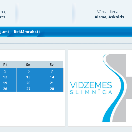
ena,
Vārda dienas:
sts
Aisma, Askolds
ājumi
Reklāmraksti
Pi
Se
Sv
5
6
7
12
13
14
19
20
21
26
27
28