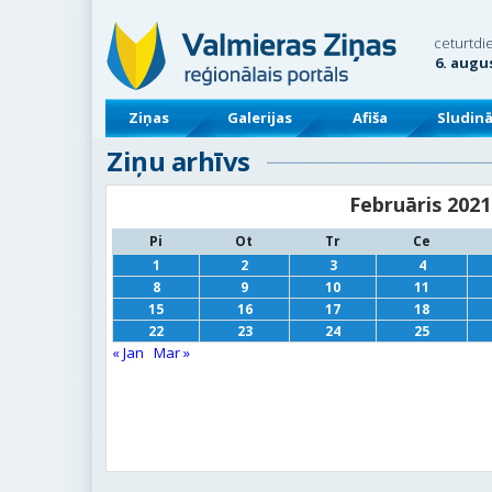
ceturtdi
6. augu
Ziņas
Galerijas
Afiša
Sludin
Ziņu arhīvs
Februāris 2021
Pi
Ot
Tr
Ce
1
2
3
4
8
9
10
11
15
16
17
18
22
23
24
25
« Jan
Mar »