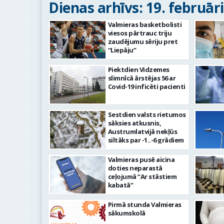
Dienas arhīvs: 19. februāri
Valmieras basketbolisti
viesos pārtrauc triju
zaudējumu sēriju pret
“Liepāju”
Piektdien Vidzemes
slimnīcā ārstējas 56 ar
Covid-19 inficēti pacienti
Sestdien valsts rietumos
sāksies atkusnis,
Austrumlatvijā nekļūs
siltāks par -1..-6 grādiem
Valmieras pusē aicina
doties neparastā
ceļojumā “Ar stāstiem
kabatā”
Pirmā stunda Valmieras
sākumskolā