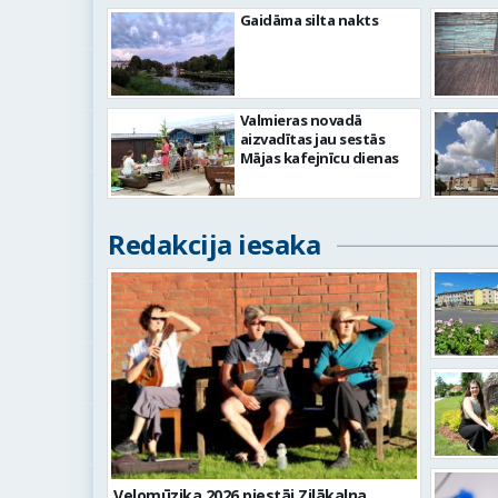
Gaidāma silta nakts
Valmieras novadā
aizvadītas jau sestās
Mājas kafejnīcu dienas
Redakcija iesaka
Velomūzika 2026 piestāj Zilākalna