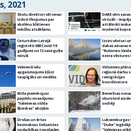
s, 2021
Skolu direktori vēl nevar
DARE vērs savas
izdod rīkojumus par
virtuāli – iespēj
skolēnu klātienes
attālināti ieska
mācību atsākšanu
modernā kopra
darbnīcā un uz
3D druku no jo
Ceturtdien Latvijā
Izzini vēsturi u
profesionāļa
reģistrēti 689 Covid-19
dabas ainavas 
gadījumi un 12 sasirgušie
“Rubenes-Vaida
miruši
ezera vēstures
taka”
Valmierā ielu
Vidzemes plān
apgaismojums kļūst
reģionā darbu s
taupīgāks un viedāks
remigrācijas
koordinatore
Birža piemērojusi
Beverīnas nova
papildu nosacījumu
skurstenī aizd
“Valmieras stikla
sodrēji
šķiedras” akcijām
Drošas un ērtas
Luksemburgas 
bezmaksas tiešsaistes
“Duke” iegādāji
nodarbības topošajām
“Valmieras stikl