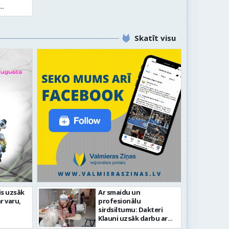
Skatīt visu
edēļā Kazu krācēs atklāj
is uzsāk
Ar smaidu un
Valmier
r varu,
profesionālu
infrast
sirdsiltumu: Dakteri
Klauni uzsāk darbu ar
senioriem Vidzemes