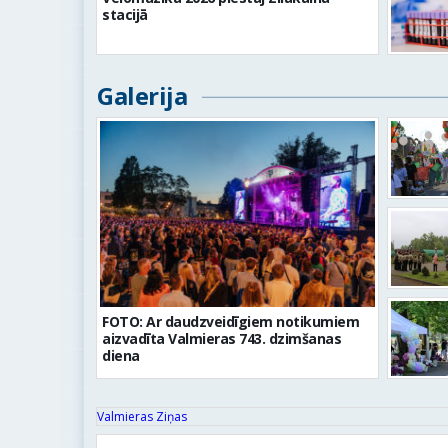
stacijā
Galerija
FOTO: Ar daudzveidīgiem notikumiem
aizvadīta Valmieras 743. dzimšanas
diena
Valmieras Ziņas