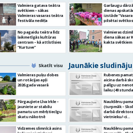
Valmiera gatava teātra
Garšaugu dārzā 
svētkiem – sākas
dienas apskat
Valmieras vasaras teātra
izstāde “Vasara
festivāla nedēļa
pilsētai svētkos
No pagaidu teātra līdz
Valmieras dzim
laikmetīgās kultūras
diena sākas ar 
centram – kā attīstīsies
kakta svētkiem
“Kurtuve”
Jaunākie sludināj
Skatīt visu
Valmieras puķu dobes
Rubenes pamat
un rotācijas apļi
aicina darbā sk
2026.gada vasarā
palīgu uz neno
laiku (40 stund
jeb 1,0 likme). 
vietas adrese: R
Pārgaujiete Līva Irkle –
Naukšēnu pama
3, Rubene, Koc
jauniete ar stabilu
(turpmāk – Skol
pagasts, Valmie
pamatu un mērķtiecīgu
darbā direktor
novads. Ja Tev ir vēlme:
skatu nākotnē
vietnieku/-ci
veikt bērnu apr
administratīvi
ikdienā; sadarb
saimnieciskajā 
Vidzemes slimnīcā asins
Naukšēnu pama
grupas skolotā
likme jeb 40 st