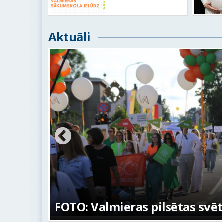
Aktuāli
na
FOTO: Valmieras pilsētas svē