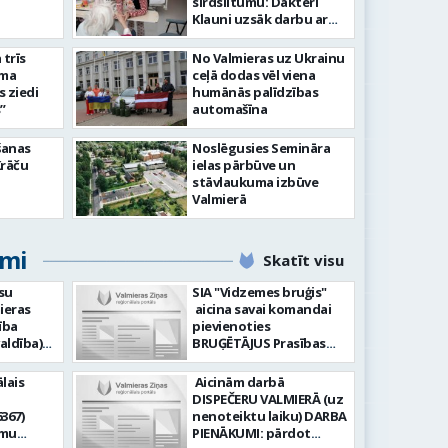
tīsies “Kurtuve”
aizvadī
sirdsiltumu: Dakteri
Klauni uzsāk darbu ar
senioriem Vidzemes
slimnīcā
trīs
No Valmieras uz Ukrainu
āma
ceļā dodas vēl viena
s ziedi
humānās palīdzības
”
automašīna
šanas
Noslēgusies Semināra
Krāču
ielas pārbūve un
stāvlaukuma izbūve
Valmierā
umi
Skatīt visu
su
SIA "Vidzemes bruģis"
ieras
aicina savai komandai
ība
pievienoties
aldība)
BRUĢĒTĀJUS Prasības
pretendentiem: Vēlme
hnoloģiju
strādāt - augsta
lais
Aicinām darbā
ormācijas
atbildības sajūta pret
DISPEČERU VALMIERĀ (uz
darbu, precizitāte;
367)
nenoteiktu laiku) DARBA
-i (uz
Pieredze bruģēšanā vai
amu
PIENĀKUMI: pārdot
u). Darba
ceļu būvniecībā. Darba