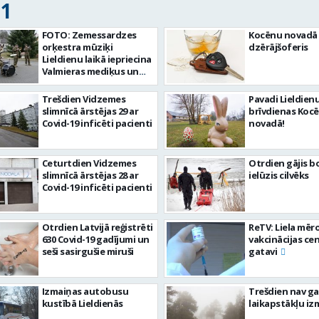
21
FOTO: Zemessardzes
Kocēnu novadā 
orķestra mūziķi
dzērājšoferis
Lieldienu laikā iepriecina
Valmieras mediķus un
pansionāta iemītniekus
Trešdien Vidzemes
Pavadi Lieldien
slimnīcā ārstējas 29 ar
brīvdienas Koc
Covid-19 inficēti pacienti
novadā!
Ceturtdien Vidzemes
Otrdien gājis b
slimnīcā ārstējas 28 ar
ielūzis cilvēks
Covid-19 inficēti pacienti
Otrdien Latvijā reģistrēti
ReTV: Liela mēr
630 Covid-19 gadījumi un
vakcinācijas cen
seši sasirgušie miruši
gatavi
Izmaiņas autobusu
Trešdien nav g
kustībā Lieldienās
laikapstākļu iz