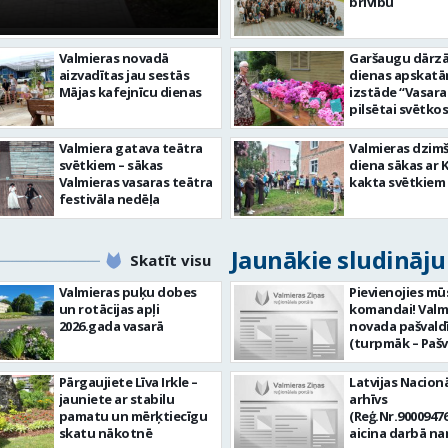
centram – kā attīs
brīvību
Valmieras novadā
Garšaugu dārzā 
aizvadītas jau sestās
dienas apskat
Mājas kafejnīcu dienas
izstāde “Vasara
pilsētai svētkos
Valmiera gatava teātra
Valmieras dzim
svētkiem – sākas
diena sākas ar 
Valmieras vasaras teātra
kakta svētkiem
festivāla nedēļa
Jaunākie sludināj
Skatīt visu
Valmieras puķu dobes
Pievienojies mū
un rotācijas apļi
komandai! Valm
2026.gada vasarā
novada pašvald
(turpmāk – Pašv
aicina darbā
Informācijas te
Pārgaujiete Līva Irkle –
Latvijas Nacionā
centra (ITC) inf
jauniete ar stabilu
arhīvs
tehnoloģiju
pamatu un mērķtiecīgu
(Reģ.Nr.90009476
administratoru/
skatu nākotnē
aicina darbā n
nenoteiktu laik