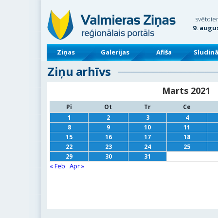
svētdie
9. augu
Ziņas
Galerijas
Afiša
Sludin
Ziņu arhīvs
Marts 2021
Pi
Ot
Tr
Ce
1
2
3
4
8
9
10
11
15
16
17
18
22
23
24
25
29
30
31
« Feb
Apr »