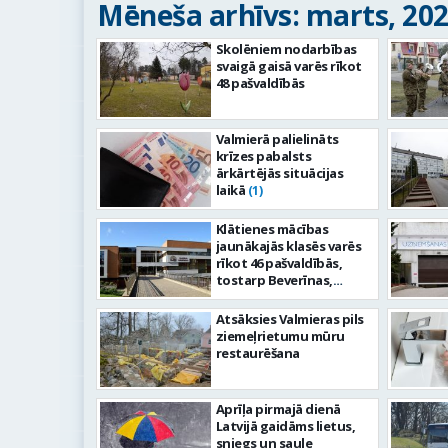
Mēneša arhīvs: marts, 20
Skolēniem nodarbības
svaigā gaisā varēs rīkot
48 pašvaldībās
Valmierā palielināts
krīzes pabalsts
ārkārtējās situācijas
laikā
(1)
Klātienes mācības
jaunākajās klasēs varēs
rīkot 46 pašvaldībās,
tostarp Beverīnas,
Burtnieku, Mazsalacas,
Naukšēnu, Strenču
Atsāksies Valmieras pils
novados un Valmierā
ziemeļrietumu mūru
restaurēšana
Aprīļa pirmajā dienā
Latvijā gaidāms lietus,
sniegs un saule