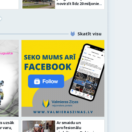
novirzīt līdz 20 miljoniem
eiro
Skatīt visu
līdz laikmetīgās kultūras
is uzsāk
Ar smaidu un
FOTO: 
r varu,
profesionālu