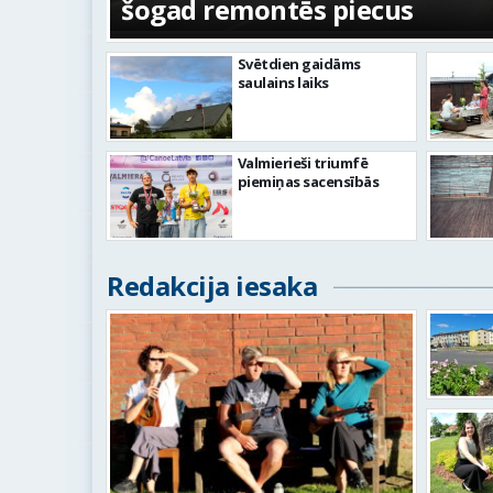
šogad remontēs piecus
Svētdien gaidāms
saulains laiks
Valmierieši triumfē
piemiņas sacensībās
Redakcija iesaka