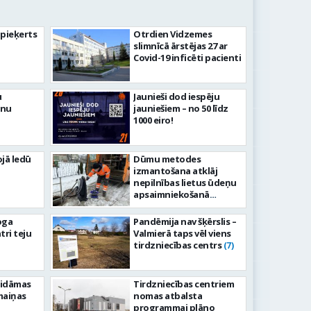
pieķerts
Otrdien Vidzemes
slimnīcā ārstējas 27 ar
Covid-19 inficēti pacienti
u
Jaunieši dod iespēju
ēnu
jauniešiem – no 50 līdz
1000 eiro!
ojā ledū
Dūmu metodes
izmantošana atklāj
nepilnības lietus ūdeņu
apsaimniekošanā
Valmierā
oga
Pandēmija nav šķērslis –
tri teju
Valmierā taps vēl viens
tirdzniecības centrs
(7)
aidāmas
Tirdzniecības centriem
maiņas
nomas atbalsta
programmai plāno