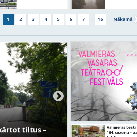
1
2
3
4
5
6
7
16
Nākamā
...
rtot tiltus –
No pagaidu teātra 
Valmieras teātr
104. sezonu – pa