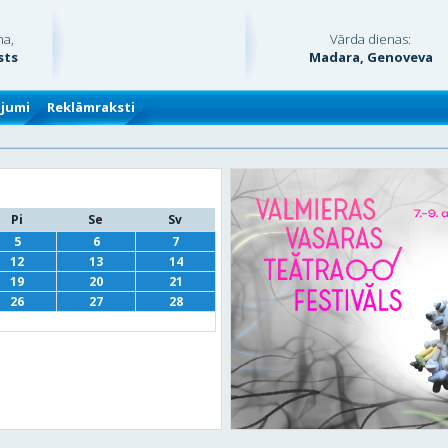
na,
Vārda dienas:
sts
Madara, Genoveva
ājumi
Reklāmraksti
Pi
Se
Sv
5
6
7
12
13
14
19
20
21
26
27
28