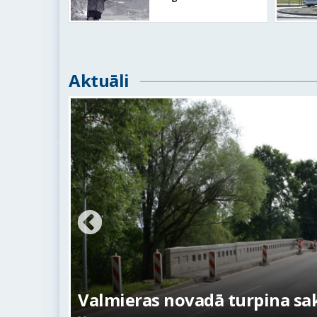
Aktuāli
ežojumi
s
Valmieras novadā turpina sakā