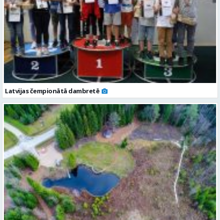
Latvijas čempionātā dambretē