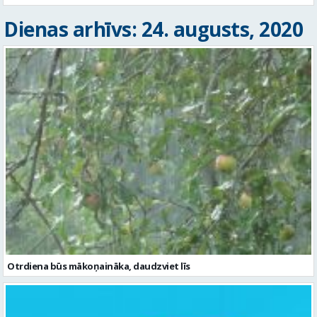
Dienas arhīvs: 24. augusts, 2020
Otrdiena būs mākoņaināka, daudzviet līs