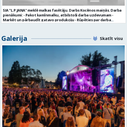
personas datus SIA “VTU VALMIERA” izmantos, lai konkursa kārtībā
noteiktu vakancei atbilstošāko kandidātu. Ja kandidāts vēlas, lai
SIA "L.P.JANA" meklē malkas fasētāju. Darbs Kocēnos maiņās. Darba
viņa personas dati tiktu saglabāti SIA “VTU VALMIERA” iekšējā datu
pienākumi: - Pakot kamīnmalku, atbilstoši darba uzdevumam -
bāzē ar mērķi tos apstrādāt citos SIA “VTU VALMIERA” personāla
Marķēt un pārbaudīt gatavo produkciju - Rūpēties par darba
atlases konkursos, tad pieteikumā vakancei lūdzam kandidātam
kvalitāti un kārtību darba vietā Prasības kandidātiem: - Laba fiziskā
norādīt savu piekrišanu personas datu saglabāšanai. Profesija:
izturība - Precizitāte un ātrums - Prasme un vēlme strādāt komandā
TRANSPORTA DISPEČERS Darba vietas adrese: LATVIJA, Stacijas iela 1,
Uzņēmums piedāvā: - Atalgojumu EUR 1200 bruto (atkarīgs no
Galerija
Valmiera, Valmieras nov. Darba laika veids: Summētais darba laiks
Skatīt visu
padarītā) - Vienmēr laikā izmaksātu algu - Profesionālus un
Darba veids: Darbinieka amats uz nenoteiktu laiku Slodze: Viena
atbalstošus kolēģus Lūgums CV sūtīt uz e- pastu:
vesela slodze Darbības joma: Pakalpojumi Pieteikto vietu skaits: 1
pasutijumi@lpjana.lv vai zvanīt pa tālruni: 28319289 Profesija:
Līgums: Darbinieka amats uz nenoteiktu laiku Aktuāla līdz: 2026-08-
SAIŅOŠANAS OPERATORS Algas izmaksas veids: Laika darba alga
21 Kontaktpersona: CV ar norādi vakancei lūdzu sūtīt uz e-pastu
Darba vietas adrese: LATVIJA, Gravas iela 2, Kocēni, Kocēnu pag.,
info@vtu-valmiera.lv vai iesniegt personīgi Izglītības līmenis:
Valmieras nov. Slodze: Viena vesela slodze Darbības joma: Ražošana
Vispārējā vidējā izglītība
Pieteikto vietu skaits: 2 Aktuāla līdz: 2027-09-07 Darba sākšanas
datums: 2026-08-17 Kontaktpersona: Davids Pavlovs