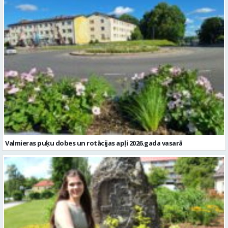
Valmieras puķu dobes un rotācijas apļi 2026.gada vasarā