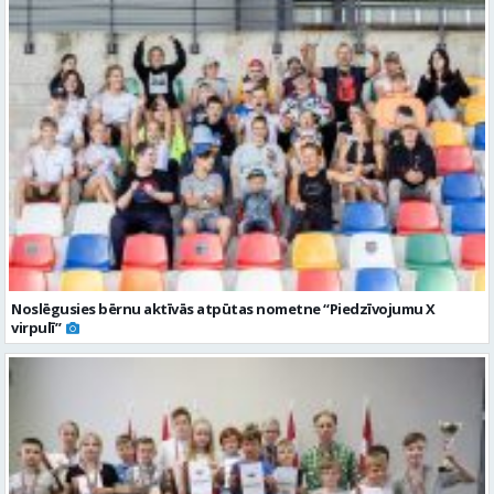
Noslēgusies bērnu aktīvās atpūtas nometne “Piedzīvojumu X
virpulī”