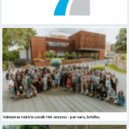
Valmieras teātris uzsāk 104. sezonu – par varu, brīvību