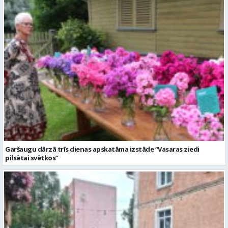
Garšaugu dārzā trīs dienas apskatāma izstāde “Vasaras ziedi
pilsētai svētkos”