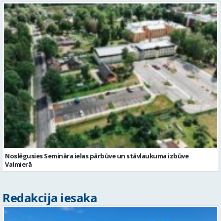
Noslēgusies Semināra ielas pārbūve un stāvlaukuma izbūve
Valmierā
Redakcija iesaka