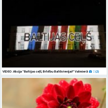
VIDEO: Akcija “Baltijas ceļš, Brīvību Baltkrievijai!” Valmierā
(2)