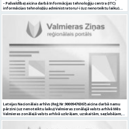
– Pašvaldība) aicina darbā Informācijas tehnoloģiju centra (ITC)
informācijas tehnoloģiju administratoru/-i (uz nenoteiktu laiku).
Darba vieta: Rūjienas un Naukšēnu apvienību teritorijās Ja Tev ir
vēlme: nodrošināt ar informācijas un komunikācijas tehnoloģijām
(turpmāk – IKT) saistīto problēmu pieteikumu pārvaldību un
operatīvu risināšanu; nodrošināt datortehnikas lietotāju atbalstu
un ar to saistīto problēmsituāciju risināšanu; uzstādīt, konfigurēt,
diagnosticēt un modernizēt Pašvaldības iestāžu datortehniku,
datortīklus un programmatūru, novērst kļūmes to darbībā;
kontrolēt ārējo pakalpojumu sniedzēju darbu izpildi Pašvaldības
iestādēs infrastruktūras uzturēšanā; sagatavot priekšlikumus par
IKT nomaiņu un efektīvāku izmantošanu; un ja Tev ir: vismaz vidējā
profesionālā izglītība informācijas tehnoloģiju jomā; darba
pieredze (ar informācijas tehnoloģijām saistītā jomā); izpratne par
datortehnikas un biroja tehnikas uzbūvi un problēmu risināšanas
secību; izpratne par datortīkla uzbūvi, tīkla iekārtu darbības
principiem; valsts valodas prasmes atbilstoši Valsts valodas likuma
prasībām; kompetences: ļoti labas organizatoriskās un saskarsmes
spējas, argumentācijas prasme; prasme patstāvīgi pieņemt
lēmumus; analītiskās spējas; augsta atbildības sajūta; precizitāte;
spēja strādāt individuāli un komandā; pašiniciatīva un spēja meklēt
Latvijas Nacionālais arhīvs (Reģ.Nr.90009476367) aicina darbā namu
un piedāvāt jaunus risinājumus; mēs piedāvājam: dinamisku,
pārzini (uz nenoteiktu laiku) Valmieras zonālajā valsts arhīvā Mēs
interesantu un atbildīgu darbu un ideju īstenošanas iespējas uz
Valmieras zonālajā valsts arhīvā uzkrājam, uzskaitām, saglabājam,
attīstību vērstā Pašvaldībā; pamatalgu pārbaudes laikā 1258,- EUR
darām pieejamu un popularizējam nacionālo dokumentāro
pirms nodokļu nomaksas, pēc pārbaudes laika 1310,- EUR pirms
mantojumu. Mūsu pārraudzībā un darbības zonā ietilpst Valmieras,
nodokļu nomaksas; iespēju saņemt atvaļinājuma pabalstu darba un
Valkas, Smiltenes un Limbažu novadi. Aicinām savai komandai