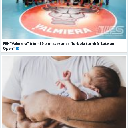
FBK “Valmiera” triumfē pirmssezonas florbola turnīrā “Latvian
Open”