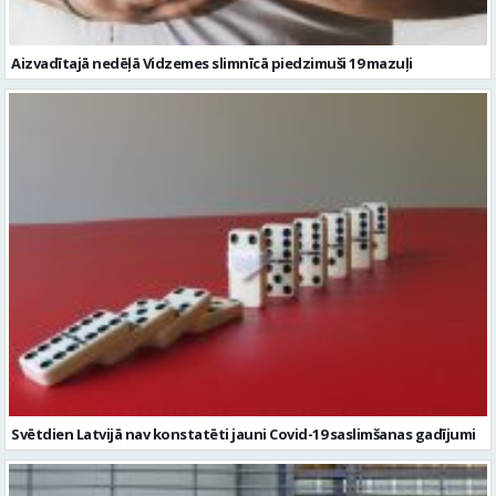
Aizvadītajā nedēļā Vidzemes slimnīcā piedzimuši 19 mazuļi
Svētdien Latvijā nav konstatēti jauni Covid-19 saslimšanas gadījumi