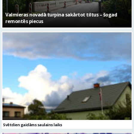
No pagaidu teātra līdz laikmetīgās kultūras centram
– kā attīstīsies “Kurtuve”
Svētdien gaidāms saulains laiks