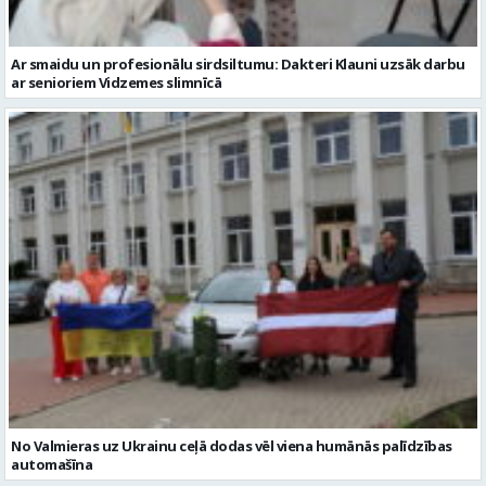
Ar smaidu un profesionālu sirdsiltumu: Dakteri Klauni uzsāk darbu
ar senioriem Vidzemes slimnīcā
No Valmieras uz Ukrainu ceļā dodas vēl viena humānās palīdzības
automašīna