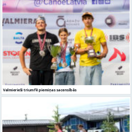
Valmierieši triumfē piemiņas sacensībās