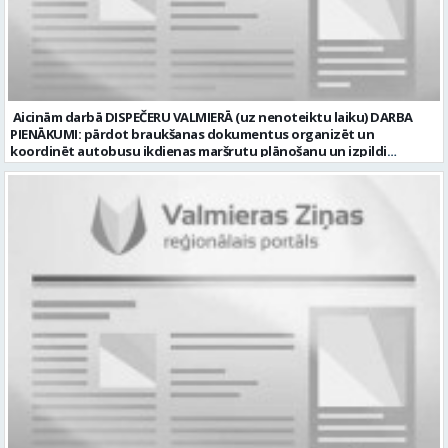
laiku Slodze: Viena vesela slodze Darbības joma: Būvniecība /
Nekustamais īpašums Pieteikto vietu skaits: 1 Līgums: Darbinieka
amats uz nenoteiktu laiku Aktuāla līdz: 2026-08-20 Kontaktpersona:
CV lūdzam sūtīt uz e-pastu: vbrugis@inbox.lv
Aicinām darbā DISPEČERU VALMIERĀ (uz nenoteiktu laiku) DARBA
PIENĀKUMI: pārdot braukšanas dokumentus organizēt un
koordinēt autobusu ikdienas maršrutu plānošanu un izpildi
nodrošināt autobusu vadītāju dienas darba uzdevumu
sagatavošanu PRASĪBAS PRETENDENTIEM: vidējā vai vidējā
profesionālā izglītība augsta atbildības sajūta, precizitāte un labas
komunikācijas spējas labas iemaņas darbā ar datoru un
elektronisko kases aparātu UZŅĒMUMS PIEDĀVĀ: darbu stabilā
uzņēmumā darba laiku: maiņu grafiks (1. dežūra no plkst. 05.20 līdz
plkst. 16.20 un 2.dežūra no plkst. 12.50-21.00) darba samaksu sākot no
1100 līdz 1250 EUR (pirms nodokļu nomaksas) pilnas sociālās
garantijas veselības apdrošināšanas iespējas dinamisku un
profesionālu darba vidi apmācību pirms darba pienākumu
uzsākšanas CV ar norādi vakancei „dispečers Valmierā” iesniegt līdz
2026. gada 21. augustam (ieskaitot): sūtot elektroniski uz info@vtu-
valmiera.lv personīgi SIA „VTU Valmiera”, Reģ.nr. 40003004220,
„Brandeļi”, Brandeļi, Kocēnu pagasts, Valmieras novads, personāla
daļā darba dienās no plkst. 13:00 līdz 16:00. 2 nedēļu laikā pēc
konkursa termiņa beigām sazināsimies ar pretendentiem, kuri tiks
aicināti uz tikšanos klātienē. Informācijai: 29231565 * Iesniegtos