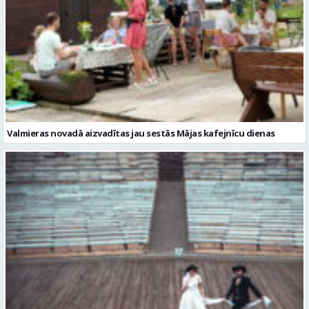
Valmieras novadā aizvadītas jau sestās Mājas kafejnīcu dienas