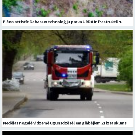
Plāno attīstīt Dabas un tehnoloģiju parka URDA infrastruktūru
Nedēļas nogalē Vidzemē ugunsdzēsējiem glābējiem 21 izsaukums