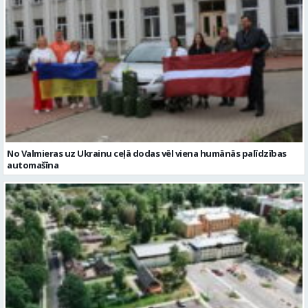
No Valmieras uz Ukrainu ceļā dodas vēl viena humānās palīdzības
automašīna