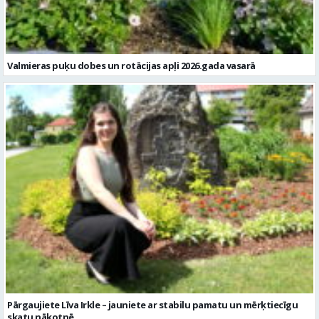
Valmieras puķu dobes un rotācijas apļi 2026.gada vasarā
Pārgaujiete Līva Irkle – jauniete ar stabilu pamatu un mērķtiecīgu
skatu nākotnē