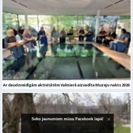
Ar daudzveidīgām aktivitātēm Valmierā aizvadīta Muzeju nakts 2026
Seko jaunumiem mūsu Facebook lapā!