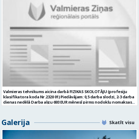
Pieteikuma dokumentos norādītie personas dati tiks apstrādāti, lai
iespēju vienoties par pilnu vai nepilnu darba slodzi. Darba līgums
nodrošinātu šīs atlases konkursa norisi. 2) Personas datu apstrādes
tiek slēgts uz nenoteiktu laiku. Darba vieta – Strenči. Darba laiks –
pārzinis ir VSIA “Strenču psihoneiroloģiskā slimnīca”,
pēc vienošanās: normālais vai nepilnais darba laiks. Darba
kontaktinformācija: Valkas ielā 11, Strenčos, Valmieras novadā, LV
pienākumi: • veikt bērnu runas, valodas un komunikācijas funkciju
-4730, e-pasts: info@strencupns.lv. Papildu informāciju par
audiologopēdisko izpēti un novērtēšanu, identificējot iespējamos
personas datu apstrādi jūs varat iegūt interneta mājas
traucējumus; • izstrādāt, īstenot un regulāri aktualizēt individuālus
lapā: https://strencupns.lv/ Profesija: APKOPĒJS Algas izmaksas
terapijas plānus, ņemot vērā katra bērna vajadzības, spējas un
veids: Laika darba alga Darba vietas adrese: LATVIJA, Valkas iela 11,
sasniedzamos terapijas mērķus; • vadīt individuālas un, ja
Strenči, Valmieras nov. Slodze: Viena vesela slodze Darbības joma:
nepieciešams, grupu audiologopēdijas nodarbības, izmantojot
Veselības aprūpe / Sociālā aprūpe Pieteikto vietu skaits: 1 Aktuāla
pierādījumos balstītas metodes un atbilstošus materiālus; •
līdz: 2026-08-18 Kontaktpersona: CV sūtīt uz e- pastu:
regulāri novērtēt un dokumentēt bērna progresu, atbilstoši tam
vakances@strencupns.lv
pielāgojot terapijas plānu; • sadarboties ar bērna vecākiem vai
citiem likumiskajiem pārstāvjiem, sniedzot konsultācijas un
ieteikumus valodas un komunikācijas prasmju veicināšanai ikdienā; •
piedalīties multiprofesionālās komandas darbā un integrēt
audiologopēdijas mērķus kopējā pacienta ārstēšanas un
rehabilitācijas plānā; • sadarboties ar citiem ārstniecības procesā
Valmieras tehnikums aicina darbā FIZIKAS SKOLOTĀJU (profesiju
iesaistītajiem speciālistiem un savas profesionālās kompetences
klasifikatora koda Nr.2320 01) Piedāvājam: 0,5 darba slodzi, 2-3 darba
ietvaros veikt izglītojošu darbu; • dokumentēt profesionālo
dienas nedēļā Darba algu 693 EUR mēnesī pirms nodokļu nomaksas
darbību atbilstoši normatīvo aktu un slimnīcas dokumentu
par 0,5 slodzi (15 stundas nedēļā) Apmaksātu veselības
pārvaldības prasībām. Prasības: • profesionālā augstākā izglītība
apdrošināšanas polisi (pēc pārbaudes laika) Apmaksātu
veselības aprūpē un iegūta audiologopēda profesionālā
profesionālo pilnveidi Atbalstu no kompetentiem kolēģiem
Galerija
kvalifikācija; • spēkā esošs audiologopēda sertifikāts; • reģistrācija
Skatīt visu
Modernu darba vidi un labus darba apstākļus Ceļa izdevumu
Ārstniecības personu un ārstniecības atbalsta personu reģistrā; •
kompensāciju no 20.kilometra, nokļūšanai no dzīvesvietas uz darba
atbilstība Bērnu tiesību aizsardzības likuma 72. pantā noteiktajām
vietu Prasības pretendentam: Augstākā pedagoģiskā izglītība
prasībām; • valsts valodas prasme normatīvajos aktos noteiktajā