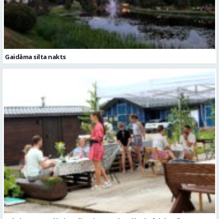
Gaidāma silta nakts