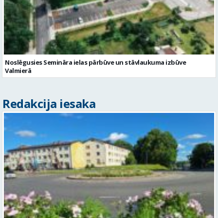
Noslēgusies Semināra ielas pārbūve un stāvlaukuma izbūve
Valmierā
Redakcija iesaka