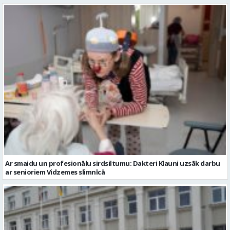
Ar smaidu un profesionālu sirdsiltumu: Dakteri Klauni uzsāk darbu
ar senioriem Vidzemes slimnīcā