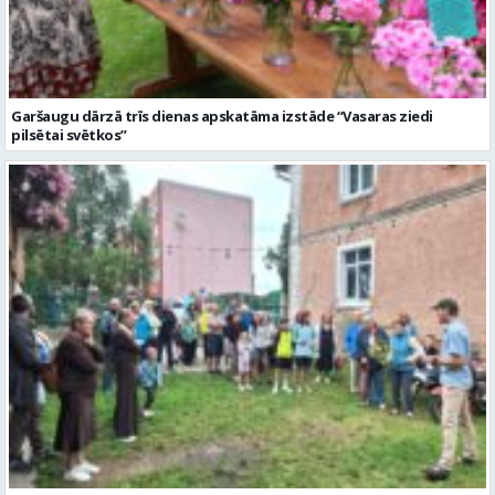
Garšaugu dārzā trīs dienas apskatāma izstāde “Vasaras ziedi
pilsētai svētkos”