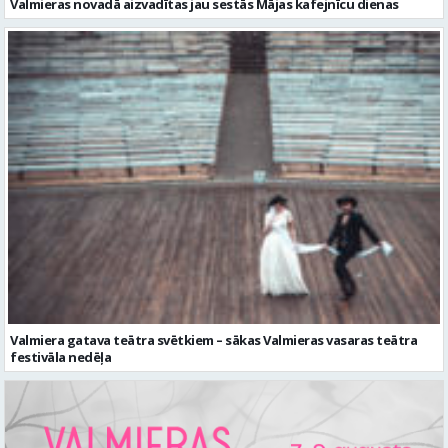
Valmieras novadā aizvadītas jau sestās Mājas kafejnīcu dienas
Valmiera gatava teātra svētkiem – sākas Valmieras vasaras teātra
festivāla nedēļa