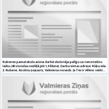
Rubenes pamatskola aicina darbā skolotāja palīgu uz nenoteiktu
laiku (40 stundas nedēļā jeb 1,0 likme). Darba vietas adrese: Rūķu iela
3, Rubene, Kocēnu pagasts, Valmieras novads. Ja Tev ir vēlme: veikt
bērnu aprūpi ikdienā; sadarboties ar grupas skolotājām, sniegt
atbalstu bērniem mācību jomu apguvē; veidot bērnos kulturālas
uzvedības un higiēnas iemaņas; rūpēties par bērnu dienas režīma
ievērošanu; nodrošināt telpu, inventāra tīrību un kārtību; un ja Tev
ir: vismaz vispārējā vidējā izglītība (vēlams praktiskā pieredze darbā
ar bērniem); valsts valodas prasmes atbilstoši Valsts valodas likuma
prasībām; kompetences: prasme plānot, organizēt un kvalitatīvi
veikt savu darbu, disciplinētība; pozitīva, radoša un atbildīga
attieksme pret darbu; psiholoģiskā noturība un augsta saskarsmes