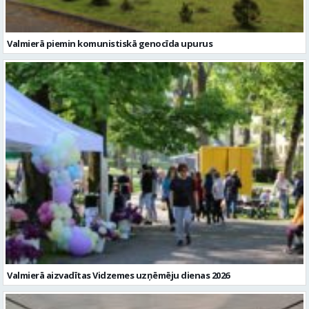
Valmierā piemin komunistiskā genocīda upurus
Valmierā aizvadītas Vidzemes uzņēmēju dienas 2026