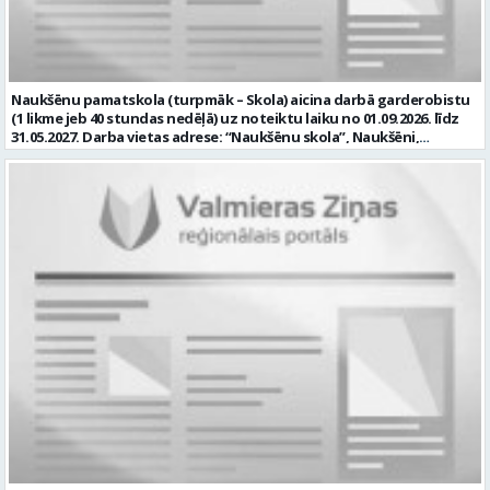
uzdevumu īstenošanā, kā arī Skolas īstenotajos projektos; • veikt
Skolas materiālo vērtību uzskaiti, kontroli, piedalīties
inventarizācijas komisijas darbā; un Tev ir: • vēlama augstākā
izglītība; • vēlama izglītības iestādes saimniecisko darbu
pārzināšana un izmaksu sastādīšanas prasme remontdarbiem; •
Naukšēnu pamatskola (turpmāk – Skola) aicina darbā garderobistu
valsts valodas prasmes atbilstoši Valsts valodas likuma prasībām; • B
(1 likme jeb 40 stundas nedēļā) uz noteiktu laiku no 01.09.2026. līdz
kategorijas vadītāja apliecība; • kompetences: prasme plānot un
31.05.2027. Darba vietas adrese: “Naukšēnu skola”, Naukšēni,
organizēt un kvalitatīvi veikt savu darbu; atbildības sajūta,
Naukšēnu pagasts, Valmieras novads. Ja Tev ir vēlme: • izglītojamo
disciplinētība, precizitāte; komunikācijas un sadarbības prasmes;
un Skolas viesu virsdrēbju, apavu, personīgo mantu (izglītojamo
psiholoģiskā noturība; prasme strādāt individuāli un komandā; •
mobilo tālruņu pieņemšana drošā uzglabāšanā pirms mācību
labas prasmes darbam ar datoru un citu biroja tehniku; mēs
stundām un to izsniegšana pēc stundu beigām) pieņemšana,
piedāvājam: • pamatalgu pārbaudes laikā 1052 EUR pirms nodokļu
uzglabāšana un izsniegšana; • kārtības un tīrības uzturēšana
nomaksas, pēc pārbaudes laika 1105 EUR pirms nodokļu nomaksas; •
garderobes telpās; • bērnu un apmeklētāju laipna un apzinīga
iespēju saņemt atvaļinājuma pabalstu; • darba devēja līdzfinansētu
apkalpošana. un Tev ir: • vēlama pamata vai vidējā izglītība; • valsts
veselības apdrošināšanu pēc pārbaudes laika beigām, kā arī citas
valodas prasmes atbilstoši Valsts valodas likuma prasībām; •
sociālās garantijas/labumus atbilstoši darba rezultātam un
kompetences: prasme plānot un organizēt un kvalitatīvi veikt savu
normatīvajos aktos noteiktajam; • drošu, estētisku un sakārtotu
darbu; atbildības sajūta, disciplinētība, precizitāte; komunikācijas
darba vidi. Profesionālās darbības aprakstu (CV) gaidīsim līdz
un sadarbības prasmes; • prasme strādāt individuāli un komandā;
2026.gada 31.augustam iesniedzot personīgi skolā (adrese:
mēs piedāvājam: • pamatalgu 780 EUR pirms nodokļu nomaksas; •
“Naukšēnu skola”, Naukšēni, Naukšēnu pagasts, Valmieras novads)
darba līgums uz nenoteiktu lauku ar pārbaudes laiku – 1 mēnesis; •
vai e-pastā: nauksenu.pamatskola@valmiera.edu.lv. Pieteikums
iespēju saņemt atvaļinājuma pabalstu; • darba devēja līdzfinansētu
iesniedzams ar norādi “Direktora vietnieka/-ces vakance”. Tālrunis
veselības apdrošināšanu pēc pārbaudes laika beigām, kā arī citas
informācijai: 26082207 (direktors), 64268636 (lietvede). Informējam, ka
sociālās garantijas/labumus atbilstoši darba rezultātam un
pieteikuma dokumentā norādītie personas dati tiks apstrādāti, lai
normatīvajos aktos noteiktajam; • atsaucīgu kolēģu atbalstu un
nodrošinātu šī atlases konkursa norisi atbilstoši fizisko personu
drošu, estētisku, sakārtotu darba vidi. Profesionālās darbības
datu aizsardzības regulējuma prasībām. Profesija: SAIMNIECĪBAS
aprakstu (CV) gaidīsim līdz 2026.gada 25.augustam iesniedzot