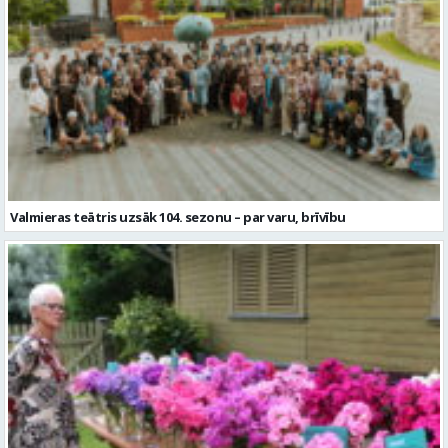
Valmieras teātris uzsāk 104. sezonu – par varu, brīvību