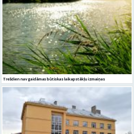
Trešdien nav gaidāmas būtiskas laikapstākļu izmaiņas