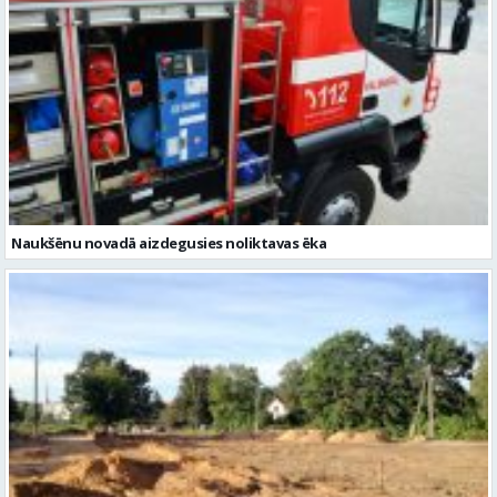
Naukšēnu novadā aizdegusies noliktavas ēka