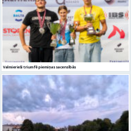
Valmierieši triumfē piemiņas sacensībās