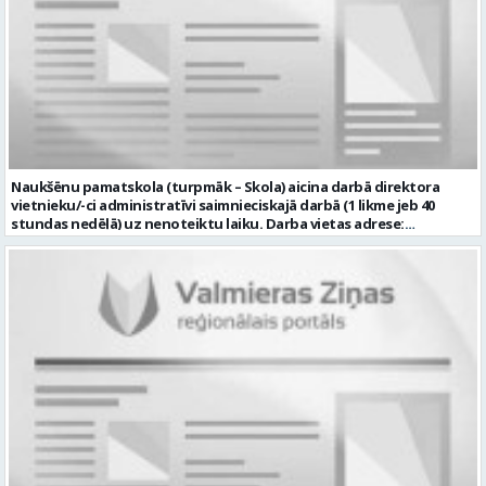
kultūra; pozitīva un atbildīga attieksme pret darbu; mēs
piedāvājam: pamatalgu pārbaudes laikā 780,00 EUR pirms nodokļu
nomaksas, pēc pārbaudes laika 850 EUR pirms nodokļu nomaksas;
iespēju saņemt atvaļinājuma pabalstu par labu darba sniegumu;
darba devēja līdzfinansētu veselības apdrošināšanu pēc pārbaudes
laika beigām, kā arī citas sociālās garantijas atbilstoši darba
rezultātiem un normatīvajos aktos noteiktajam; drošu, estētisku
un sakārtotu darba vidi. Pieteikuma vēstuli, profesionālās darbības
aprakstu (CV), lūdzam iesniegt elektroniski, nosūtot uz e-pastu:
rubenes.pamatskola@valmiera.edu.lv ar norādi “Skolotāja palīga
Naukšēnu pamatskola (turpmāk – Skola) aicina darbā direktora
vakance” līdz 2026. gada 16.augustam plkst. 12.00. Tālrunis papildu
vietnieku/-ci administratīvi saimnieciskajā darbā (1 likme jeb 40
informācijai: 29487602 Profesija: SKOLOTĀJA PALĪGS Darba vietas
stundas nedēļā) uz nenoteiktu laiku. Darba vietas adrese:
adrese: LATVIJA, Rūķu iela 3, Rubene, Kocēnu pag., Valmieras nov.
“Naukšēnu skola”, Naukšēni, Naukšēnu pagasts, Valmieras novads.
Darbības joma: Izglītība / Zinātne Pieteikto vietu skaits: 1 Aktuāla
Ja Tev ir vēlme: • vadīt Skolas saimniecisko darbu; • plānot, vadīt un
līdz: 2026-08-16 Kontaktpersona:
kontrolēt tehnisko darbinieku darbu, nodrošinot saimniecisko
rubenes.pamatskola@valmiera.edu.lv 29487602 Izglītības līmenis:
darbu izpildi; • piedalīties Skolas budžeta plānošanā, izpildes
Vispārējā vidējā izglītība
kontrolē un iepirkuma procedūras izstrādē un organizēšanā,
nodrošināt Skolas racionālu resursu izmantošanu; • iegādāties
nepieciešamo inventāru, instrumentus un citas materiālās vērtības,
nepieciešamības gadījumos sastādīt tehnisko specifikāciju un veikt
tirgus izpēti; • sekot darba aizsardzības un ugunsdrošības
noteikumu ievērošanai Skolā; • nodrošināt Skolas inženiertīklu
(elektrotīkla, signalizācijas, ūdensvada un kanalizācijas, apkures
sistēmas) savlaicīgu tehnisko apkopi un profilaktisko apkalpošanu,
uzturēšanu kārtībā un piedalīties šajā darbā; • piedalīties Skolas
attīstības plānošanā; • iesaistīties Skolas attīstības mērķu un