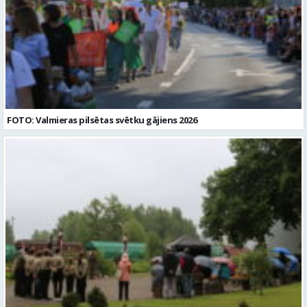
nodrošinātu šīs atlases konkursa norisi. 2) Personas datu apstrādes
pārzinis ir VSIA “Strenču psihoneiroloģiskā slimnīca”,
kontaktinformācija: Valkas ielā 11, Strenčos, Valmieras novadā, LV
-4730, e-pasts: info@strencupns.lv. Papildu informāciju par
personas datu apstrādi jūs varat iegūt interneta mājas
lapā: https://strencupns.lv/ Profesija: AUDIOLOGOPĒDS Darba
vietas adrese: LATVIJA, Valkas iela 11, Strenči, Valmieras nov. Slodze:
Viena vesela slodze Darbības joma: Veselības aprūpe / Sociālā
aprūpe Pieteikto vietu skaits: 1 Aktuāla līdz: 2026-08-23
Kontaktpersona: CV sūtīt uz e- pastu: vakances@strencupns.lv
FOTO: Valmieras pilsētas svētku gājiens 2026