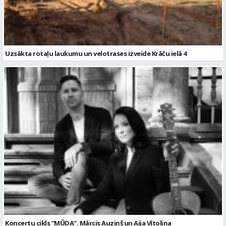
Uzsākta rotaļu laukumu un velotrases izveide Krāču ielā 4
Koncertu cikls “MŪDA”. Mārcis Auziņš un Aija Vītoliņa