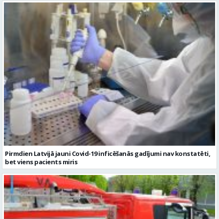
Pirmdien Latvijā jauni Covid-19 inficēšanās gadījumi nav konstatēti,
bet viens pacients miris