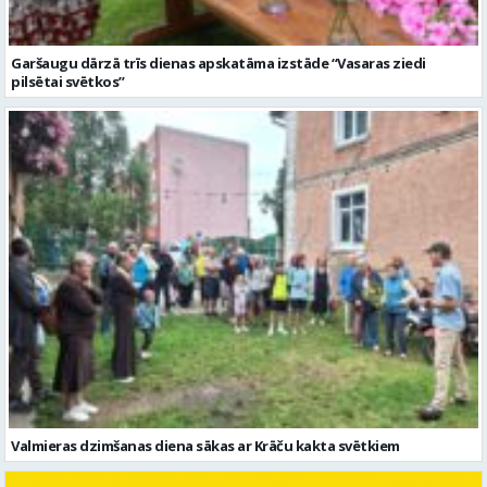
Garšaugu dārzā trīs dienas apskatāma izstāde “Vasaras ziedi
pilsētai svētkos”
Valmieras dzimšanas diena sākas ar Krāču kakta svētkiem