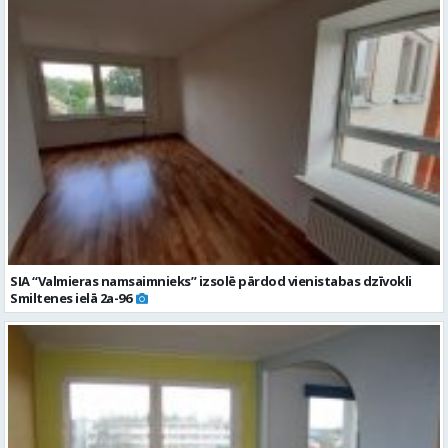
SIA “Valmieras namsaimnieks” izsolē pārdod vienistabas dzīvokli
Smiltenes ielā 2a-96