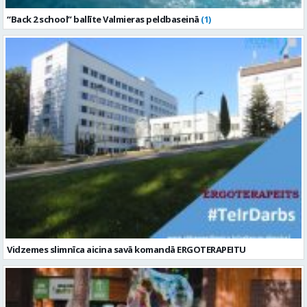
“Back 2 school” ballīte Valmieras peldbaseinā
(1)
Vidzemes slimnīca aicina savā komandā ERGOTERAPEITU