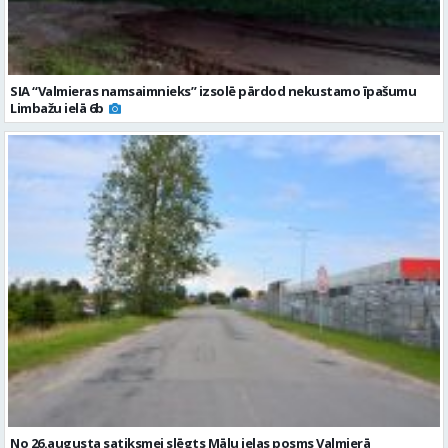
SIA “Valmieras namsaimnieks” izsolē pārdod nekustamo īpašumu
Limbažu ielā 6b
No 26.augusta satiksmei slēgts Mālu ielas posms Valmierā