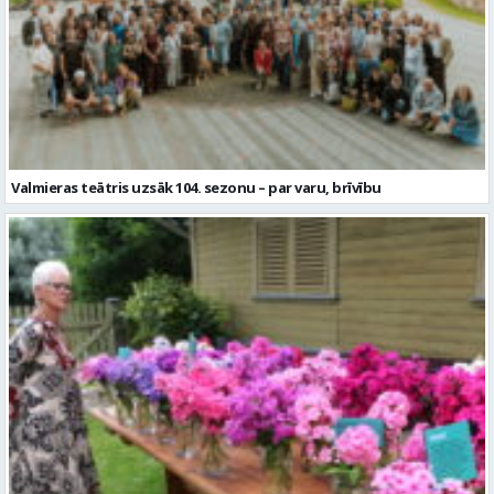
Valmieras teātris uzsāk 104. sezonu – par varu, brīvību