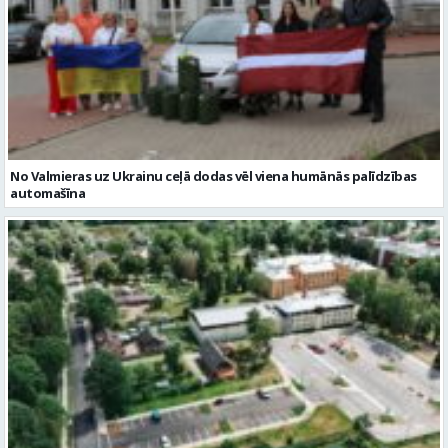
No Valmieras uz Ukrainu ceļā dodas vēl viena humānās palīdzības
automašīna