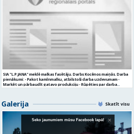
elektronisko kases aparātu UZŅĒMUMS PIEDĀVĀ: darbu stabilā
uzņēmumā darba laiku: maiņu grafiks (1. dežūra no plkst. 05.20 līdz
plkst. 16.20 un 2.dežūra no plkst. 12.50-21.00) darba samaksu sākot no
1100 līdz 1250 EUR (pirms nodokļu nomaksas) pilnas sociālās
garantijas veselības apdrošināšanas iespējas dinamisku un
profesionālu darba vidi apmācību pirms darba pienākumu
uzsākšanas CV ar norādi vakancei „dispečers Valmierā” iesniegt līdz
2026. gada 21. augustam (ieskaitot): sūtot elektroniski uz info@vtu-
valmiera.lv personīgi SIA „VTU Valmiera”, Reģ.nr. 40003004220,
„Brandeļi”, Brandeļi, Kocēnu pagasts, Valmieras novads, personāla
daļā darba dienās no plkst. 13:00 līdz 16:00. 2 nedēļu laikā pēc
konkursa termiņa beigām sazināsimies ar pretendentiem, kuri tiks
aicināti uz tikšanos klātienē. Informācijai: 29231565 * Iesniegtos
personas datus SIA “VTU VALMIERA” izmantos, lai konkursa kārtībā
noteiktu vakancei atbilstošāko kandidātu. Ja kandidāts vēlas, lai
SIA "L.P.JANA" meklē malkas fasētāju. Darbs Kocēnos maiņās. Darba
viņa personas dati tiktu saglabāti SIA “VTU VALMIERA” iekšējā datu
pienākumi: - Pakot kamīnmalku, atbilstoši darba uzdevumam -
bāzē ar mērķi tos apstrādāt citos SIA “VTU VALMIERA” personāla
Marķēt un pārbaudīt gatavo produkciju - Rūpēties par darba
atlases konkursos, tad pieteikumā vakancei lūdzam kandidātam
kvalitāti un kārtību darba vietā Prasības kandidātiem: - Laba fiziskā
norādīt savu piekrišanu personas datu saglabāšanai. Profesija:
izturība - Precizitāte un ātrums - Prasme un vēlme strādāt komandā
TRANSPORTA DISPEČERS Darba vietas adrese: LATVIJA, Stacijas iela 1,
Uzņēmums piedāvā: - Atalgojumu EUR 1200 bruto (atkarīgs no
Galerija
Valmiera, Valmieras nov. Darba laika veids: Summētais darba laiks
Skatīt visu
padarītā) - Vienmēr laikā izmaksātu algu - Profesionālus un
Darba veids: Darbinieka amats uz nenoteiktu laiku Slodze: Viena
atbalstošus kolēģus Lūgums CV sūtīt uz e- pastu:
vesela slodze Darbības joma: Pakalpojumi Pieteikto vietu skaits: 1
pasutijumi@lpjana.lv vai zvanīt pa tālruni: 28319289 Profesija:
Līgums: Darbinieka amats uz nenoteiktu laiku Aktuāla līdz: 2026-08-
SAIŅOŠANAS OPERATORS Algas izmaksas veids: Laika darba alga
Seko jaunumiem mūsu Facebook lapā!
21 Kontaktpersona: CV ar norādi vakancei lūdzu sūtīt uz e-pastu
Darba vietas adrese: LATVIJA, Gravas iela 2, Kocēni, Kocēnu pag.,
info@vtu-valmiera.lv vai iesniegt personīgi Izglītības līmenis:
Valmieras nov. Slodze: Viena vesela slodze Darbības joma: Ražošana
Vispārējā vidējā izglītība