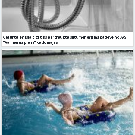
Ceturtdien īslaicīgi tiks pārtraukta siltumenerģijas padeve no A/S
“Valmieras piens” katlumājas