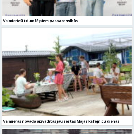
Valmierieši triumfē piemiņas sacensībās
Valmieras novadā aizvadītas jau sestās Mājas kafejnīcu dienas