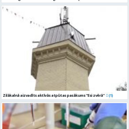
Zilākalnā aizvadīts aktīvās atpūtas pasākums “Esi zvērā”
(1)