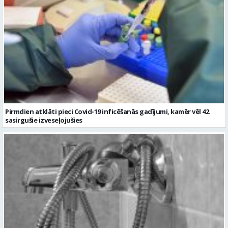
Pirmdien atklāti pieci Covid-19 inficēšanās gadījumi, kamēr vēl 42
sasirgušie izveseļojušies