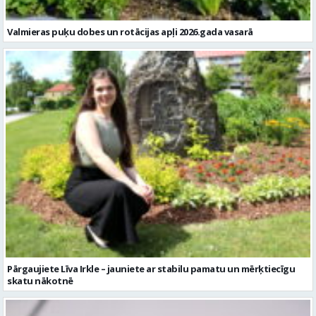
Valmieras puķu dobes un rotācijas apļi 2026.gada vasarā
Pārgaujiete Līva Irkle – jauniete ar stabilu pamatu un mērķtiecīgu
skatu nākotnē