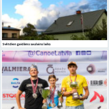
Svētdien gaidāms saulains laiks