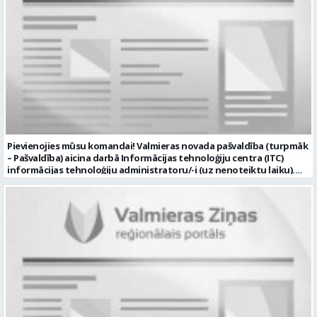
Pievienojies mūsu komandai! Valmieras novada pašvaldība (turpmāk
– Pašvaldība) aicina darbā Informācijas tehnoloģiju centra (ITC)
informācijas tehnoloģiju administratoru/-i (uz nenoteiktu laiku).
Darba vieta: Rūjienas un Naukšēnu apvienību teritorijās Ja Tev ir
vēlme: nodrošināt ar informācijas un komunikācijas tehnoloģijām
(turpmāk – IKT) saistīto problēmu pieteikumu pārvaldību un
operatīvu risināšanu; nodrošināt datortehnikas lietotāju atbalstu
un ar to saistīto problēmsituāciju risināšanu; uzstādīt, konfigurēt,
diagnosticēt un modernizēt Pašvaldības iestāžu datortehniku,
datortīklus un programmatūru, novērst kļūmes to darbībā;
kontrolēt ārējo pakalpojumu sniedzēju darbu izpildi Pašvaldības
iestādēs infrastruktūras uzturēšanā; sagatavot priekšlikumus par
IKT nomaiņu un efektīvāku izmantošanu; un ja Tev ir: vismaz vidējā
profesionālā izglītība informācijas tehnoloģiju jomā; darba
pieredze (ar informācijas tehnoloģijām saistītā jomā); izpratne par