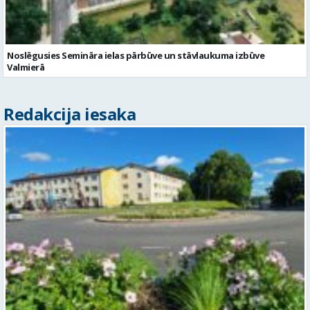
Noslēgusies Semināra ielas pārbūve un stāvlaukuma izbūve
Valmierā
Redakcija iesaka