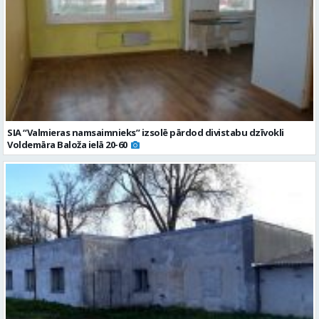
SIA “Valmieras namsaimnieks” izsolē pārdod divistabu dzīvokli
Voldemāra Baloža ielā 20-60