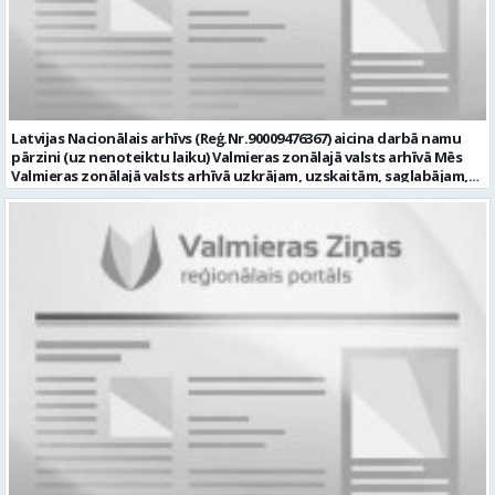
datortehnikas un biroja tehnikas uzbūvi un problēmu risināšanas
secību; izpratne par datortīkla uzbūvi, tīkla iekārtu darbības
principiem; valsts valodas prasmes atbilstoši Valsts valodas likuma
prasībām; kompetences: ļoti labas organizatoriskās un saskarsmes
spējas, argumentācijas prasme; prasme patstāvīgi pieņemt
lēmumus; analītiskās spējas; augsta atbildības sajūta; precizitāte;
spēja strādāt individuāli un komandā; pašiniciatīva un spēja meklēt
Latvijas Nacionālais arhīvs (Reģ.Nr.90009476367) aicina darbā namu
un piedāvāt jaunus risinājumus; mēs piedāvājam: dinamisku,
pārzini (uz nenoteiktu laiku) Valmieras zonālajā valsts arhīvā Mēs
interesantu un atbildīgu darbu un ideju īstenošanas iespējas uz
Valmieras zonālajā valsts arhīvā uzkrājam, uzskaitām, saglabājam,
attīstību vērstā Pašvaldībā; pamatalgu pārbaudes laikā 1258,- EUR
darām pieejamu un popularizējam nacionālo dokumentāro
pirms nodokļu nomaksas, pēc pārbaudes laika 1310,- EUR pirms
mantojumu. Mūsu pārraudzībā un darbības zonā ietilpst Valmieras,
nodokļu nomaksas; iespēju saņemt atvaļinājuma pabalstu darba un
Valkas, Smiltenes un Limbažu novadi. Aicinām savai komandai
dzīves līdzsvaram par labu darba sniegumu; darba devēja
pievienoties čaklu, rūpīgu un atbildīgu kolēģi namu pārziņa amatā,
līdzfinansētu veselības apdrošināšanu pēc pārbaudes laika beigām,
kurš rūpētos par mūsu darba vietu Valmierā, Cempu ielā 13. Piesakies
kā arī citas sociālās garantijas/labumus atbilstoši darba rezultātam
un pievienojies mūsu kolektīvam! Mums ir svarīgi, lai Tev ir: • vismaz
un normatīvajos aktos noteiktajam; profesionālās pilnveidošanās
vidējā vai vidējā profesionālā izglītība; • profesionāla pieredze
un izaugsmes iespējas zinošu un atsaucīgu kolēģu komandā. CV,
saimniecisko darbu veikšanā, vēlams ēku vai namu
motivācijas vēstuli (līdz vienai A4 lapai datorrakstā Arial fontā, ar
apsaimniekošanas jomā; • labas iemaņas darbā ar datoru (MS Office,
burtu lielumu “11”) un izglītības dokumenta kopiju, lūdzam iesniegt
tīmekļa pārlūkprogrammās, e pasts); • valsts valodas prasmes
elektroniski, nosūtot uz personals@valmierasnovads.lv vai
vismaz B2 līmenī; • prasme plānot un organizēt savu darbu,
personīgi Pašvaldības Dokumentu pārvaldības un klientu
patstāvīgi risināt ar darba pienākumiem saistītus jautājumus, kā arī
apkalpošanas centrā, adrese: Lāčplēša ielā 2, Valmierā, Valmieras
augsta atbildības izjūta un labas sadarbības prasmes; • B
novadā ar norādi „Informācijas tehnoloģiju centra Informācijas
kategorijas autovadītāja apliecība, iespēja darba vajadzībām
tehnoloģiju administratora/-es amatam” līdz 2026.gada
izmantot personīgo automašīnu; • par priekšrocību uzskatīsim
23.augustam. Tālrunis papildu informācijai: 64292237. Profesija:
apgūtas ugunsdrošības apmācības vismaz 20 stundu apjomā. Mēs
INFORMĀCIJAS TEHNOLOĢIJU ADMINISTRATORS Darba vietas adrese:
Tev uzticēsim: • nodrošināt arhīva ēkas apsaimniekošanu; •