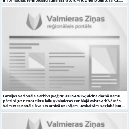
informācijas tehnoloģiju administratoru/-i (uz nenoteiktu laiku).
Darba vieta: Rūjienas un Naukšēnu apvienību teritorijās Ja Tev ir
vēlme: nodrošināt ar informācijas un komunikācijas tehnoloģijām
(turpmāk – IKT) saistīto problēmu pieteikumu pārvaldību un
operatīvu risināšanu; nodrošināt datortehnikas lietotāju atbalstu
un ar to saistīto problēmsituāciju risināšanu; uzstādīt, konfigurēt,
diagnosticēt un modernizēt Pašvaldības iestāžu datortehniku,
datortīklus un programmatūru, novērst kļūmes to darbībā;
kontrolēt ārējo pakalpojumu sniedzēju darbu izpildi Pašvaldības
iestādēs infrastruktūras uzturēšanā; sagatavot priekšlikumus par
IKT nomaiņu un efektīvāku izmantošanu; un ja Tev ir: vismaz vidējā
profesionālā izglītība informācijas tehnoloģiju jomā; darba
pieredze (ar informācijas tehnoloģijām saistītā jomā); izpratne par
datortehnikas un biroja tehnikas uzbūvi un problēmu risināšanas
secību; izpratne par datortīkla uzbūvi, tīkla iekārtu darbības
principiem; valsts valodas prasmes atbilstoši Valsts valodas likuma
prasībām; kompetences: ļoti labas organizatoriskās un saskarsmes
spējas, argumentācijas prasme; prasme patstāvīgi pieņemt
lēmumus; analītiskās spējas; augsta atbildības sajūta; precizitāte;
spēja strādāt individuāli un komandā; pašiniciatīva un spēja meklēt
Latvijas Nacionālais arhīvs (Reģ.Nr.90009476367) aicina darbā namu
un piedāvāt jaunus risinājumus; mēs piedāvājam: dinamisku,
pārzini (uz nenoteiktu laiku) Valmieras zonālajā valsts arhīvā Mēs
interesantu un atbildīgu darbu un ideju īstenošanas iespējas uz
Valmieras zonālajā valsts arhīvā uzkrājam, uzskaitām, saglabājam,
attīstību vērstā Pašvaldībā; pamatalgu pārbaudes laikā 1258,- EUR
darām pieejamu un popularizējam nacionālo dokumentāro
pirms nodokļu nomaksas, pēc pārbaudes laika 1310,- EUR pirms
mantojumu. Mūsu pārraudzībā un darbības zonā ietilpst Valmieras,
nodokļu nomaksas; iespēju saņemt atvaļinājuma pabalstu darba un
Valkas, Smiltenes un Limbažu novadi. Aicinām savai komandai
dzīves līdzsvaram par labu darba sniegumu; darba devēja
pievienoties čaklu, rūpīgu un atbildīgu kolēģi namu pārziņa amatā,
līdzfinansētu veselības apdrošināšanu pēc pārbaudes laika beigām,