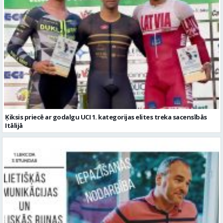
Ķiksis priecē ar godalgu UCI 1. kategorijas elites treka sacensībās
Itālijā