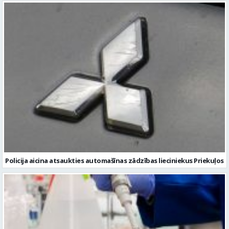
Policija aicina atsaukties automašīnas zādzības lieciniekus Priekuļos