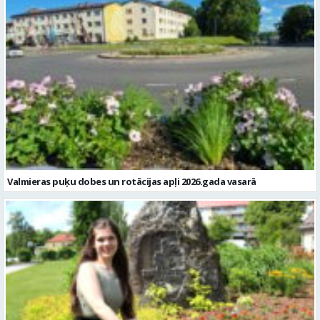
Valmieras puķu dobes un rotācijas apļi 2026.gada vasarā