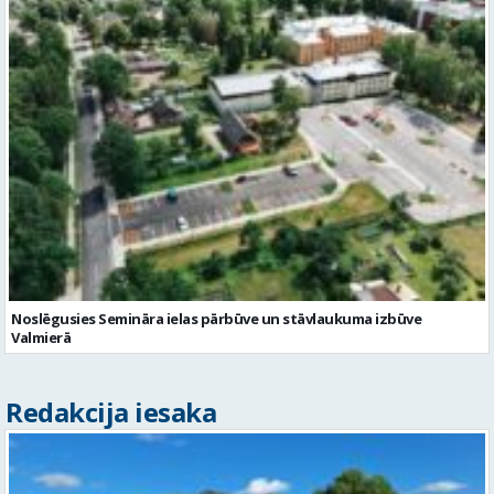
Noslēgusies Semināra ielas pārbūve un stāvlaukuma izbūve
Valmierā
Redakcija iesaka