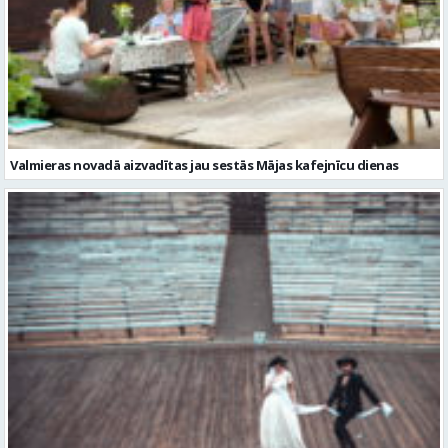
Valmieras novadā aizvadītas jau sestās Mājas kafejnīcu dienas