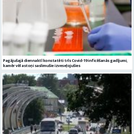
Pagājušajā diennaktī konstatēti trīs Covid-19 inficēšanās gadījumi,
kamēr vēl astoņi saslimušie izveseļojušies