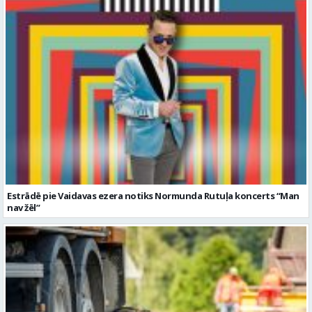
Estrādē pie Vaidavas ezera notiks Normunda Rutuļa koncerts “Man
nav žēl”