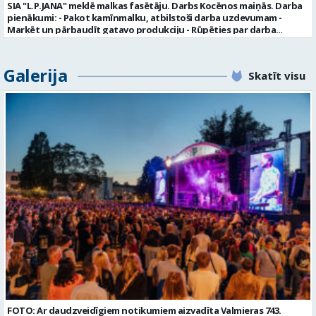
SIA "L.P.JANA" meklē malkas fasētāju. Darbs Kocēnos maiņās. Darba
viņa personas dati tiktu saglabāti SIA “VTU VALMIERA” iekšējā datu
pienākumi: - Pakot kamīnmalku, atbilstoši darba uzdevumam -
bāzē ar mērķi tos apstrādāt citos SIA “VTU VALMIERA” personāla
Marķēt un pārbaudīt gatavo produkciju - Rūpēties par darba
atlases konkursos, tad pieteikumā vakancei lūdzam kandidātam
kvalitāti un kārtību darba vietā Prasības kandidātiem: - Laba fiziskā
norādīt savu piekrišanu personas datu saglabāšanai. Profesija:
izturība - Precizitāte un ātrums - Prasme un vēlme strādāt komandā
TRANSPORTA DISPEČERS Darba vietas adrese: LATVIJA, Stacijas iela 1,
Uzņēmums piedāvā: - Atalgojumu EUR 1200 bruto (atkarīgs no
Galerija
Valmiera, Valmieras nov. Darba laika veids: Summētais darba laiks
Skatīt visu
padarītā) - Vienmēr laikā izmaksātu algu - Profesionālus un
Darba veids: Darbinieka amats uz nenoteiktu laiku Slodze: Viena
atbalstošus kolēģus Lūgums CV sūtīt uz e- pastu:
vesela slodze Darbības joma: Pakalpojumi Pieteikto vietu skaits: 1
pasutijumi@lpjana.lv vai zvanīt pa tālruni: 28319289 Profesija:
Līgums: Darbinieka amats uz nenoteiktu laiku Aktuāla līdz: 2026-08-
SAIŅOŠANAS OPERATORS Algas izmaksas veids: Laika darba alga
21 Kontaktpersona: CV ar norādi vakancei lūdzu sūtīt uz e-pastu
Darba vietas adrese: LATVIJA, Gravas iela 2, Kocēni, Kocēnu pag.,
info@vtu-valmiera.lv vai iesniegt personīgi Izglītības līmenis:
Valmieras nov. Slodze: Viena vesela slodze Darbības joma: Ražošana
Vispārējā vidējā izglītība
Pieteikto vietu skaits: 2 Aktuāla līdz: 2027-09-07 Darba sākšanas
datums: 2026-08-17 Kontaktpersona: Davids Pavlovs
FOTO: Ar daudzveidīgiem notikumiem aizvadīta Valmieras 743.