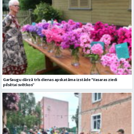
Garšaugu dārzā trīs dienas apskatāma izstāde “Vasaras ziedi
pilsētai svētkos”