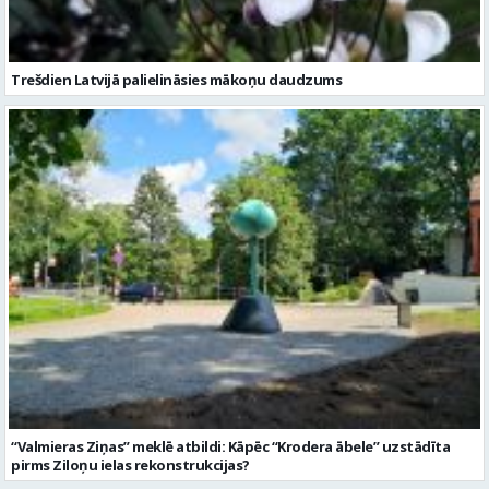
Trešdien Latvijā palielināsies mākoņu daudzums
“Valmieras Ziņas” meklē atbildi: Kāpēc “Krodera ābele” uzstādīta
pirms Ziloņu ielas rekonstrukcijas?