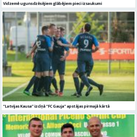
Vidzemē ugunsdzēsējiem glābējiem pieci izsaukumi
“Latvijas Kausa” izcīņā “FC Gauja” apstājas pirmajā kārtā