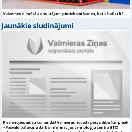
Vidzemes slimnīcā asins krājumi pietiekami šodien, bet kā būs rīt?
Jaunākie sludinājumi
Pievienojies mūsu komandai! Valmieras novada pašvaldība (turpmāk
– Pašvaldība) aicina darbā Informācijas tehnoloģiju centra (ITC)