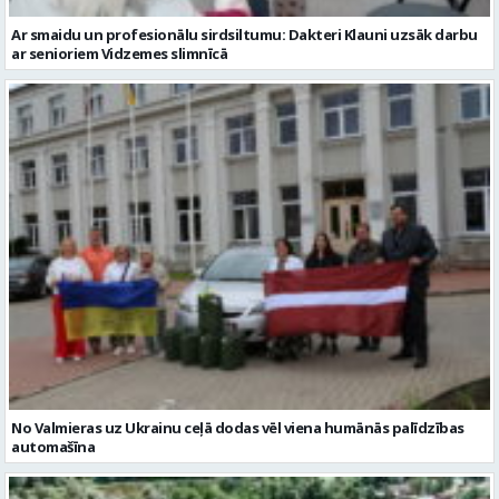
Ar smaidu un profesionālu sirdsiltumu: Dakteri Klauni uzsāk darbu
ar senioriem Vidzemes slimnīcā
No Valmieras uz Ukrainu ceļā dodas vēl viena humānās palīdzības
automašīna