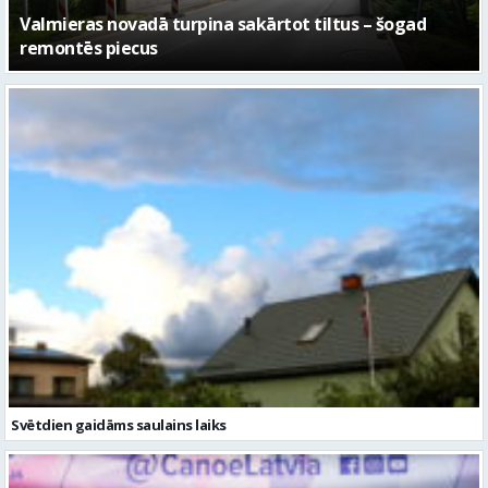
No pagaidu teātra līdz laikmetīgās kultūras centram
– kā attīstīsies “Kurtuve”
Svētdien gaidāms saulains laiks