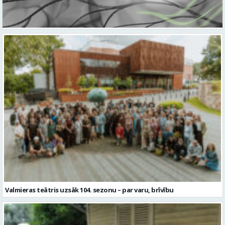
Valmieras teātris uzsāk 104. sezonu – par varu, brīvību