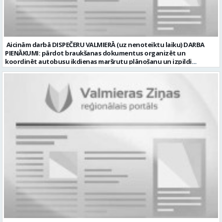
amats uz nenoteiktu laiku Aktuāla līdz: 2026-08-20 Kontaktpersona:
CV lūdzam sūtīt uz e-pastu: vbrugis@inbox.lv
Aicinām darbā DISPEČERU VALMIERĀ (uz nenoteiktu laiku) DARBA
PIENĀKUMI: pārdot braukšanas dokumentus organizēt un
koordinēt autobusu ikdienas maršrutu plānošanu un izpildi
nodrošināt autobusu vadītāju dienas darba uzdevumu
sagatavošanu PRASĪBAS PRETENDENTIEM: vidējā vai vidējā
profesionālā izglītība augsta atbildības sajūta, precizitāte un labas
komunikācijas spējas labas iemaņas darbā ar datoru un
elektronisko kases aparātu UZŅĒMUMS PIEDĀVĀ: darbu stabilā
uzņēmumā darba laiku: maiņu grafiks (1. dežūra no plkst. 05.20 līdz
plkst. 16.20 un 2.dežūra no plkst. 12.50-21.00) darba samaksu sākot no
1100 līdz 1250 EUR (pirms nodokļu nomaksas) pilnas sociālās
garantijas veselības apdrošināšanas iespējas dinamisku un
profesionālu darba vidi apmācību pirms darba pienākumu
uzsākšanas CV ar norādi vakancei „dispečers Valmierā” iesniegt līdz
2026. gada 21. augustam (ieskaitot): sūtot elektroniski uz info@vtu-
valmiera.lv personīgi SIA „VTU Valmiera”, Reģ.nr. 40003004220,
„Brandeļi”, Brandeļi, Kocēnu pagasts, Valmieras novads, personāla
daļā darba dienās no plkst. 13:00 līdz 16:00. 2 nedēļu laikā pēc
konkursa termiņa beigām sazināsimies ar pretendentiem, kuri tiks
aicināti uz tikšanos klātienē. Informācijai: 29231565 * Iesniegtos
personas datus SIA “VTU VALMIERA” izmantos, lai konkursa kārtībā
noteiktu vakancei atbilstošāko kandidātu. Ja kandidāts vēlas, lai