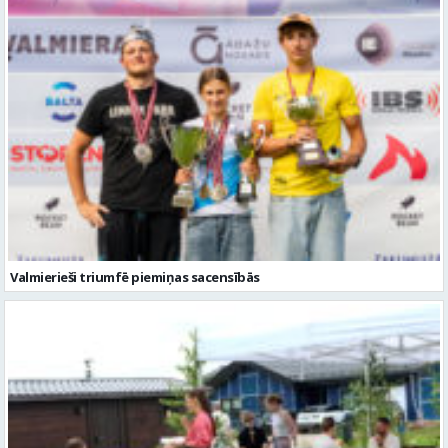
Valmierieši triumfē piemiņas sacensībās