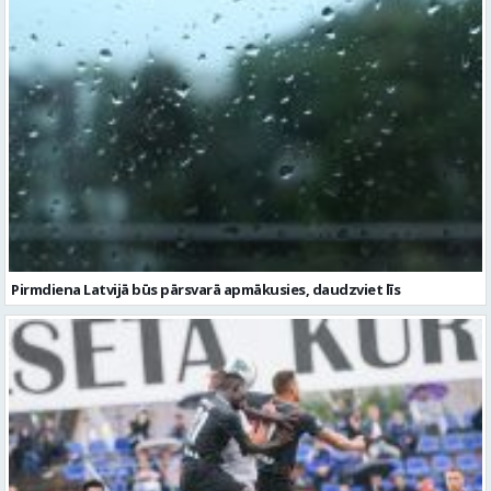
Pirmdiena Latvijā būs pārsvarā apmākusies, daudzviet līs