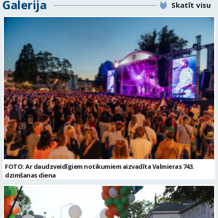
Galerija
Valmiera, Valmieras nov. Darba laika veids: Summētais darba laiks
Skatīt visu
padarītā) - Vienmēr laikā izmaksātu algu - Profesionālus un
Darba veids: Darbinieka amats uz nenoteiktu laiku Slodze: Viena
atbalstošus kolēģus Lūgums CV sūtīt uz e- pastu:
vesela slodze Darbības joma: Pakalpojumi Pieteikto vietu skaits: 1
pasutijumi@lpjana.lv vai zvanīt pa tālruni: 28319289 Profesija:
Līgums: Darbinieka amats uz nenoteiktu laiku Aktuāla līdz: 2026-08-
SAIŅOŠANAS OPERATORS Algas izmaksas veids: Laika darba alga
21 Kontaktpersona: CV ar norādi vakancei lūdzu sūtīt uz e-pastu
Darba vietas adrese: LATVIJA, Gravas iela 2, Kocēni, Kocēnu pag.,
info@vtu-valmiera.lv vai iesniegt personīgi Izglītības līmenis:
Valmieras nov. Slodze: Viena vesela slodze Darbības joma: Ražošana
Vispārējā vidējā izglītība
Pieteikto vietu skaits: 2 Aktuāla līdz: 2027-09-07 Darba sākšanas
datums: 2026-08-17 Kontaktpersona: Davids Pavlovs
FOTO: Ar daudzveidīgiem notikumiem aizvadīta Valmieras 743.
dzimšanas diena