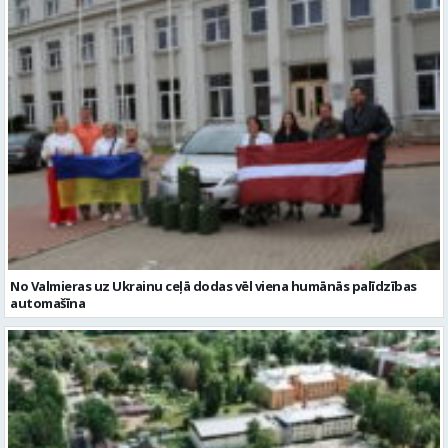
No Valmieras uz Ukrainu ceļā dodas vēl viena humānās palīdzības
automašīna