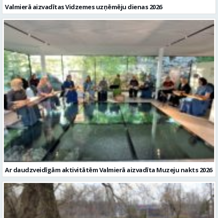
Valmierā aizvadītas Vidzemes uzņēmēju dienas 2026
Ar daudzveidīgām aktivitātēm Valmierā aizvadīta Muzeju nakts 2026