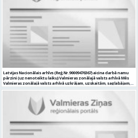
diagnosticēt un modernizēt Pašvaldības iestāžu datortehniku,
datortīklus un programmatūru, novērst kļūmes to darbībā;
kontrolēt ārējo pakalpojumu sniedzēju darbu izpildi Pašvaldības
iestādēs infrastruktūras uzturēšanā; sagatavot priekšlikumus par
IKT nomaiņu un efektīvāku izmantošanu; un ja Tev ir: vismaz vidējā
profesionālā izglītība informācijas tehnoloģiju jomā; darba
pieredze (ar informācijas tehnoloģijām saistītā jomā); izpratne par
datortehnikas un biroja tehnikas uzbūvi un problēmu risināšanas
secību; izpratne par datortīkla uzbūvi, tīkla iekārtu darbības
principiem; valsts valodas prasmes atbilstoši Valsts valodas likuma
prasībām; kompetences: ļoti labas organizatoriskās un saskarsmes
spējas, argumentācijas prasme; prasme patstāvīgi pieņemt
lēmumus; analītiskās spējas; augsta atbildības sajūta; precizitāte;
spēja strādāt individuāli un komandā; pašiniciatīva un spēja meklēt
Latvijas Nacionālais arhīvs (Reģ.Nr.90009476367) aicina darbā namu
un piedāvāt jaunus risinājumus; mēs piedāvājam: dinamisku,
pārzini (uz nenoteiktu laiku) Valmieras zonālajā valsts arhīvā Mēs
interesantu un atbildīgu darbu un ideju īstenošanas iespējas uz
Valmieras zonālajā valsts arhīvā uzkrājam, uzskaitām, saglabājam,
attīstību vērstā Pašvaldībā; pamatalgu pārbaudes laikā 1258,- EUR
darām pieejamu un popularizējam nacionālo dokumentāro
pirms nodokļu nomaksas, pēc pārbaudes laika 1310,- EUR pirms
mantojumu. Mūsu pārraudzībā un darbības zonā ietilpst Valmieras,
nodokļu nomaksas; iespēju saņemt atvaļinājuma pabalstu darba un
Valkas, Smiltenes un Limbažu novadi. Aicinām savai komandai
dzīves līdzsvaram par labu darba sniegumu; darba devēja
pievienoties čaklu, rūpīgu un atbildīgu kolēģi namu pārziņa amatā,
līdzfinansētu veselības apdrošināšanu pēc pārbaudes laika beigām,
kurš rūpētos par mūsu darba vietu Valmierā, Cempu ielā 13. Piesakies
kā arī citas sociālās garantijas/labumus atbilstoši darba rezultātam
un pievienojies mūsu kolektīvam! Mums ir svarīgi, lai Tev ir: • vismaz
un normatīvajos aktos noteiktajam; profesionālās pilnveidošanās
vidējā vai vidējā profesionālā izglītība; • profesionāla pieredze
un izaugsmes iespējas zinošu un atsaucīgu kolēģu komandā. CV,
saimniecisko darbu veikšanā, vēlams ēku vai namu
motivācijas vēstuli (līdz vienai A4 lapai datorrakstā Arial fontā, ar
apsaimniekošanas jomā; • labas iemaņas darbā ar datoru (MS Office,
burtu lielumu “11”) un izglītības dokumenta kopiju, lūdzam iesniegt
tīmekļa pārlūkprogrammās, e pasts); • valsts valodas prasmes
elektroniski, nosūtot uz personals@valmierasnovads.lv vai