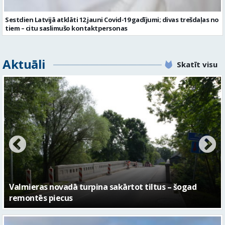
Sestdien Latvijā atklāti 12 jauni Covid-19 gadījumi; divas trešdaļas no
tiem – citu saslimušo kontaktpersonas
Aktuāli
Skatīt visu
No pagaidu teātra līdz laikmetīgās kultūras centram
– kā attīstīsies “Kurtuve”