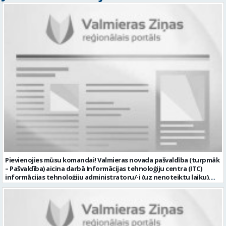
Pievienojies mūsu komandai! Valmieras novada pašvaldība (turpmāk
– Pašvaldība) aicina darbā Informācijas tehnoloģiju centra (ITC)
informācijas tehnoloģiju administratoru/-i (uz nenoteiktu laiku).
Darba vieta: Rūjienas un Naukšēnu apvienību teritorijās Ja Tev ir
vēlme: nodrošināt ar informācijas un komunikācijas tehnoloģijām
(turpmāk – IKT) saistīto problēmu pieteikumu pārvaldību un
operatīvu risināšanu; nodrošināt datortehnikas lietotāju atbalstu
un ar to saistīto problēmsituāciju risināšanu; uzstādīt, konfigurēt,