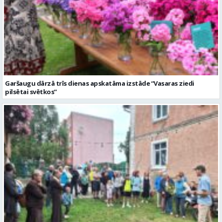
Garšaugu dārzā trīs dienas apskatāma izstāde “Vasaras ziedi
pilsētai svētkos”