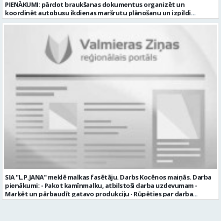
PIENĀKUMI: pārdot braukšanas dokumentus organizēt un
koordinēt autobusu ikdienas maršrutu plānošanu un izpildi
nodrošināt autobusu vadītāju dienas darba uzdevumu
sagatavošanu PRASĪBAS PRETENDENTIEM: vidējā vai vidējā
profesionālā izglītība augsta atbildības sajūta, precizitāte un labas
komunikācijas spējas labas iemaņas darbā ar datoru un
elektronisko kases aparātu UZŅĒMUMS PIEDĀVĀ: darbu stabilā
uzņēmumā darba laiku: maiņu grafiks (1. dežūra no plkst. 05.20 līdz
plkst. 16.20 un 2.dežūra no plkst. 12.50-21.00) darba samaksu sākot no
1100 līdz 1250 EUR (pirms nodokļu nomaksas) pilnas sociālās
garantijas veselības apdrošināšanas iespējas dinamisku un
profesionālu darba vidi apmācību pirms darba pienākumu
uzsākšanas CV ar norādi vakancei „dispečers Valmierā” iesniegt līdz
2026. gada 21. augustam (ieskaitot): sūtot elektroniski uz info@vtu-
valmiera.lv personīgi SIA „VTU Valmiera”, Reģ.nr. 40003004220,
„Brandeļi”, Brandeļi, Kocēnu pagasts, Valmieras novads, personāla
daļā darba dienās no plkst. 13:00 līdz 16:00. 2 nedēļu laikā pēc
konkursa termiņa beigām sazināsimies ar pretendentiem, kuri tiks
aicināti uz tikšanos klātienē. Informācijai: 29231565 * Iesniegtos
personas datus SIA “VTU VALMIERA” izmantos, lai konkursa kārtībā
noteiktu vakancei atbilstošāko kandidātu. Ja kandidāts vēlas, lai
SIA "L.P.JANA" meklē malkas fasētāju. Darbs Kocēnos maiņās. Darba
viņa personas dati tiktu saglabāti SIA “VTU VALMIERA” iekšējā datu
pienākumi: - Pakot kamīnmalku, atbilstoši darba uzdevumam -
bāzē ar mērķi tos apstrādāt citos SIA “VTU VALMIERA” personāla
Marķēt un pārbaudīt gatavo produkciju - Rūpēties par darba
atlases konkursos, tad pieteikumā vakancei lūdzam kandidātam
kvalitāti un kārtību darba vietā Prasības kandidātiem: - Laba fiziskā
norādīt savu piekrišanu personas datu saglabāšanai. Profesija:
izturība - Precizitāte un ātrums - Prasme un vēlme strādāt komandā
TRANSPORTA DISPEČERS Darba vietas adrese: LATVIJA, Stacijas iela 1,
Uzņēmums piedāvā: - Atalgojumu EUR 1200 bruto (atkarīgs no