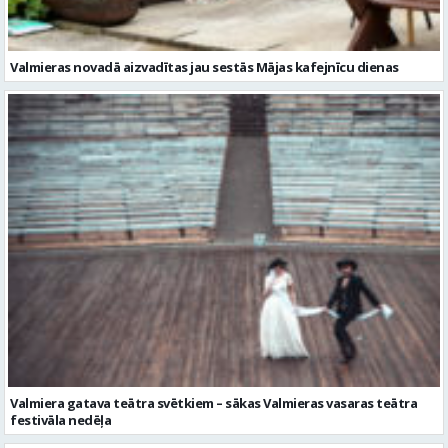
Valmieras novadā aizvadītas jau sestās Mājas kafejnīcu dienas
Valmiera gatava teātra svētkiem – sākas Valmieras vasaras teātra
festivāla nedēļa