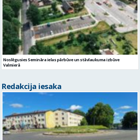
Noslēgusies Semināra ielas pārbūve un stāvlaukuma izbūve
Valmierā
Redakcija iesaka