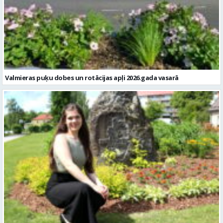
Valmieras puķu dobes un rotācijas apļi 2026.gada vasarā