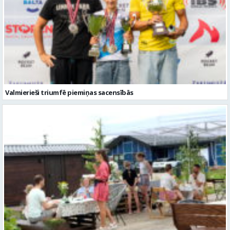
Valmierieši triumfē piemiņas sacensībās