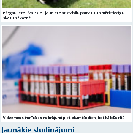
Pārgaujiete Līva Irkle – jauniete ar stabilu pamatu un mērķtiecīgu
skatu nākotnē
Vidzemes slimnīcā asins krājumi pietiekami šodien, bet kā būs rīt?
Jaunākie sludinājumi