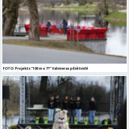
FOTO: Projekts “100 m x 7?” Valmieras pilsētvidē