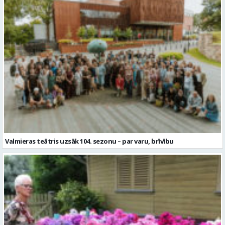
Valmieras teātris uzsāk 104. sezonu – par varu, brīvību