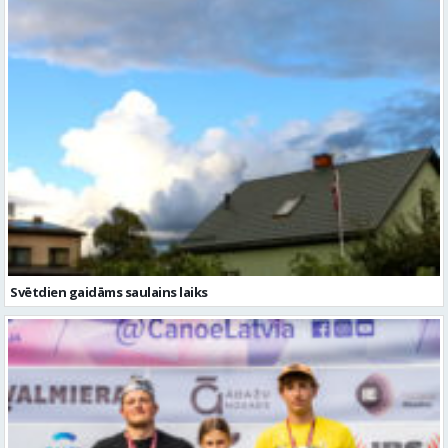
Svētdien gaidāms saulains laiks