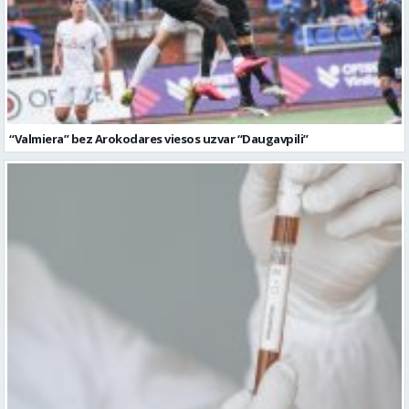
“Valmiera” bez Arokodares viesos uzvar “Daugavpili”