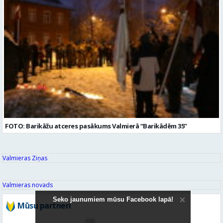
FOTO: Barikāžu atceres pasākums Valmierā “Barikādēm 35”
Valmieras Ziņas
Valmieras novads
Seko jaunumiem mūsu Facebook lapā!
Mūsu partneri