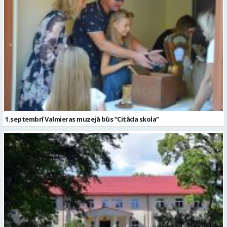
1.septembrī Valmieras muzejā būs “Citāda skola”