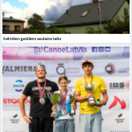
Svētdien gaidāms saulains laiks