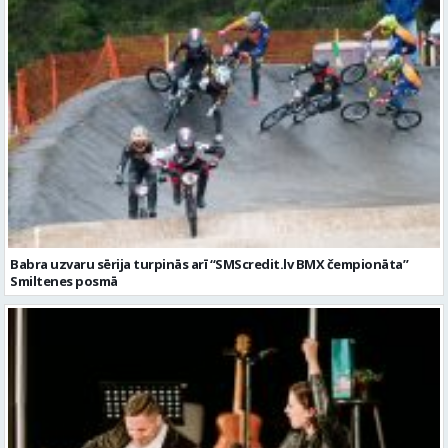
Babra uzvaru sērija turpinās arī “SMScredit.lv BMX čempionāta”
Smiltenes posmā