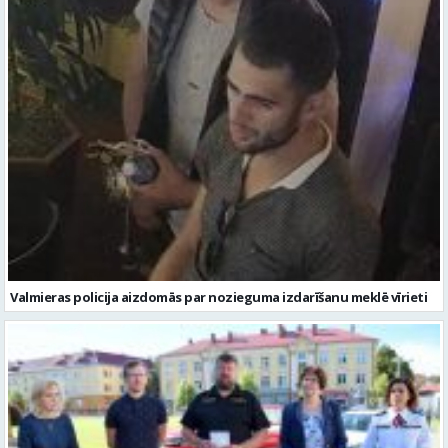
Valmieras policija aizdomās par nozieguma izdarīšanu meklē vīrieti