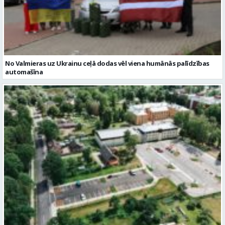
No Valmieras uz Ukrainu ceļā dodas vēl viena humānās palīdzības
automašīna