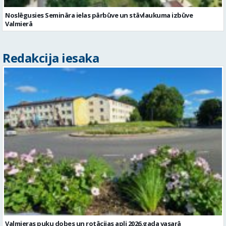
Noslēgusies Semināra ielas pārbūve un stāvlaukuma izbūve
Valmierā
Redakcija iesaka
Valmieras puķu dobes un rotācijas apļi 2026.gada vasarā