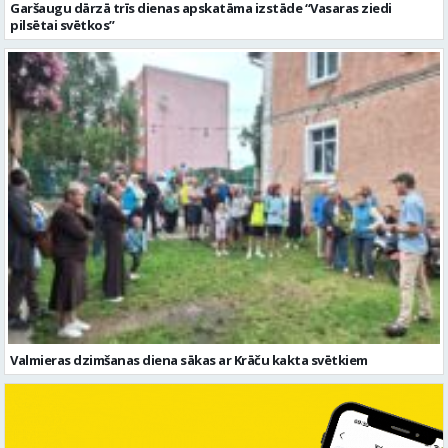
Garšaugu dārzā trīs dienas apskatāma izstāde “Vasaras ziedi
pilsētai svētkos”
Valmieras dzimšanas diena sākas ar Krāču kakta svētkiem