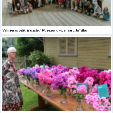
Valmieras teātris uzsāk 104. sezonu – par varu, brīvību