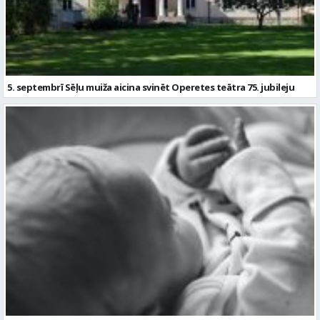
5. septembrī Sēļu muiža aicina svinēt Operetes teātra 75. jubileju