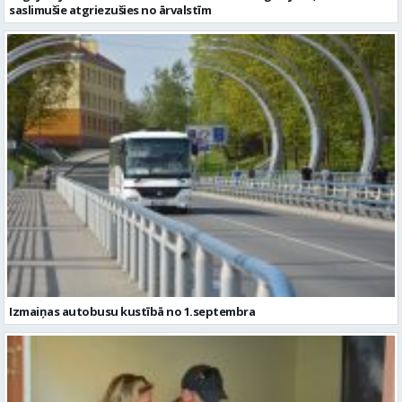
saslimušie atgriezušies no ārvalstīm
Izmaiņas autobusu kustībā no 1.septembra