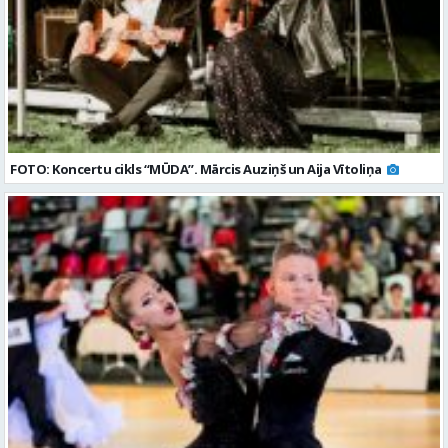
FOTO: Koncertu cikls “MŪDA”. Mārcis Auziņš un Aija Vītoliņa