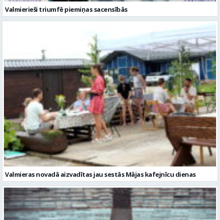
Valmierieši triumfē piemiņas sacensībās
Valmieras novadā aizvadītas jau sestās Mājas kafejnīcu dienas