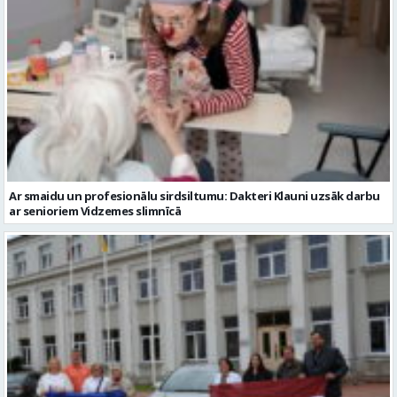
Ar smaidu un profesionālu sirdsiltumu: Dakteri Klauni uzsāk darbu
ar senioriem Vidzemes slimnīcā