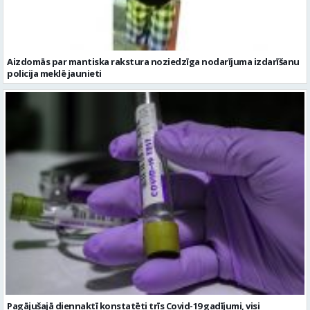
Aizdomās par mantiska rakstura noziedzīga nodarījuma izdarīšanu
policija meklē jaunieti
Pagājušajā diennaktī konstatēti trīs Covid-19 gadījumi, visi