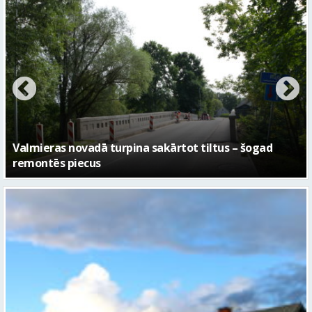
No pagaidu teātra līdz laikmetīgās kultūras centram
– kā attīstīsies “Kurtuve”