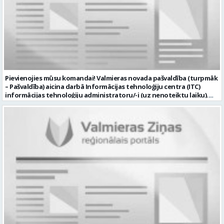
Pievienojies mūsu komandai! Valmieras novada pašvaldība (turpmāk
– Pašvaldība) aicina darbā Informācijas tehnoloģiju centra (ITC)
informācijas tehnoloģiju administratoru/-i (uz nenoteiktu laiku).
Darba vieta: Rūjienas un Naukšēnu apvienību teritorijās Ja Tev ir
vēlme: nodrošināt ar informācijas un komunikācijas tehnoloģijām
(turpmāk – IKT) saistīto problēmu pieteikumu pārvaldību un
operatīvu risināšanu; nodrošināt datortehnikas lietotāju atbalstu
un ar to saistīto problēmsituāciju risināšanu; uzstādīt, konfigurēt,
diagnosticēt un modernizēt Pašvaldības iestāžu datortehniku,
datortīklus un programmatūru, novērst kļūmes to darbībā;
kontrolēt ārējo pakalpojumu sniedzēju darbu izpildi Pašvaldības
iestādēs infrastruktūras uzturēšanā; sagatavot priekšlikumus par
IKT nomaiņu un efektīvāku izmantošanu; un ja Tev ir: vismaz vidējā
profesionālā izglītība informācijas tehnoloģiju jomā; darba
pieredze (ar informācijas tehnoloģijām saistītā jomā); izpratne par
datortehnikas un biroja tehnikas uzbūvi un problēmu risināšanas
secību; izpratne par datortīkla uzbūvi, tīkla iekārtu darbības
principiem; valsts valodas prasmes atbilstoši Valsts valodas likuma