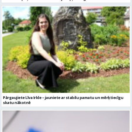
Pārgaujiete Līva Irkle – jauniete ar stabilu pamatu un mērķtiecīgu
skatu nākotnē