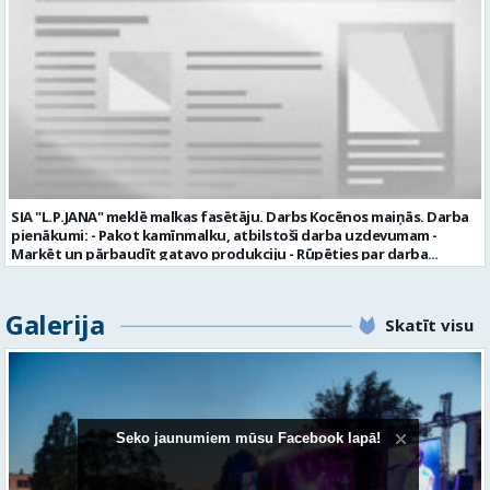
1100 līdz 1250 EUR (pirms nodokļu nomaksas) pilnas sociālās
garantijas veselības apdrošināšanas iespējas dinamisku un
profesionālu darba vidi apmācību pirms darba pienākumu
uzsākšanas CV ar norādi vakancei „dispečers Valmierā” iesniegt līdz
2026. gada 21. augustam (ieskaitot): sūtot elektroniski uz info@vtu-
valmiera.lv personīgi SIA „VTU Valmiera”, Reģ.nr. 40003004220,
„Brandeļi”, Brandeļi, Kocēnu pagasts, Valmieras novads, personāla
daļā darba dienās no plkst. 13:00 līdz 16:00. 2 nedēļu laikā pēc
konkursa termiņa beigām sazināsimies ar pretendentiem, kuri tiks
aicināti uz tikšanos klātienē. Informācijai: 29231565 * Iesniegtos
personas datus SIA “VTU VALMIERA” izmantos, lai konkursa kārtībā
noteiktu vakancei atbilstošāko kandidātu. Ja kandidāts vēlas, lai
SIA "L.P.JANA" meklē malkas fasētāju. Darbs Kocēnos maiņās. Darba
viņa personas dati tiktu saglabāti SIA “VTU VALMIERA” iekšējā datu
pienākumi: - Pakot kamīnmalku, atbilstoši darba uzdevumam -
bāzē ar mērķi tos apstrādāt citos SIA “VTU VALMIERA” personāla
Marķēt un pārbaudīt gatavo produkciju - Rūpēties par darba
atlases konkursos, tad pieteikumā vakancei lūdzam kandidātam
kvalitāti un kārtību darba vietā Prasības kandidātiem: - Laba fiziskā
norādīt savu piekrišanu personas datu saglabāšanai. Profesija:
izturība - Precizitāte un ātrums - Prasme un vēlme strādāt komandā
TRANSPORTA DISPEČERS Darba vietas adrese: LATVIJA, Stacijas iela 1,
Uzņēmums piedāvā: - Atalgojumu EUR 1200 bruto (atkarīgs no
Galerija
Valmiera, Valmieras nov. Darba laika veids: Summētais darba laiks
Skatīt visu
padarītā) - Vienmēr laikā izmaksātu algu - Profesionālus un
Darba veids: Darbinieka amats uz nenoteiktu laiku Slodze: Viena
atbalstošus kolēģus Lūgums CV sūtīt uz e- pastu:
vesela slodze Darbības joma: Pakalpojumi Pieteikto vietu skaits: 1
pasutijumi@lpjana.lv vai zvanīt pa tālruni: 28319289 Profesija:
Līgums: Darbinieka amats uz nenoteiktu laiku Aktuāla līdz: 2026-08-
SAIŅOŠANAS OPERATORS Algas izmaksas veids: Laika darba alga
21 Kontaktpersona: CV ar norādi vakancei lūdzu sūtīt uz e-pastu
Darba vietas adrese: LATVIJA, Gravas iela 2, Kocēni, Kocēnu pag.,
info@vtu-valmiera.lv vai iesniegt personīgi Izglītības līmenis:
Valmieras nov. Slodze: Viena vesela slodze Darbības joma: Ražošana
Vispārējā vidējā izglītība
Pieteikto vietu skaits: 2 Aktuāla līdz: 2027-09-07 Darba sākšanas
Seko jaunumiem mūsu Facebook lapā!
datums: 2026-08-17 Kontaktpersona: Davids Pavlovs