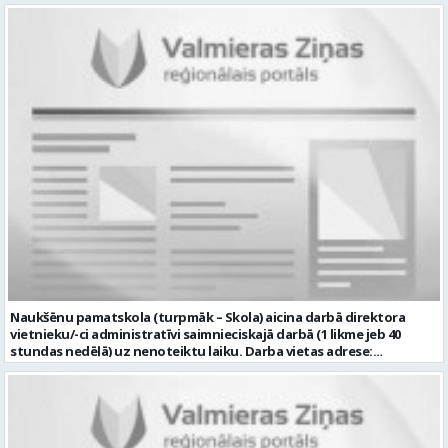
bērnu aprūpi ikdienā; sadarboties ar grupas skolotājām, sniegt
atbalstu bērniem mācību jomu apguvē; veidot bērnos kulturālas
uzvedības un higiēnas iemaņas; rūpēties par bērnu dienas režīma
ievērošanu; nodrošināt telpu, inventāra tīrību un kārtību; un ja Tev
ir: vismaz vispārējā vidējā izglītība (vēlams praktiskā pieredze darbā
ar bērniem); valsts valodas prasmes atbilstoši Valsts valodas likuma
prasībām; kompetences: prasme plānot, organizēt un kvalitatīvi
veikt savu darbu, disciplinētība; pozitīva, radoša un atbildīga
attieksme pret darbu; psiholoģiskā noturība un augsta saskarsmes
kultūra; pozitīva un atbildīga attieksme pret darbu; mēs
piedāvājam: pamatalgu pārbaudes laikā 780,00 EUR pirms nodokļu
nomaksas, pēc pārbaudes laika 850 EUR pirms nodokļu nomaksas;
iespēju saņemt atvaļinājuma pabalstu par labu darba sniegumu;
darba devēja līdzfinansētu veselības apdrošināšanu pēc pārbaudes
laika beigām, kā arī citas sociālās garantijas atbilstoši darba
rezultātiem un normatīvajos aktos noteiktajam; drošu, estētisku
un sakārtotu darba vidi. Pieteikuma vēstuli, profesionālās darbības
aprakstu (CV), lūdzam iesniegt elektroniski, nosūtot uz e-pastu:
rubenes.pamatskola@valmiera.edu.lv ar norādi “Skolotāja palīga
Naukšēnu pamatskola (turpmāk – Skola) aicina darbā direktora
vakance” līdz 2026. gada 16.augustam plkst. 12.00. Tālrunis papildu
vietnieku/-ci administratīvi saimnieciskajā darbā (1 likme jeb 40
informācijai: 29487602 Profesija: SKOLOTĀJA PALĪGS Darba vietas
stundas nedēļā) uz nenoteiktu laiku. Darba vietas adrese:
adrese: LATVIJA, Rūķu iela 3, Rubene, Kocēnu pag., Valmieras nov.
“Naukšēnu skola”, Naukšēni, Naukšēnu pagasts, Valmieras novads.
Darbības joma: Izglītība / Zinātne Pieteikto vietu skaits: 1 Aktuāla
Ja Tev ir vēlme: • vadīt Skolas saimniecisko darbu; • plānot, vadīt un
līdz: 2026-08-16 Kontaktpersona:
kontrolēt tehnisko darbinieku darbu, nodrošinot saimniecisko
rubenes.pamatskola@valmiera.edu.lv 29487602 Izglītības līmenis:
darbu izpildi; • piedalīties Skolas budžeta plānošanā, izpildes
Vispārējā vidējā izglītība
kontrolē un iepirkuma procedūras izstrādē un organizēšanā,