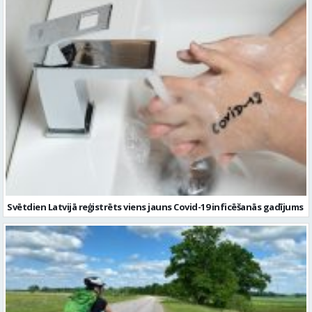
Svētdien Latvijā reģistrēts viens jauns Covid-19 inficēšanās gadījums