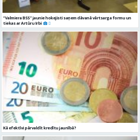
“Valmiera BSS” jaunie hokejisti saņem dāvanā vārtsarga formu un
tiekas ar Artūru Irbi
Kā efektīvi pārvaldīt kredītu jaunībā?