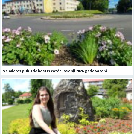
Valmieras puķu dobes un rotācijas apļi 2026.gada vasarā