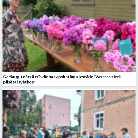
Garšaugu dārzā trīs dienas apskatāma izstāde “Vasaras ziedi
pilsētai svētkos”