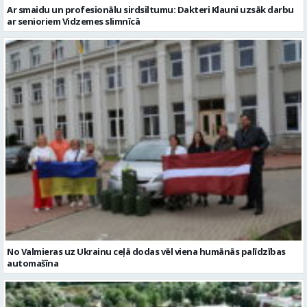
Ar smaidu un profesionālu sirdsiltumu: Dakteri Klauni uzsāk darbu
ar senioriem Vidzemes slimnīcā
No Valmieras uz Ukrainu ceļā dodas vēl viena humānās palīdzības
automašīna