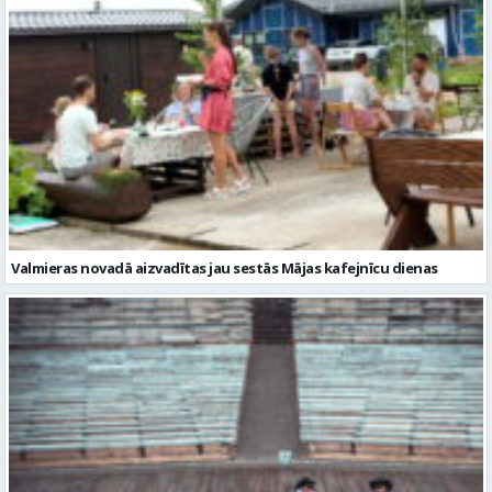
Valmieras novadā aizvadītas jau sestās Mājas kafejnīcu dienas