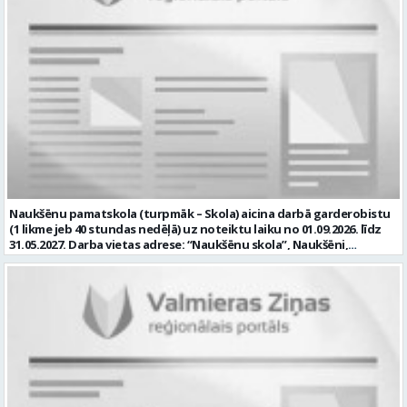
nodrošināt Skolas racionālu resursu izmantošanu; • iegādāties
nepieciešamo inventāru, instrumentus un citas materiālās vērtības,
nepieciešamības gadījumos sastādīt tehnisko specifikāciju un veikt
tirgus izpēti; • sekot darba aizsardzības un ugunsdrošības
noteikumu ievērošanai Skolā; • nodrošināt Skolas inženiertīklu
(elektrotīkla, signalizācijas, ūdensvada un kanalizācijas, apkures
sistēmas) savlaicīgu tehnisko apkopi un profilaktisko apkalpošanu,
uzturēšanu kārtībā un piedalīties šajā darbā; • piedalīties Skolas
attīstības plānošanā; • iesaistīties Skolas attīstības mērķu un
uzdevumu īstenošanā, kā arī Skolas īstenotajos projektos; • veikt
Skolas materiālo vērtību uzskaiti, kontroli, piedalīties
inventarizācijas komisijas darbā; un Tev ir: • vēlama augstākā
izglītība; • vēlama izglītības iestādes saimniecisko darbu
pārzināšana un izmaksu sastādīšanas prasme remontdarbiem; •
Naukšēnu pamatskola (turpmāk – Skola) aicina darbā garderobistu
valsts valodas prasmes atbilstoši Valsts valodas likuma prasībām; • B
(1 likme jeb 40 stundas nedēļā) uz noteiktu laiku no 01.09.2026. līdz
kategorijas vadītāja apliecība; • kompetences: prasme plānot un
31.05.2027. Darba vietas adrese: “Naukšēnu skola”, Naukšēni,
organizēt un kvalitatīvi veikt savu darbu; atbildības sajūta,
Naukšēnu pagasts, Valmieras novads. Ja Tev ir vēlme: • izglītojamo
disciplinētība, precizitāte; komunikācijas un sadarbības prasmes;
un Skolas viesu virsdrēbju, apavu, personīgo mantu (izglītojamo
psiholoģiskā noturība; prasme strādāt individuāli un komandā; •
mobilo tālruņu pieņemšana drošā uzglabāšanā pirms mācību
labas prasmes darbam ar datoru un citu biroja tehniku; mēs
stundām un to izsniegšana pēc stundu beigām) pieņemšana,
piedāvājam: • pamatalgu pārbaudes laikā 1052 EUR pirms nodokļu
uzglabāšana un izsniegšana; • kārtības un tīrības uzturēšana
nomaksas, pēc pārbaudes laika 1105 EUR pirms nodokļu nomaksas; •
garderobes telpās; • bērnu un apmeklētāju laipna un apzinīga
iespēju saņemt atvaļinājuma pabalstu; • darba devēja līdzfinansētu
apkalpošana. un Tev ir: • vēlama pamata vai vidējā izglītība; • valsts
veselības apdrošināšanu pēc pārbaudes laika beigām, kā arī citas
valodas prasmes atbilstoši Valsts valodas likuma prasībām; •
sociālās garantijas/labumus atbilstoši darba rezultātam un
kompetences: prasme plānot un organizēt un kvalitatīvi veikt savu
normatīvajos aktos noteiktajam; • drošu, estētisku un sakārtotu
darbu; atbildības sajūta, disciplinētība, precizitāte; komunikācijas
darba vidi. Profesionālās darbības aprakstu (CV) gaidīsim līdz