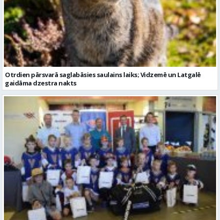
Otrdien pārsvarā saglabāsies saulains laiks; Vidzemē un Latgalē
gaidāma dzestra nakts