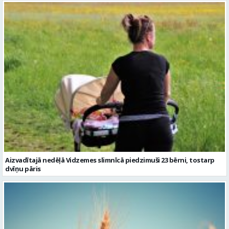
Aizvadītajā nedēļā Vidzemes slimnīcā piedzimuši 23 bērni, tostarp
dvīņu pāris