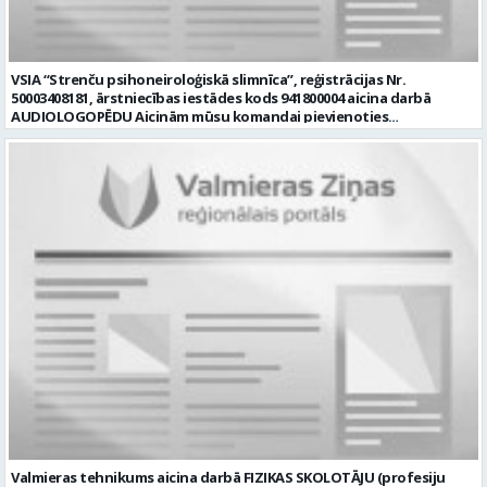
sakārtotu darba vidi un labus darba apstākļus; • motivējošu labumu
grozu atbilstoši darba koplīgumam un slimnīcā noteiktajai kārtībai;
• veselības apdrošināšanas polisi pēc sešiem nostrādātiem
mēnešiem. Pretendenti aicināti pieteikties līdz 2026. gada 18.
VSIA “Strenču psihoneiroloģiskā slimnīca”, reģistrācijas Nr.
augustam, nosūtot dzīvesgājuma aprakstu (CV) uz e-pasta adresi
50003408181, ārstniecības iestādes kods 941800004 aicina darbā
vakances@strencupns.lv ar norādi “Apkopēja vakance”. Jautājumu
AUDIOLOGOPĒDU Aicinām mūsu komandai pievienoties
gadījumā lūdzam sazināties ar VSIA “Strenču psihoneiroloģiskā
audiologopēdu darbam ambulatorajā daļā. Piedāvājam profesionāli
slimnīca” personāla vadītāju Svetlanu Karaņikovu, tālr. 25480530. 1)
daudzveidīgu un jēgpilnu darbu ārstniecībā un rehabilitācijā, kā arī
Pieteikuma dokumentos norādītie personas dati tiks apstrādāti, lai
iespēju vienoties par pilnu vai nepilnu darba slodzi. Darba līgums
nodrošinātu šīs atlases konkursa norisi. 2) Personas datu apstrādes
tiek slēgts uz nenoteiktu laiku. Darba vieta – Strenči. Darba laiks –
pārzinis ir VSIA “Strenču psihoneiroloģiskā slimnīca”,
pēc vienošanās: normālais vai nepilnais darba laiks. Darba
kontaktinformācija: Valkas ielā 11, Strenčos, Valmieras novadā, LV
pienākumi: • veikt bērnu runas, valodas un komunikācijas funkciju
-4730, e-pasts: info@strencupns.lv. Papildu informāciju par
audiologopēdisko izpēti un novērtēšanu, identificējot iespējamos
personas datu apstrādi jūs varat iegūt interneta mājas
traucējumus; • izstrādāt, īstenot un regulāri aktualizēt individuālus
lapā: https://strencupns.lv/ Profesija: APKOPĒJS Algas izmaksas
terapijas plānus, ņemot vērā katra bērna vajadzības, spējas un
veids: Laika darba alga Darba vietas adrese: LATVIJA, Valkas iela 11,
sasniedzamos terapijas mērķus; • vadīt individuālas un, ja
Strenči, Valmieras nov. Slodze: Viena vesela slodze Darbības joma:
nepieciešams, grupu audiologopēdijas nodarbības, izmantojot
Veselības aprūpe / Sociālā aprūpe Pieteikto vietu skaits: 1 Aktuāla
pierādījumos balstītas metodes un atbilstošus materiālus; •
līdz: 2026-08-18 Kontaktpersona: CV sūtīt uz e- pastu:
regulāri novērtēt un dokumentēt bērna progresu, atbilstoši tam
vakances@strencupns.lv
pielāgojot terapijas plānu; • sadarboties ar bērna vecākiem vai
citiem likumiskajiem pārstāvjiem, sniedzot konsultācijas un
ieteikumus valodas un komunikācijas prasmju veicināšanai ikdienā; •
piedalīties multiprofesionālās komandas darbā un integrēt
audiologopēdijas mērķus kopējā pacienta ārstēšanas un
rehabilitācijas plānā; • sadarboties ar citiem ārstniecības procesā
Valmieras tehnikums aicina darbā FIZIKAS SKOLOTĀJU (profesiju
iesaistītajiem speciālistiem un savas profesionālās kompetences