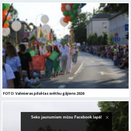
vietas adrese: LATVIJA, Vadu iela 3, Valmiera, Valmieras nov. Darba
Sociālā fonda Plus 4.1.2.5. pasākumā “Piesaistīt un noturēt
laika veids: Nepilnais darba laiks Darba veids: Darbinieka amats uz
ārstniecības personas darbam valsts apmaksāto veselības aprūpes
nenoteiktu laiku Slodze: Nepilna slodze Darbības joma: Izglītība /
pakalpojumu sektorā, īpaši stacionāros”. Plašāka informācija:
Zinātne Pieteikto vietu skaits: 1 Līgums: Darbinieka amats uz
https://talakizglitiba.lv/kompensacijas. Pretendenti aicināti
nenoteiktu laiku Aktuāla līdz: 2026-08-17 Kontaktpersona: CV sūtīt
pieteikties līdz 2026. gada 23. augustam, nosūtot motivācijas vēstuli
uz e-pastu: personals@valmierastehnikums.lv Izglītības līmenis:
un dzīvesgājuma aprakstu (CV) uz e-pasta adresi
Augstākā izglītība (bakalaura grāds)
vakances@strencupns.lv ar norādi “Audiologopēda vakance”. 1)
Pieteikuma dokumentos norādītie personas dati tiks apstrādāti, lai
nodrošinātu šīs atlases konkursa norisi. 2) Personas datu apstrādes
pārzinis ir VSIA “Strenču psihoneiroloģiskā slimnīca”,
kontaktinformācija: Valkas ielā 11, Strenčos, Valmieras novadā, LV
-4730, e-pasts: info@strencupns.lv. Papildu informāciju par
personas datu apstrādi jūs varat iegūt interneta mājas
lapā: https://strencupns.lv/ Profesija: AUDIOLOGOPĒDS Darba
vietas adrese: LATVIJA, Valkas iela 11, Strenči, Valmieras nov. Slodze:
Viena vesela slodze Darbības joma: Veselības aprūpe / Sociālā
aprūpe Pieteikto vietu skaits: 1 Aktuāla līdz: 2026-08-23
Kontaktpersona: CV sūtīt uz e- pastu: vakances@strencupns.lv
FOTO: Valmieras pilsētas svētku gājiens 2026
Seko jaunumiem mūsu Facebook lapā!