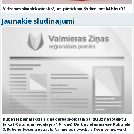
Vidzemes slimnīcā asins krājumi pietiekami šodien, bet kā būs rīt?
Jaunākie sludinājumi
Rubenes pamatskola aicina darbā skolotāja palīgu uz nenoteiktu
laiku (40 stundas nedēļā jeb 1,0 likme). Darba vietas adrese: Rūķu iela
3, Rubene, Kocēnu pagasts, Valmieras novads. Ja Tev ir vēlme: veikt