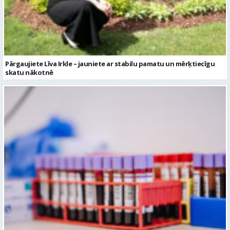
Pārgaujiete Līva Irkle – jauniete ar stabilu pamatu un mērķtiecīgu
skatu nākotnē