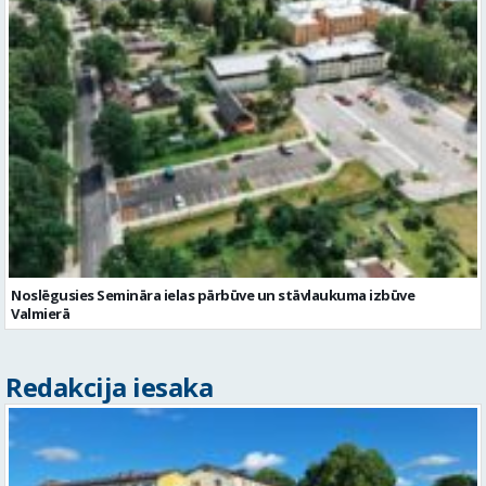
Noslēgusies Semināra ielas pārbūve un stāvlaukuma izbūve
Valmierā
Redakcija iesaka