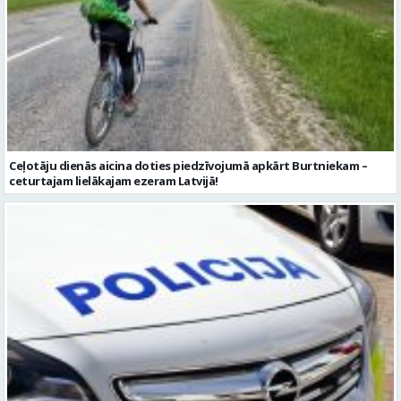
Ceļotāju dienās aicina doties piedzīvojumā apkārt Burtniekam –
ceturtajam lielākajam ezeram Latvijā!