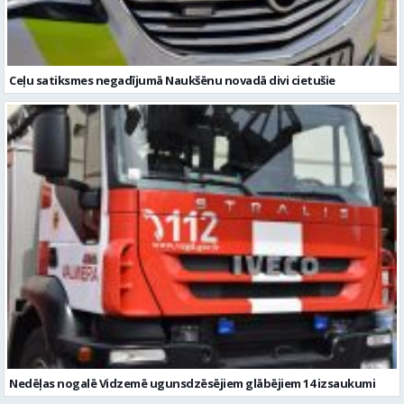
Ceļu satiksmes negadījumā Naukšēnu novadā divi cietušie
Nedēļas nogalē Vidzemē ugunsdzēsējiem glābējiem 14 izsaukumi