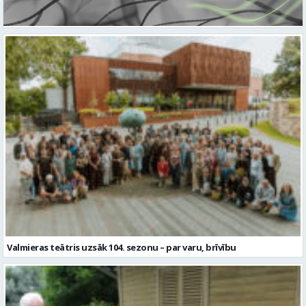
Valmieras teātris uzsāk 104. sezonu – par varu, brīvību