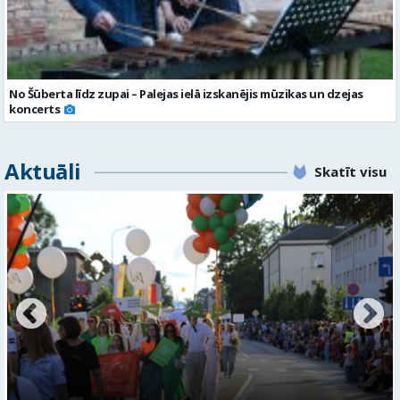
No Šūberta līdz zupai – Palejas ielā izskanējis mūzikas un dzejas
koncerts
Aktuāli
Skatīt visu
Valmieras svētku nedēļā Kazu krācēs atklāj skulptūru