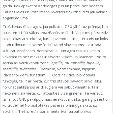
galda, tiek apskatīta Kadriorgas pils un parks, bet pēc tam
Tallinas ielas un Rotermanni kvartāls tiek izbaudīts jau vakara
apgaismojumā.
Trešdienas rīts ir agrs, jau pulksten 7.30 jābūt uz prāmja, bet
pulksten 11.00 sākas iepazīšanās ar Oodi. Vispirms pārsteidz
bibliotēkas arhitektūra, kurā apvienots stikls, tērauds un koks.
Oodi tulkojumā nozīmē `oda`, tātad slavinājums. Tā ir oda
kultūrai, zināšanām, demokrātijai. No agra rīta līdz vēlam
vakaram tā bez maksas ir atvērta visiem un ikvienam. Par to
liecina arī vārdi kāpņu zonā:
lapsille, mummoille, hipeille,
raatajille, turisteille…
(bērniem, vecmāmiņām, hipijiem,
darbaholiķiem, tūristiem… ). Oodi nav tikai bibliotēkas
funkcijas, tā ir arī vieta, kur trīs stāvos pavadīt brīvo laiku,
norunāt satikšanos ar draugiem vai pabūt vienatnē, tā ir
nekomerciāla vieta, kur atpūsties visai ģimenei. Te var šūt,
izmantot CNC pakalpojumus, ierakstīt mūziku, garšīgi paēst un
ko tik vēl ne! No bibliotēkas paveras brīnišķīgs skats uz
apkārtni. Tieši pretī ir parlamenta ēka, turpat blakus –