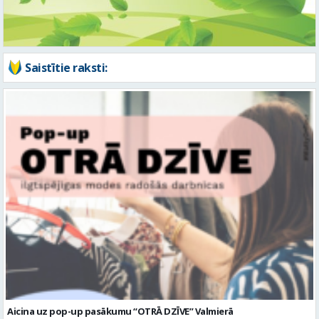
Aicina uz pop-up pasākumu “OTRĀ DZĪVE” Valmierā