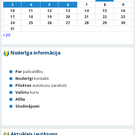
Noderīga informācija
Par
pašvaldību
Noderīgi
kontakti
Pilsētas
autobusu saraksts
Valūtu
kursi
Afiša
Sludinājumi
Aktuālais jautājums
Kā vērtē Valmieras apzaļumošanu, puķu dobes, rotācijas
apļu stādījumus vasaras sezonā?
Valmierā viss ir kārtībā