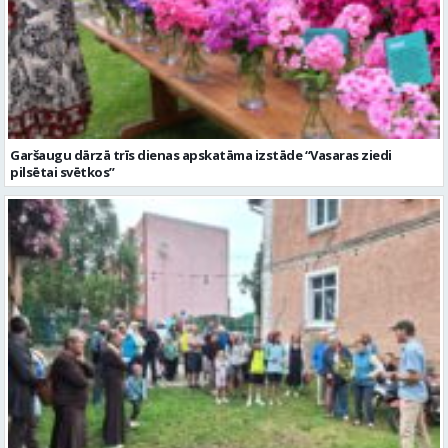
Garšaugu dārzā trīs dienas apskatāma izstāde “Vasaras ziedi
pilsētai svētkos”
Valmieras dzimšanas diena sākas ar Krāču kakta svētkiem