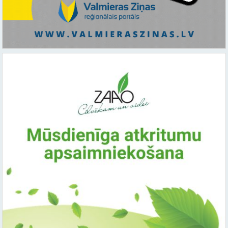
Saistītie raksti: