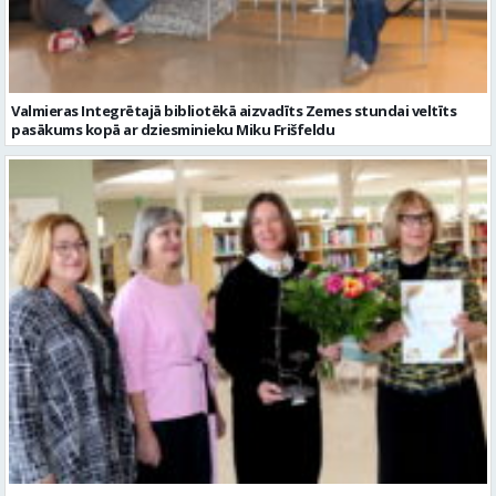
pasākums kopā ar dziesminieku Miku Frišfeldu
Rozes dienas apbalvojumu saņem Inta Balode