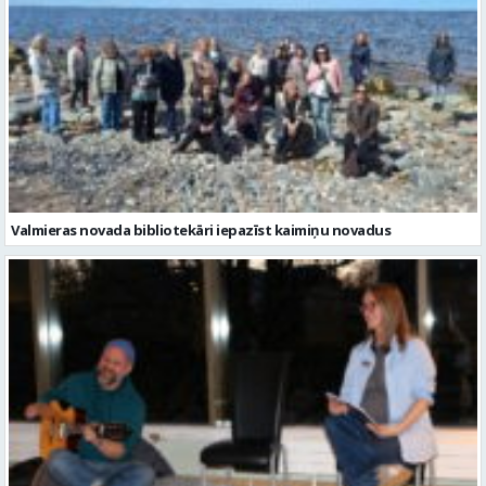
Valmieras novada bibliotekāri iepazīst kaimiņu novadus
Valmieras Integrētajā bibliotēkā aizvadīts Zemes stundai veltīts