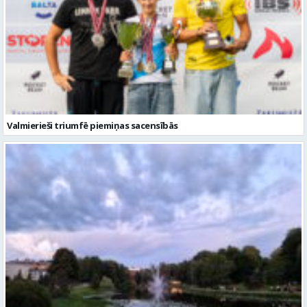
Valmierieši triumfē piemiņas sacensībās
Gaidāma silta nakts