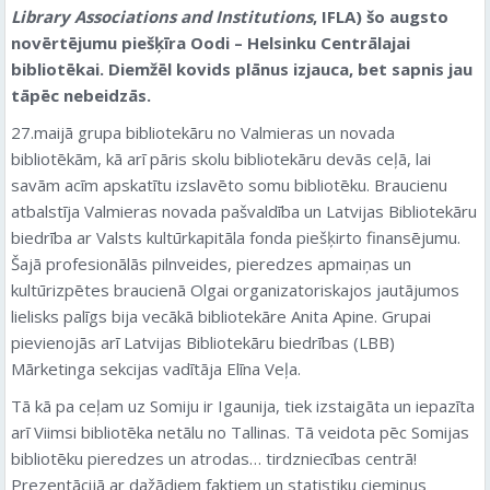
Library Associations and Institutions
, IFLA) šo augsto
novērtējumu piešķīra Oodi – Helsinku Centrālajai
bibliotēkai. Diemžēl kovids plānus izjauca, bet sapnis jau
tāpēc nebeidzās.
27.maijā grupa bibliotekāru no Valmieras un novada
bibliotēkām, kā arī pāris skolu bibliotekāru devās ceļā, lai
savām acīm apskatītu izslavēto somu bibliotēku. Braucienu
atbalstīja Valmieras novada pašvaldība un Latvijas Bibliotekāru
biedrība ar Valsts kultūrkapitāla fonda piešķirto finansējumu.
Šajā profesionālās pilnveides, pieredzes apmaiņas un
kultūrizpētes braucienā Olgai organizatoriskajos jautājumos
lielisks palīgs bija vecākā bibliotekāre Anita Apine. Grupai
pievienojās arī Latvijas Bibliotekāru biedrības (LBB)
Mārketinga sekcijas vadītāja Elīna Veļa.
Tā kā pa ceļam uz Somiju ir Igaunija, tiek izstaigāta un iepazīta
arī Viimsi bibliotēka netālu no Tallinas. Tā veidota pēc Somijas
bibliotēku pieredzes un atrodas… tirdzniecības centrā!
Prezentācijā ar dažādiem faktiem un statistiku ciemiņus