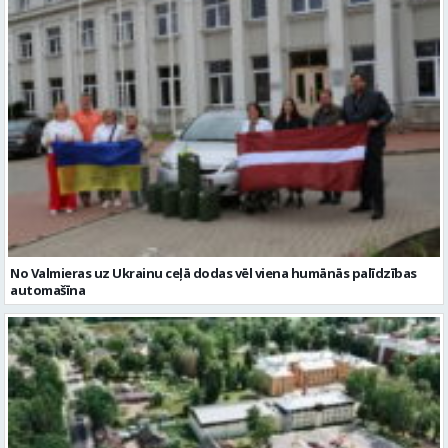
No Valmieras uz Ukrainu ceļā dodas vēl viena humānās palīdzības
automašīna