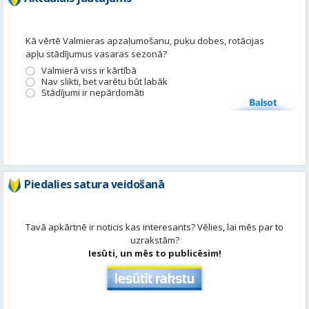
Nav slikti, bet varētu būt labāk
Stādījumi ir nepārdomāti
Balsot
Piedalies satura veidošanā
Tavā apkārtnē ir noticis kas interesants? Vēlies, lai mēs par to
uzrakstām?
Iesūti, un mēs to publicēsim!
Aktuāli
Skatīt visu