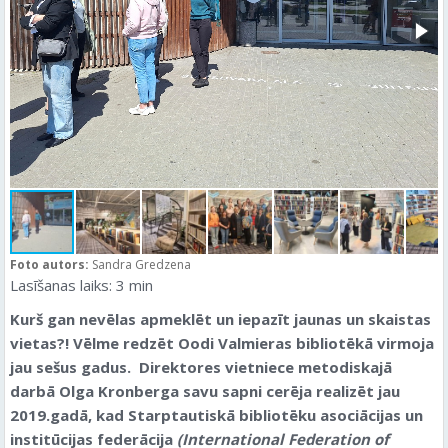
Foto autors:
Sandra Gredzena
Lasīšanas laiks:
3
min
Kurš gan nevēlas apmeklēt un iepazīt jaunas un skaistas
vietas?! Vēlme redzēt Oodi Valmieras bibliotēkā virmoja
jau sešus gadus. Direktores vietniece metodiskajā
darbā Olga Kronberga savu sapni cerēja realizēt jau
2019.gadā, kad
Starptautiskā bibliotēku asociācijas un
institūcijas federācija
(International Federation of