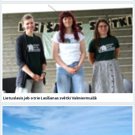
Lietuslasis jeb otrie Lasīšanas svētki Valmiermuižā