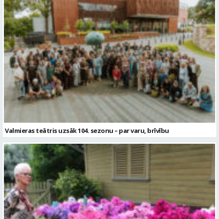
Valmieras teātris uzsāk 104. sezonu – par varu, brīvību