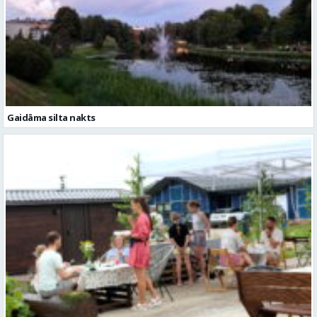
Gaidāma silta nakts
Valmieras novadā aizvadītas jau sestās Mājas kafejnīcu dienas