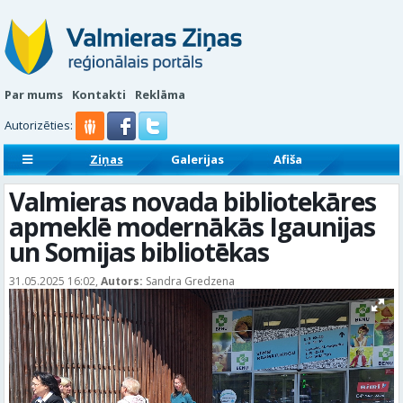
Par mums
Kontakti
Reklāma
Autorizēties:
Ziņas
Galerijas
Afiša
Sludinājumi
Reklāmraksti
Valmieras novada bibliotekāres
apmeklē modernākās Igaunijas
un Somijas bibliotēkas
31.05.2025 16:02,
Autors:
Sandra Gredzena