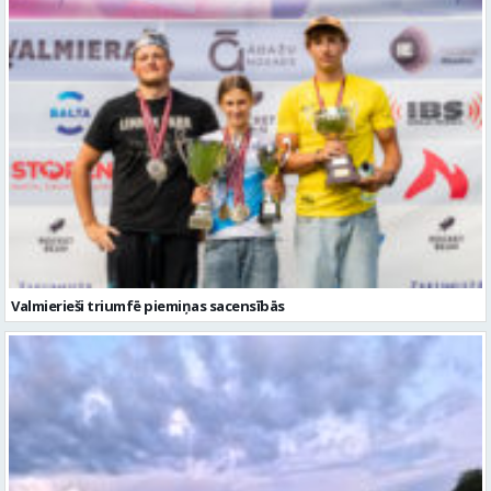
Valmierieši triumfē piemiņas sacensībās