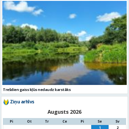
Trešdien gaiss kļūs nedaudz karstāks
Ziņu arhīvs
Augusts 2026
Pi
Ot
Tr
Ce
Pi
Se
Sv
1
2
3
4
5
6
7
8
9
10
11
12
13
14
15
16
17
18
19
20
21
22
23
24
25
26
27
28
29
30
31
« Jūl