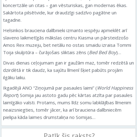
koncertzāle un citas – gan vēsturiskas, gan modernas ēkas.
Sakārtota pilsētvide, kur draudzīgi sadzīvo pagātne un
tagadne.
Helsinkos brauciena dalībnieki izmanto iespēju apmeklēt arī
slaveno laikmetīgās mākslas centru Kiasma un pārsteidzošo
Amos Rex muzeju, bet netālu no ostas smaidu izraisa Tommi
Toija skulptūra – čurājošais sliktais zēns (
Bed Bed Boy
)…
Divas dienas ceļojumam gan ir gaužām maz, tomēr redzētā un
dzirdētā ir tik daudz, ka sajūtu līmenī šķiet pabūts projām
ilgāku laiku.
Ikgadējā ANO “Ziņojumā par pasaules laimi” (
World Happiness
Report
) Somija jau astoto gadu pēc kārtas atzīta par pasaules
laimīgāko valsti. Protams, mums līdz somu labklājības līmenim
neaizsniegties, tomēr jācer, ka arī brauciena dalībniecēm
pielipa kāda laimes drumstaliņa no Somijas…
Patīk šis raksts?