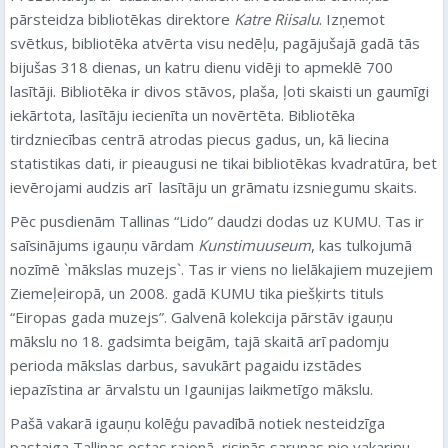
pārsteidza bibliotēkas direktore
Katre Riisalu
. Izņemot
svētkus, bibliotēka atvērta visu nedēļu, pagājušajā gadā tās
bijušas 318 dienas, un katru dienu vidēji to apmeklē 700
lasītāji. Bibliotēka ir divos stāvos, plaša, ļoti skaisti un gaumīgi
iekārtota, lasītāju iecienīta un novērtēta. Bibliotēka
tirdzniecības centrā atrodas piecus gadus, un, kā liecina
statistikas dati, ir pieaugusi ne tikai bibliotēkas kvadratūra, bet
ievērojami audzis arī lasītāju un grāmatu izsniegumu skaits.
Pēc pusdienām Tallinas “Lido” daudzi dodas uz KUMU. Tas ir
saīsinājums igauņu vārdam
Kunstimuuseum
, kas tulkojumā
nozīmē `mākslas muzejs`. Tas ir viens no lielākajiem muzejiem
Ziemeļeiropā, un 2008. gadā KUMU tika piešķirts tituls
“Eiropas gada muzejs”. Galvenā kolekcija pārstāv igauņu
mākslu no 18. gadsimta beigām, tajā skaitā arī padomju
perioda mākslas darbus, savukārt pagaidu izstādes
iepazīstina ar ārvalstu un Igaunijas laikmetīgo mākslu.
Pašā vakarā igauņu kolēģu pavadībā notiek nesteidzīga
pastaiga Tallinas ostas rajonā, risinās sarunas pie vakariņu