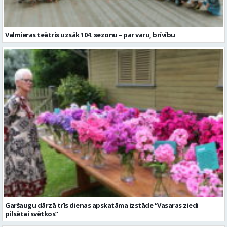
Valmieras teātris uzsāk 104. sezonu – par varu, brīvību
Garšaugu dārzā trīs dienas apskatāma izstāde “Vasaras ziedi
pilsētai svētkos”