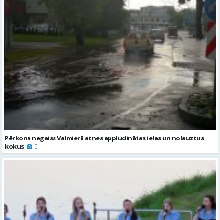
Pērkona negaiss Valmierā atnes appludinātas ielas un nolauztus
kokus