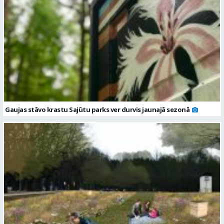
Gaujas stāvo krastu Sajūtu parks ver durvis jaunajā sezonā