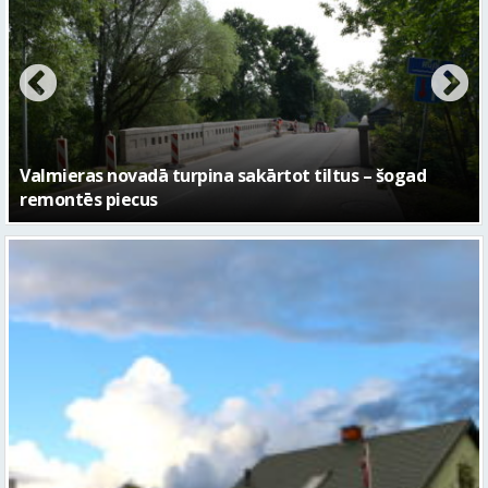
No pagaidu teātra līdz laikmetīgās kultūras centram
– kā attīstīsies “Kurtuve”