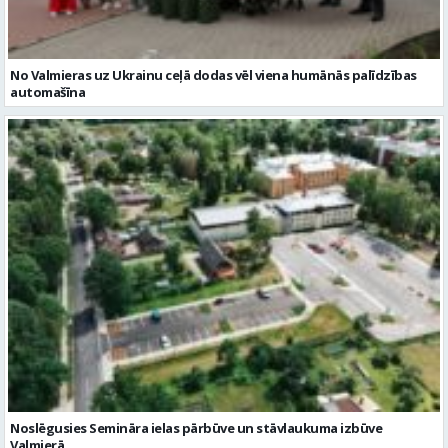
No Valmieras uz Ukrainu ceļā dodas vēl viena humānās palīdzības
automašīna
Noslēgusies Semināra ielas pārbūve un stāvlaukuma izbūve
Valmierā