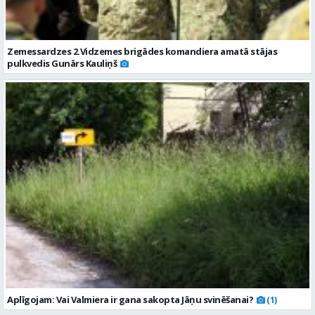
Zemessardzes 2.Vidzemes brigādes komandiera amatā stājas
pulkvedis Gunārs Kauliņš
Aplīgojam: Vai Valmiera ir gana sakopta Jāņu svinēšanai?
(1)