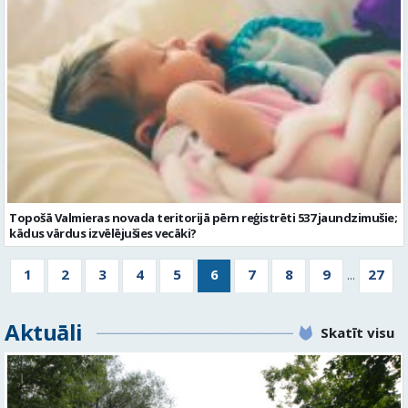
Topošā Valmieras novada teritorijā pērn reģistrēti 537 jaundzimušie;
kādus vārdus izvēlējušies vecāki?
1
2
3
4
5
6
7
8
9
27
...
Aktuāli
Skatīt visu