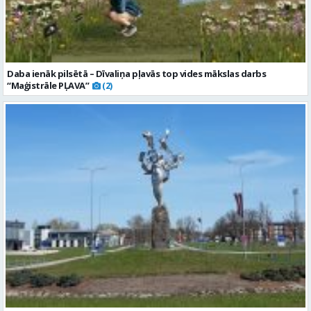
Daba ienāk pilsētā – Dīvaliņa pļavās top vides mākslas darbs
“Maģistrāle PĻAVA”
(2)