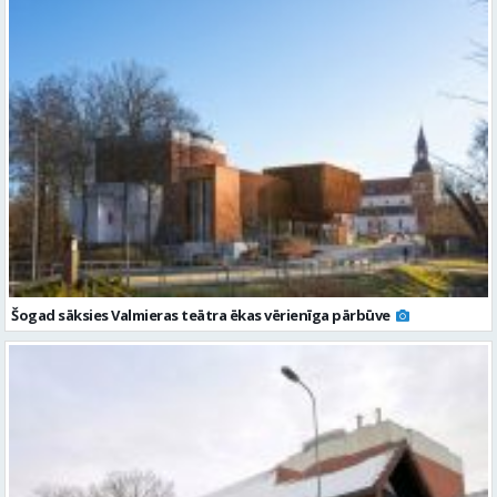
Šogad sāksies Valmieras teātra ēkas vērienīga pārbūve