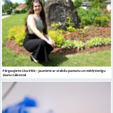
Pārgaujiete Līva Irkle – jauniete ar stabilu pamatu un mērķtiecīgu
skatu nākotnē