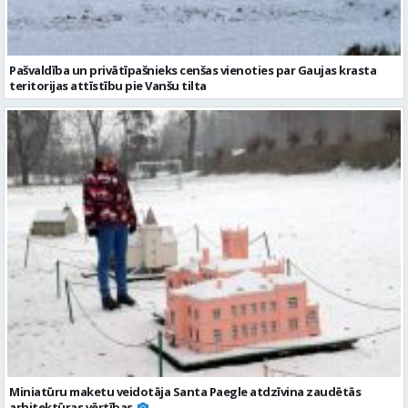
Pašvaldība un privātīpašnieks cenšas vienoties par Gaujas krasta
teritorijas attīstību pie Vanšu tilta
Miniatūru maketu veidotāja Santa Paegle atdzīvina zaudētās
arhitektūras vērtības