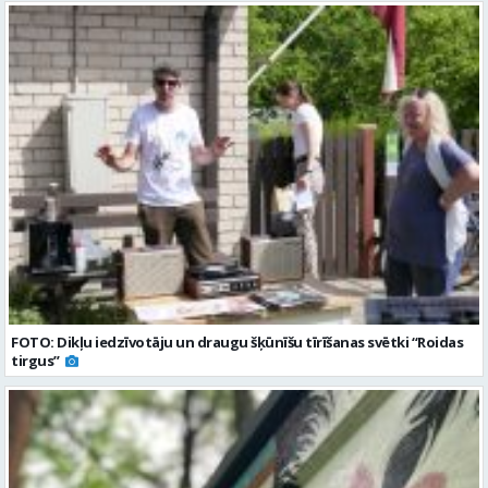
FOTO: Dikļu iedzīvotāju un draugu šķūnīšu tīrīšanas svētki “Roidas
tirgus”