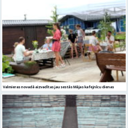
Valmieras novadā aizvadītas jau sestās Mājas kafejnīcu dienas