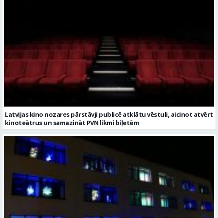
Latvijas kino nozares pārstāvji publicē atklātu vēstuli, aicinot atvērt
kinoteātrus un samazināt PVN likmi biļetēm