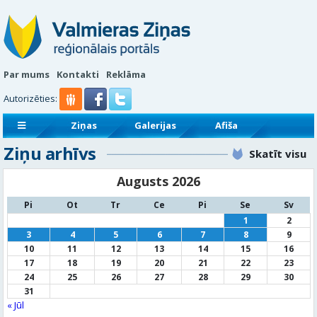
Par mums
Kontakti
Reklāma
Autorizēties:
Ziņas
Galerijas
Afiša
Ziņu arhīvs
Sludinājumi
Reklāmraksti
Skatīt visu
Augusts 2026
Pi
Ot
Tr
Ce
Pi
Se
Sv
1
2
3
4
5
6
7
8
9
10
11
12
13
14
15
16
17
18
19
20
21
22
23
24
25
26
27
28
29
30
31
« Jūl