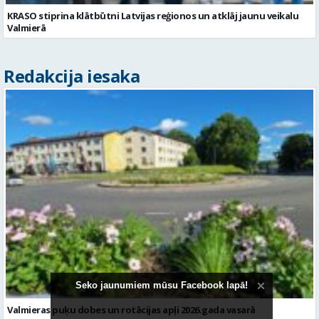
KRASO stiprina klātbūtni Latvijas reģionos un atklāj jaunu veikalu
Valmierā
Redakcija iesaka
Seko jaunumiem mūsu Facebook lapā!
Valmieras puķu dobes un rotācijas apļi 2026.gada vasarā