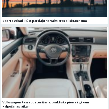
Sporta vakari kļūst par daļu no Valmieras pilsētas ritma
Volkswagen Passat uzturēšana: praktiska pieeja ilgākam
kalpošanas laikam