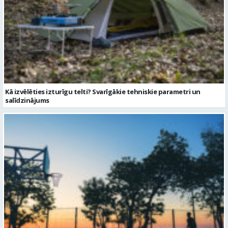
Kā izvēlēties izturīgu telti? Svarīgākie tehniskie parametri un
salīdzinājums