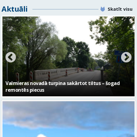
Aktuāli
Skatīt visu
No pagaidu teātra līdz laikmetīgās kultūras centram
– kā attīstīsies “Kurtuve”