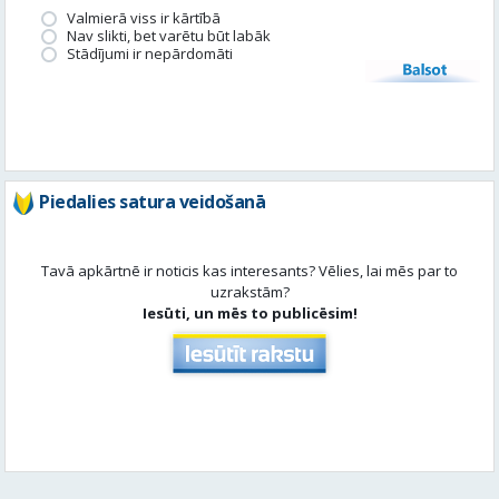
Valmierā viss ir kārtībā
Nav slikti, bet varētu būt labāk
Stādījumi ir nepārdomāti
Balsot
Piedalies satura veidošanā
Tavā apkārtnē ir noticis kas interesants? Vēlies, lai mēs par to
uzrakstām?
Iesūti, un mēs to publicēsim!