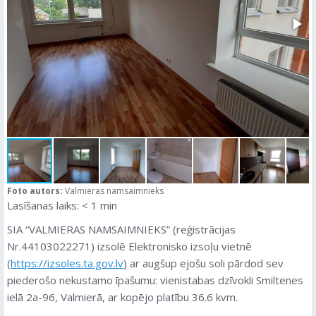
Foto autors:
Valmieras namsaimnieks
Lasīšanas laiks:
< 1
min
SIA “VALMIERAS NAMSAIMNIEKS” (reģistrācijas
Nr.44103022271) izsolē Elektronisko izsoļu vietnē
(
https://izsoles.ta.gov.lv
) ar augšup ejošu soli pārdod sev
piederošo nekustamo īpašumu: vienistabas dzīvokli Smiltenes
ielā 2a-96, Valmierā, ar kopējo platību 36.6 kvm.