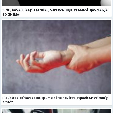
KINO, KAS AIZRAUJ: LEĢENDAS, SUPERVAROŅI UN ANIMĀCIJAS MAĢIJA
3D CINEMA
Plaukstas locītavas sastiepums: kā to novērst, atpazīt un veiksmīgi
ārstēt