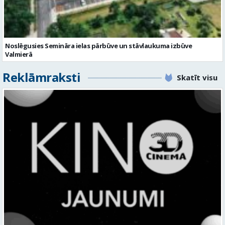
Noslēgusies Semināra ielas pārbūve un stāvlaukuma izbūve
Valmierā
Reklāmraksti
Skatīt visu