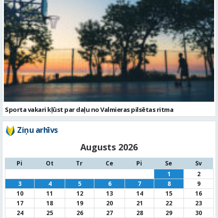
Sporta vakari kļūst par daļu no Valmieras pilsētas ritma
Ziņu arhīvs
Augusts 2026
Pi
Ot
Tr
Ce
Pi
Se
Sv
1
2
3
4
5
6
7
8
9
10
11
12
13
14
15
16
17
18
19
20
21
22
23
24
25
26
27
28
29
30