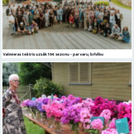
Valmieras teātris uzsāk 104. sezonu – par varu, brīvību