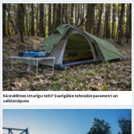
Kā izvēlēties izturīgu telti? Svarīgākie tehniskie parametri un
salīdzinājums