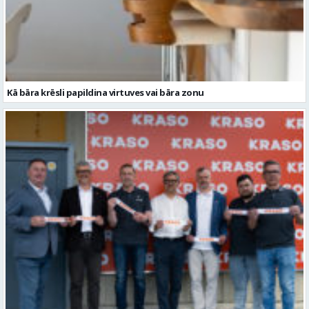
Kā bāra krēsli papildina virtuves vai bāra zonu