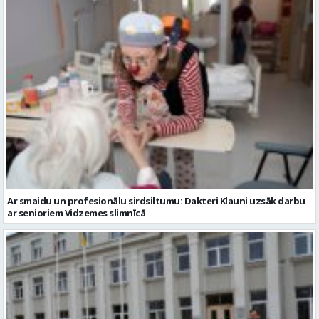
Ar smaidu un profesionālu sirdsiltumu: Dakteri Klauni uzsāk darbu
ar senioriem Vidzemes slimnīcā