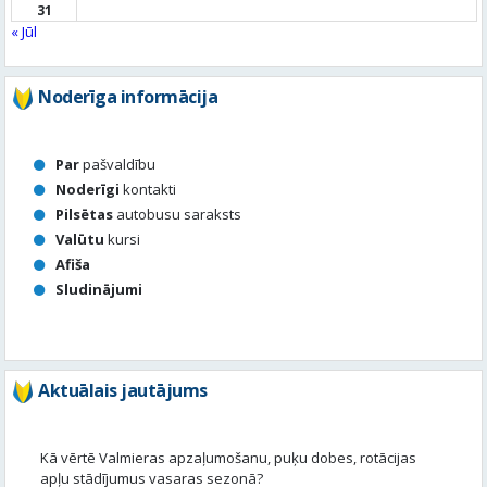
31
« Jūl
Noderīga informācija
Par
pašvaldību
Noderīgi
kontakti
Pilsētas
autobusu saraksts
Valūtu
kursi
Afiša
Sludinājumi
Aktuālais jautājums
Kā vērtē Valmieras apzaļumošanu, puķu dobes, rotācijas
apļu stādījumus vasaras sezonā?