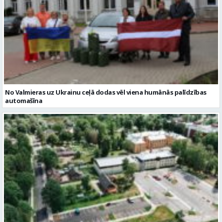
No Valmieras uz Ukrainu ceļā dodas vēl viena humānās palīdzības
automašīna