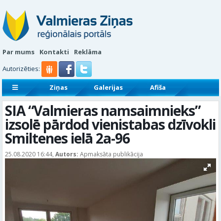
Par mums
Kontakti
Reklāma
Autorizēties:
Ziņas
Galerijas
Afiša
Sludinājumi
Reklāmraksti
SIA “Valmieras namsaimnieks”
izsolē pārdod vienistabas dzīvokli
Smiltenes ielā 2a-96
25.08.2020 16:44,
Autors:
Apmaksāta publikācija