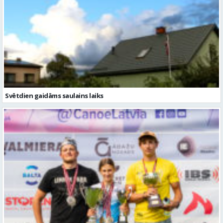
Svētdien gaidāms saulains laiks