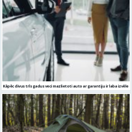
Kāpēc divus trīs gadus veci mazlietoti auto ar garantiju ir laba izvēle