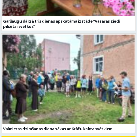
Garšaugu dārzā trīs dienas apskatāma izstāde “Vasaras ziedi
pilsētai svētkos”
Valmieras dzimšanas diena sākas ar Krāču kakta svētkiem