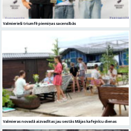
Valmierieši triumfē piemiņas sacensībās
Valmieras novadā aizvadītas jau sestās Mājas kafejnīcu dienas