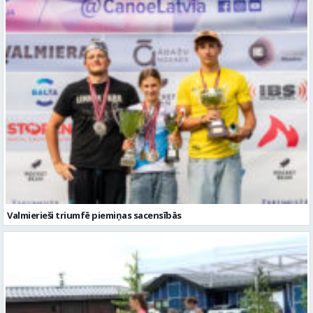
Valmierieši triumfē piemiņas sacensībās