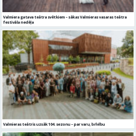
Valmiera gatava teātra svētkiem – sākas Valmieras vasaras teātra
festivāla nedēļa
Valmieras teātris uzsāk 104. sezonu – par varu, brīvību