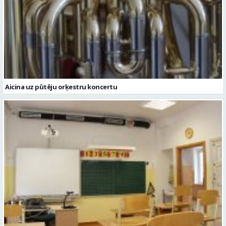
Aicina uz pūtēju orķestru koncertu