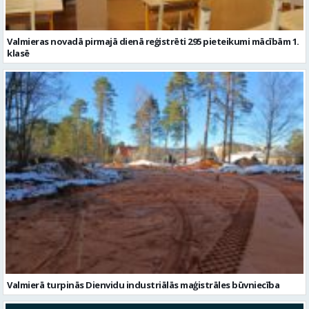
Valmieras novadā pirmajā dienā reģistrēti 295 pieteikumi mācībām 1.
klasē
Valmierā turpinās Dienvidu industriālās maģistrāles būvniecība