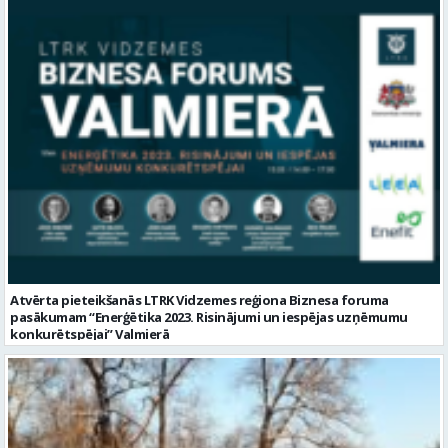
Atvērta pieteikšanās LTRK Vidzemes reģiona Biznesa foruma
pasākumam “Enerģētika 2023. Risinājumi un iespējas uzņēmumu
konkurētspējai” Valmierā