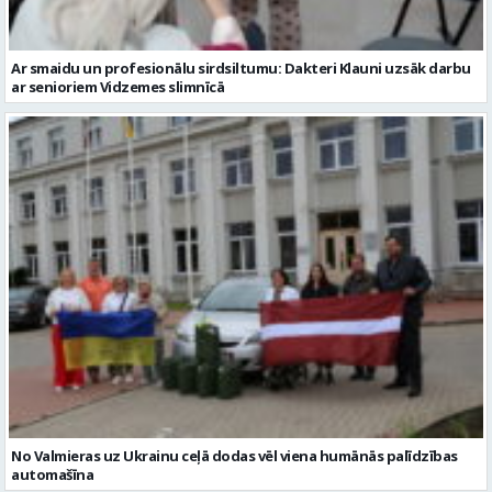
Ar smaidu un profesionālu sirdsiltumu: Dakteri Klauni uzsāk darbu
ar senioriem Vidzemes slimnīcā
No Valmieras uz Ukrainu ceļā dodas vēl viena humānās palīdzības
automašīna