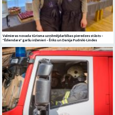
Valmieras novada tūrisma uzņēmējdarbības pieredzes stāsts –
“Ēdiendara” garšu inženieri – Ēriks un Danija Pudniki-Lindes