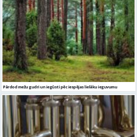
Pārdod mežu gudri un iegūsti pēc iespējas lielāku ieguvumu