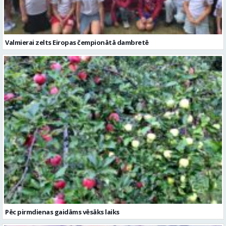
Valmierai zelts Eiropas čempionātā dambretē
Pēc pirmdienas gaidāms vēsāks laiks