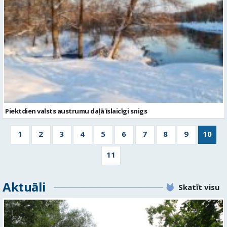
Piektdien valsts austrumu daļā īslaicīgi snigs
1
2
3
4
5
6
7
8
9
10
11
Aktuāli
Skatīt visu