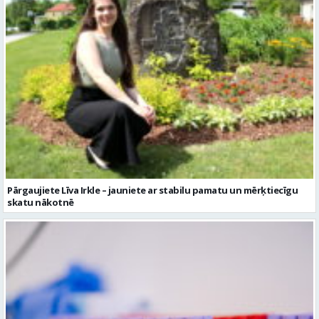
Pārgaujiete Līva Irkle – jauniete ar stabilu pamatu un mērķtiecīgu
skatu nākotnē