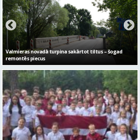
No pagaidu teātra līdz laikmetīgās kultūras centram
– kā attīstīsies “Kurtuve”