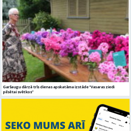
Garšaugu dārzā trīs dienas apskatāma izstāde “Vasaras ziedi
pilsētai svētkos”