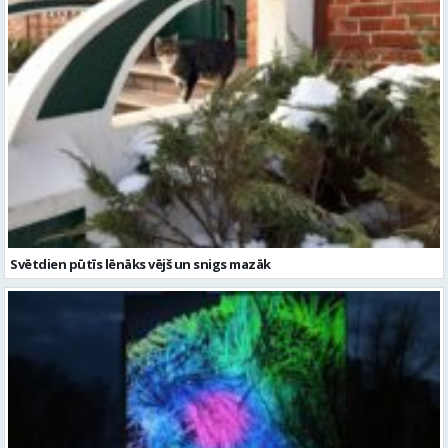
Svētdien pūtīs lēnāks vējš un snigs mazāk