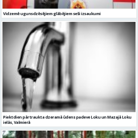
Vidzemē ugunsdzēsējiem glābējiem seši izsaukumi
Piektdien pārtraukta dzeramā ūdens padeve Loku un Mazajā Loku
ielās, Valmierā