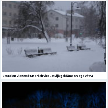
Sestdien Vidzemē un arī citviet Latvijā gaidāma sniega vētra