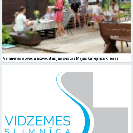
Valmieras novadā aizvadītas jau sestās Mājas kafejnīcu dienas