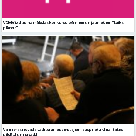
VDMV izsludina mākslas konkursu bērniem un jauniešiem “Laiks
plānot”
Valmieras novada vadība ar iedzīvotājiem apspriež aktualitātes
pilsētā un novadā