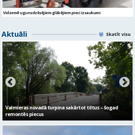
Vidzemē ugunsdzēsējiem glābējiem pieci izsaukumi
Aktuāli
Skatīt visu
No pagaidu teātra līdz laikmetīgās kultūras centram
– kā attīstīsies “Kurtuve”