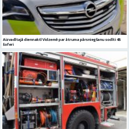
Aizvadītajā diennaktī Vidzemē par ātruma pārsniegšanu sodīti 48
šoferi