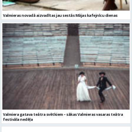
Valmieras novadā aizvadītas jau sestās Mājas kafejnīcu dienas
Valmiera gatava teātra svētkiem – sākas Valmieras vasaras teātra
festivāla nedēļa