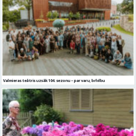
Valmieras teātris uzsāk 104. sezonu – par varu, brīvību