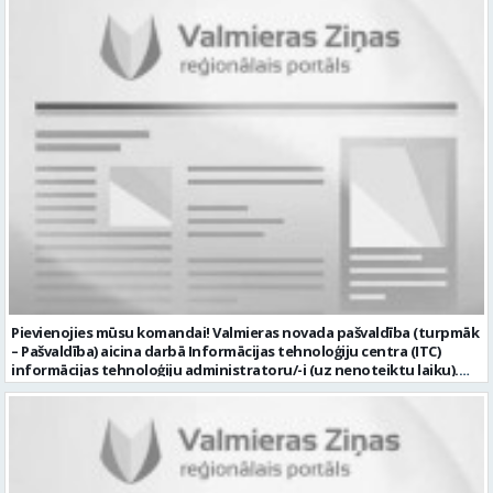
Pievienojies mūsu komandai! Valmieras novada pašvaldība (turpmāk
– Pašvaldība) aicina darbā Informācijas tehnoloģiju centra (ITC)
informācijas tehnoloģiju administratoru/-i (uz nenoteiktu laiku).
Darba vieta: Rūjienas un Naukšēnu apvienību teritorijās Ja Tev ir
vēlme: nodrošināt ar informācijas un komunikācijas tehnoloģijām
(turpmāk – IKT) saistīto problēmu pieteikumu pārvaldību un
operatīvu risināšanu; nodrošināt datortehnikas lietotāju atbalstu
un ar to saistīto problēmsituāciju risināšanu; uzstādīt, konfigurēt,
diagnosticēt un modernizēt Pašvaldības iestāžu datortehniku,