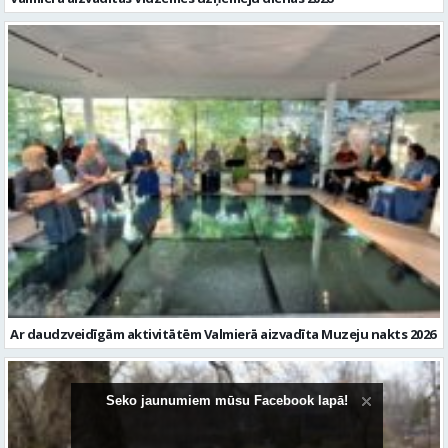
Ar daudzveidīgām aktivitātēm Valmierā aizvadīta Muzeju nakts 2026
Seko jaunumiem mūsu Facebook lapā!