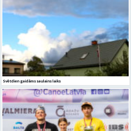
Svētdien gaidāms saulains laiks