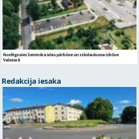
Noslēgusies Semināra ielas pārbūve un stāvlaukuma izbūve
Valmierā
Redakcija iesaka