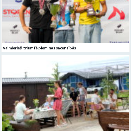
Valmierieši triumfē piemiņas sacensībās