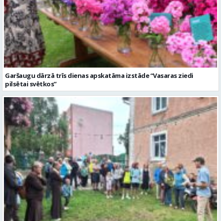
Garšaugu dārzā trīs dienas apskatāma izstāde “Vasaras ziedi
pilsētai svētkos”