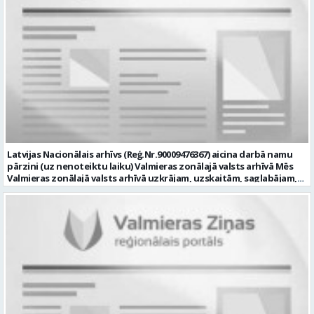
datortīklus un programmatūru, novērst kļūmes to darbībā;
kontrolēt ārējo pakalpojumu sniedzēju darbu izpildi Pašvaldības
iestādēs infrastruktūras uzturēšanā; sagatavot priekšlikumus par
IKT nomaiņu un efektīvāku izmantošanu; un ja Tev ir: vismaz vidējā
profesionālā izglītība informācijas tehnoloģiju jomā; darba
pieredze (ar informācijas tehnoloģijām saistītā jomā); izpratne par
datortehnikas un biroja tehnikas uzbūvi un problēmu risināšanas
secību; izpratne par datortīkla uzbūvi, tīkla iekārtu darbības
principiem; valsts valodas prasmes atbilstoši Valsts valodas likuma
prasībām; kompetences: ļoti labas organizatoriskās un saskarsmes
spējas, argumentācijas prasme; prasme patstāvīgi pieņemt
lēmumus; analītiskās spējas; augsta atbildības sajūta; precizitāte;
spēja strādāt individuāli un komandā; pašiniciatīva un spēja meklēt
Latvijas Nacionālais arhīvs (Reģ.Nr.90009476367) aicina darbā namu
un piedāvāt jaunus risinājumus; mēs piedāvājam: dinamisku,
pārzini (uz nenoteiktu laiku) Valmieras zonālajā valsts arhīvā Mēs
interesantu un atbildīgu darbu un ideju īstenošanas iespējas uz
Valmieras zonālajā valsts arhīvā uzkrājam, uzskaitām, saglabājam,
attīstību vērstā Pašvaldībā; pamatalgu pārbaudes laikā 1258,- EUR
darām pieejamu un popularizējam nacionālo dokumentāro
pirms nodokļu nomaksas, pēc pārbaudes laika 1310,- EUR pirms
mantojumu. Mūsu pārraudzībā un darbības zonā ietilpst Valmieras,
nodokļu nomaksas; iespēju saņemt atvaļinājuma pabalstu darba un
Valkas, Smiltenes un Limbažu novadi. Aicinām savai komandai
dzīves līdzsvaram par labu darba sniegumu; darba devēja
pievienoties čaklu, rūpīgu un atbildīgu kolēģi namu pārziņa amatā,
līdzfinansētu veselības apdrošināšanu pēc pārbaudes laika beigām,
kurš rūpētos par mūsu darba vietu Valmierā, Cempu ielā 13. Piesakies
kā arī citas sociālās garantijas/labumus atbilstoši darba rezultātam
un pievienojies mūsu kolektīvam! Mums ir svarīgi, lai Tev ir: • vismaz
un normatīvajos aktos noteiktajam; profesionālās pilnveidošanās
vidējā vai vidējā profesionālā izglītība; • profesionāla pieredze
un izaugsmes iespējas zinošu un atsaucīgu kolēģu komandā. CV,
saimniecisko darbu veikšanā, vēlams ēku vai namu
motivācijas vēstuli (līdz vienai A4 lapai datorrakstā Arial fontā, ar
apsaimniekošanas jomā; • labas iemaņas darbā ar datoru (MS Office,
burtu lielumu “11”) un izglītības dokumenta kopiju, lūdzam iesniegt
tīmekļa pārlūkprogrammās, e pasts); • valsts valodas prasmes
elektroniski, nosūtot uz personals@valmierasnovads.lv vai
vismaz B2 līmenī; • prasme plānot un organizēt savu darbu,