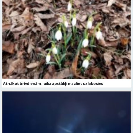
Atnākot brīvdienām, laika apstākļi mazliet uzlabosies