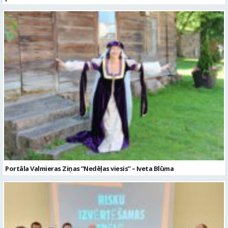
Portāla Valmieras Ziņas ’’Nedēļas viesis’’ – Iveta Blūma