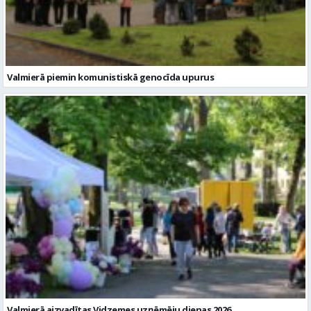
Valmierā piemin komunistiskā genocīda upurus
Valmierā aizvadītas Vidzemes uzņēmēju dienas 2026