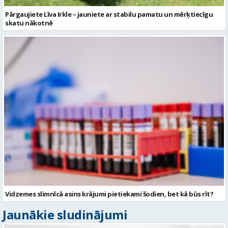
Pārgaujiete Līva Irkle – jauniete ar stabilu pamatu un mērķtiecīgu
skatu nākotnē
Vidzemes slimnīcā asins krājumi pietiekami šodien, bet kā būs rīt?
Jaunākie sludinājumi