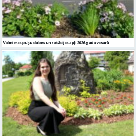
Valmieras puķu dobes un rotācijas apļi 2026.gada vasarā