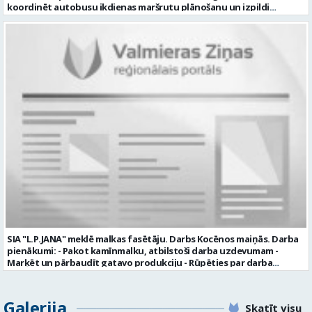
koordinēt autobusu ikdienas maršrutu plānošanu un izpildi
nodrošināt autobusu vadītāju dienas darba uzdevumu
sagatavošanu PRASĪBAS PRETENDENTIEM: vidējā vai vidējā
profesionālā izglītība augsta atbildības sajūta, precizitāte un labas
komunikācijas spējas labas iemaņas darbā ar datoru un
elektronisko kases aparātu UZŅĒMUMS PIEDĀVĀ: darbu stabilā
uzņēmumā darba laiku: maiņu grafiks (1. dežūra no plkst. 05.20 līdz
plkst. 16.20 un 2.dežūra no plkst. 12.50-21.00) darba samaksu sākot no
1100 līdz 1250 EUR (pirms nodokļu nomaksas) pilnas sociālās
garantijas veselības apdrošināšanas iespējas dinamisku un
profesionālu darba vidi apmācību pirms darba pienākumu
uzsākšanas CV ar norādi vakancei „dispečers Valmierā” iesniegt līdz
2026. gada 21. augustam (ieskaitot): sūtot elektroniski uz info@vtu-
valmiera.lv personīgi SIA „VTU Valmiera”, Reģ.nr. 40003004220,
„Brandeļi”, Brandeļi, Kocēnu pagasts, Valmieras novads, personāla
daļā darba dienās no plkst. 13:00 līdz 16:00. 2 nedēļu laikā pēc
konkursa termiņa beigām sazināsimies ar pretendentiem, kuri tiks
aicināti uz tikšanos klātienē. Informācijai: 29231565 * Iesniegtos
personas datus SIA “VTU VALMIERA” izmantos, lai konkursa kārtībā
noteiktu vakancei atbilstošāko kandidātu. Ja kandidāts vēlas, lai
SIA "L.P.JANA" meklē malkas fasētāju. Darbs Kocēnos maiņās. Darba
viņa personas dati tiktu saglabāti SIA “VTU VALMIERA” iekšējā datu
pienākumi: - Pakot kamīnmalku, atbilstoši darba uzdevumam -
bāzē ar mērķi tos apstrādāt citos SIA “VTU VALMIERA” personāla
Marķēt un pārbaudīt gatavo produkciju - Rūpēties par darba
atlases konkursos, tad pieteikumā vakancei lūdzam kandidātam
kvalitāti un kārtību darba vietā Prasības kandidātiem: - Laba fiziskā
norādīt savu piekrišanu personas datu saglabāšanai. Profesija:
izturība - Precizitāte un ātrums - Prasme un vēlme strādāt komandā
TRANSPORTA DISPEČERS Darba vietas adrese: LATVIJA, Stacijas iela 1,
Uzņēmums piedāvā: - Atalgojumu EUR 1200 bruto (atkarīgs no
Galerija
Valmiera, Valmieras nov. Darba laika veids: Summētais darba laiks
Skatīt visu
padarītā) - Vienmēr laikā izmaksātu algu - Profesionālus un