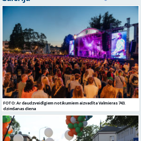
Darba veids: Darbinieka amats uz nenoteiktu laiku Slodze: Viena
atbalstošus kolēģus Lūgums CV sūtīt uz e- pastu:
vesela slodze Darbības joma: Pakalpojumi Pieteikto vietu skaits: 1
pasutijumi@lpjana.lv vai zvanīt pa tālruni: 28319289 Profesija:
Līgums: Darbinieka amats uz nenoteiktu laiku Aktuāla līdz: 2026-08-
SAIŅOŠANAS OPERATORS Algas izmaksas veids: Laika darba alga
21 Kontaktpersona: CV ar norādi vakancei lūdzu sūtīt uz e-pastu
Darba vietas adrese: LATVIJA, Gravas iela 2, Kocēni, Kocēnu pag.,
info@vtu-valmiera.lv vai iesniegt personīgi Izglītības līmenis:
Valmieras nov. Slodze: Viena vesela slodze Darbības joma: Ražošana
Vispārējā vidējā izglītība
Pieteikto vietu skaits: 2 Aktuāla līdz: 2027-09-07 Darba sākšanas
datums: 2026-08-17 Kontaktpersona: Davids Pavlovs
FOTO: Ar daudzveidīgiem notikumiem aizvadīta Valmieras 743.
dzimšanas diena