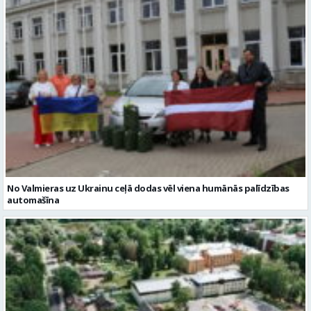
No Valmieras uz Ukrainu ceļā dodas vēl viena humānās palīdzības
automašīna