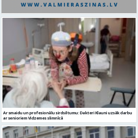
Ar smaidu un profesionālu sirdsiltumu: Dakteri Klauni uzsāk darbu
ar senioriem Vidzemes slimnīcā