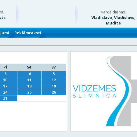
na,
Vārda dienas:
sts
Vladislava, Vladislavs,
Mudīte
ājumi
Reklāmraksti
Pi
Se
Sv
3
4
5
10
11
12
17
18
19
24
25
26
31