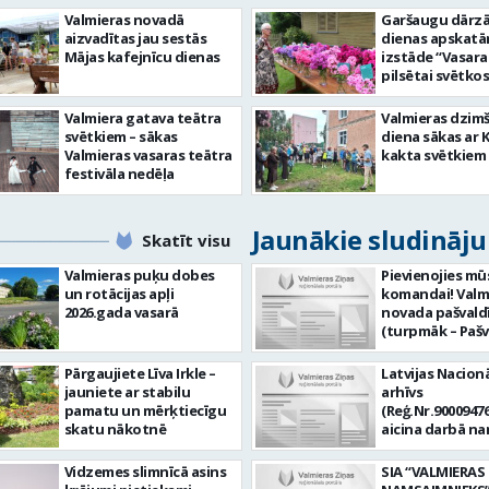
Valmieras novadā
Garšaugu dārzā 
aizvadītas jau sestās
dienas apskat
Mājas kafejnīcu dienas
izstāde “Vasara
pilsētai svētkos
Valmiera gatava teātra
Valmieras dzim
svētkiem – sākas
diena sākas ar 
Valmieras vasaras teātra
kakta svētkiem
festivāla nedēļa
Jaunākie sludināj
Skatīt visu
Valmieras puķu dobes
Pievienojies mū
un rotācijas apļi
komandai! Valm
2026.gada vasarā
novada pašvald
(turpmāk – Pašv
aicina darbā
Informācijas te
Pārgaujiete Līva Irkle –
Latvijas Nacionā
centra (ITC) inf
jauniete ar stabilu
arhīvs
tehnoloģiju
pamatu un mērķtiecīgu
(Reģ.Nr.90009476
administratoru/
skatu nākotnē
aicina darbā n
nenoteiktu laik
pārzini (uz nen
vieta: Rūjienas 
laiku) Valmieras
Vidzemes slimnīcā asins
SIA “VALMIERAS
Naukšēnu apvi
valsts arhīvā Mēs