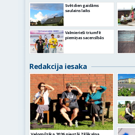
Svētdien gaidāms
saulains laiks
Valmierieši triumfē
piemiņas sacensībās
Redakcija iesaka
Velomūzika 2026 piestāj Zilākalna