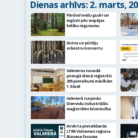
Dienas arhīvs: 2. marts, 2
Pārdod mežu gudri un
iegūsti pēc iespējas
lielāku ieguvumu
Aicina uz pūtēju
orķestru koncertu
Valmieras novadā
pirmajā dienā reģistrēti
295 pieteikumi mācībām
1. klasē
Valmierā turpinās
Dienvidu industriālās
maģistrāles būvniecība
Atvērta pieteikšanās
LTRK Vidzemes reģiona
Biznesa foruma