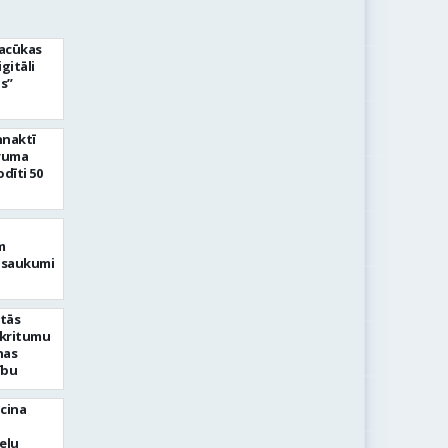
acūkas
igitāli
s”
nnaktī
truma
dīti 50
m
izsaukumi
ktās
tkritumu
nas
ību
icina
ceļu