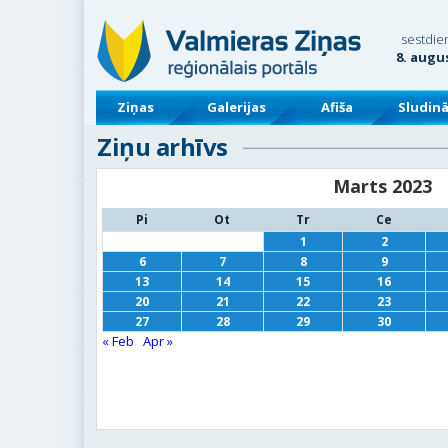
sestdie
8. augu
Ziņas
Galerijas
Afiša
Sludin
Ziņu arhīvs
Marts 2023
Pi
Ot
Tr
Ce
1
2
6
7
8
9
13
14
15
16
20
21
22
23
27
28
29
30
« Feb
Apr »