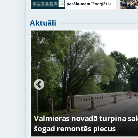
pasākumam “Enerģētika
2023. Risinājumi un
iespējas uzņēmumu
konkurētspējai”
Aktuāli
Valmierā
urpina sakārtot tiltus –
No pagai
ecus
centram 