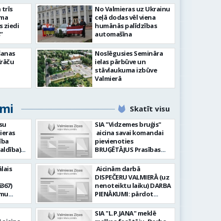
slimnīcā
trīs
No Valmieras uz Ukrainu
āma
ceļā dodas vēl viena
s ziedi
humānās palīdzības
”
automašīna
šanas
Noslēgusies Semināra
Krāču
ielas pārbūve un
stāvlaukuma izbūve
Valmierā
umi
Skatīt visu
su
SIA "Vidzemes bruģis"
ieras
aicina savai komandai
ība
pievienoties
aldība)
BRUĢĒTĀJUS Prasības
pretendentiem: Vēlme
hnoloģiju
strādāt - augsta
lais
Aicinām darbā
ormācijas
atbildības sajūta pret
DISPEČERU VALMIERĀ (uz
darbu, precizitāte;
367)
nenoteiktu laiku) DARBA
-i (uz
Pieredze bruģēšanā vai
amu
PIENĀKUMI: pārdot
u). Darba
ceļu būvniecībā. Darba
oteiktu
braukšanas
un
pienākumi: Bruģakmens
 zonālajā
dokumentus organizēt
SIA "L.P.JANA" meklē
enību
ieklāšana; Ceļu, ielas
un koordinēt autobusu