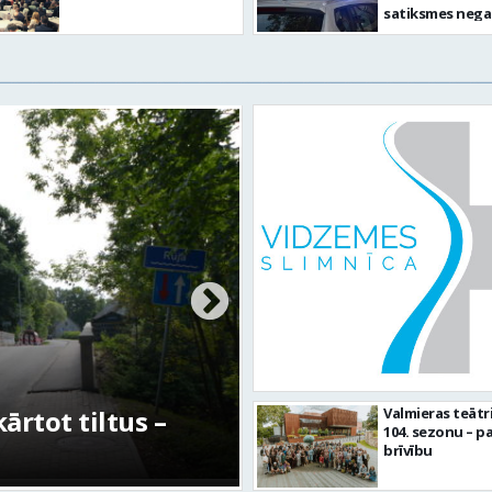
satiksmes neg
Valmierā
du teātra līdz laikmetīgās kultūras
Valmieras teātr
104. sezonu – pa
– kā attīstīsies “Kurtuve”
brīvību