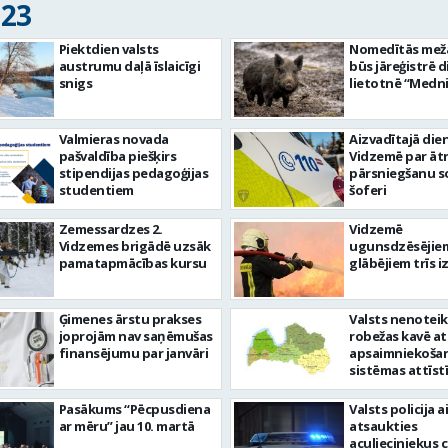
023
Piektdien valsts
Nomedītās mež
austrumu daļā īslaicīgi
būs jāreģistrē d
snigs
lietotnē “Medni
Valmieras novada
Aizvadītajā die
pašvaldība piešķirs
Vidzemē par ā
stipendijas pedagoģijas
pārsniegšanu so
studentiem
šoferi
Zemessardzes 2.
Vidzemē
Vidzemes brigādē uzsāk
ugunsdzēsējie
pamatapmācības kursu
glābējiem trīs 
Ģimenes ārstu prakses
Valsts nenotei
joprojām nav saņēmušas
robežas kavē a
finansējumu par janvāri
apsaimniekoša
sistēmas attīst
Pasākums “Pēcpusdiena
Valsts policija a
ar mēru” jau 10. martā
atsaukties
aculieciniekus 