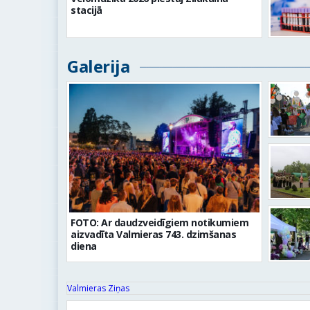
stacijā
Galerija
FOTO: Ar daudzveidīgiem notikumiem
aizvadīta Valmieras 743. dzimšanas
diena
Valmieras Ziņas