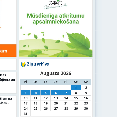
Ziņu arhīvs
Augusts 2026
abas
Rūjiena un
Pi
Ot
Tr
Ce
Pi
Se
Sv
1
2
3
4
5
6
7
8
9
10
11
12
13
14
15
16
ktiem uz
niem –
17
18
19
20
21
22
23
24
25
26
27
28
29
30
31