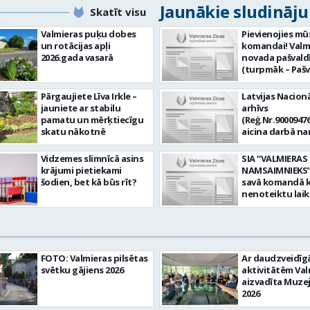
Jaunākie sludināj
Skatīt visu
Valmieras puķu dobes
Pievienojies mū
un rotācijas apļi
komandai! Valm
2026.gada vasarā
novada pašvald
(turpmāk – Pašv
aicina darbā
Informācijas te
Pārgaujiete Līva Irkle –
Latvijas Nacionā
centra (ITC) inf
jauniete ar stabilu
arhīvs
tehnoloģiju
pamatu un mērķtiecīgu
(Reģ.Nr.90009476
administratoru/
skatu nākotnē
aicina darbā n
nenoteiktu laik
pārzini (uz nen
vieta: Rūjienas 
laiku) Valmieras
Vidzemes slimnīcā asins
SIA “VALMIERAS
Naukšēnu apvi
valsts arhīvā Mēs
krājumi pietiekami
NAMSAIMNIEKS” 
teritorijās Ja Tev
Valmieras zonāl
šodien, bet kā būs rīt?
savā komandā k
vēlme: nodrošin
arhīvā uzkrājam
nenoteiktu lai
informācijas un
uzskaitām, sag
SPECIALIZĒTĀ
komunikācijas
darām pieejam
AUTOMOBIĻA V
tehnoloģijām (
popularizējam 
Galvenie amata
IKT) saistīto p
dokumentāro
pienākumi: vadī
pieteikumu pār
mantojumu. M
apkalpot specia
un operatīvu ri
FOTO: Valmieras pilsētas
Ar daudzveidī
pārraudzībā un
(arī kravas) aut
nodrošināt
svētku gājiens 2026
aktivitātēm Val
zonā ietilpst Va
uzturēt uzticē
datortehnikas l
aizvadīta Muze
Valkas, Smilten
automobili teh
atbalstu un ar 
2026
Limbažu novadi
kārtībā. veikt v
saistīto
savai komandai