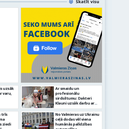
Skatīt visu
līdz laikmetīgās kultūras
is uzsāk
Ar smaidu un
FOTO: 
r varu,
profesionālu
tīsies “Kurtuve”
aizvadī
sirdsiltumu: Dakteri
Klauni uzsāk darbu ar
senioriem Vidzemes
slimnīcā
trīs
No Valmieras uz Ukrainu
āma
ceļā dodas vēl viena
s ziedi
humānās palīdzības