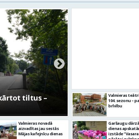
rtot tiltus –
No pagaidu teātra 
Valmieras teātr
104. sezonu – pa
centram – kā attīs
brīvību
Valmieras novadā
Garšaugu dārzā 
aizvadītas jau sestās
dienas apskat
Mājas kafejnīcu dienas
izstāde “Vasara