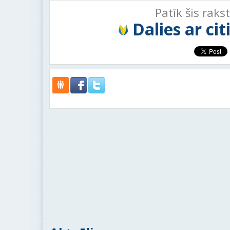
Patīk šis raks
Dalies ar ci