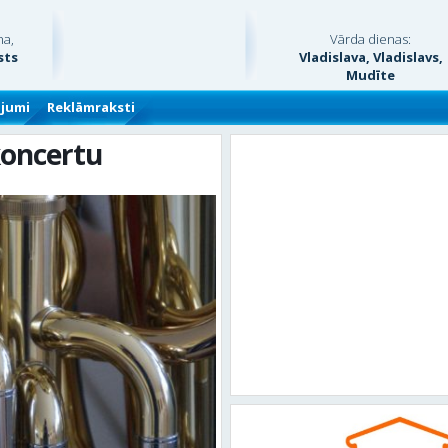
na,
Vārda dienas:
sts
Vladislava, Vladislavs,
Mudīte
ājumi
Reklāmraksti
koncertu