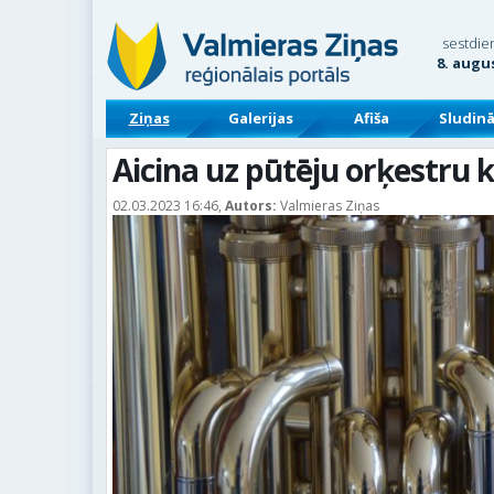
sestdie
8. augu
Ziņas
Galerijas
Afiša
Sludin
Aicina uz pūtēju orķestru 
02.03.2023 16:46,
Autors:
Valmieras Ziņas