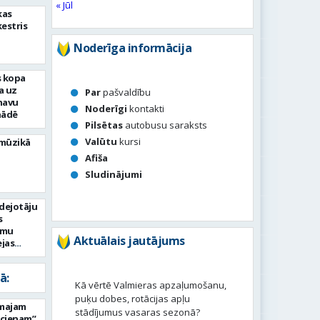
« Jūl
kas
ķestris
Noderīga informācija
s kopa
a uz
Par
pašvaldību
navu
Noderīgi
kontakti
nādē
Pilsētas
autobusu saraksts
Valūtu
kursi
 mūzikā
Afiša
Sludinājumi
 dejotāju
s
umu
Aktuālais jautājums
ejas
ā:
Kā vērtē Valmieras apzaļumošanu,
puķu dobes, rotācijas apļu
rmajam
stādījumus vasaras sezonā?
ucienam”