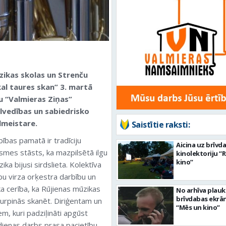
zikas skolas un Strenču
al taures skan” 3. martā
lu “Valmieras Ziņas”
lvedības un sabiedrisko
lmeistare.
Saistītie raksti:
ības pamatā ir tradīciju
Aicina uz brīvd
mes stāsts, ka mazpilsētā ilgu
kinolektoriju “
kino”
ka bijusi sirdslieta. Kolektīva
ību virza orķestra darbību un
ka cerība, ka Rūjienas mūzikas
No arhīva plau
brīvdabas ekrā
 turpinās skanēt. Diriģentam un
“Mēs un kino”
m, kuri padziļināti apgūst
kdienas darbs prasa pacietību,