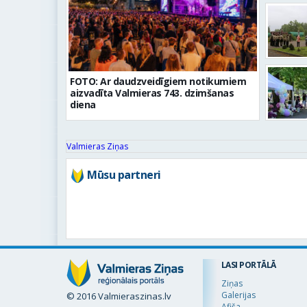
FOTO: Ar daudzveidīgiem notikumiem
aizvadīta Valmieras 743. dzimšanas
diena
Valmieras Ziņas
Mūsu partneri
LASI PORTĀLĀ
Ziņas
Galerijas
© 2016 Valmieraszinas.lv
Afiša