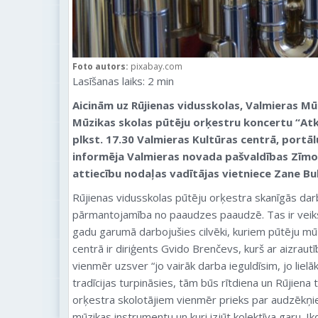
Foto autors:
pixabay.com
Lasīšanas laiks:
2
min
Aicinām uz Rūjienas vidusskolas, Valmieras Mū
Mūzikas skolas pūtēju orķestru koncertu “Atk
plkst. 17.30 Valmieras Kultūras centrā
, portā
informēja Valmieras novada pašvaldības Zīmo
attiecību nodaļas vadītājas vietniece Zane Bu
Rūjienas vidusskolas pūtēju orķestra skanīgās darb
pārmantojamība no paaudzes paaudzē. Tas ir veiks
gadu garumā darbojušies cilvēki, kuriem pūtēju mūzi
centrā ir diriģents Gvido Brenčevs, kurš ar aizraut
vienmēr uzsver “jo vairāk darba ieguldīsim, jo lielā
tradīcijas turpināsies, tām būs rītdiena un Rūjiena
orķestra skolotājiem vienmēr prieks par audzēkņie
mūzikas instrumentu un kuri izjūt kolektīva garu. I