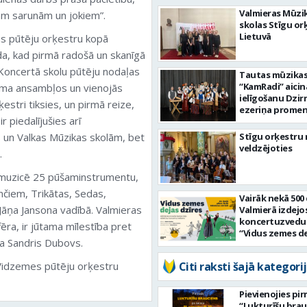
Valmieras Mūzi
gām sarunām un jokiem”.
skolas Stīgu or
Lietuvā
as pūtēju orķestru kopā
da, kad pirmā radošā un skanīgā
. Koncertā skolu pūtēju nodaļas
Tautas mūzika
“KamRadi” aicin
uma ansambļos un vienojās
ielīgošanu Dzir
ķestri tiksies, un pirmā reize,
ezeriņa prome
r piedalījušies arī
un Valkas Mūzikas skolām, bet
Stīgu orķestru
veldzējoties
.
ā muzicē 25 pūšaminstrumentu,
čiem, Trikātas, Sedas,
Vairāk nekā 500
 Jāņa Jansona vadībā. Valmieras
Valmierā izdejo
koncertuzved
ēra, ir jūtama mīlestība pret
“Vidus zemes d
da Sandris Dubovs.
dzīres”
 Vidzemes pūtēju orķestru
Citi raksti šajā kategorij
Pievienojies pi
“Lukturīšu bra