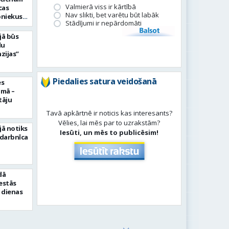
Valmierā viss ir kārtībā
cas
Nav slikti, bet varētu būt labāk
bniekus
Stādījumi ir nepārdomāti
Balsot
jā būs
du
zijas”
Piedalies satura veidošanā
es
umā –
tāju
Tavā apkārtnē ir noticis kas interesants?
Vēlies, lai mēs par to uzrakstām?
jā notiks
Iesūti, un mēs to publicēsim!
 darbnīca
dā
sestās
 dienas