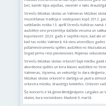
bet, kamēr lūpa atpūšas, vienmēr ir laiks draudzī
Strenču Mūzikas skolas un Valmieras Mūzikas skol
muzicēšanas tradīcija ir veidojusies kopš 2012. ga
satikšanās notika 13. aprīlī Strenču Kultūras namā
audzēkņi sevi prezentēja dažāda vecuma un salik
koporķestrī. 2023. gads ir septītā reize, kad abi or
kad tas notiks Valmierā. Kā viesi atsevišķos gados i
pūšaminstrumentu spēles audzēkņi no Mazsalacas 
šogad pirmo reizi pievienosies Rūjienas vidusskola
Strenču Mūzikas skolas orķestrī šajā mācību gad
akordeona spēles un kora klases audzēkņi no Stren
Valmieras, Vijciema, un veiksmīgi to dara diriģenta
Mūzikas skolas orķestrī ir darbīga un jautra atmosf
orķestra mūziku, draudzīgs kolektīvs. Orķestri va
Šis koncerts ir kā ģenerālmēģinājums Latgales un
skatei, kura norisināsies Madonā 9. martā.