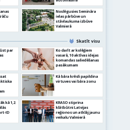
”
automašīna
šanas
Noslēgusies Semināra
Krāču
ielas pārbūve un
stāvlaukuma izbūve
Valmierā
Skatīt visu
ļūst par
Ko darīt ar kolēģiem
as
vasarā, 10 aktīvas idejas
komandas saliedēšanas
pasākumam
ssat
Kā bāra krēsli papildina
aktiska
virtuves vai bāra zonu
kam
rāk kā 1,2
KRASO stiprina
ālās
klātbūtni Latvijas
rt-ID
reģionos un atklāj jaunu
veikalu Valmierā