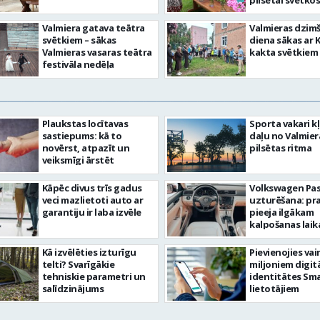
pilsētai svētkos
Valmiera gatava teātra
Valmieras dzim
svētkiem – sākas
diena sākas ar 
Valmieras vasaras teātra
kakta svētkiem
festivāla nedēļa
Plaukstas locītavas
Sporta vakari k
sastiepums: kā to
daļu no Valmier
novērst, atpazīt un
pilsētas ritma
veiksmīgi ārstēt
Kāpēc divus trīs gadus
Volkswagen Pa
veci mazlietoti auto ar
uzturēšana: pr
garantiju ir laba izvēle
pieeja ilgākam
kalpošanas lai
Kā izvēlēties izturīgu
Pievienojies vai
telti? Svarīgākie
miljoniem digit
tehniskie parametri un
identitātes Sma
salīdzinājums
lietotājiem