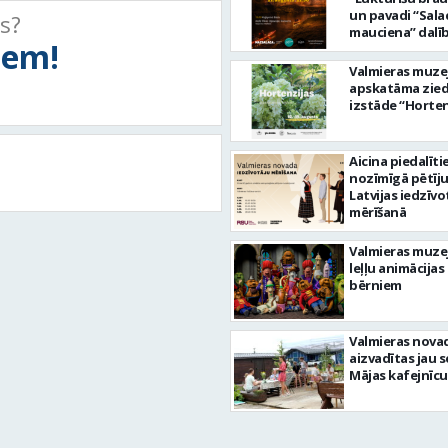
un pavadi “Sala
ts?
mauciena” dalī
tiem!
ceļā uz jūru!
Valmieras muze
apskatāma zie
izstāde “Horten
Aicina piedalīti
nozīmīgā pētīj
Latvijas iedzīvo
mērīšanā
Valmieras muze
leļļu animācijas
bērniem
Valmieras nova
aizvadītas jau 
Mājas kafejnīcu