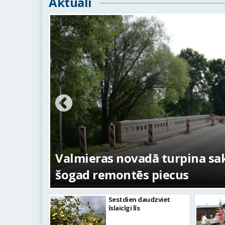
Aktuāli
ežojumi
s
Valmieras novadā turpina sakā
šogad remontēs piecus
Sestdien daudzviet
īslaicīgi līs