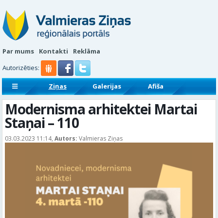
Par mums
Kontakti
Reklāma
Autorizēties:
Ziņas
Galerijas
Afiša
Sludinājumi
Reklāmraksti
Modernisma arhitektei Martai
Staņai – 110
03.03.2023 11:14,
Autors:
Valmieras Ziņas