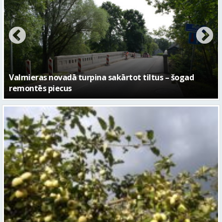
No pagaidu teātra līdz laikmetīgās kultūras centram
– kā attīstīsies “Kurtuve”
Sestdien daudzviet īslaicīgi līs