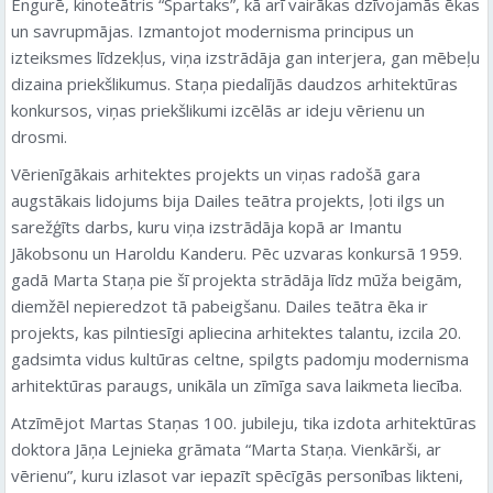
Engurē, kinoteātris “Spartaks”, kā arī vairākas dzīvojamās ēkas
un savrupmājas. Izmantojot modernisma principus un
izteiksmes līdzekļus, viņa izstrādāja gan interjera, gan mēbeļu
dizaina priekšlikumus. Staņa piedalījās daudzos arhitektūras
konkursos, viņas priekšlikumi izcēlās ar ideju vērienu un
drosmi.
Vērienīgākais arhitektes projekts un viņas radošā gara
augstākais lidojums bija Dailes teātra projekts, ļoti ilgs un
sarežģīts darbs, kuru viņa izstrādāja kopā ar Imantu
Jākobsonu un Haroldu Kanderu. Pēc uzvaras konkursā 1959.
gadā Marta Staņa pie šī projekta strādāja līdz mūža beigām,
diemžēl nepieredzot tā pabeigšanu. Dailes teātra ēka ir
projekts, kas pilntiesīgi apliecina arhitektes talantu, izcila 20.
gadsimta vidus kultūras celtne, spilgts padomju modernisma
arhitektūras paraugs, unikāla un zīmīga sava laikmeta liecība.
Atzīmējot Martas Staņas 100. jubileju, tika izdota arhitektūras
doktora Jāņa Lejnieka grāmata “Marta Staņa. Vienkārši, ar
vērienu”, kuru izlasot var iepazīt spēcīgās personības likteni,