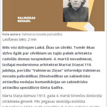
Foto autors:
Valmieras novada pašvaldība
Lasīšanas laiks:
2
min
Mēs visi dzīvojam Laikā. Ēkas un cilvēki. Tomēr ēkas
dzīvo ilgāk par cilvēkiem un tajās paliek arhitekta
radošās domas nospiedumi. 4. martā novadniecei,
izcilajai modernisma arhitektei Martai Staņai 110.
jubileja, portālu “Valmieras Ziņas” informēja Valmieras
novada pašvaldības Zīmolvedības un sabiedrisko
attiecību nodaļas komunikācijas un sabiedrisko
attiecību speciāliste Ginta Gailīte.
Marta Staņa dzimusi 1913. gada 4. martā Strenčos dzelzceļa
strādnieka ģimenē. Pēc Jelgavas skolotāju institūta
pabeigšanas 1932. gadā apmeklēja R. Sutas mākslas studiju