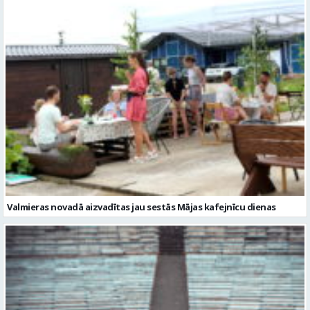
Valmieras novadā aizvadītas jau sestās Mājas kafejnīcu dienas