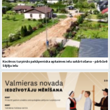
Kocēnos turpinās pakāpeniska apkaimes ielu sakārtošana – pārbūvē
Sējēju ielu