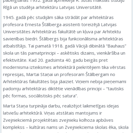
Rīgā un studēja arhitektūru Latvijas Universitātē.
1945. gadā pēc studijām sāka strādāt par arhitektūras
profesora Ernesta Štālberga asistenti toreizējā Latvijas
Universitātes Arhitektūras fakultātē un kļuva par Arhitektu
savienības biedri. Štālbergs bija funkcionālisma arhitektūras
atbalstītājs. Tai pamatā 1918. gadā Vācijā dibinātā “Bauhaus”
skola un tās pamatprincipi – askētisks dizains, vienkāršība un
efektivitāte. Kad 20. gadsimta 40. gadu beigās pret
modernisma izteiksmes arhitektūrā piekritējiem tika vērstas
represijas, Martai Staņai un profesoram Štālbergam no
Arhitektūras fakultātes bija jāaiziet. Viņiem nebija pieņemami
padomju arhitektūras diktētie vienādības principi – “tautisks
pēc formas, sociālistisks pēc satura”.
Marta Staņa turpināja darbu, realizējot laikmetīgas idejas
latviešu arhitektūrā. Viņas atstātais mantojums ir
Zvejniekciemā projektētais zvejnieku kolhoza apbūves
komplekss – kultūras nams un Zvejniekciema skolas ēka, skola