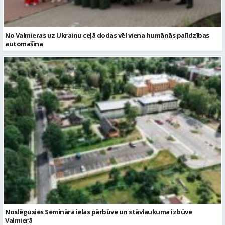
Noslēgusies Semināra ielas pārbūve un stāvlaukuma izbūve
Valmierā
Reklāmraksti
Skatīt visu