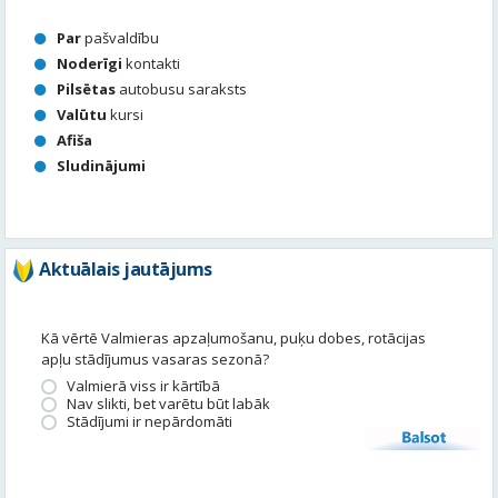
Afiša
Sludinājumi
Aktuālais jautājums
Kā vērtē Valmieras apzaļumošanu, puķu dobes, rotācijas
apļu stādījumus vasaras sezonā?
Valmierā viss ir kārtībā
Nav slikti, bet varētu būt labāk
Stādījumi ir nepārdomāti
Balsot
Piedalies satura veidošanā