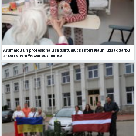
Ar smaidu un profesionālu sirdsiltumu: Dakteri Klauni uzsāk darbu
ar senioriem Vidzemes slimnīcā
No Valmieras uz Ukrainu ceļā dodas vēl viena humānās palīdzības
automašīna