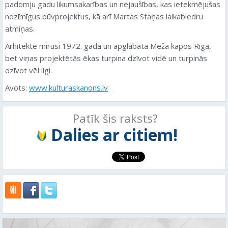
padomju gadu likumsakarības un nejaušības, kas ietekmējušas
nozīmīgus būvprojektus, kā arī Martas Staņas laikabiedru
atmiņas.
Arhitekte mirusi 1972. gadā un apglabāta Meža kapos Rīgā,
bet viņas projektētās ēkas turpina dzīvot vidē un turpinās
dzīvot vēl ilgi.
Avots:
www.kulturaskanons.lv
Patīk šis raksts?
Dalies ar citiem!