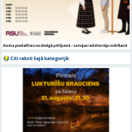
Aicina piedalīties nozīmīgā pētījumā – Latvijas iedzīvotāju mērīšanā
Citi raksti šajā kategorijā:
Pievienojies pirmajam “Lukturīšu braucienam” un pavadi “Salacas
mauciena” dalībniekus ceļā uz jūru!