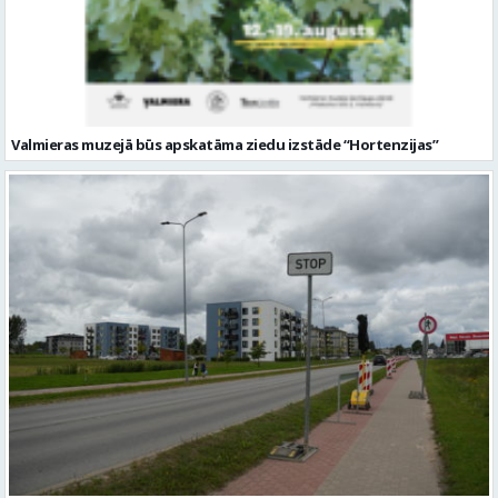
Valmieras muzejā būs apskatāma ziedu izstāde “Hortenzijas”
No 10. augusta sāksies satiksmes ierobežojumi Matīšu šosejā
Valmierā. Uzsāks pārbūves darbus