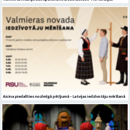
Aicina piedalīties nozīmīgā pētījumā – Latvijas iedzīvotāju mērīšanā