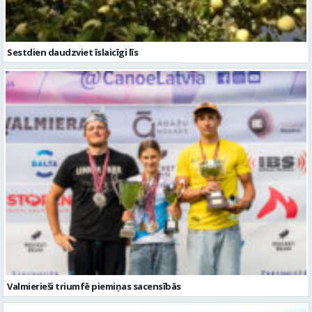
Valmierieši triumfē piemiņas sacensībās