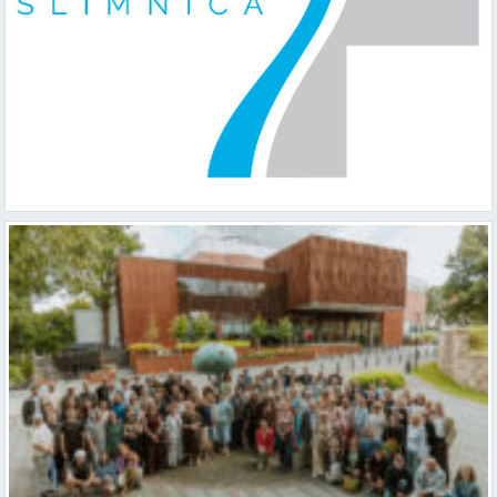
Valmieras teātris uzsāk 104. sezonu – par varu, brīvību