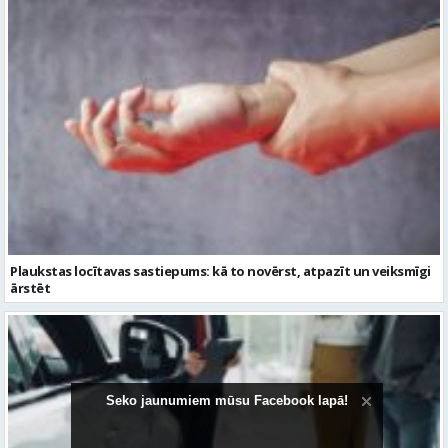
Plaukstas locītavas sastiepums: kā to novērst, atpazīt un veiksmīgi
ārstēt
Seko jaunumiem mūsu Facebook lapā!