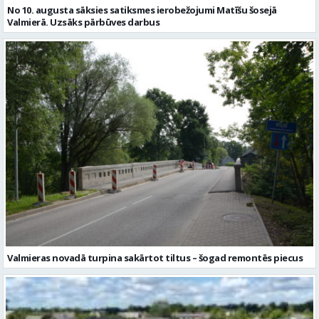
Valmieras novadā turpina sakārtot tiltus – šogad remontēs piecus