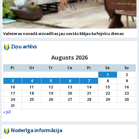
Ziņu arhīvs
Augusts 2026
Pi
Ot
Tr
Ce
Pi
Se
Sv
1
2
3
4
5
6
7
8
9
10
11
12
13
14
15
16
17
18
19
20
21
22
23
24
25
26
27
28
29
30
31
« Jūl
Noderīga informācija
Par
pašvaldību
Noderīgi
kontakti
Pilsētas
autobusu saraksts
Valūtu
kursi