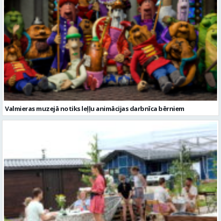
Valmieras muzejā notiks leļļu animācijas darbnīca bērniem
Valmieras novadā aizvadītas jau sestās Mājas kafejnīcu dienas