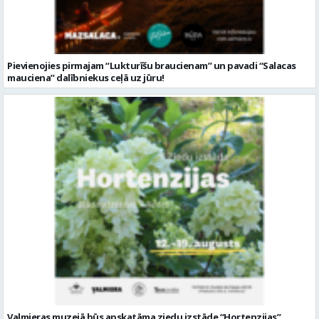
Valmieras muzejā būs apskatāma ziedu izstāde “Hortenzijas”