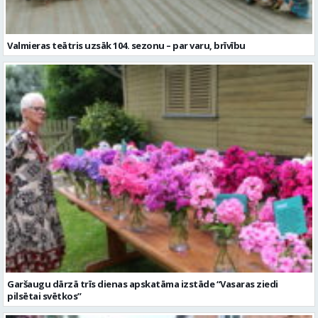
Garšaugu dārzā trīs dienas apskatāma izstāde “Vasaras ziedi
pilsētai svētkos”