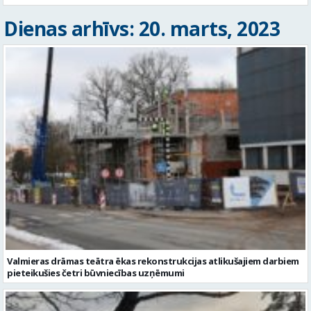
Dienas arhīvs: 20. marts, 2023
Valmieras drāmas teātra ēkas rekonstrukcijas atlikušajiem darbiem
pieteikušies četri būvniecības uzņēmumi