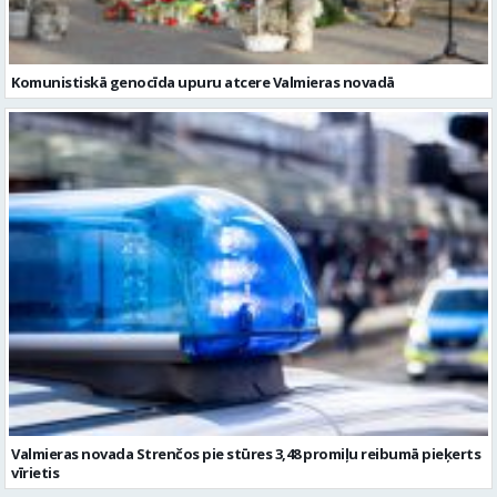
Komunistiskā genocīda upuru atcere Valmieras novadā
Valmieras novada Strenčos pie stūres 3,48 promiļu reibumā pieķerts
vīrietis