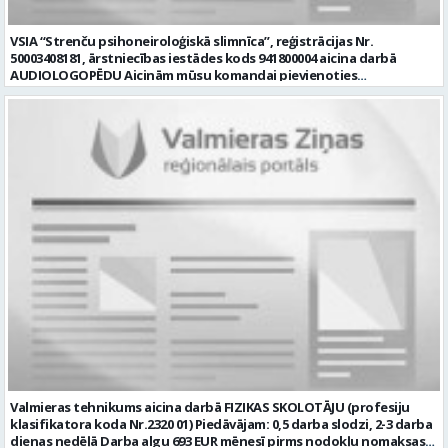
• veselības apdrošināšanas polisi pēc sešiem nostrādātiem
mēnešiem. Pretendenti aicināti pieteikties līdz 2026. gada 18.
VSIA “Strenču psihoneiroloģiskā slimnīca”, reģistrācijas Nr.
augustam, nosūtot dzīvesgājuma aprakstu (CV) uz e-pasta adresi
50003408181, ārstniecības iestādes kods 941800004 aicina darbā
vakances@strencupns.lv ar norādi “Apkopēja vakance”. Jautājumu
AUDIOLOGOPĒDU Aicinām mūsu komandai pievienoties
gadījumā lūdzam sazināties ar VSIA “Strenču psihoneiroloģiskā
audiologopēdu darbam ambulatorajā daļā. Piedāvājam profesionāli
slimnīca” personāla vadītāju Svetlanu Karaņikovu, tālr. 25480530. 1)
daudzveidīgu un jēgpilnu darbu ārstniecībā un rehabilitācijā, kā arī
Pieteikuma dokumentos norādītie personas dati tiks apstrādāti, lai
iespēju vienoties par pilnu vai nepilnu darba slodzi. Darba līgums
nodrošinātu šīs atlases konkursa norisi. 2) Personas datu apstrādes
tiek slēgts uz nenoteiktu laiku. Darba vieta – Strenči. Darba laiks –
pārzinis ir VSIA “Strenču psihoneiroloģiskā slimnīca”,
pēc vienošanās: normālais vai nepilnais darba laiks. Darba
kontaktinformācija: Valkas ielā 11, Strenčos, Valmieras novadā, LV
pienākumi: • veikt bērnu runas, valodas un komunikācijas funkciju
-4730, e-pasts: info@strencupns.lv. Papildu informāciju par
audiologopēdisko izpēti un novērtēšanu, identificējot iespējamos
personas datu apstrādi jūs varat iegūt interneta mājas
traucējumus; • izstrādāt, īstenot un regulāri aktualizēt individuālus
lapā: https://strencupns.lv/ Profesija: APKOPĒJS Algas izmaksas
terapijas plānus, ņemot vērā katra bērna vajadzības, spējas un
veids: Laika darba alga Darba vietas adrese: LATVIJA, Valkas iela 11,
sasniedzamos terapijas mērķus; • vadīt individuālas un, ja
Strenči, Valmieras nov. Slodze: Viena vesela slodze Darbības joma:
nepieciešams, grupu audiologopēdijas nodarbības, izmantojot
Veselības aprūpe / Sociālā aprūpe Pieteikto vietu skaits: 1 Aktuāla
pierādījumos balstītas metodes un atbilstošus materiālus; •
līdz: 2026-08-18 Kontaktpersona: CV sūtīt uz e- pastu:
regulāri novērtēt un dokumentēt bērna progresu, atbilstoši tam
vakances@strencupns.lv
pielāgojot terapijas plānu; • sadarboties ar bērna vecākiem vai
citiem likumiskajiem pārstāvjiem, sniedzot konsultācijas un
ieteikumus valodas un komunikācijas prasmju veicināšanai ikdienā; •
piedalīties multiprofesionālās komandas darbā un integrēt
audiologopēdijas mērķus kopējā pacienta ārstēšanas un
rehabilitācijas plānā; • sadarboties ar citiem ārstniecības procesā
Valmieras tehnikums aicina darbā FIZIKAS SKOLOTĀJU (profesiju
iesaistītajiem speciālistiem un savas profesionālās kompetences
klasifikatora koda Nr.2320 01) Piedāvājam: 0,5 darba slodzi, 2-3 darba
ietvaros veikt izglītojošu darbu; • dokumentēt profesionālo
dienas nedēļā Darba algu 693 EUR mēnesī pirms nodokļu nomaksas