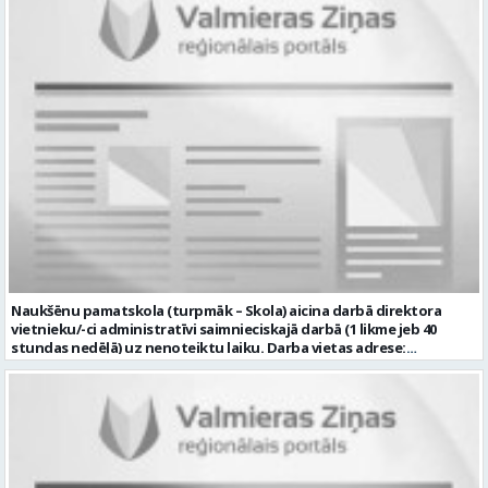
uzvedības un higiēnas iemaņas; rūpēties par bērnu dienas režīma
ievērošanu; nodrošināt telpu, inventāra tīrību un kārtību; un ja Tev
ir: vismaz vispārējā vidējā izglītība (vēlams praktiskā pieredze darbā
ar bērniem); valsts valodas prasmes atbilstoši Valsts valodas likuma
prasībām; kompetences: prasme plānot, organizēt un kvalitatīvi
veikt savu darbu, disciplinētība; pozitīva, radoša un atbildīga
attieksme pret darbu; psiholoģiskā noturība un augsta saskarsmes
kultūra; pozitīva un atbildīga attieksme pret darbu; mēs
piedāvājam: pamatalgu pārbaudes laikā 780,00 EUR pirms nodokļu
nomaksas, pēc pārbaudes laika 850 EUR pirms nodokļu nomaksas;
iespēju saņemt atvaļinājuma pabalstu par labu darba sniegumu;
darba devēja līdzfinansētu veselības apdrošināšanu pēc pārbaudes
laika beigām, kā arī citas sociālās garantijas atbilstoši darba
rezultātiem un normatīvajos aktos noteiktajam; drošu, estētisku
un sakārtotu darba vidi. Pieteikuma vēstuli, profesionālās darbības
aprakstu (CV), lūdzam iesniegt elektroniski, nosūtot uz e-pastu:
rubenes.pamatskola@valmiera.edu.lv ar norādi “Skolotāja palīga
Naukšēnu pamatskola (turpmāk – Skola) aicina darbā direktora
vakance” līdz 2026. gada 16.augustam plkst. 12.00. Tālrunis papildu
vietnieku/-ci administratīvi saimnieciskajā darbā (1 likme jeb 40
informācijai: 29487602 Profesija: SKOLOTĀJA PALĪGS Darba vietas
stundas nedēļā) uz nenoteiktu laiku. Darba vietas adrese:
adrese: LATVIJA, Rūķu iela 3, Rubene, Kocēnu pag., Valmieras nov.
“Naukšēnu skola”, Naukšēni, Naukšēnu pagasts, Valmieras novads.
Darbības joma: Izglītība / Zinātne Pieteikto vietu skaits: 1 Aktuāla
Ja Tev ir vēlme: • vadīt Skolas saimniecisko darbu; • plānot, vadīt un
līdz: 2026-08-16 Kontaktpersona:
kontrolēt tehnisko darbinieku darbu, nodrošinot saimniecisko
rubenes.pamatskola@valmiera.edu.lv 29487602 Izglītības līmenis:
darbu izpildi; • piedalīties Skolas budžeta plānošanā, izpildes
Vispārējā vidējā izglītība
kontrolē un iepirkuma procedūras izstrādē un organizēšanā,
nodrošināt Skolas racionālu resursu izmantošanu; • iegādāties
nepieciešamo inventāru, instrumentus un citas materiālās vērtības,