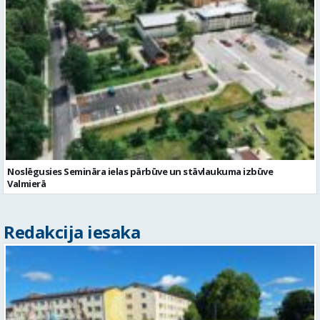
Noslēgusies Semināra ielas pārbūve un stāvlaukuma izbūve
Valmierā
Redakcija iesaka