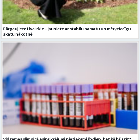
Pārgaujiete Līva Irkle – jauniete ar stabilu pamatu un mērķtiecīgu
skatu nākotnē
Vidzemes slimnīcā asins krājumi pietiekami šodien, bet kā būs rīt?