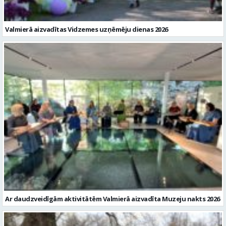
Valmierā aizvadītas Vidzemes uzņēmēju dienas 2026
Ar daudzveidīgām aktivitātēm Valmierā aizvadīta Muzeju nakts 2026