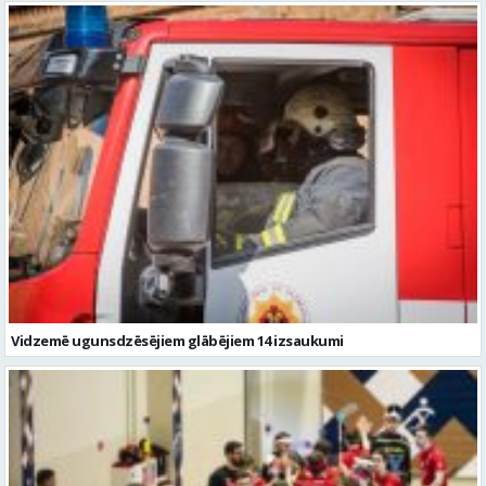
Vidzemē ugunsdzēsējiem glābējiem 14 izsaukumi