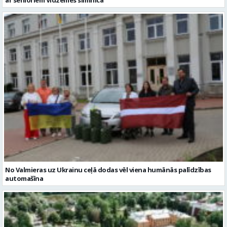
No Valmieras uz Ukrainu ceļā dodas vēl viena humānās palīdzības
automašīna