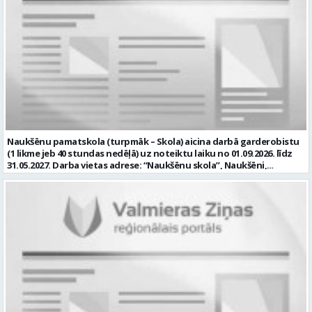
nepieciešamības gadījumos sastādīt tehnisko specifikāciju un veikt
tirgus izpēti; • sekot darba aizsardzības un ugunsdrošības
noteikumu ievērošanai Skolā; • nodrošināt Skolas inženiertīklu
(elektrotīkla, signalizācijas, ūdensvada un kanalizācijas, apkures
sistēmas) savlaicīgu tehnisko apkopi un profilaktisko apkalpošanu,
uzturēšanu kārtībā un piedalīties šajā darbā; • piedalīties Skolas
attīstības plānošanā; • iesaistīties Skolas attīstības mērķu un
uzdevumu īstenošanā, kā arī Skolas īstenotajos projektos; • veikt
Skolas materiālo vērtību uzskaiti, kontroli, piedalīties
inventarizācijas komisijas darbā; un Tev ir: • vēlama augstākā
izglītība; • vēlama izglītības iestādes saimniecisko darbu
pārzināšana un izmaksu sastādīšanas prasme remontdarbiem; •
Naukšēnu pamatskola (turpmāk – Skola) aicina darbā garderobistu
valsts valodas prasmes atbilstoši Valsts valodas likuma prasībām; • B
(1 likme jeb 40 stundas nedēļā) uz noteiktu laiku no 01.09.2026. līdz
kategorijas vadītāja apliecība; • kompetences: prasme plānot un
31.05.2027. Darba vietas adrese: “Naukšēnu skola”, Naukšēni,
organizēt un kvalitatīvi veikt savu darbu; atbildības sajūta,
Naukšēnu pagasts, Valmieras novads. Ja Tev ir vēlme: • izglītojamo
disciplinētība, precizitāte; komunikācijas un sadarbības prasmes;
un Skolas viesu virsdrēbju, apavu, personīgo mantu (izglītojamo
psiholoģiskā noturība; prasme strādāt individuāli un komandā; •
mobilo tālruņu pieņemšana drošā uzglabāšanā pirms mācību
labas prasmes darbam ar datoru un citu biroja tehniku; mēs
stundām un to izsniegšana pēc stundu beigām) pieņemšana,
piedāvājam: • pamatalgu pārbaudes laikā 1052 EUR pirms nodokļu
uzglabāšana un izsniegšana; • kārtības un tīrības uzturēšana
nomaksas, pēc pārbaudes laika 1105 EUR pirms nodokļu nomaksas; •
garderobes telpās; • bērnu un apmeklētāju laipna un apzinīga
iespēju saņemt atvaļinājuma pabalstu; • darba devēja līdzfinansētu
apkalpošana. un Tev ir: • vēlama pamata vai vidējā izglītība; • valsts
veselības apdrošināšanu pēc pārbaudes laika beigām, kā arī citas
valodas prasmes atbilstoši Valsts valodas likuma prasībām; •
sociālās garantijas/labumus atbilstoši darba rezultātam un
kompetences: prasme plānot un organizēt un kvalitatīvi veikt savu
normatīvajos aktos noteiktajam; • drošu, estētisku un sakārtotu
darbu; atbildības sajūta, disciplinētība, precizitāte; komunikācijas
darba vidi. Profesionālās darbības aprakstu (CV) gaidīsim līdz
un sadarbības prasmes; • prasme strādāt individuāli un komandā;
2026.gada 31.augustam iesniedzot personīgi skolā (adrese:
mēs piedāvājam: • pamatalgu 780 EUR pirms nodokļu nomaksas; •