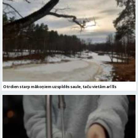
Otrdien starp mākoņiem uzspīdēs saule, taču vietām arī līs