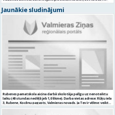
Jaunākie sludinājumi
Rubenes pamatskola aicina darbā skolotāja palīgu uz nenoteiktu
laiku (40 stundas nedēļā jeb 1,0 likme). Darba vietas adrese: Rūķu iela
3, Rubene, Kocēnu pagasts, Valmieras novads. Ja Tev ir vēlme: veikt
bērnu aprūpi ikdienā; sadarboties ar grupas skolotājām, sniegt
atbalstu bērniem mācību jomu apguvē; veidot bērnos kulturālas