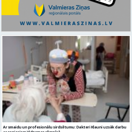
Ar smaidu un profesionālu sirdsiltumu: Dakteri Klauni uzsāk darbu
ar senioriem Vidzemes slimnīcā