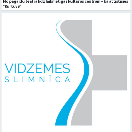
No pagaidu teātra līdz laikmetīgās kultūras centram – kā attīstīsies
“Kurtuve”