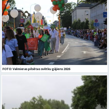
nenoteiktu laiku Slodze: Nepilna slodze Darbības joma: Izglītība /
pakalpojumu sektorā, īpaši stacionāros”. Plašāka informācija:
Zinātne Pieteikto vietu skaits: 1 Līgums: Darbinieka amats uz
https://talakizglitiba.lv/kompensacijas. Pretendenti aicināti
nenoteiktu laiku Aktuāla līdz: 2026-08-17 Kontaktpersona: CV sūtīt
pieteikties līdz 2026. gada 23. augustam, nosūtot motivācijas vēstuli
uz e-pastu: personals@valmierastehnikums.lv Izglītības līmenis:
un dzīvesgājuma aprakstu (CV) uz e-pasta adresi
Augstākā izglītība (bakalaura grāds)
vakances@strencupns.lv ar norādi “Audiologopēda vakance”. 1)
Pieteikuma dokumentos norādītie personas dati tiks apstrādāti, lai
nodrošinātu šīs atlases konkursa norisi. 2) Personas datu apstrādes
pārzinis ir VSIA “Strenču psihoneiroloģiskā slimnīca”,
kontaktinformācija: Valkas ielā 11, Strenčos, Valmieras novadā, LV
-4730, e-pasts: info@strencupns.lv. Papildu informāciju par
personas datu apstrādi jūs varat iegūt interneta mājas
lapā: https://strencupns.lv/ Profesija: AUDIOLOGOPĒDS Darba
vietas adrese: LATVIJA, Valkas iela 11, Strenči, Valmieras nov. Slodze:
Viena vesela slodze Darbības joma: Veselības aprūpe / Sociālā
aprūpe Pieteikto vietu skaits: 1 Aktuāla līdz: 2026-08-23
Kontaktpersona: CV sūtīt uz e- pastu: vakances@strencupns.lv
FOTO: Valmieras pilsētas svētku gājiens 2026