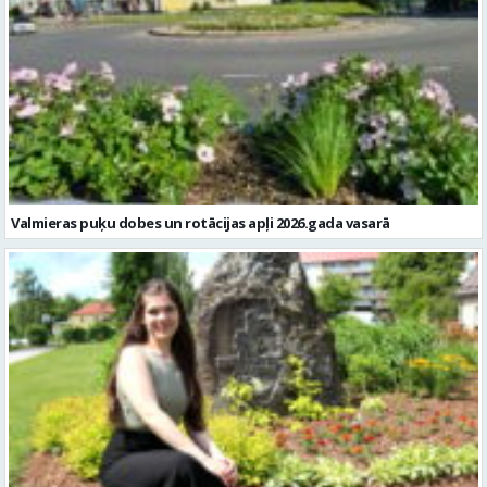
Valmieras puķu dobes un rotācijas apļi 2026.gada vasarā