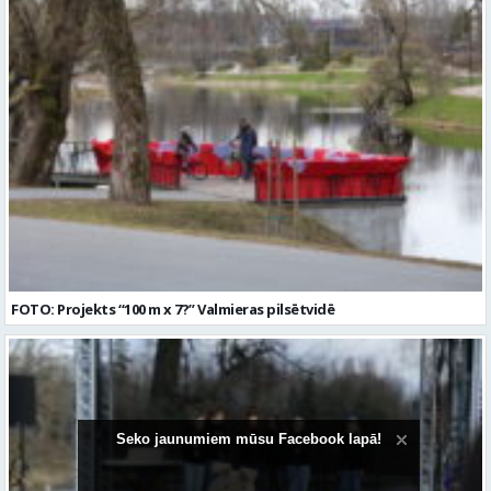
FOTO: Projekts “100 m x 7?” Valmieras pilsētvidē
Seko jaunumiem mūsu Facebook lapā!