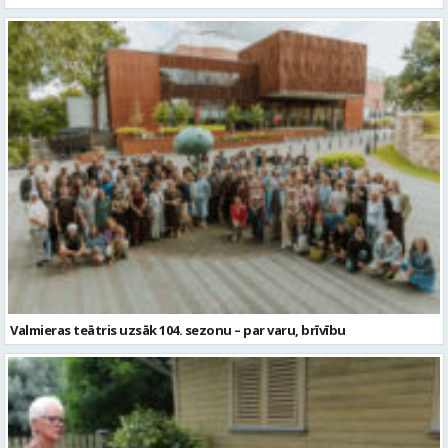
Valmieras teātris uzsāk 104. sezonu – par varu, brīvību