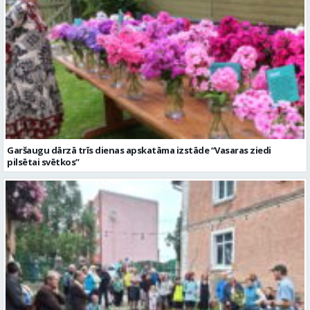
Garšaugu dārzā trīs dienas apskatāma izstāde “Vasaras ziedi
pilsētai svētkos”