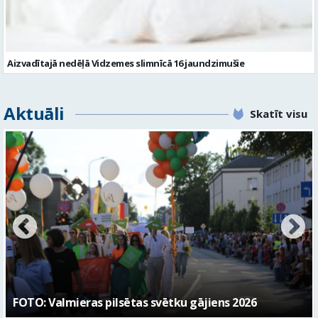
Aizvadītajā nedēļā Vidzemes slimnīcā 16 jaundzimušie
Aktuāli
Skatīt visu
Valmieras svētku nedēļā Kazu krācēs atklāj skulptūru
“Kaza”