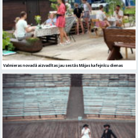
Valmieras novadā aizvadītas jau sestās Mājas kafejnīcu dienas