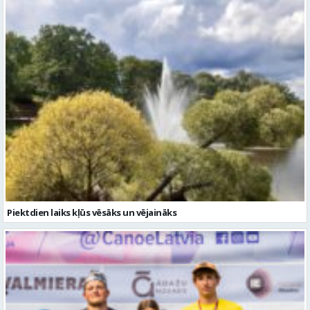
Piektdien laiks kļūs vēsāks un vējaināks