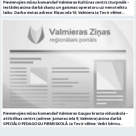
Pievienojies mūsu komandai! Valmieras Kultūras centrs (turpmāk –
VALMIERA” personāla atlases konkursos, tad pieteikumā vakancei
Iestāde) aicina darbā skaņu un gaismas operatoru uz nenoteiktu
lūdzam kandidātam norādīt savu piekrišanu personas datu
laiku. Darba vietas adrese: Rīgas iela 10, Valmiera Ja Tev ir vēlme:
saglabāšanai. Profesija: AUTOMOBIĻA VADĪTĀJS Darba vietas adrese:
nodrošināt skaņas un gaismas iekārtu un to vadības sistēmas
LATVIJA, Brandeļi, Brandeļi, Kocēnu pag., Valmieras nov. Darba laika
darbību un attīstību Iestādē; veikt skaņotāja un gaismošanas
veids: Maiņu darbs Darbības joma: Pakalpojumi Pieteikto vietu
operatora pienākumus pasākumos Iestādēs telpās un ārpus tām
skaits: 1 Aktuāla līdz: 2026-08-21 Kontaktpersona: CV ar norādi
Iestādes; piemērot skaņas un gaismas mākslinieciskos risinājumus
vakancei lūdzu sūtīt uz e-pastu info@vtu-valmiera.lv vai iesniegt
pasākumos, plānot un organizēt apskaņošanas un gaismošanas
personīgi
procesu, kā arī veikt pasākumu apskaņošanu un gaismošanu;
piedalīties Iestādes organizēto pasākumu tehniskajā uzbūvē un
nobūvē, sniegtu tehnisko atbalstu; pārzināt darbā lietojamo
tehnisko un elektroiekārtu darbības principus, lietošanas
noteikumus; un ja Tev ir: vismaz divu gadu pieredze līdzīgā darbā vai
amatā; labas datorprasmes; valsts valodas prasmes atbilstoši Valsts
valodas likuma prasībām; kompetences: prasme patstāvīgi pieņemt
lēmumus un organizēt savu darbu; lieliskas komunikācijas spējas;
precizitāte; pozitīva un atbildīga attieksme pret darbu; prasme
sadarboties un strādāt komandā; mēs piedāvājam: pamatalgu
pārbaudes laikā 985.00 EUR, pēc pārbaudes laika 1035.00 EUR pirms
nodokļu nomaksas; iespēju saņemt atvaļinājuma pabalstu darba un
dzīves līdzsvaram par labu darba sniegumu; darba devēja
līdzfinansētu veselības apdrošināšanu pēc pārbaudes laika beigām,
Pievienojies mūsu komandai! Valmieras Gaujas krasta vidusskola –
kā arī citas sociālās garantijas/labumus atbilstoši darba rezultātam
attīstības centrs (adrese: Jumaras iela 9, Valmiera) aicina darbā
un normatīvajos aktos noteiktajam; drošu un sakārtotu darba vidi;
SPECIĀLO PEDAGOGU PIRMSSKOLĀ. Ja Tev ir vēlme: Veikt bērnu
darbu atsaucīgu kolēģu komandā. CV un pieteikuma vēstuli lūdzam
attīstības, mācīšanās un speciālo vajadzību izvērtēšanu savas
iesniegt Valmieras Kultūras centrā (adrese: Rīgas iela 10, Valmiera,
kompetences ietvaros Plānot un īstenot individuālās un grupu