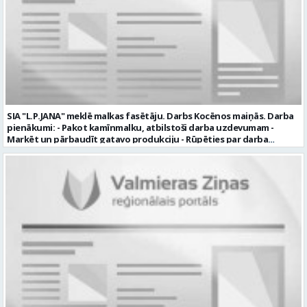
profesionālu darba vidi apmācību pirms darba pienākumu
uzsākšanas CV ar norādi vakancei „dispečers Valmierā” iesniegt līdz
2026. gada 21. augustam (ieskaitot): sūtot elektroniski uz info@vtu-
valmiera.lv personīgi SIA „VTU Valmiera”, Reģ.nr. 40003004220,
„Brandeļi”, Brandeļi, Kocēnu pagasts, Valmieras novads, personāla
daļā darba dienās no plkst. 13:00 līdz 16:00. 2 nedēļu laikā pēc
konkursa termiņa beigām sazināsimies ar pretendentiem, kuri tiks
aicināti uz tikšanos klātienē. Informācijai: 29231565 * Iesniegtos
personas datus SIA “VTU VALMIERA” izmantos, lai konkursa kārtībā
noteiktu vakancei atbilstošāko kandidātu. Ja kandidāts vēlas, lai
SIA "L.P.JANA" meklē malkas fasētāju. Darbs Kocēnos maiņās. Darba
viņa personas dati tiktu saglabāti SIA “VTU VALMIERA” iekšējā datu
pienākumi: - Pakot kamīnmalku, atbilstoši darba uzdevumam -
bāzē ar mērķi tos apstrādāt citos SIA “VTU VALMIERA” personāla
Marķēt un pārbaudīt gatavo produkciju - Rūpēties par darba
atlases konkursos, tad pieteikumā vakancei lūdzam kandidātam
kvalitāti un kārtību darba vietā Prasības kandidātiem: - Laba fiziskā
norādīt savu piekrišanu personas datu saglabāšanai. Profesija:
izturība - Precizitāte un ātrums - Prasme un vēlme strādāt komandā
TRANSPORTA DISPEČERS Darba vietas adrese: LATVIJA, Stacijas iela 1,
Uzņēmums piedāvā: - Atalgojumu EUR 1200 bruto (atkarīgs no
Valmiera, Valmieras nov. Darba laika veids: Summētais darba laiks
padarītā) - Vienmēr laikā izmaksātu algu - Profesionālus un
Darba veids: Darbinieka amats uz nenoteiktu laiku Slodze: Viena
atbalstošus kolēģus Lūgums CV sūtīt uz e- pastu:
vesela slodze Darbības joma: Pakalpojumi Pieteikto vietu skaits: 1
pasutijumi@lpjana.lv vai zvanīt pa tālruni: 28319289 Profesija:
Līgums: Darbinieka amats uz nenoteiktu laiku Aktuāla līdz: 2026-08-
SAIŅOŠANAS OPERATORS Algas izmaksas veids: Laika darba alga
21 Kontaktpersona: CV ar norādi vakancei lūdzu sūtīt uz e-pastu
Darba vietas adrese: LATVIJA, Gravas iela 2, Kocēni, Kocēnu pag.,
info@vtu-valmiera.lv vai iesniegt personīgi Izglītības līmenis:
Valmieras nov. Slodze: Viena vesela slodze Darbības joma: Ražošana
Vispārējā vidējā izglītība
Pieteikto vietu skaits: 2 Aktuāla līdz: 2027-09-07 Darba sākšanas
datums: 2026-08-17 Kontaktpersona: Davids Pavlovs