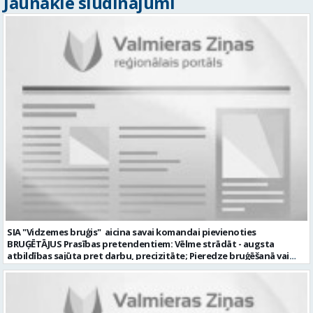
Jaunākie sludinājumi
SIA "Vidzemes bruģis" aicina savai komandai pievienoties
BRUĢĒTĀJUS Prasības pretendentiem: Vēlme strādāt - augsta
atbildības sajūta pret darbu, precizitāte; Pieredze bruģēšanā vai
ceļu būvniecībā. Darba pienākumi: Bruģakmens ieklāšana; Ceļu, ielas
apmaļu uzstādīšana; Bruģakmens un apmaļu piezāģēšana;
Bruģakmens pamatnes sagatavošana. Mēs nodrošinām: Stabilu
atalgojumu; Stabilu darbu ilgtermiņā; Nodrošinām ar darba