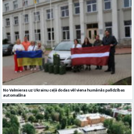
No Valmieras uz Ukrainu ceļā dodas vēl viena humānās palīdzības
automašīna