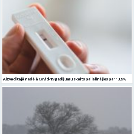
Aizvadītajā nedēļā Covid-19 gadījumu skaits palielinājies par 13,9%