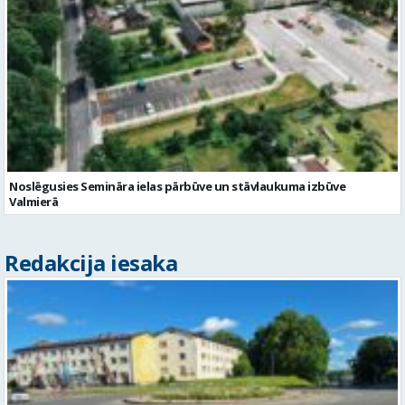
Noslēgusies Semināra ielas pārbūve un stāvlaukuma izbūve
Valmierā
Redakcija iesaka