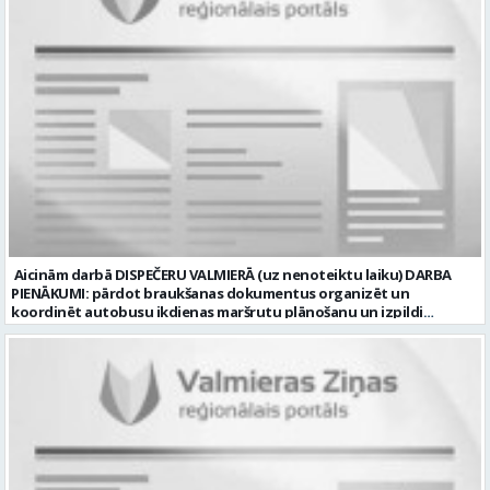
apģērbu un darba instrumentiem; Labus darba apstākļus. Darba
laika veids un režīms: normālais darba laiks; darba dienās 8.00-17.00;
sestdienas, svētdienas un svētku dienas brīvas. Darba objekti
Valmierā un tās apkārtnē (Vidzemē). CV ar amata norādi lūdzam
sūtīt uz e-pastu: vbrugis@inbox.lv Tālrunis informācijai: 26121050.
Profesija: BRUĢĒTĀJS Darba vietas adrese: LATVIJA, Alejas iela 10,
Valmiermuiža, Valmieras pag., Valmieras nov. Darba laika veids:
Normālais darba laiks Darba veids: Darbinieka amats uz nenoteiktu
laiku Slodze: Viena vesela slodze Darbības joma: Būvniecība /
Nekustamais īpašums Pieteikto vietu skaits: 1 Līgums: Darbinieka
amats uz nenoteiktu laiku Aktuāla līdz: 2026-08-20 Kontaktpersona:
CV lūdzam sūtīt uz e-pastu: vbrugis@inbox.lv
Aicinām darbā DISPEČERU VALMIERĀ (uz nenoteiktu laiku) DARBA
PIENĀKUMI: pārdot braukšanas dokumentus organizēt un
koordinēt autobusu ikdienas maršrutu plānošanu un izpildi
nodrošināt autobusu vadītāju dienas darba uzdevumu
sagatavošanu PRASĪBAS PRETENDENTIEM: vidējā vai vidējā
profesionālā izglītība augsta atbildības sajūta, precizitāte un labas
komunikācijas spējas labas iemaņas darbā ar datoru un
elektronisko kases aparātu UZŅĒMUMS PIEDĀVĀ: darbu stabilā
uzņēmumā darba laiku: maiņu grafiks (1. dežūra no plkst. 05.20 līdz
plkst. 16.20 un 2.dežūra no plkst. 12.50-21.00) darba samaksu sākot no
1100 līdz 1250 EUR (pirms nodokļu nomaksas) pilnas sociālās
garantijas veselības apdrošināšanas iespējas dinamisku un