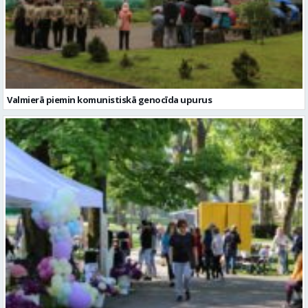
Valmierā piemin komunistiskā genocīda upurus