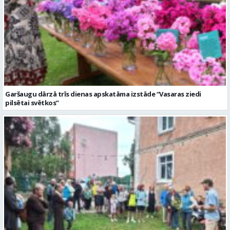
Garšaugu dārzā trīs dienas apskatāma izstāde “Vasaras ziedi
pilsētai svētkos”