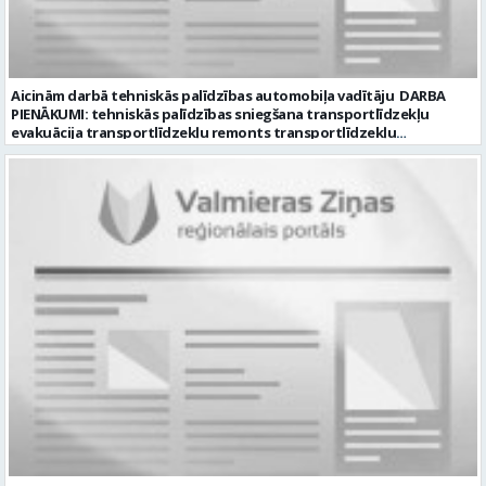
Aicinām darbā tehniskās palīdzības automobiļa vadītāju DARBA
PIENĀKUMI: tehniskās palīdzības sniegšana transportlīdzekļu
evakuācija transportlīdzekļu remonts transportlīdzekļu
sagatavošana tehniskai apskatei PRASĪBAS PRETENDENTIEM:
profesionālā vai vispārējā vidējā izglītība DE, CE kategorijas
transportlīdzekļa vadītāja apliecība vēlama D, CE kategorijas
transportlīdzekļa vadītāja pieredze vismaz 2 gadi labas saskarsmes
un komunikācijas prasmes pieredze transportlīdzekļu remontu
veikšanā UZŅĒMUMS PIEDĀVĀ: darbu stabilā uzņēmumā darba
samaksu no 1600 EUR (pirms nodokļu nomaksas) darba laiku pēc
grafika: dežūra 08.00 – 17.00, 2.dežūra 08.00 – 21.00. pilnas sociālās
garantijas veselības apdrošināšanas iespējas dinamisku un
profesionālu darba vidi CV ar norādi vakancei „Tehniskās palīdzības
automobiļa vadītājs” iesniegt: sūtot elektroniski uz info@vtu-
valmiera.lv personīgi SIA „VTU Valmiera”, Reģ.nr. 40003004220,
administrācijas ēkas „Brandeļi”, Brandeļi, Kocēnu pagasts, Valmieras
novads, personāla daļā darba dienās no plkst. 09:00 līdz 16:00.
Sazināsimies ar pretendentiem, kuri būs izvirzīti nākamajai atlases
kārtai. * Iesniegtos personas datus SIA “VTU VALMIERA” izmantos, lai
konkursa kārtībā noteiktu vakancei atbilstošāko kandidātu. Ja
kandidāts vēlas, lai viņa personas dati tiktu saglabāti SIA “VTU
VALMIERA” iekšējā datu bāzē ar mērķi tos apstrādāt citos SIA “VTU