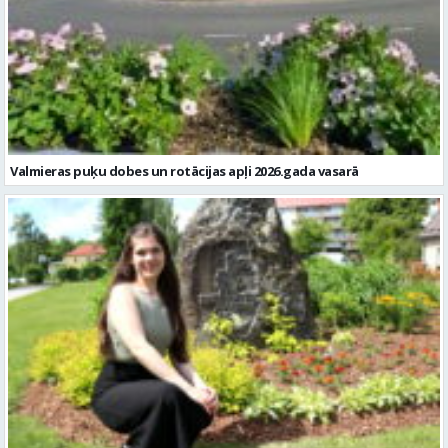
Valmieras puķu dobes un rotācijas apļi 2026.gada vasarā