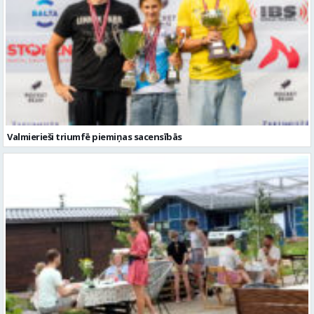
Valmierieši triumfē piemiņas sacensībās