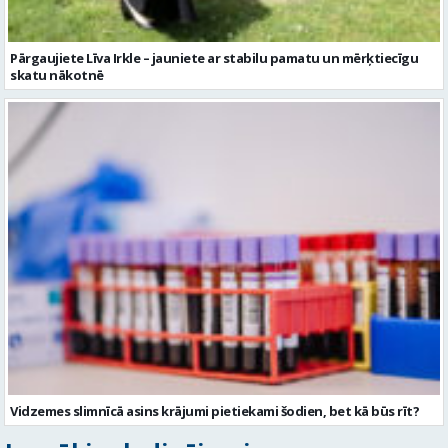
Pārgaujiete Līva Irkle – jauniete ar stabilu pamatu un mērķtiecīgu
skatu nākotnē
Vidzemes slimnīcā asins krājumi pietiekami šodien, bet kā būs rīt?