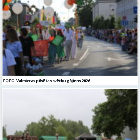
iesniegt līdz 2026. gada 17.augustam e-pastā vgv@valmiera.edu.lv.
Tālrunis uzziņai: 29182105. Profesija: SPECIĀLAIS PEDAGOGS Darba
vietas adrese: LATVIJA, Jumaras iela 9, Valmiera, Valmieras nov.
Darbības joma: Izglītība / Zinātne Pieteikto vietu skaits: 1 Aktuāla
līdz: 2026-08-17 Kontaktpersona: vgv@valmiera.edu.lv 29182105
FOTO: Valmieras pilsētas svētku gājiens 2026