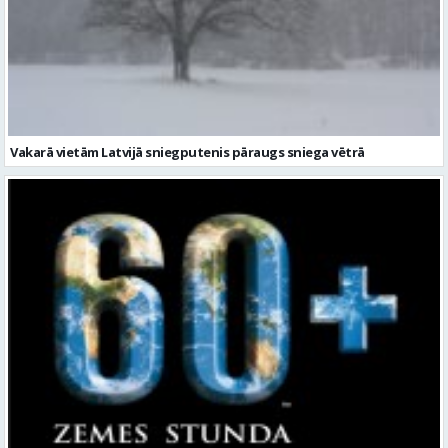
Vakarā vietām Latvijā sniegputenis pāraugs sniega vētrā