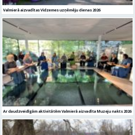
Valmierā aizvadītas Vidzemes uzņēmēju dienas 2026
Ar daudzveidīgām aktivitātēm Valmierā aizvadīta Muzeju nakts 2026