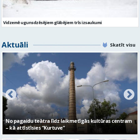
Vidzemē ugunsdzēsējiem glābējiem trīs izsaukumi
Aktuāli
Skatīt visu
FOTO: Ar daudzveidīgiem notikumiem aizvadīta
Valmieras 743. dzimšanas diena