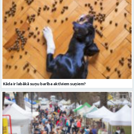
Kāda ir labākā suņu barība aktīviem suņiem?