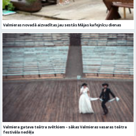
Valmieras novadā aizvadītas jau sestās Mājas kafejnīcu dienas
Valmiera gatava teātra svētkiem – sākas Valmieras vasaras teātra
festivāla nedēļa