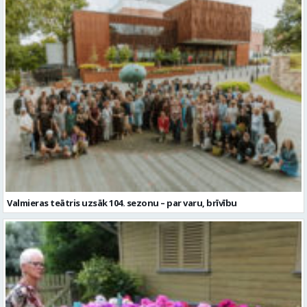
Valmieras teātris uzsāk 104. sezonu – par varu, brīvību