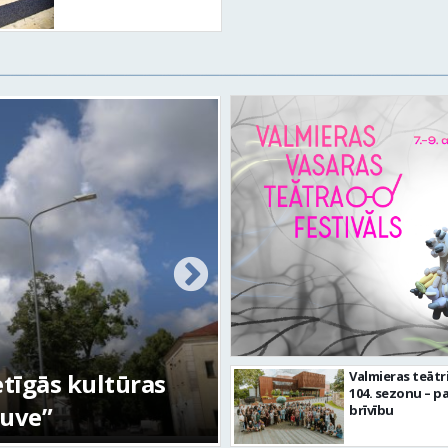
otikumiem
Valmieras teātr
104. sezonu – pa
imšanas diena
FOTO: Valmieras p
brīvību