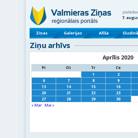
piektdie
7. augu
Ziņas
Galerijas
Afiša
Sludin
Ziņu arhīvs
Aprīlis 2020
Pi
Ot
Tr
Ce
1
2
6
7
8
9
13
14
15
16
20
21
22
23
27
28
29
30
« Mar
Mai »