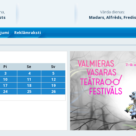
na,
Vārda dienas:
sts
Madars, Alfrēds, Fredi
ājumi
Reklāmraksti
Pi
Se
Sv
3
4
5
10
11
12
17
18
19
24
25
26