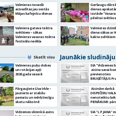
Valmieras novadā
Garšaugu dārzā 
aizvadītas jau sestās
dienas apskat
Mājas kafejnīcu dienas
izstāde “Vasara
pilsētai svētkos
Valmiera gatava teātra
Valmieras dzim
svētkiem – sākas
diena sākas ar 
Valmieras vasaras teātra
kakta svētkiem
festivāla nedēļa
Jaunākie sludināj
Skatīt visu
Valmieras puķu dobes
SIA "Vidzemes b
un rotācijas apļi
aicina savai k
2026.gada vasarā
pievienoties
BRUĢĒTĀJUS Prasības
pretendentiem
strādāt - augst
Pārgaujiete Līva Irkle –
Aicinām darbā
atbildības sajū
jauniete ar stabilu
DISPEČERU VALM
darbu, precizit
pamatu un mērķtiecīgu
nenoteiktu laiku) DA
Pieredze bruģēš
skatu nākotnē
PIENĀKUMI: pār
ceļu būvniecībā. Dar
braukšanas
pienākumi: Br
dokumentus or
Vidzemes slimnīcā asins
SIA "L.P.JANA" 
ieklāšana; Ceļu, 
un koordinēt 