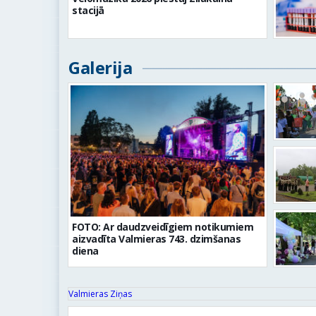
stacijā
Galerija
FOTO: Ar daudzveidīgiem notikumiem
aizvadīta Valmieras 743. dzimšanas
diena
Valmieras Ziņas