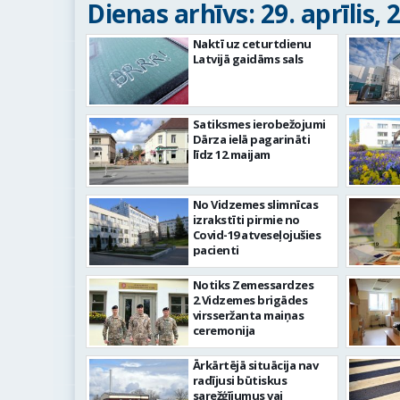
Dienas arhīvs: 29. aprīlis, 
Naktī uz ceturtdienu
Latvijā gaidāms sals
Satiksmes ierobežojumi
Dārza ielā pagarināti
līdz 12.maijam
No Vidzemes slimnīcas
izrakstīti pirmie no
Covid-19 atveseļojušies
pacienti
Notiks Zemessardzes
2.Vidzemes brigādes
virsseržanta maiņas
ceremonija
Ārkārtējā situācija nav
radījusi būtiskus
sarežģījumus vai