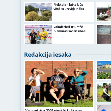
Piektdien laiks kļūs
vēsāks un vējaināks
Valmierieši triumfē
piemiņas sacensībās
Redakcija iesaka
Velomūzika 2026 piestāj Zilākalna