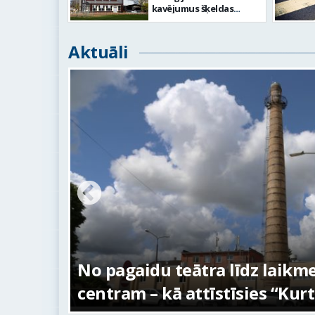
kavējumus šķeldas
katlumājas būvniecībā
Aktuāli
tūras
FOTO: Ar daudzveidīgiem n
aizvadīta Valmieras 743. dz