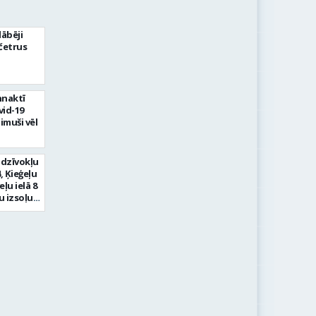
ābēji
četrus
nnaktī
vid-19
limuši vēl
 dzīvokļu
4, Ķieģeļu
eļu ielā 8
bu izsoļu