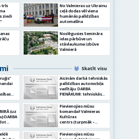
slimnīcā
trīs
No Valmieras uz Ukrainu
āma
ceļā dodas vēl viena
s ziedi
humānās palīdzības
”
automašīna
šanas
Noslēgusies Semināra
Krāču
ielas pārbūve un
stāvlaukuma izbūve
Valmierā
umi
Skatīt visu
ruģis"
Aicinām darbā tehniskās
omandai
palīdzības automobiļa
vadītāju DARBA
PIENĀKUMI: tehniskās
: Vēlme
palīdzības sniegšana
a
transportlīdzekļu
Pievienojies mūsu
ta pret
evakuācija
IERĀ (uz
komandai! Valmieras
āte;
transportlīdzekļu
RBA
Kultūras
anā vai
remonts
dot
centrs (turpmāk –
ba
transportlīdzekļu
Iestāde) aicina darbā
uģakmens
sagatavošana tehniskai
ganizēt
skaņu un gaismas
meklē
Pievienojies mūsu
ielas
apskatei PRASĪBAS
autobusu
operatoru uz