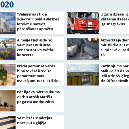
2020
“Valmieras stikla
Ugunsdzēsēji gl
šķiedra” Covid-19 krīzes
Vidzemē dzēsa 
ietekmē paredz
ugunsgrēkus
pārdošanas apmēru
samazinājumu par 20%
4. maijā tiešraidē no
Aizvadītajā die
Valmieras Kultūras
miruši divi ar Co
centra notiks svētku
slimi cilvēki, sas
koncerts
13
Privātpersonas varēs
Paziņojums par
hipotekārā kredīta
Mālu ielā 1 dz.2
pamatsummas
ielā 8 dz.55, Ķieģ
maksājumus atlikt līdz
dz.90 īres tiesī
gadam
izsludināšanu
(1)
Pēc ilgāka pārtraukuma
darbu atsāk Matīšu
pagasta medpunkts
Valmierā uz pārejas
notriekta gājēja