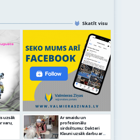
Skatīt visu
is uzsāk
Ar smaidu un
Valmie
r varu,
profesionālu
ilsētas svētku gājiens 2026
infras
sirdsiltumu: Dakteri
Klauni uzsāk darbu ar
senioriem Vidzemes