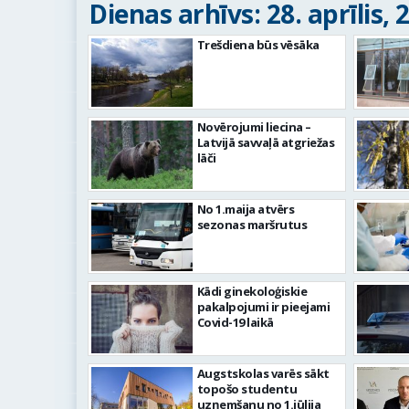
Dienas arhīvs: 28. aprīlis, 
Trešdiena būs vēsāka
Novērojumi liecina –
Latvijā savvaļā atgriežas
lāči
No 1.maija atvērs
sezonas maršrutus
Kādi ginekoloģiskie
pakalpojumi ir pieejami
Covid-19 laikā
Augstskolas varēs sākt
topošo studentu
uzņemšanu no 1.jūlija