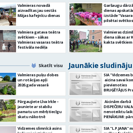
Valmieras novadā
Garšaugu dārzā 
aizvadītas jau sestās
dienas apskat
Mājas kafejnīcu dienas
izstāde “Vasara
pilsētai svētkos
Valmiera gatava teātra
Valmieras dzim
svētkiem – sākas
diena sākas ar 
Valmieras vasaras teātra
kakta svētkiem
festivāla nedēļa
Jaunākie sludināj
Skatīt visu
Valmieras puķu dobes
SIA "Vidzemes b
un rotācijas apļi
aicina savai k
2026.gada vasarā
pievienoties
BRUĢĒTĀJUS Prasības
pretendentiem
strādāt - augst
Pārgaujiete Līva Irkle –
Aicinām darbā
atbildības sajū
jauniete ar stabilu
DISPEČERU VALM
darbu, precizit
pamatu un mērķtiecīgu
nenoteiktu laiku) DA
Pieredze bruģēš
skatu nākotnē
PIENĀKUMI: pār
ceļu būvniecībā. Dar
braukšanas
pienākumi: Br
dokumentus or
Vidzemes slimnīcā asins
SIA "L.P.JANA" 
ieklāšana; Ceļu, 
un koordinēt 