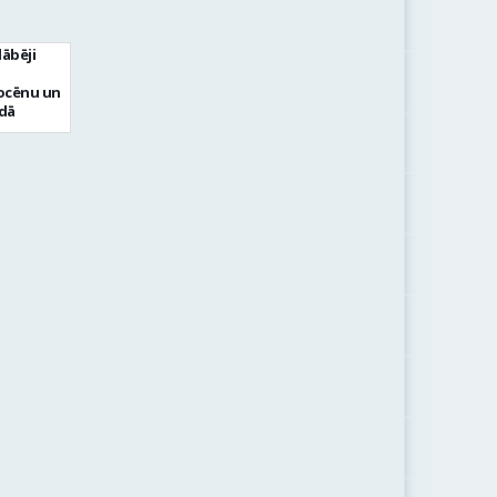
ābēji
ocēnu un
dā