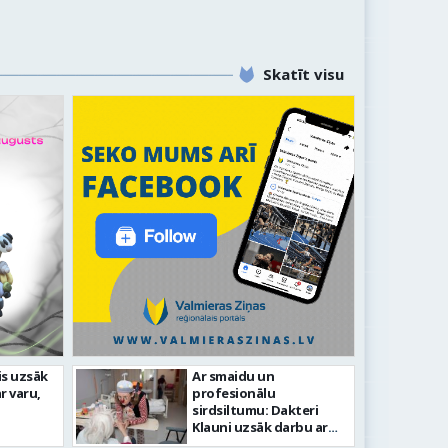
Skatīt visu
idīgiem notikumiem
is uzsāk
Ar smaidu un
r varu,
profesionālu
s 743. dzimšanas diena
FOTO: V
sirdsiltumu: Dakteri
Klauni uzsāk darbu ar
senioriem Vidzemes