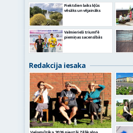
Piektdien laiks kļūs
vēsāks un vējaināks
Valmierieši triumfē
piemiņas sacensībās
Redakcija iesaka
Velomūzika 2026 piestāj Zilākalna