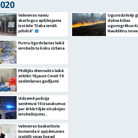
2020
Valmieras namu
Ugunsdzēsēji gl
skatlogos aplūkojama
dzēsa kūlas
izstāde “Daba ienāk
ugunsgrēkus K
pilsētā”
Naukšēnu nova
Putnu ligzdošanas laikā
ierobežota koku ciršana
Pēdējās diennakts laikā
atklāti 18 jauni Covid-19
saslimšanas gadījumi
Vidzemē policija
saņēmusi 10 izsaukumus
par ārkārtējās situācijas
ierobežojumu
pārkāpumiem
Valmieras basketbola
komanda ir apņēmusies
izpildīt visas šogad