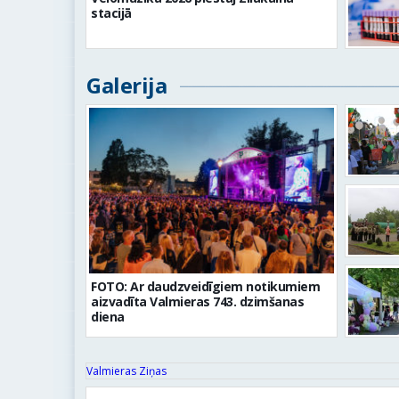
stacijā
Galerija
FOTO: Ar daudzveidīgiem notikumiem
aizvadīta Valmieras 743. dzimšanas
diena
Valmieras Ziņas