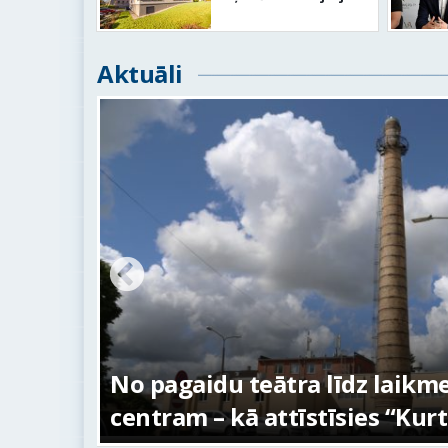
Aktuāli
s –
No pagaidu teātra līdz laikm
centram – kā attīstīsies “Kur