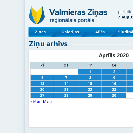
piektdie
7. augu
Ziņas
Galerijas
Afiša
Sludin
Ziņu arhīvs
Aprīlis 2020
Pi
Ot
Tr
Ce
1
2
6
7
8
9
13
14
15
16
20
21
22
23
27
28
29
30
« Mar
Mai »