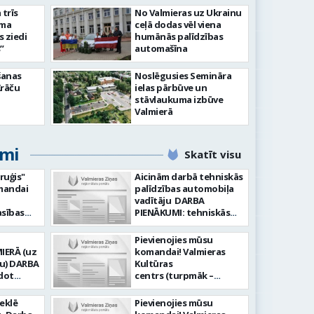
slimnīcā
trīs
No Valmieras uz Ukrainu
āma
ceļā dodas vēl viena
s ziedi
humānās palīdzības
”
automašīna
šanas
Noslēgusies Semināra
Krāču
ielas pārbūve un
stāvlaukuma izbūve
Valmierā
umi
Skatīt visu
ruģis"
Aicinām darbā tehniskās
omandai
palīdzības automobiļa
vadītāju DARBA
PIENĀKUMI: tehniskās
: Vēlme
palīdzības sniegšana
a
transportlīdzekļu
Pievienojies mūsu
ta pret
evakuācija
IERĀ (uz
komandai! Valmieras
āte;
transportlīdzekļu
RBA
Kultūras
anā vai
remonts
dot
centrs (turpmāk –
ba
transportlīdzekļu
Iestāde) aicina darbā
uģakmens
sagatavošana tehniskai
ganizēt
skaņu un gaismas
meklē
Pievienojies mūsu
ielas
apskatei PRASĪBAS
autobusu
operatoru uz