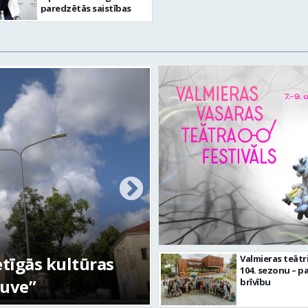
paredzētās saistības
etīgās kultūras
FOTO: Ar daudzve
Valmieras teātr
104. sezonu – pa
tuve”
aizvadīta Valmiera
brīvību