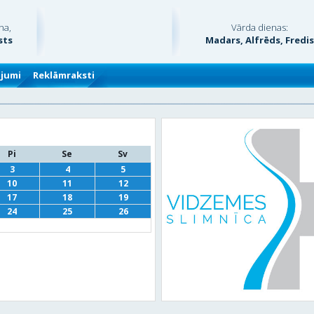
na,
Vārda dienas:
sts
Madars, Alfrēds, Fredi
ājumi
Reklāmraksti
Pi
Se
Sv
3
4
5
10
11
12
17
18
19
24
25
26