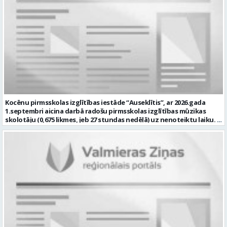
attīstības veicināšanu un nepieciešamajiem atbalsta pasākumiem
2026-08-24 Kontaktpersona: kultura@valmierasnovads.lv 27767401
Sadarboties ar izglītības iestādes atbalsta komandu, pedagogiem
un citiem speciālistiem. Veikt pedagoģisko dokumentāciju atbilstoši
normatīvo aktu prasībām Piedalīties izglītības iestādes attīstības
pilnveidē un ja Tev ir: Augstākā pedagoģiskā izglītība speciālajā
pedagoģijā vai atbilstoša profesionālā kvalifikācija saskaņā ar
normatīvajiem aktiem Zināšanas par bērnu attīstību, iekļaujošās
izglītības principiem un speciālā pedagoga darba metodēm
pirmsskolā Prasme plānot, organizēt un izvērtēt individuālo
atbalstu bērniem Labas sadarbības un komunikācijas prasmes
darbā ar bērniem, vecākiem un kolēģiem Atbildības sajūta, empātija,
pacietība un augsta profesionālā ētika Labas latviešu valodas
Kocēnu pirmsskolas izglītības iestāde “Auseklītis”, ar 2026.gada
zināšanas atbilstoši normatīvo aktu prasībām Prasme strādāt ar
1.septembri aicina darbā radošu pirmsskolas izglītības mūzikas
informācijas un komunikācijas tehnoloģijām ikdienas darba
skolotāju (0,675 likmes, jeb 27 stundas nedēļā) uz nenoteiktu laiku.
pienākumu veikšanai. mēs piedāvājam: Darbu uz nenoteiktu laiku 30
Darba vieta: Kalna iela 2, Kocēni, Kocēnu pagasts, Valmieras novads
stundas nedēļā (1 likme) Atalgojumu EUR 1351 pirms nodokļu
Ja Jūs vēlaties: plānot un nodrošināt kvalitatīvu, izglītojamo
nomaksas (t.sk. piemaksa par darbu īpašos apstākļos) Sociālās
vecumam atbilstošu mācību procesu; veikt izglītojamo attīstības
garantijas Darba devēja līdzfinansētu veselības apdrošināšanas
dinamikas izpēti; sadarbībā ar Iestādes skolotājiem, organizēt
polisi Profesionālās kompetences pilnveides iespējas Dinamisku,
svētkus, tematiskus pasākumus, jautrus brīžus un citas aktivitātes;
radošu un atbalstošu darba vidi Pretendentiem profesionālās
plānot savu darbību, sagatavot amata veikšanai nepieciešamo
darbības aprakstu (CV) un izglītības dokumenta kopiju lūdzam
dokumentāciju, tostarp e-vidē; iesaistīties Iestādes attīstības
iesniegt līdz 2026. gada 17.augustam e-pastā vgv@valmiera.edu.lv.
plānošanā un īstenošanā atbilstoši kompetencei; un Jums ir:
Tālrunis uzziņai: 29182105. Profesija: SPECIĀLAIS PEDAGOGS Darba
izglītība atbilstoši Ministru kabineta noteikumiem Nr. 569
vietas adrese: LATVIJA, Jumaras iela 9, Valmiera, Valmieras nov.
“Noteikumi par pedagogiem nepieciešamo izglītību un profesionālo
Darbības joma: Izglītība / Zinātne Pieteikto vietu skaits: 1 Aktuāla
kvalifikāciju un pedagogu profesionālās kompetences pilnveides
līdz: 2026-08-17 Kontaktpersona: vgv@valmiera.edu.lv 29182105
kārtību”; pieredze darbā ar bērniem; valsts valodas prasmes