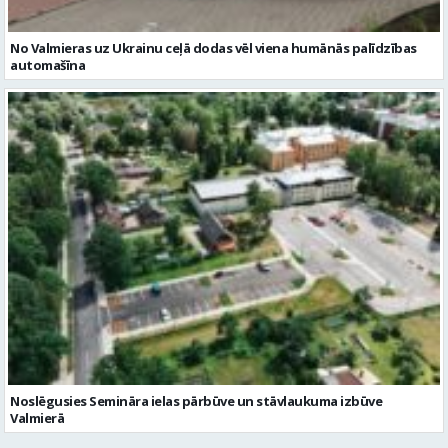
No Valmieras uz Ukrainu ceļā dodas vēl viena humānās palīdzības
automašīna
Noslēgusies Semināra ielas pārbūve un stāvlaukuma izbūve
Valmierā