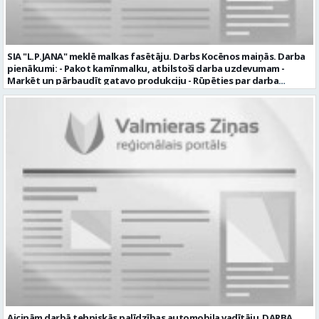
SIA "L.P.JANA" meklē malkas fasētāju. Darbs Kocēnos maiņās. Darba
pienākumi: - Pakot kamīnmalku, atbilstoši darba uzdevumam -
Marķēt un pārbaudīt gatavo produkciju - Rūpēties par darba
kvalitāti un kārtību darba vietā Prasības kandidātiem: - Laba fiziskā
izturība - Precizitāte un ātrums - Prasme un vēlme strādāt komandā
Uzņēmums piedāvā: - Atalgojumu EUR 1200 bruto (atkarīgs no
padarītā) - Vienmēr laikā izmaksātu algu - Profesionālus un
atbalstošus kolēģus Lūgums CV sūtīt uz e- pastu:
pasutijumi@lpjana.lv vai zvanīt pa tālruni: 28319289 Profesija:
SAIŅOŠANAS OPERATORS Algas izmaksas veids: Laika darba alga
Darba vietas adrese: LATVIJA, Gravas iela 2, Kocēni, Kocēnu pag.,
Valmieras nov. Slodze: Viena vesela slodze Darbības joma: Ražošana
Pieteikto vietu skaits: 2 Aktuāla līdz: 2027-09-07 Darba sākšanas
datums: 2026-08-17 Kontaktpersona: Davids Pavlovs
Aicinām darbā tehniskās palīdzības automobiļa vadītāju DARBA