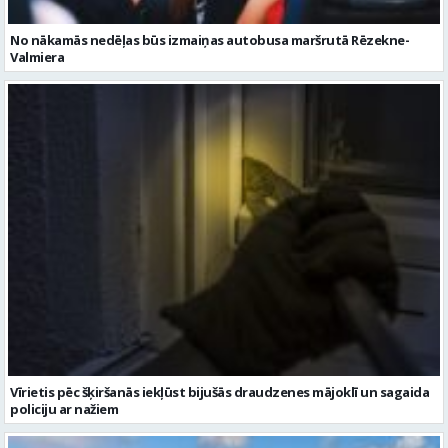
No nākamās nedēļas būs izmaiņas autobusa maršrutā Rēzekne-
Valmiera
Vīrietis pēc šķiršanās iekļūst bijušās draudzenes mājoklī un sagaida
policiju ar nažiem