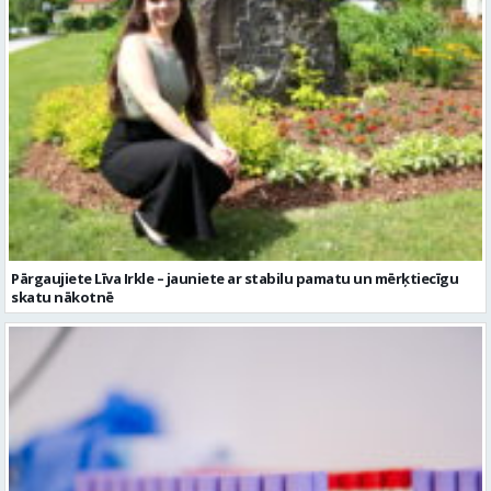
Pārgaujiete Līva Irkle – jauniete ar stabilu pamatu un mērķtiecīgu
skatu nākotnē