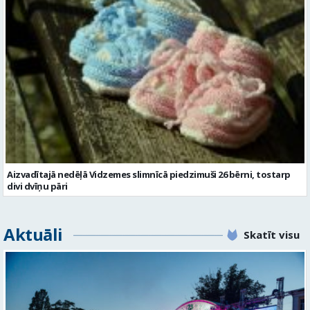
Aizvadītajā nedēļā Vidzemes slimnīcā piedzimuši 26 bērni, tostarp
divi dvīņu pāri
Aktuāli
Skatīt visu