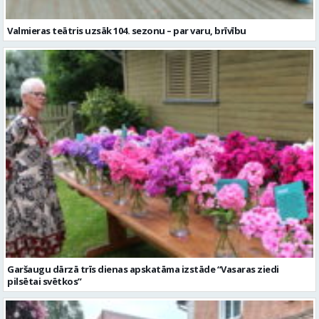
Valmieras teātris uzsāk 104. sezonu – par varu, brīvību
Garšaugu dārzā trīs dienas apskatāma izstāde “Vasaras ziedi
pilsētai svētkos”