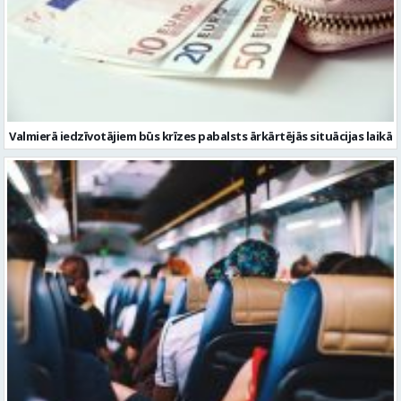
Valmierā iedzīvotājiem būs krīzes pabalsts ārkārtējās situācijas laikā