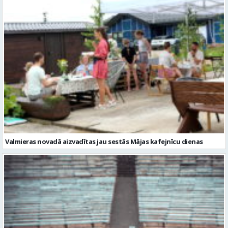
Valmieras novadā aizvadītas jau sestās Mājas kafejnīcu dienas