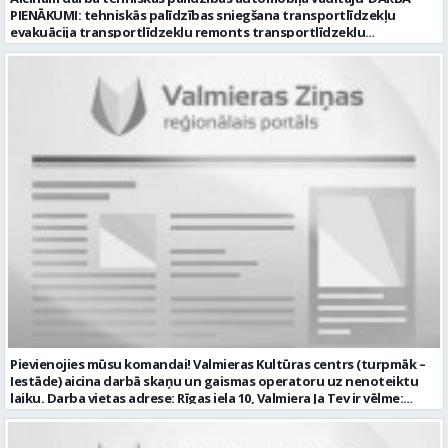
PIENĀKUMI: tehniskās palīdzības sniegšana transportlīdzekļu
evakuācija transportlīdzekļu remonts transportlīdzekļu
sagatavošana tehniskai apskatei PRASĪBAS PRETENDENTIEM:
profesionālā vai vispārējā vidējā izglītība DE, CE kategorijas
transportlīdzekļa vadītāja apliecība vēlama D, CE kategorijas
transportlīdzekļa vadītāja pieredze vismaz 2 gadi labas saskarsmes
un komunikācijas prasmes pieredze transportlīdzekļu remontu
veikšanā UZŅĒMUMS PIEDĀVĀ: darbu stabilā uzņēmumā darba
samaksu no 1600 EUR (pirms nodokļu nomaksas) darba laiku pēc
grafika: dežūra 08.00 – 17.00, 2.dežūra 08.00 – 21.00. pilnas sociālās
garantijas veselības apdrošināšanas iespējas dinamisku un
profesionālu darba vidi CV ar norādi vakancei „Tehniskās palīdzības
automobiļa vadītājs” iesniegt: sūtot elektroniski uz info@vtu-
valmiera.lv personīgi SIA „VTU Valmiera”, Reģ.nr. 40003004220,
administrācijas ēkas „Brandeļi”, Brandeļi, Kocēnu pagasts, Valmieras
novads, personāla daļā darba dienās no plkst. 09:00 līdz 16:00.
Sazināsimies ar pretendentiem, kuri būs izvirzīti nākamajai atlases
kārtai. * Iesniegtos personas datus SIA “VTU VALMIERA” izmantos, lai
konkursa kārtībā noteiktu vakancei atbilstošāko kandidātu. Ja
kandidāts vēlas, lai viņa personas dati tiktu saglabāti SIA “VTU
VALMIERA” iekšējā datu bāzē ar mērķi tos apstrādāt citos SIA “VTU
Pievienojies mūsu komandai! Valmieras Kultūras centrs (turpmāk –
VALMIERA” personāla atlases konkursos, tad pieteikumā vakancei
Iestāde) aicina darbā skaņu un gaismas operatoru uz nenoteiktu
lūdzam kandidātam norādīt savu piekrišanu personas datu
laiku. Darba vietas adrese: Rīgas iela 10, Valmiera Ja Tev ir vēlme:
saglabāšanai. Profesija: AUTOMOBIĻA VADĪTĀJS Darba vietas adrese:
nodrošināt skaņas un gaismas iekārtu un to vadības sistēmas
LATVIJA, Brandeļi, Brandeļi, Kocēnu pag., Valmieras nov. Darba laika
darbību un attīstību Iestādē; veikt skaņotāja un gaismošanas
veids: Maiņu darbs Darbības joma: Pakalpojumi Pieteikto vietu