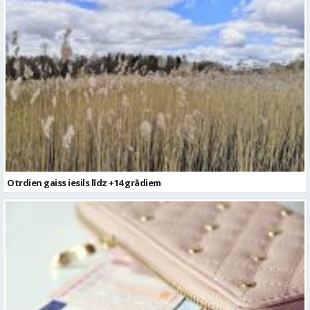
Otrdien gaiss iesils līdz +14 grādiem