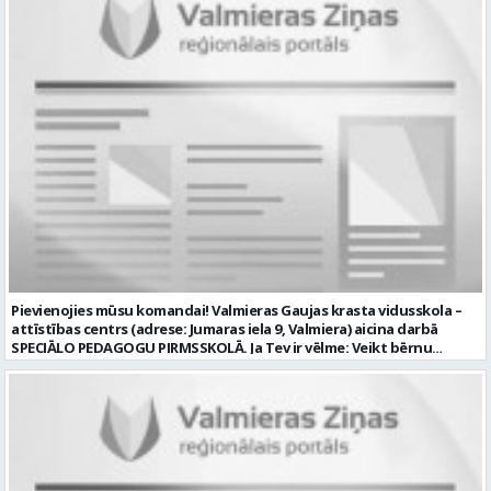
operatora pienākumus pasākumos Iestādēs telpās un ārpus tām
skaits: 1 Aktuāla līdz: 2026-08-21 Kontaktpersona: CV ar norādi
Iestādes; piemērot skaņas un gaismas mākslinieciskos risinājumus
vakancei lūdzu sūtīt uz e-pastu info@vtu-valmiera.lv vai iesniegt
pasākumos, plānot un organizēt apskaņošanas un gaismošanas
personīgi
procesu, kā arī veikt pasākumu apskaņošanu un gaismošanu;
piedalīties Iestādes organizēto pasākumu tehniskajā uzbūvē un
nobūvē, sniegtu tehnisko atbalstu; pārzināt darbā lietojamo
tehnisko un elektroiekārtu darbības principus, lietošanas
noteikumus; un ja Tev ir: vismaz divu gadu pieredze līdzīgā darbā vai
amatā; labas datorprasmes; valsts valodas prasmes atbilstoši Valsts
valodas likuma prasībām; kompetences: prasme patstāvīgi pieņemt
lēmumus un organizēt savu darbu; lieliskas komunikācijas spējas;
precizitāte; pozitīva un atbildīga attieksme pret darbu; prasme
sadarboties un strādāt komandā; mēs piedāvājam: pamatalgu
pārbaudes laikā 985.00 EUR, pēc pārbaudes laika 1035.00 EUR pirms
nodokļu nomaksas; iespēju saņemt atvaļinājuma pabalstu darba un
dzīves līdzsvaram par labu darba sniegumu; darba devēja
līdzfinansētu veselības apdrošināšanu pēc pārbaudes laika beigām,
Pievienojies mūsu komandai! Valmieras Gaujas krasta vidusskola –
kā arī citas sociālās garantijas/labumus atbilstoši darba rezultātam
attīstības centrs (adrese: Jumaras iela 9, Valmiera) aicina darbā
un normatīvajos aktos noteiktajam; drošu un sakārtotu darba vidi;
SPECIĀLO PEDAGOGU PIRMSSKOLĀ. Ja Tev ir vēlme: Veikt bērnu
darbu atsaucīgu kolēģu komandā. CV un pieteikuma vēstuli lūdzam
attīstības, mācīšanās un speciālo vajadzību izvērtēšanu savas
iesniegt Valmieras Kultūras centrā (adrese: Rīgas iela 10, Valmiera,
kompetences ietvaros Plānot un īstenot individuālās un grupu
Valmieras novads) vai nosūtīt uz e-pastu
nodarbības bērniem ar speciālām izglītības vajadzībām Izstrādāt
kultura@valmierasnovads.lv ar norādi “Skaņu un gaismas operatora
individuālos atbalsta pasākumus un piedalīties individuālo
amatam” līdz 2026. gada 24. augustam. Tālrunis papildu informācijai:
izglītības programmu izstrādē un īstenošanā Sniegt metodisku
27767401. Profesija: SKAŅU OPERATORS Darba vietas adrese: LATVIJA,
atbalstu pirmsskolas pedagogiem darbā ar bērniem, kuriem
Rīgas iela 10, Valmiera, Valmieras nov. Darbības joma: Elektronika /
nepieciešams papildu atbalsts Konsultēt bērnu vecākus par bērna
Enerģētika / Elektroenerģija Pieteikto vietu skaits: 1 Aktuāla līdz: