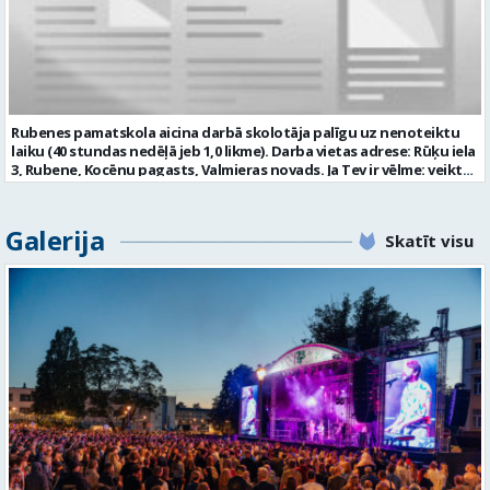
atbilstoši Valsts valodas likuma prasībām; obligāta ārsta izziņa
(veidlapa Nr.027/u) ar atļauju strādāt pedagoģisko darbu; atbilstība
Izglītības likuma un Bērnu tiesību aizsardzības likuma noteiktajām
prasībām; kompetences: prasme patstāvīgi un mērķtiecīgi
organizēt savu darbu; psiholoģiskā noturība un augsta saskarsmes
kultūra; Mēs piedāvājam: 0,675 likmes; 27 stundas nedēļā atalgojumu
atbilstoši Ministru kabineta noteikumiem Nr. 445 “Pedagogu darba
Rubenes pamatskola aicina darbā skolotāja palīgu uz nenoteiktu
samaksas noteikumi” 1057,05 EUR pirms nodokļu nomaksas; darba
laiku (40 stundas nedēļā jeb 1,0 likme). Darba vietas adrese: Rūķu iela
devēja līdzfinansētu veselības apdrošināšanu pēc pārbaudes laika
3, Rubene, Kocēnu pagasts, Valmieras novads. Ja Tev ir vēlme: veikt
beigām; atsaucīgu kolektīvu. Curriculum Vitae (CV) un pieteikumu
bērnu aprūpi ikdienā; sadarboties ar grupas skolotājām, sniegt
lūdzam sūtīt uz e-pastu: auseklitis@valmiera.edu.lv ar norādi
atbalstu bērniem mācību jomu apguvē; veidot bērnos kulturālas
“Pirmsskolas izglītības mūzikas skolotājs” līdz 2026.gada
uzvedības un higiēnas iemaņas; rūpēties par bērnu dienas režīma
Galerija
27.augustam. Tālrunis uzziņām: 26856124 Profesija: PIRMSSKOLAS
Skatīt visu
ievērošanu; nodrošināt telpu, inventāra tīrību un kārtību; un ja Tev
IZGLĪTĪBAS MŪZIKAS SKOLOTĀJS Darba vietas adrese: LATVIJA, Kalna
ir: vismaz vispārējā vidējā izglītība (vēlams praktiskā pieredze darbā
iela 2, Kocēni, Kocēnu pag., Valmieras nov. Slodze: Nepilna slodze
ar bērniem); valsts valodas prasmes atbilstoši Valsts valodas likuma
Darbības joma: Izglītība / Zinātne Pieteikto vietu skaits: 1 Aktuāla
prasībām; kompetences: prasme plānot, organizēt un kvalitatīvi
līdz: 2026-08-27 Kontaktpersona: auseklitis@valmiera.edu.lv 26856124
veikt savu darbu, disciplinētība; pozitīva, radoša un atbildīga
attieksme pret darbu; psiholoģiskā noturība un augsta saskarsmes
kultūra; pozitīva un atbildīga attieksme pret darbu; mēs
piedāvājam: pamatalgu pārbaudes laikā 780,00 EUR pirms nodokļu
nomaksas, pēc pārbaudes laika 850 EUR pirms nodokļu nomaksas;
iespēju saņemt atvaļinājuma pabalstu par labu darba sniegumu;
darba devēja līdzfinansētu veselības apdrošināšanu pēc pārbaudes
laika beigām, kā arī citas sociālās garantijas atbilstoši darba
rezultātiem un normatīvajos aktos noteiktajam; drošu, estētisku
un sakārtotu darba vidi. Pieteikuma vēstuli, profesionālās darbības