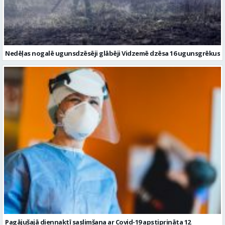
Nedēļas nogalē ugunsdzēsēji glābēji Vidzemē dzēsa 16 ugunsgrēkus
Pagājušajā diennaktī saslimšana ar Covid-19 apstiprināta 12