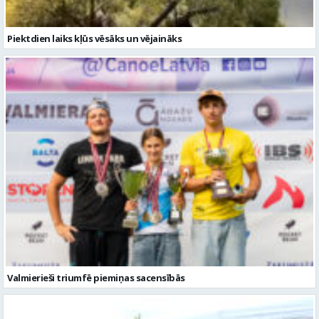
Piektdien laiks kļūs vēsāks un vējaināks
Valmierieši triumfē piemiņas sacensībās