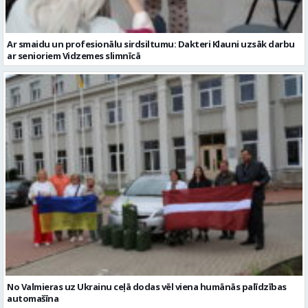
Ar smaidu un profesionālu sirdsiltumu: Dakteri Klauni uzsāk darbu
ar senioriem Vidzemes slimnīcā
No Valmieras uz Ukrainu ceļā dodas vēl viena humānās palīdzības
automašīna