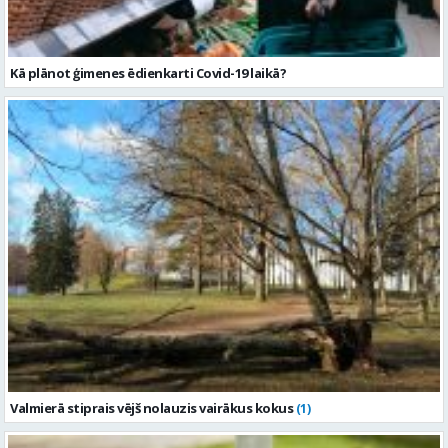
Kā plānot ģimenes ēdienkarti Covid-19 laikā?
Valmierā stiprais vējš nolauzis vairākus kokus
(1)