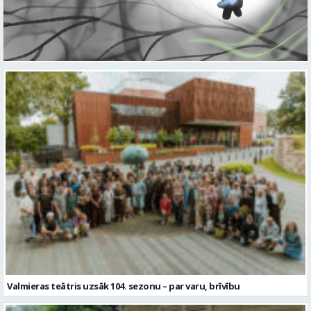
Valmieras teātris uzsāk 104. sezonu – par varu, brīvību