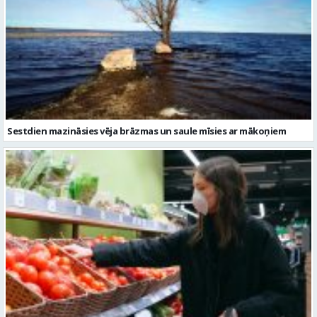
Sestdien mazināsies vēja brāzmas un saule mīsies ar mākoņiem