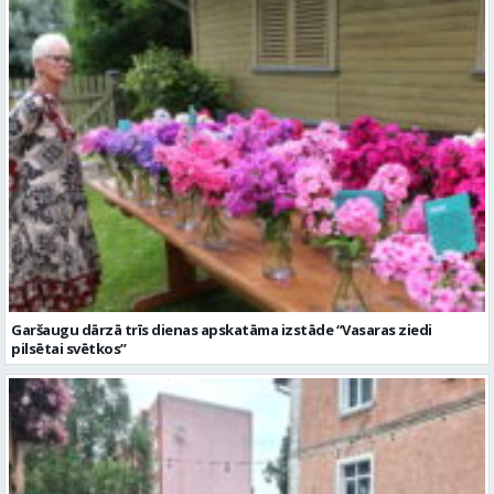
Garšaugu dārzā trīs dienas apskatāma izstāde “Vasaras ziedi
pilsētai svētkos”