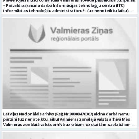
– Pašvaldība) aicina darbā Informācijas tehnoloģiju centra (ITC)
informācijas tehnoloģiju administratoru/-i (uz nenoteiktu laiku).
Darba vieta: Rūjienas un Naukšēnu apvienību teritorijās Ja Tev ir
vēlme: nodrošināt ar informācijas un komunikācijas tehnoloģijām
(turpmāk – IKT) saistīto problēmu pieteikumu pārvaldību un
operatīvu risināšanu; nodrošināt datortehnikas lietotāju atbalstu
un ar to saistīto problēmsituāciju risināšanu; uzstādīt, konfigurēt,
diagnosticēt un modernizēt Pašvaldības iestāžu datortehniku,
datortīklus un programmatūru, novērst kļūmes to darbībā;
kontrolēt ārējo pakalpojumu sniedzēju darbu izpildi Pašvaldības
iestādēs infrastruktūras uzturēšanā; sagatavot priekšlikumus par
IKT nomaiņu un efektīvāku izmantošanu; un ja Tev ir: vismaz vidējā
profesionālā izglītība informācijas tehnoloģiju jomā; darba
pieredze (ar informācijas tehnoloģijām saistītā jomā); izpratne par
datortehnikas un biroja tehnikas uzbūvi un problēmu risināšanas
secību; izpratne par datortīkla uzbūvi, tīkla iekārtu darbības
principiem; valsts valodas prasmes atbilstoši Valsts valodas likuma
prasībām; kompetences: ļoti labas organizatoriskās un saskarsmes
spējas, argumentācijas prasme; prasme patstāvīgi pieņemt
lēmumus; analītiskās spējas; augsta atbildības sajūta; precizitāte;
spēja strādāt individuāli un komandā; pašiniciatīva un spēja meklēt
Latvijas Nacionālais arhīvs (Reģ.Nr.90009476367) aicina darbā namu
un piedāvāt jaunus risinājumus; mēs piedāvājam: dinamisku,
pārzini (uz nenoteiktu laiku) Valmieras zonālajā valsts arhīvā Mēs
interesantu un atbildīgu darbu un ideju īstenošanas iespējas uz
Valmieras zonālajā valsts arhīvā uzkrājam, uzskaitām, saglabājam,
attīstību vērstā Pašvaldībā; pamatalgu pārbaudes laikā 1258,- EUR
darām pieejamu un popularizējam nacionālo dokumentāro
pirms nodokļu nomaksas, pēc pārbaudes laika 1310,- EUR pirms
mantojumu. Mūsu pārraudzībā un darbības zonā ietilpst Valmieras,
nodokļu nomaksas; iespēju saņemt atvaļinājuma pabalstu darba un