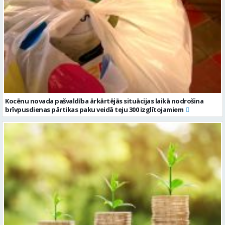
Kocēnu novada pašvaldība ārkārtējās situācijas laikā nodrošina
brīvpusdienas pārtikas paku veidā teju 300 izglītojamiem