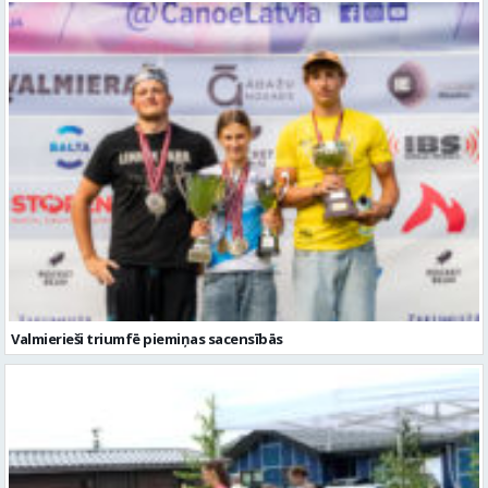
Valmierieši triumfē piemiņas sacensībās