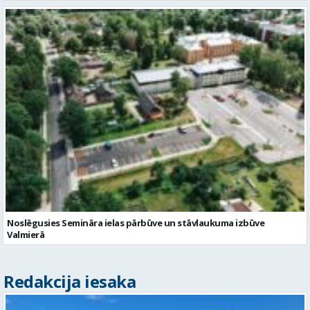
Noslēgusies Semināra ielas pārbūve un stāvlaukuma izbūve
Valmierā
Redakcija iesaka