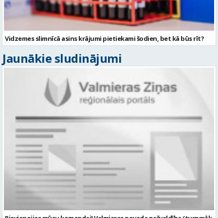
Vidzemes slimnīcā asins krājumi pietiekami šodien, bet kā būs rīt?
Jaunākie sludinājumi
Pievienojies mūsu komandai! Valmieras novada pašvaldība (turpmāk