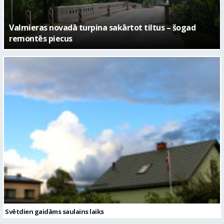
No pagaidu teātra līdz laikmetīgās kultūras centram
– kā attīstīsies “Kurtuve”
Svētdien gaidāms saulains laiks