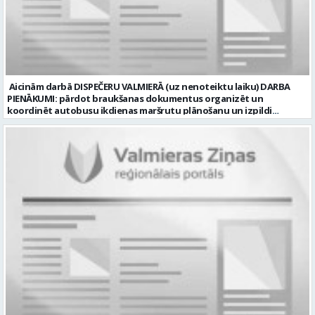
laiku Slodze: Viena vesela slodze Darbības joma: Būvniecība /
Nekustamais īpašums Pieteikto vietu skaits: 1 Līgums: Darbinieka
amats uz nenoteiktu laiku Aktuāla līdz: 2026-08-20 Kontaktpersona:
CV lūdzam sūtīt uz e-pastu: vbrugis@inbox.lv
Aicinām darbā DISPEČERU VALMIERĀ (uz nenoteiktu laiku) DARBA
PIENĀKUMI: pārdot braukšanas dokumentus organizēt un
koordinēt autobusu ikdienas maršrutu plānošanu un izpildi
nodrošināt autobusu vadītāju dienas darba uzdevumu
sagatavošanu PRASĪBAS PRETENDENTIEM: vidējā vai vidējā
profesionālā izglītība augsta atbildības sajūta, precizitāte un labas
komunikācijas spējas labas iemaņas darbā ar datoru un
elektronisko kases aparātu UZŅĒMUMS PIEDĀVĀ: darbu stabilā
uzņēmumā darba laiku: maiņu grafiks (1. dežūra no plkst. 05.20 līdz
plkst. 16.20 un 2.dežūra no plkst. 12.50-21.00) darba samaksu sākot no
1100 līdz 1250 EUR (pirms nodokļu nomaksas) pilnas sociālās
garantijas veselības apdrošināšanas iespējas dinamisku un
profesionālu darba vidi apmācību pirms darba pienākumu
uzsākšanas CV ar norādi vakancei „dispečers Valmierā” iesniegt līdz
2026. gada 21. augustam (ieskaitot): sūtot elektroniski uz info@vtu-
valmiera.lv personīgi SIA „VTU Valmiera”, Reģ.nr. 40003004220,
„Brandeļi”, Brandeļi, Kocēnu pagasts, Valmieras novads, personāla
daļā darba dienās no plkst. 13:00 līdz 16:00. 2 nedēļu laikā pēc
konkursa termiņa beigām sazināsimies ar pretendentiem, kuri tiks
aicināti uz tikšanos klātienē. Informācijai: 29231565 * Iesniegtos