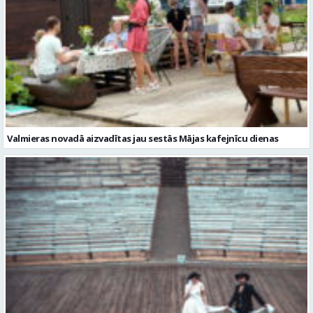
Valmieras novadā aizvadītas jau sestās Mājas kafejnīcu dienas