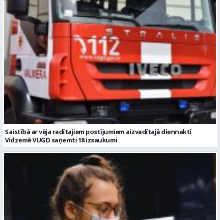
Saistībā ar vēja radītajiem postījumiem aizvadītajā diennaktī
Vidzemē VUGD saņemti 18 izsaukumi