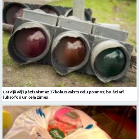
Latvijā vējš gāzis vismaz 37 kokus valsts ceļu posmos; bojāti arī
luksofori un ceļa zīmes