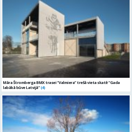
Māra Štromberga BMX trasei “Valmiera” trešā vieta skatē “Gada
labākā būve Latvijā”
(4)