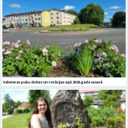
Valmieras puķu dobes un rotācijas apļi 2026.gada vasarā