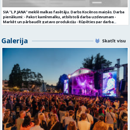
personas datus SIA “VTU VALMIERA” izmantos, lai konkursa kārtībā
noteiktu vakancei atbilstošāko kandidātu. Ja kandidāts vēlas, lai
SIA "L.P.JANA" meklē malkas fasētāju. Darbs Kocēnos maiņās. Darba
viņa personas dati tiktu saglabāti SIA “VTU VALMIERA” iekšējā datu
pienākumi: - Pakot kamīnmalku, atbilstoši darba uzdevumam -
bāzē ar mērķi tos apstrādāt citos SIA “VTU VALMIERA” personāla
Marķēt un pārbaudīt gatavo produkciju - Rūpēties par darba
atlases konkursos, tad pieteikumā vakancei lūdzam kandidātam
kvalitāti un kārtību darba vietā Prasības kandidātiem: - Laba fiziskā
norādīt savu piekrišanu personas datu saglabāšanai. Profesija:
izturība - Precizitāte un ātrums - Prasme un vēlme strādāt komandā
TRANSPORTA DISPEČERS Darba vietas adrese: LATVIJA, Stacijas iela 1,
Uzņēmums piedāvā: - Atalgojumu EUR 1200 bruto (atkarīgs no
Galerija
Valmiera, Valmieras nov. Darba laika veids: Summētais darba laiks
Skatīt visu
padarītā) - Vienmēr laikā izmaksātu algu - Profesionālus un
Darba veids: Darbinieka amats uz nenoteiktu laiku Slodze: Viena
atbalstošus kolēģus Lūgums CV sūtīt uz e- pastu:
vesela slodze Darbības joma: Pakalpojumi Pieteikto vietu skaits: 1
pasutijumi@lpjana.lv vai zvanīt pa tālruni: 28319289 Profesija:
Līgums: Darbinieka amats uz nenoteiktu laiku Aktuāla līdz: 2026-08-
SAIŅOŠANAS OPERATORS Algas izmaksas veids: Laika darba alga
21 Kontaktpersona: CV ar norādi vakancei lūdzu sūtīt uz e-pastu
Darba vietas adrese: LATVIJA, Gravas iela 2, Kocēni, Kocēnu pag.,
info@vtu-valmiera.lv vai iesniegt personīgi Izglītības līmenis:
Valmieras nov. Slodze: Viena vesela slodze Darbības joma: Ražošana
Vispārējā vidējā izglītība
Pieteikto vietu skaits: 2 Aktuāla līdz: 2027-09-07 Darba sākšanas
datums: 2026-08-17 Kontaktpersona: Davids Pavlovs