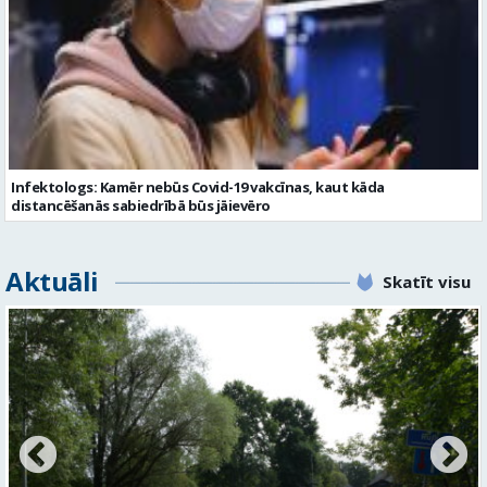
Infektologs: Kamēr nebūs Covid-19 vakcīnas, kaut kāda
distancēšanās sabiedrībā būs jāievēro
Aktuāli
Skatīt visu