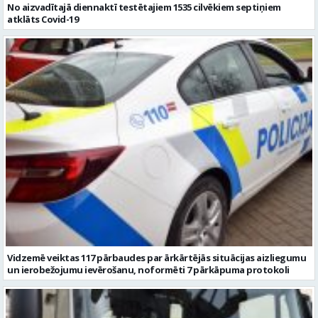
No aizvadītajā diennaktī testētajiem 1535 cilvēkiem septiņiem
atklāts Covid-19
Vidzemē veiktas 117 pārbaudes par ārkārtējās situācijas aizliegumu
un ierobežojumu ievērošanu, noformēti 7 pārkāpuma protokoli