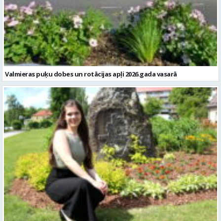
Valmieras puķu dobes un rotācijas apļi 2026.gada vasarā