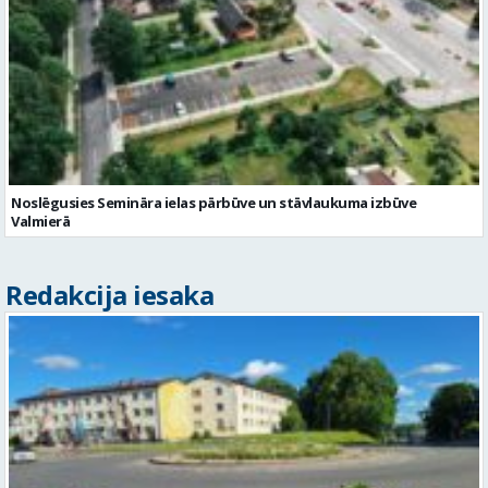
Noslēgusies Semināra ielas pārbūve un stāvlaukuma izbūve
Valmierā
Redakcija iesaka