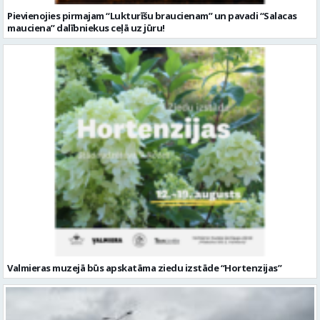
Pievienojies pirmajam “Lukturīšu braucienam” un pavadi “Salacas
mauciena” dalībniekus ceļā uz jūru!
Valmieras muzejā būs apskatāma ziedu izstāde “Hortenzijas”