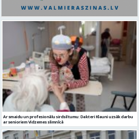
Ar smaidu un profesionālu sirdsiltumu: Dakteri Klauni uzsāk darbu
ar senioriem Vidzemes slimnīcā