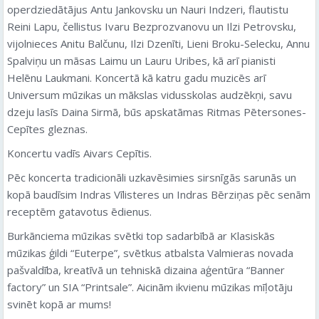
operdziedātājus Antu Jankovsku un Nauri Indzeri, flautistu
Reini Lapu, čellistus Ivaru Bezprozvanovu un Ilzi Petrovsku,
vijolnieces Anitu Balčunu, Ilzi Dzenīti, Lieni Broku-Selecku, Annu
Spalviņu un māsas Laimu un Lauru Uribes, kā arī pianisti
Helēnu Laukmani. Koncertā kā katru gadu muzicēs arī
Universum mūzikas un mākslas vidusskolas audzēkņi, savu
dzeju lasīs Daina Sirmā, būs apskatāmas Ritmas Pētersones-
Cepītes gleznas.
Koncertu vadīs Aivars Cepītis.
Pēc koncerta tradicionāli uzkavēsimies sirsnīgās sarunās un
kopā baudīsim Indras Vīlisteres un Indras Bērziņas pēc senām
receptēm gatavotus ēdienus.
Burkānciema mūzikas svētki top sadarbībā ar Klasiskās
mūzikas ģildi “Euterpe”, svētkus atbalsta Valmieras novada
pašvaldība, kreatīvā un tehniskā dizaina aģentūra “Banner
factory” un SIA “Printsale”. Aicinām ikvienu mūzikas mīļotāju
svinēt kopā ar mums!