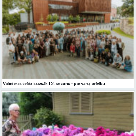
Valmieras teātris uzsāk 104. sezonu – par varu, brīvību