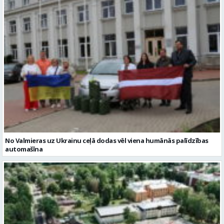
No Valmieras uz Ukrainu ceļā dodas vēl viena humānās palīdzības
automašīna