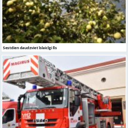
Sestdien daudzviet īslaicīgi līs