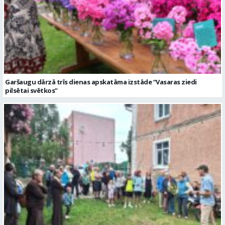
Garšaugu dārzā trīs dienas apskatāma izstāde “Vasaras ziedi
pilsētai svētkos”