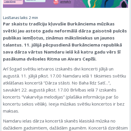
Lasīšanas laiks:
2
min
Par skaistu tradīciju kļuvušie Burkānciema mūzikas
svētki jau astoto gadu neformālā dārza gaisotnē pulcēs
publikas iemīļotus, zināmus māksliniekus un jaunos
talantus. 11. jūlijā pēcpusdienā Burkānciema republikā
sava dārza vārtus Namdaru ielā kā katru gadu vērs šī
pasākuma dvēseles Ritma un Aivars Cepīši.
Arī šogad svētku ietvaros izskanēs divi koncerti jūlijā un
augustā. 11. jūlijā plkst. 17.00 Namdaru ielā 1 tiksimies svētku
atklāšanas koncertā “Dārza stāsti. No Baha līdz Satī…”,
savukārt 22. augustā plkst. 17.00 Brīvības ielā 7 izskanēs
koncerts “Vakarvēja melodijas” (plašāka informācija par šo
koncertu sekos vēlāk). Ieeja mūzikas svētku koncertos ir bez
maksas.
Namdaru ielas dārza koncertā skanēs klasiskā mūzika no
dažādiem gadsimtiem, dažādām gaumēm. Koncertā dzirdēsim