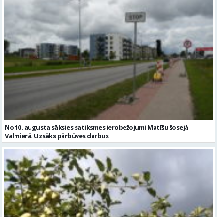
No 10. augusta sāksies satiksmes ierobežojumi Matīšu šosejā
Valmierā. Uzsāks pārbūves darbus