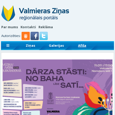
Par mums
Kontakti
Reklāma
Autorizēties:
Ziņas
Galerijas
Afiša
Sludinājumi
Reklāmraksti