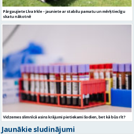
Pārgaujiete Līva Irkle – jauniete ar stabilu pamatu un mērķtiecīgu
skatu nākotnē
Vidzemes slimnīcā asins krājumi pietiekami šodien, bet kā būs rīt?
Jaunākie sludinājumi