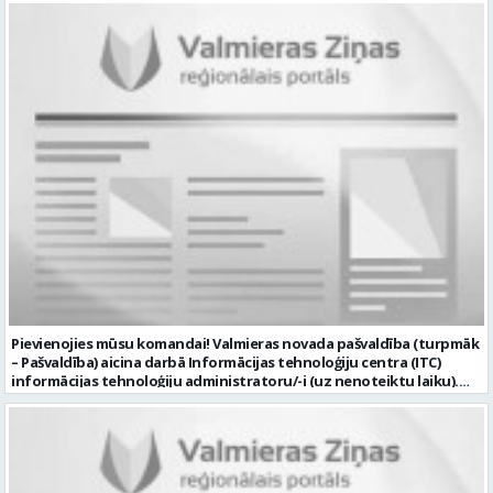
Pievienojies mūsu komandai! Valmieras novada pašvaldība (turpmāk
– Pašvaldība) aicina darbā Informācijas tehnoloģiju centra (ITC)
informācijas tehnoloģiju administratoru/-i (uz nenoteiktu laiku).
Darba vieta: Rūjienas un Naukšēnu apvienību teritorijās Ja Tev ir
vēlme: nodrošināt ar informācijas un komunikācijas tehnoloģijām
(turpmāk – IKT) saistīto problēmu pieteikumu pārvaldību un
operatīvu risināšanu; nodrošināt datortehnikas lietotāju atbalstu
un ar to saistīto problēmsituāciju risināšanu; uzstādīt, konfigurēt,
diagnosticēt un modernizēt Pašvaldības iestāžu datortehniku,