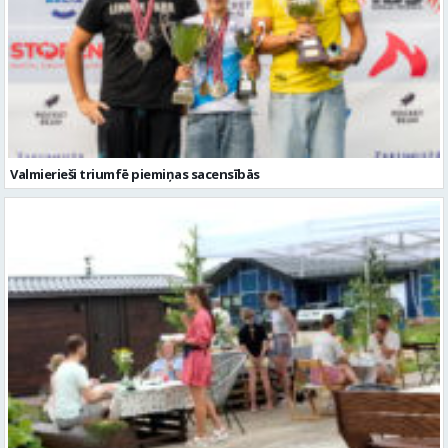
Valmierieši triumfē piemiņas sacensībās