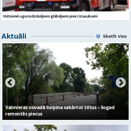
Vidzemē ugunsdzēsējiem glābējiem pieci izsaukumi
Aktuāli
Skatīt visu
No pagaidu teātra līdz laikmetīgās kultūras centram
– kā attīstīsies “Kurtuve”