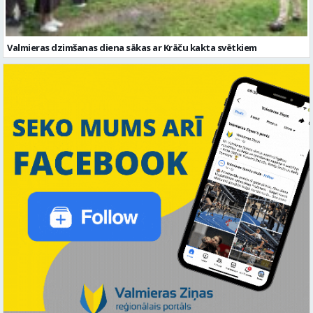
Valmieras dzimšanas diena sākas ar Krāču kakta svētkiem