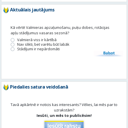
Aktuālais jautājums
Kā vērtē Valmieras apzaļumošanu, puķu dobes, rotācijas
apļu stādījumus vasaras sezonā?
Valmierā viss ir kārtībā
Nav slikti, bet varētu būt labāk
Stādījumi ir nepārdomāti
Balsot
Piedalies satura veidošanā
Tavā apkārtnē ir noticis kas interesants? Vēlies, lai mēs par to
uzrakstām?
Iesūti, un mēs to publicēsim!