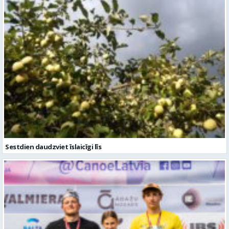
Sestdien daudzviet īslaicīgi līs