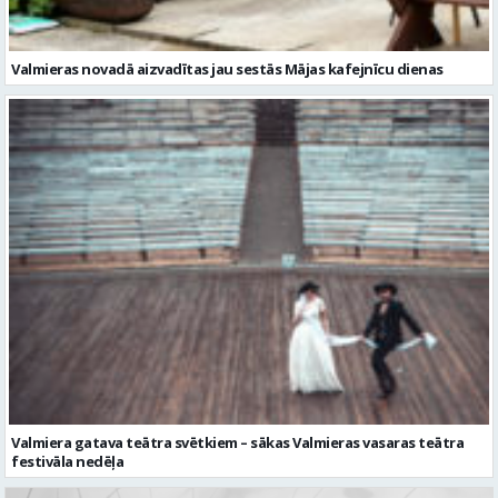
Valmieras novadā aizvadītas jau sestās Mājas kafejnīcu dienas
Valmiera gatava teātra svētkiem – sākas Valmieras vasaras teātra
festivāla nedēļa