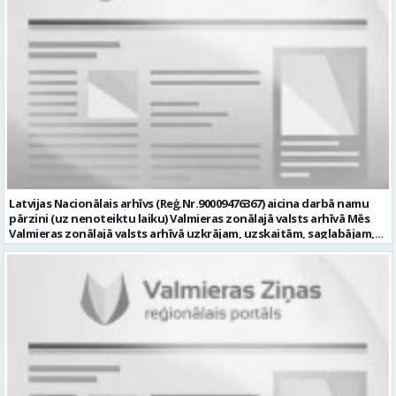
datortīklus un programmatūru, novērst kļūmes to darbībā;
kontrolēt ārējo pakalpojumu sniedzēju darbu izpildi Pašvaldības
iestādēs infrastruktūras uzturēšanā; sagatavot priekšlikumus par
IKT nomaiņu un efektīvāku izmantošanu; un ja Tev ir: vismaz vidējā
profesionālā izglītība informācijas tehnoloģiju jomā; darba
pieredze (ar informācijas tehnoloģijām saistītā jomā); izpratne par
datortehnikas un biroja tehnikas uzbūvi un problēmu risināšanas
secību; izpratne par datortīkla uzbūvi, tīkla iekārtu darbības
principiem; valsts valodas prasmes atbilstoši Valsts valodas likuma
prasībām; kompetences: ļoti labas organizatoriskās un saskarsmes
spējas, argumentācijas prasme; prasme patstāvīgi pieņemt
lēmumus; analītiskās spējas; augsta atbildības sajūta; precizitāte;
spēja strādāt individuāli un komandā; pašiniciatīva un spēja meklēt
Latvijas Nacionālais arhīvs (Reģ.Nr.90009476367) aicina darbā namu
un piedāvāt jaunus risinājumus; mēs piedāvājam: dinamisku,
pārzini (uz nenoteiktu laiku) Valmieras zonālajā valsts arhīvā Mēs
interesantu un atbildīgu darbu un ideju īstenošanas iespējas uz
Valmieras zonālajā valsts arhīvā uzkrājam, uzskaitām, saglabājam,
attīstību vērstā Pašvaldībā; pamatalgu pārbaudes laikā 1258,- EUR
darām pieejamu un popularizējam nacionālo dokumentāro
pirms nodokļu nomaksas, pēc pārbaudes laika 1310,- EUR pirms
mantojumu. Mūsu pārraudzībā un darbības zonā ietilpst Valmieras,
nodokļu nomaksas; iespēju saņemt atvaļinājuma pabalstu darba un
Valkas, Smiltenes un Limbažu novadi. Aicinām savai komandai
dzīves līdzsvaram par labu darba sniegumu; darba devēja
pievienoties čaklu, rūpīgu un atbildīgu kolēģi namu pārziņa amatā,
līdzfinansētu veselības apdrošināšanu pēc pārbaudes laika beigām,
kurš rūpētos par mūsu darba vietu Valmierā, Cempu ielā 13. Piesakies
kā arī citas sociālās garantijas/labumus atbilstoši darba rezultātam
un pievienojies mūsu kolektīvam! Mums ir svarīgi, lai Tev ir: • vismaz
un normatīvajos aktos noteiktajam; profesionālās pilnveidošanās
vidējā vai vidējā profesionālā izglītība; • profesionāla pieredze
un izaugsmes iespējas zinošu un atsaucīgu kolēģu komandā. CV,
saimniecisko darbu veikšanā, vēlams ēku vai namu
motivācijas vēstuli (līdz vienai A4 lapai datorrakstā Arial fontā, ar
apsaimniekošanas jomā; • labas iemaņas darbā ar datoru (MS Office,
burtu lielumu “11”) un izglītības dokumenta kopiju, lūdzam iesniegt
tīmekļa pārlūkprogrammās, e pasts); • valsts valodas prasmes
elektroniski, nosūtot uz personals@valmierasnovads.lv vai