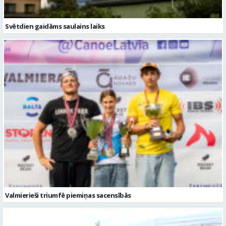
Svētdien gaidāms saulains laiks
Valmierieši triumfē piemiņas sacensībās