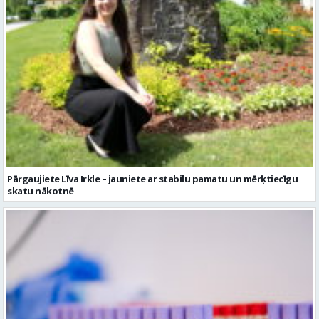
Pārgaujiete Līva Irkle – jauniete ar stabilu pamatu un mērķtiecīgu
skatu nākotnē