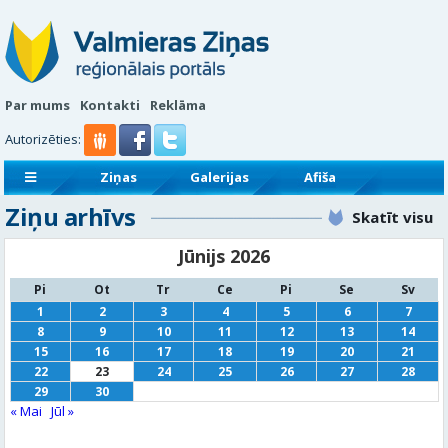
Par mums
Kontakti
Reklāma
Autorizēties:
Ziņas
Galerijas
Afiša
Ziņu arhīvs
Sludinājumi
Reklāmraksti
Skatīt visu
Jūnijs 2026
Pi
Ot
Tr
Ce
Pi
Se
Sv
1
2
3
4
5
6
7
8
9
10
11
12
13
14
15
16
17
18
19
20
21
22
23
24
25
26
27
28
29
30
« Mai
Jūl »