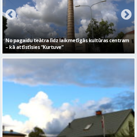
s centram
FOTO: Ar daudzveidīgiem notikumiem aizvad
Valmieras 743. dzimšanas diena