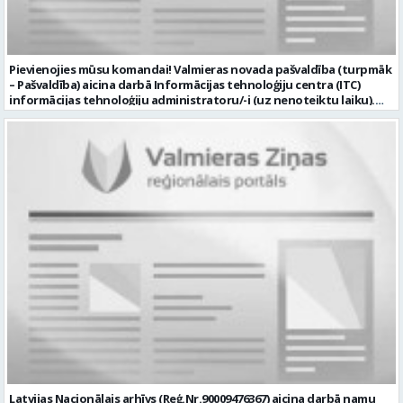
Pievienojies mūsu komandai! Valmieras novada pašvaldība (turpmāk
– Pašvaldība) aicina darbā Informācijas tehnoloģiju centra (ITC)
informācijas tehnoloģiju administratoru/-i (uz nenoteiktu laiku).
Darba vieta: Rūjienas un Naukšēnu apvienību teritorijās Ja Tev ir
vēlme: nodrošināt ar informācijas un komunikācijas tehnoloģijām
(turpmāk – IKT) saistīto problēmu pieteikumu pārvaldību un
operatīvu risināšanu; nodrošināt datortehnikas lietotāju atbalstu
un ar to saistīto problēmsituāciju risināšanu; uzstādīt, konfigurēt,
diagnosticēt un modernizēt Pašvaldības iestāžu datortehniku,
datortīklus un programmatūru, novērst kļūmes to darbībā;
kontrolēt ārējo pakalpojumu sniedzēju darbu izpildi Pašvaldības
iestādēs infrastruktūras uzturēšanā; sagatavot priekšlikumus par
IKT nomaiņu un efektīvāku izmantošanu; un ja Tev ir: vismaz vidējā
profesionālā izglītība informācijas tehnoloģiju jomā; darba
pieredze (ar informācijas tehnoloģijām saistītā jomā); izpratne par
datortehnikas un biroja tehnikas uzbūvi un problēmu risināšanas
secību; izpratne par datortīkla uzbūvi, tīkla iekārtu darbības
principiem; valsts valodas prasmes atbilstoši Valsts valodas likuma
prasībām; kompetences: ļoti labas organizatoriskās un saskarsmes
spējas, argumentācijas prasme; prasme patstāvīgi pieņemt
lēmumus; analītiskās spējas; augsta atbildības sajūta; precizitāte;
spēja strādāt individuāli un komandā; pašiniciatīva un spēja meklēt
Latvijas Nacionālais arhīvs (Reģ.Nr.90009476367) aicina darbā namu