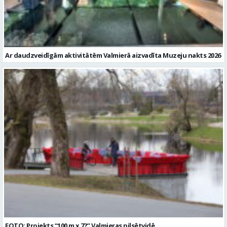
Ar daudzveidīgām aktivitātēm Valmierā aizvadīta Muzeju nakts 2026
FOTO: Projekts “100 m x 7?” Valmieras pilsētvidē