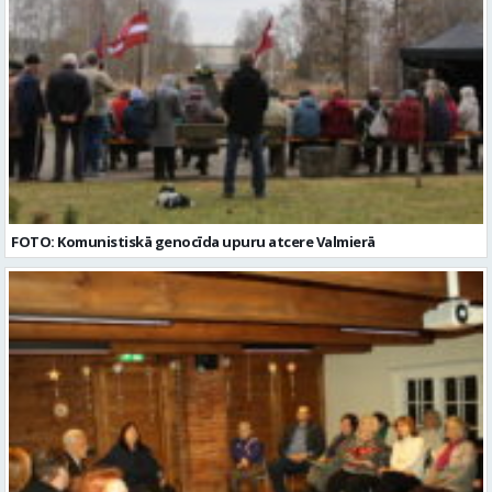
FOTO: Komunistiskā genocīda upuru atcere Valmierā