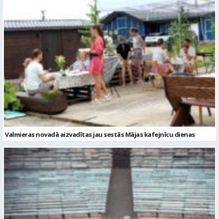
Valmieras novadā aizvadītas jau sestās Mājas kafejnīcu dienas