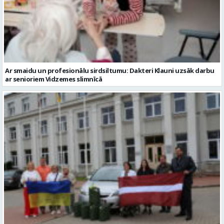
Ar smaidu un profesionālu sirdsiltumu: Dakteri Klauni uzsāk darbu
ar senioriem Vidzemes slimnīcā