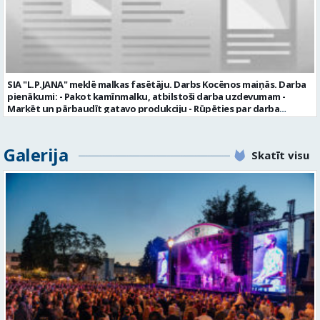
valmiera.lv personīgi SIA „VTU Valmiera”, Reģ.nr. 40003004220,
„Brandeļi”, Brandeļi, Kocēnu pagasts, Valmieras novads, personāla
daļā darba dienās no plkst. 13:00 līdz 16:00. 2 nedēļu laikā pēc
konkursa termiņa beigām sazināsimies ar pretendentiem, kuri tiks
aicināti uz tikšanos klātienē. Informācijai: 29231565 * Iesniegtos
personas datus SIA “VTU VALMIERA” izmantos, lai konkursa kārtībā
noteiktu vakancei atbilstošāko kandidātu. Ja kandidāts vēlas, lai
SIA "L.P.JANA" meklē malkas fasētāju. Darbs Kocēnos maiņās. Darba
viņa personas dati tiktu saglabāti SIA “VTU VALMIERA” iekšējā datu
pienākumi: - Pakot kamīnmalku, atbilstoši darba uzdevumam -
bāzē ar mērķi tos apstrādāt citos SIA “VTU VALMIERA” personāla
Marķēt un pārbaudīt gatavo produkciju - Rūpēties par darba
atlases konkursos, tad pieteikumā vakancei lūdzam kandidātam
kvalitāti un kārtību darba vietā Prasības kandidātiem: - Laba fiziskā
norādīt savu piekrišanu personas datu saglabāšanai. Profesija:
izturība - Precizitāte un ātrums - Prasme un vēlme strādāt komandā
TRANSPORTA DISPEČERS Darba vietas adrese: LATVIJA, Stacijas iela 1,
Uzņēmums piedāvā: - Atalgojumu EUR 1200 bruto (atkarīgs no
Galerija
Valmiera, Valmieras nov. Darba laika veids: Summētais darba laiks
Skatīt visu
padarītā) - Vienmēr laikā izmaksātu algu - Profesionālus un
Darba veids: Darbinieka amats uz nenoteiktu laiku Slodze: Viena
atbalstošus kolēģus Lūgums CV sūtīt uz e- pastu:
vesela slodze Darbības joma: Pakalpojumi Pieteikto vietu skaits: 1
pasutijumi@lpjana.lv vai zvanīt pa tālruni: 28319289 Profesija:
Līgums: Darbinieka amats uz nenoteiktu laiku Aktuāla līdz: 2026-08-
SAIŅOŠANAS OPERATORS Algas izmaksas veids: Laika darba alga
21 Kontaktpersona: CV ar norādi vakancei lūdzu sūtīt uz e-pastu
Darba vietas adrese: LATVIJA, Gravas iela 2, Kocēni, Kocēnu pag.,
info@vtu-valmiera.lv vai iesniegt personīgi Izglītības līmenis:
Valmieras nov. Slodze: Viena vesela slodze Darbības joma: Ražošana
Vispārējā vidējā izglītība
Pieteikto vietu skaits: 2 Aktuāla līdz: 2027-09-07 Darba sākšanas
datums: 2026-08-17 Kontaktpersona: Davids Pavlovs