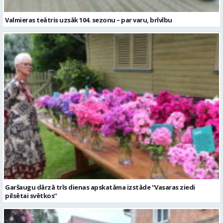
Valmieras teātris uzsāk 104. sezonu – par varu, brīvību
Garšaugu dārzā trīs dienas apskatāma izstāde “Vasaras ziedi
pilsētai svētkos”