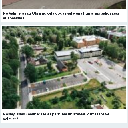
No Valmieras uz Ukrainu ceļā dodas vēl viena humānās palīdzības
automašīna
Noslēgusies Semināra ielas pārbūve un stāvlaukuma izbūve
Valmierā