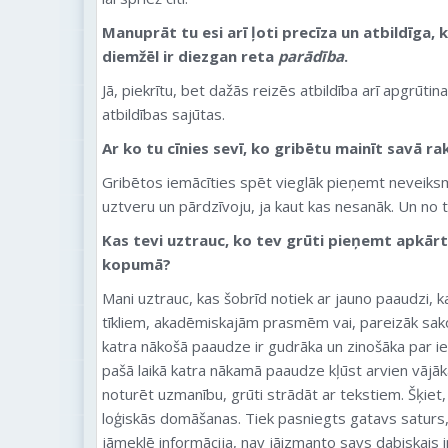
Manuprāt tu esi arī ļoti precīza un atbildīga,
diemžēl ir diezgan reta
parādība
.
Jā, piekrītu, bet dažās reizēs atbildība arī apgrūtina.
atbildības sajūtas.
Ar ko tu cīnies sevī, ko gribētu mainīt savā r
Gribētos iemācīties spēt vieglāk pieņemt neveiks
uztveru un pārdzīvoju, ja kaut kas nesanāk. Un no tā 
Kas tevi uztrauc, ko tev grūti pieņemt apkārt
kopumā?
Mani uztrauc, kas šobrīd notiek ar jauno paaudzi, ka
tīkliem, akadēmiskajām prasmēm vai, pareizāk sak
katra nākošā paaudze ir gudrāka un zinošāka par ie
pašā laikā katra nākamā paaudze kļūst arvien vājāka
noturēt uzmanību, grūti strādāt ar tekstiem. Šķiet, 
loģiskās domāšanas. Tiek pasniegts gatavs saturs, 
jāmeklē informācija, nav jāizmanto savs dabiskais i