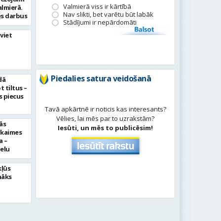
Valmierā viss ir kārtībā
almierā.
Nav slikti, bet varētu būt labāk
s darbus
Stādījumi ir nepārdomāti
Balsot
viet
Piedalies satura veidošanā
dā
 tiltus –
 piecus
Tavā apkārtnē ir noticis kas interesants?
Vēlies, lai mēs par to uzrakstām?
ās
Iesūti, un mēs to publicēsim!
pkaimes
a –
ielu
kļūs
nāks