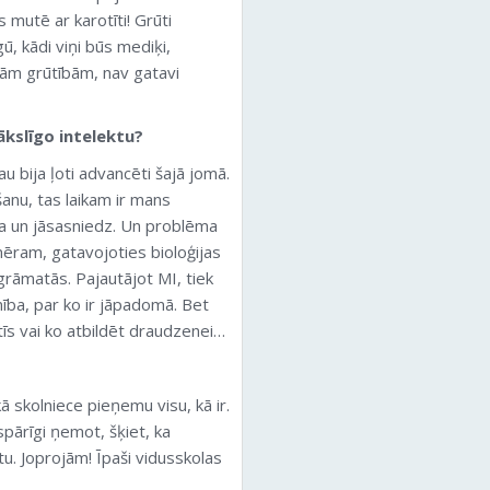
s mutē ar karotīti! Grūti
ū, kādi viņi būs mediķi,
ajām grūtībām, nav gatavi
ākslīgo intelektu?
au bija ļoti advancēti šajā jomā.
anu, tas laikam ir mans
ara un jāsasniedz. Un problēma
mēram, gatavojoties bioloģijas
rāmatās. Pajautājot MI, tiek
ība, par ko ir jāpadomā. Bet
tīs vai ko atbildēt draudzenei…
ā skolniece pieņemu visu, kā ir.
pārīgi ņemot, šķiet, ka
u. Joprojām! Īpaši vidusskolas