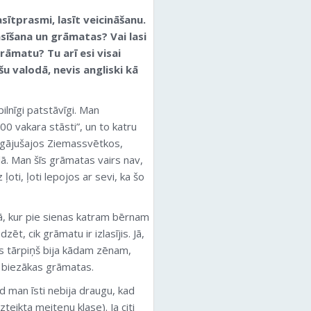
asītprasmi, lasīt veicināšanu.
asīšana un grāmatas? Vai lasi
āmatu? Tu arī esi visai
šu valodā, nevis angliski kā
ilnīgi patstāvīgi. Man
00 vakara stāsti”, un to katru
pagājušajos Ziemassvētkos,
ā. Man šīs grāmatas vairs nav,
ļoti, ļoti lepojos ar sevi, ka šo
lā, kur pie sienas katram bērnam
dzēt, cik grāmatu ir izlasījis. Jā,
is tārpiņš bija kādam zēnam,
t biezākas grāmatas.
d man īsti nebija draugu, kad
izteikta meiteņu klase). Ja citi