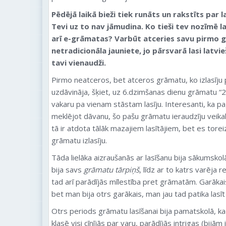
Pēdējā laikā bieži tiek runāts un rakstīts par l
Tevi uz to nav jāmudina. Ko tieši tev nozīmē l
arī e-grāmatas? Varbūt atceries savu pirmo gr
netradicionāla jauniete, jo pārsvarā lasi latvie
tavi vienaudži.
Pirmo neatceros, bet atceros grāmatu, ko izlasīju p
uzdāvināja, šķiet, uz 6.dzimšanas dienu grāmatu “2
vakaru pa vienam stāstam lasīju. Interesanti, ka 
meklējot dāvanu, šo pašu grāmatu ieraudzīju veikal
tā ir atdota tālāk mazajiem lasītājiem, bet es toreiz 
grāmatu izlasīju.
Tāda lielāka aizraušanās ar lasīšanu bija sākumsko
bija savs
grāmatu tārpiņš
, līdz ar to katrs varēja re
tad arī parādījās mīlestība pret grāmatām. Garāka
bet man bija otrs garākais, man jau tad patika lasī
Otrs periods grāmatu lasīšanai bija pamatskolā, ka
klasē visi cīnījās par varu, parādījās intrigas (bijām 