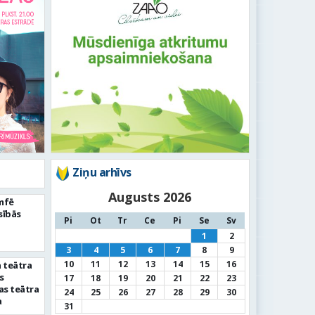
Ziņu arhīvs
Augusts 2026
umfē
sībās
Pi
Ot
Tr
Ce
Pi
Se
Sv
1
2
3
4
5
6
7
8
9
10
11
12
13
14
15
16
 teātra
s
17
18
19
20
21
22
23
as teātra
24
25
26
27
28
29
30
a
31