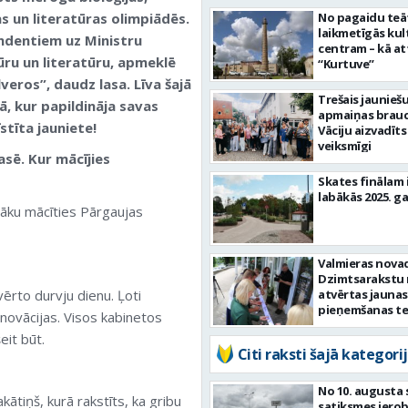
s un literatūras olimpiādēs.
No pagaidu teāt
laikmetīgās kul
endentiem uz Ministru
centram – kā att
ūru un literatūru, apmeklē
“Kurtuve”
veros”, daudz lasa. Līva šajā
Trešais jaunieš
, kur papildināja savas
apmaiņas brauc
stīta jauniete!
Vāciju aizvadīts
veiksmīgi
asē. Kur mācījies
Skates finālam 
labākās 2025. g
sāku mācīties Pārgaujas
Valmieras nova
Dzimtsarakstu
ērto durvju dienu. Ļoti
atvērtas jaunas
pieņemšanas te
enovācijas. Visos kabinetos
šeit būt.
Citi raksti šajā kategorij
No 10. augusta 
ātiņš, kurā rakstīts, ka gribu
satiksmes iero