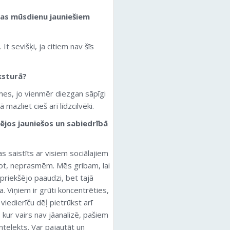
 kas mūsdienu jauniešiem
 It sevišķi, ja citiem nav šīs
aksturā?
mes, jo vienmēr diezgan sāpīgi
mazliet cieš arī līdzcilvēki.
ējos jauniešos un sabiedrībā
s saistīts ar visiem sociālajiem
ot, neprasmēm. Mēs gribam, lai
priekšējo paaudzi, bet tajā
. Viņiem ir grūti koncentrēties,
viedierīču dēļ pietrūkst arī
kur vairs nav jāanalizē, pašiem
ntelekts. Var pajautāt un