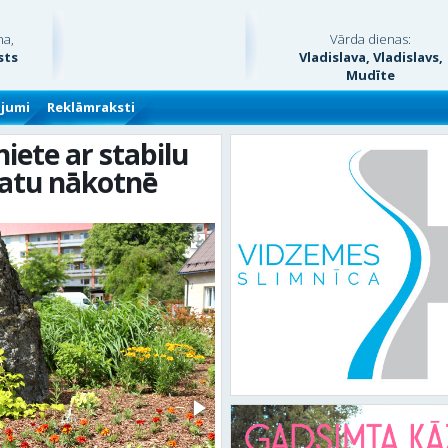
na,
Vārda dienas:
sts
Vladislava, Vladislavs,
Mudīte
ājumi
Reklāmraksti
niete ar stabilu
atu nākotnē