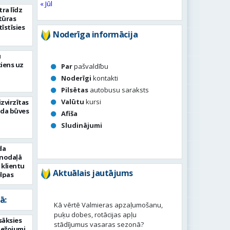
« Jūl
ra līdz
tūras
īstīsies
Noderīga informācija
u
iens uz
Par
pašvaldību
Noderīgi
kontakti
Pilsētas
autobusu saraksts
Valūtu
kursi
izvirzītas
ada būves
Afiša
Sludinājumi
da
 nodaļā
 klientu
Aktuālais jautājums
lpas
ā:
Kā vērtē Valmieras apzaļumošanu,
puķu dobes, rotācijas apļu
sāksies
stādījumus vasaras sezonā?
bežojumi