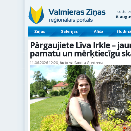
sestdie
8. augu
Ziņas
Galerijas
Afiša
Sludin
Pārgaujiete Līva Irkle – jau
pamatu un mērķtiecīgu sk
11.06.2026 12:20,
Autors:
Sandra Gredzena