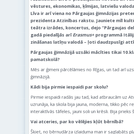
vēstures, ekonomikas, ķīmijas, latviešu valoda
Līva ir arī viena no Pārgaujas ģimnāzijas pret
prezidenta Atzinības rakstu. Jauniete mīl kult
teātra izrādes, koncertus, dejo “Pārgaujas del
gadā piedalījās arī
Erasmus+
programmā Itālijā
zināšanas latīņu valodā
– ļoti daudzpusīgi attī
Pārgaujas ģimnāzijā uzsāki mācīties tikai 10.kl
pamatskolā?
Mēs ar ģimeni pārcēlāmies no Rīgas, un tad arī uz
ģimnāzijā.
Kādi bija pirmie iespaidi par skolu?
Pirmie iespaidi radās jau tad, kad atbraucām uz Atv
uzrunāja, ka skola bija jauna, moderna, tikko pēc r
interaktīvās tāfeles, jauni soli un krēsli. Bija prieks 
Vai atceries, par ko vēlējies kļūt bērnībā?
Šķiet, no bērnudārza izlaiduma man ir saglabāts plak