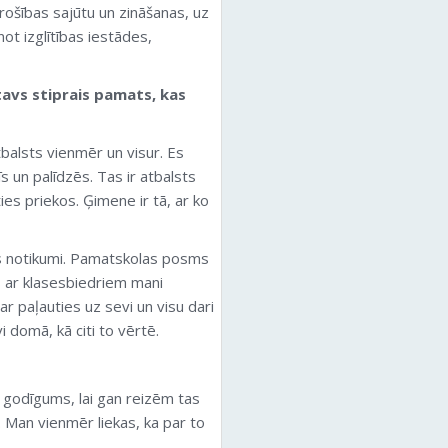
rošības sajūtu un zināšanas, uz
not izglītības iestādes,
 tavs stiprais pamats, kas
balsts vienmēr un visur. Es
s un palīdzēs. Tas ir atbalsts
līties priekos. Ģimene ir tā, ar ko
tnes notikumi. Pamatskolas posms
s ar klasesbiedriem mani
ar paļauties uz sevi un visu dari
vi domā, kā citi to vērtē.
n godīgums, lai gan reizēm tas
t. Man vienmēr liekas, ka par to