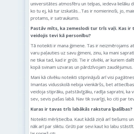
universitātes atmosfēru un telpas, iedeva lielāku d
ko tu ej, kā tur izskatās…Tas ir nomierinoši, jo, mai
protams, ir satraukums.
Pastāv mīts, ka zemeslodi tur trīs vaļi. Kas ir
veidojis tevi kā personību?
Tā noteikti ir mana ģimene. Tas ir neizmērojams at
varu paļauties uz savu ģimeni, zinu, ka mani sapratī
ne tikai tad, kad ir grūti. Tie ir cilvēki, ar kuriem da
kopā svinam uzvaras un pārdzīvojam zaudējumus.
Mani kā cilvēku noteikti stiprinājuši arī visi pagā
Imantas vidusskolā nebija vienkāršs, bet attiecība
veidoja stiprāku, patstāvīgāku, radīja sapratni, ka v
sev, sevis pašas labā. Nav tik svarīgi, ko citi par te
Kuras ir tavas trīs labākās rakstura īpašības?
Noteikti mērķtiecība. Kaut kādā ziņā arī tiešums u
nāk arī par sliktu. Grūti par sevi kaut ko labu stāstī
lai spriež citi.