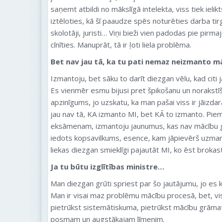
saņemt atbildi no mākslīgā intelekta, viss tiek ielikt
iztēloties, kā šī paaudze spēs noturēties darba tirg
skolotāji, juristi… Viņi bieži vien padodas pie pirm
cīnīties. Manuprāt, tā ir ļoti liela problēma.
Bet nav jau tā, ka tu pati nemaz neizmanto m
Izmantoju, bet sāku to darīt diezgan vēlu, kad citi j
Es vienmēr esmu bijusi pret špikošanu un norakstīš
apzinīgums, jo uzskatu, ka man pašai viss ir jāizd
jau nav tā, KA izmanto MI, bet KĀ to izmanto. Pie
eksāmenam, izmantoju jaunumus, kas nav mācību g
iedots kopsavilkums, esence, kam jāpievērš uzman
liekas diezgan smieklīgi pajautāt MI, ko ēst brokas
Ja tu būtu izglītības ministre…
Man diezgan grūti spriest par šo jautājumu, jo es k
Man ir visai maz problēmu mācību procesā, bet, vis
pietrūkst sistemātiskuma, pietrūkst mācību grāmat
posmam un augstākajam līmenim.