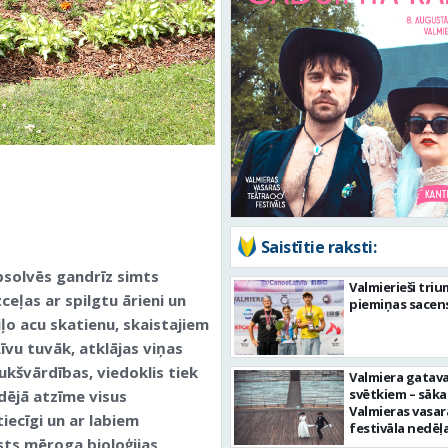
Saistītie raksti:
bsolvēs gandrīz simts
Valmierieši tri
izceļas ar spilgtu ārieni un
piemiņas sacen
ļo acu skatienu, skaistajiem
īvu tuvāk, atklājas viņas
ukšvārdības, viedoklis tiek
Valmiera gatava
svētkiem – sāka
ējā atzīme visus
Valmieras vasar
tiecīgi un ar labiem
festivāla nedēļ
lsts mēroga bioloģijas,