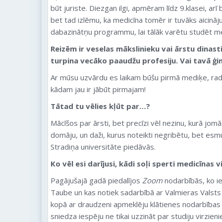
būt juriste. Diezgan ilgi, apmēram līdz 9.klasei, arī b
bet tad izlēmu, ka medicīna tomēr ir tuvāks aicināj
dabazinātņu programmu, lai tālāk varētu studēt me
Reizēm ir veselas mākslinieku vai ārstu dinast
turpina vecāko paaudžu profesiju. Vai tavā ģi
Ar mūsu uzvārdu es laikam būšu pirmā mediķe, rad
kādam jau ir jābūt pirmajam!
Tātad tu vēlies kļūt par…?
Mācīšos par ārsti, bet precīzi vēl nezinu, kurā jomā.
domāju, un daži, kurus noteikti negribētu, bet esm
Stradiņa universitāte piedāvās.
Ko vēl esi darījusi, kādi soļi sperti medicīnas v
Pagājušajā gadā piedalījos
Zoom
nodarbībās, ko ie
Taube un kas notiek sadarbībā ar Valmieras Valsts
kopā ar draudzeni apmeklēju klātienes nodarbības
sniedza iespēju ne tikai uzzināt par studiju virzieni