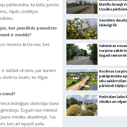
iju pārliecināta, ka būšu juriste,
Matīšu šosejā V
Uzsāks pārbūve
ums, tāpēc izvēlējos
dicīnu.
Sestdien daudz
īslaicīgi līs
ijas, kur jaunākās paaudzes
menē ir mediķi?
os neviena ārsta nav, bet
Valmieras nova
turpina sakārtot
šogad remontēs
 Ir dažādi virzieni, par kuriem
Kocēnos turpin
pakāpeniska a
u atvērta visam, ko Rīgas
ielu sakārtošan
pārbūvē Sējēju 
irzienā?
Piektdien laiks 
vēsāks un vējai
teica bioloģijas skolotāja Guna
 ģimnāziju. Šogad reizi mēnesī
 Jauno mediķu akadēmijā. Tas
em, bet arī iepazīt pašu