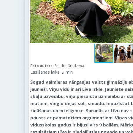
Foto autors:
Sandra Gredzena
Lasīšanas laiks:
9
min
Šogad Valmieras Pārgaujas Valsts ģimnāziju a
jaunieši. Viņu vidū ir arī Līva Irkle. Jauniete ne
skaļu uzvedību, viņa piesaista uzmanību ar dzi
matiem, vieglo dejas soli, smaidu. Iepazīstot L
zināšanas un inteliģence. Sarunās ar Līvu nav t
pausts ar pamatotiem argumentiem. Viņas vid
vidusskolas gadus ir bijusi virs 9 ballēm. Mērķ
rezultātiem Līva ir piedalījusies novada un va