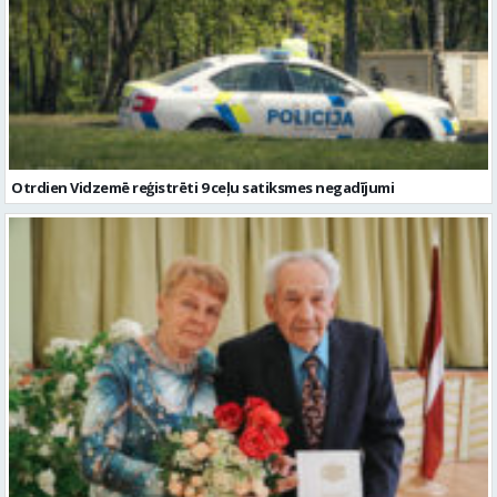
Otrdien Vidzemē reģistrēti 9 ceļu satiksmes negadījumi