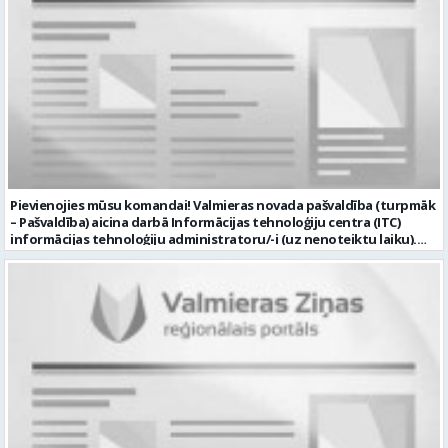
Pievienojies mūsu komandai! Valmieras novada pašvaldība (turpmāk
– Pašvaldība) aicina darbā Informācijas tehnoloģiju centra (ITC)
informācijas tehnoloģiju administratoru/-i (uz nenoteiktu laiku).
Darba vieta: Rūjienas un Naukšēnu apvienību teritorijās Ja Tev ir
vēlme: nodrošināt ar informācijas un komunikācijas tehnoloģijām
(turpmāk – IKT) saistīto problēmu pieteikumu pārvaldību un
operatīvu risināšanu; nodrošināt datortehnikas lietotāju atbalstu
un ar to saistīto problēmsituāciju risināšanu; uzstādīt, konfigurēt,
diagnosticēt un modernizēt Pašvaldības iestāžu datortehniku,
datortīklus un programmatūru, novērst kļūmes to darbībā;
kontrolēt ārējo pakalpojumu sniedzēju darbu izpildi Pašvaldības
iestādēs infrastruktūras uzturēšanā; sagatavot priekšlikumus par
IKT nomaiņu un efektīvāku izmantošanu; un ja Tev ir: vismaz vidējā
profesionālā izglītība informācijas tehnoloģiju jomā; darba
pieredze (ar informācijas tehnoloģijām saistītā jomā); izpratne par