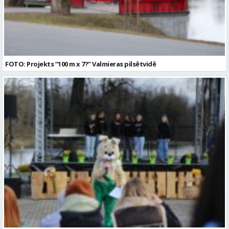
FOTO: Projekts “100 m x 7?” Valmieras pilsētvidē