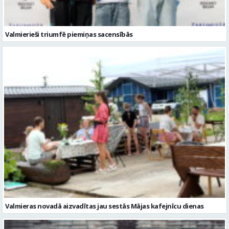
Valmierieši triumfē piemiņas sacensībās
Valmieras novadā aizvadītas jau sestās Mājas kafejnīcu dienas