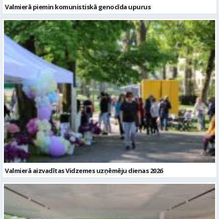
Valmierā piemin komunistiskā genocīda upurus
Valmierā aizvadītas Vidzemes uzņēmēju dienas 2026