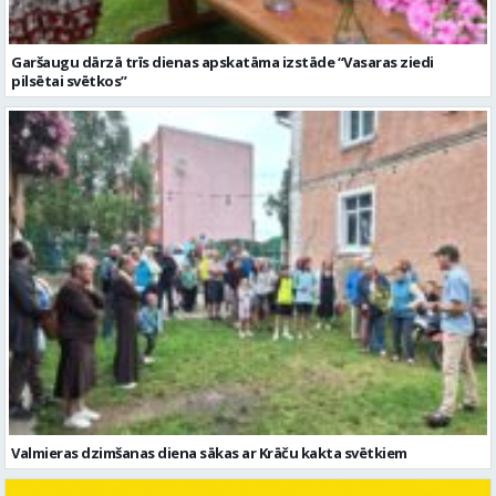
Garšaugu dārzā trīs dienas apskatāma izstāde “Vasaras ziedi
pilsētai svētkos”
Valmieras dzimšanas diena sākas ar Krāču kakta svētkiem