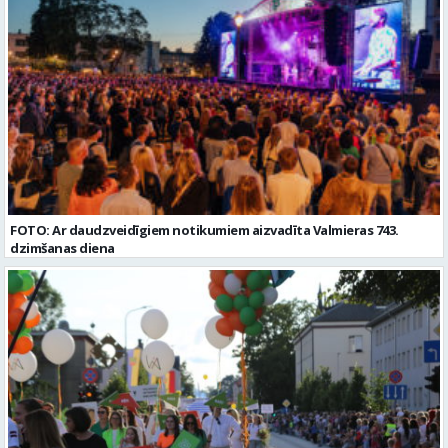
Pieteikto vietu skaits: 2 Aktuāla līdz: 2027-09-07 Darba sākšanas
datums: 2026-08-17 Kontaktpersona: Davids Pavlovs
FOTO: Ar daudzveidīgiem notikumiem aizvadīta Valmieras 743.
dzimšanas diena