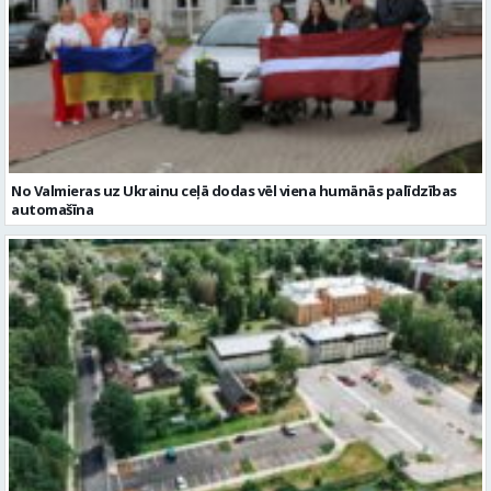
No Valmieras uz Ukrainu ceļā dodas vēl viena humānās palīdzības
automašīna