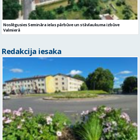
Noslēgusies Semināra ielas pārbūve un stāvlaukuma izbūve
Valmierā
Redakcija iesaka