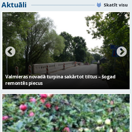
Aktuāli
Skatīt visu
No pagaidu teātra līdz laikmetīgās kultūras centram
– kā attīstīsies “Kurtuve”