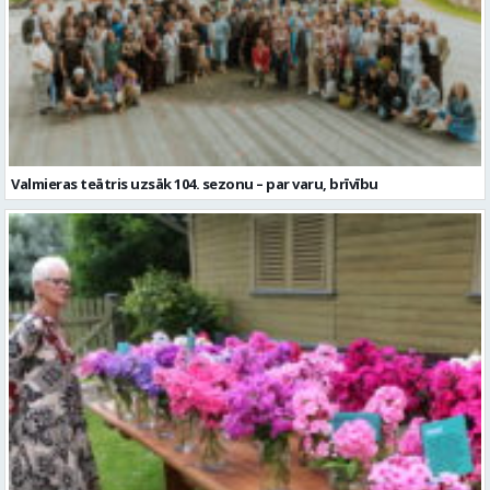
Valmieras teātris uzsāk 104. sezonu – par varu, brīvību