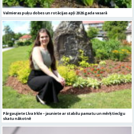
Valmieras puķu dobes un rotācijas apļi 2026.gada vasarā
Pārgaujiete Līva Irkle – jauniete ar stabilu pamatu un mērķtiecīgu
skatu nākotnē