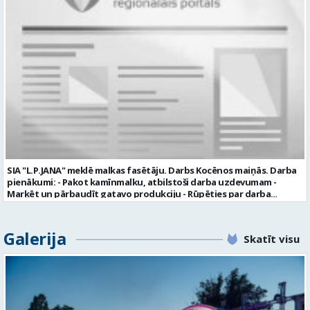
uzņēmumā darba laiku: maiņu grafiks (1. dežūra no plkst. 05.20 līdz
plkst. 16.20 un 2.dežūra no plkst. 12.50-21.00) darba samaksu sākot no
1100 līdz 1250 EUR (pirms nodokļu nomaksas) pilnas sociālās
garantijas veselības apdrošināšanas iespējas dinamisku un
profesionālu darba vidi apmācību pirms darba pienākumu
uzsākšanas CV ar norādi vakancei „dispečers Valmierā” iesniegt līdz
2026. gada 21. augustam (ieskaitot): sūtot elektroniski uz info@vtu-
valmiera.lv personīgi SIA „VTU Valmiera”, Reģ.nr. 40003004220,
„Brandeļi”, Brandeļi, Kocēnu pagasts, Valmieras novads, personāla
daļā darba dienās no plkst. 13:00 līdz 16:00. 2 nedēļu laikā pēc
konkursa termiņa beigām sazināsimies ar pretendentiem, kuri tiks
aicināti uz tikšanos klātienē. Informācijai: 29231565 * Iesniegtos
personas datus SIA “VTU VALMIERA” izmantos, lai konkursa kārtībā
noteiktu vakancei atbilstošāko kandidātu. Ja kandidāts vēlas, lai
SIA "L.P.JANA" meklē malkas fasētāju. Darbs Kocēnos maiņās. Darba
viņa personas dati tiktu saglabāti SIA “VTU VALMIERA” iekšējā datu
pienākumi: - Pakot kamīnmalku, atbilstoši darba uzdevumam -
bāzē ar mērķi tos apstrādāt citos SIA “VTU VALMIERA” personāla
Marķēt un pārbaudīt gatavo produkciju - Rūpēties par darba
atlases konkursos, tad pieteikumā vakancei lūdzam kandidātam
kvalitāti un kārtību darba vietā Prasības kandidātiem: - Laba fiziskā
norādīt savu piekrišanu personas datu saglabāšanai. Profesija:
izturība - Precizitāte un ātrums - Prasme un vēlme strādāt komandā
TRANSPORTA DISPEČERS Darba vietas adrese: LATVIJA, Stacijas iela 1,
Uzņēmums piedāvā: - Atalgojumu EUR 1200 bruto (atkarīgs no
Galerija
Valmiera, Valmieras nov. Darba laika veids: Summētais darba laiks
Skatīt visu
padarītā) - Vienmēr laikā izmaksātu algu - Profesionālus un
Darba veids: Darbinieka amats uz nenoteiktu laiku Slodze: Viena
atbalstošus kolēģus Lūgums CV sūtīt uz e- pastu:
vesela slodze Darbības joma: Pakalpojumi Pieteikto vietu skaits: 1
pasutijumi@lpjana.lv vai zvanīt pa tālruni: 28319289 Profesija:
Līgums: Darbinieka amats uz nenoteiktu laiku Aktuāla līdz: 2026-08-
SAIŅOŠANAS OPERATORS Algas izmaksas veids: Laika darba alga
21 Kontaktpersona: CV ar norādi vakancei lūdzu sūtīt uz e-pastu
Darba vietas adrese: LATVIJA, Gravas iela 2, Kocēni, Kocēnu pag.,
info@vtu-valmiera.lv vai iesniegt personīgi Izglītības līmenis:
Valmieras nov. Slodze: Viena vesela slodze Darbības joma: Ražošana
Vispārējā vidējā izglītība