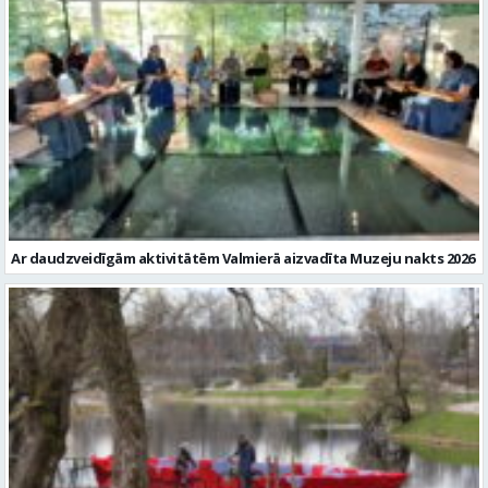
Ar daudzveidīgām aktivitātēm Valmierā aizvadīta Muzeju nakts 2026