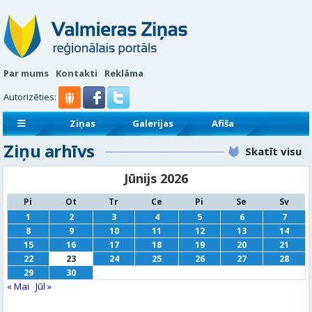
Par mums
Kontakti
Reklāma
Autorizēties:
Ziņas
Galerijas
Afiša
Ziņu arhīvs
Sludinājumi
Reklāmraksti
Skatīt visu
Jūnijs 2026
Pi
Ot
Tr
Ce
Pi
Se
Sv
1
2
3
4
5
6
7
8
9
10
11
12
13
14
15
16
17
18
19
20
21
22
23
24
25
26
27
28
29
30
« Mai
Jūl »