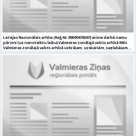
datortehnikas un biroja tehnikas uzbūvi un problēmu risināšanas
secību; izpratne par datortīkla uzbūvi, tīkla iekārtu darbības
principiem; valsts valodas prasmes atbilstoši Valsts valodas likuma
prasībām; kompetences: ļoti labas organizatoriskās un saskarsmes
spējas, argumentācijas prasme; prasme patstāvīgi pieņemt
lēmumus; analītiskās spējas; augsta atbildības sajūta; precizitāte;
spēja strādāt individuāli un komandā; pašiniciatīva un spēja meklēt
Latvijas Nacionālais arhīvs (Reģ.Nr.90009476367) aicina darbā namu
un piedāvāt jaunus risinājumus; mēs piedāvājam: dinamisku,
pārzini (uz nenoteiktu laiku) Valmieras zonālajā valsts arhīvā Mēs
interesantu un atbildīgu darbu un ideju īstenošanas iespējas uz
Valmieras zonālajā valsts arhīvā uzkrājam, uzskaitām, saglabājam,
attīstību vērstā Pašvaldībā; pamatalgu pārbaudes laikā 1258,- EUR
darām pieejamu un popularizējam nacionālo dokumentāro
pirms nodokļu nomaksas, pēc pārbaudes laika 1310,- EUR pirms
mantojumu. Mūsu pārraudzībā un darbības zonā ietilpst Valmieras,
nodokļu nomaksas; iespēju saņemt atvaļinājuma pabalstu darba un
Valkas, Smiltenes un Limbažu novadi. Aicinām savai komandai
dzīves līdzsvaram par labu darba sniegumu; darba devēja
pievienoties čaklu, rūpīgu un atbildīgu kolēģi namu pārziņa amatā,
līdzfinansētu veselības apdrošināšanu pēc pārbaudes laika beigām,
kurš rūpētos par mūsu darba vietu Valmierā, Cempu ielā 13. Piesakies
kā arī citas sociālās garantijas/labumus atbilstoši darba rezultātam
un pievienojies mūsu kolektīvam! Mums ir svarīgi, lai Tev ir: • vismaz
un normatīvajos aktos noteiktajam; profesionālās pilnveidošanās
vidējā vai vidējā profesionālā izglītība; • profesionāla pieredze
un izaugsmes iespējas zinošu un atsaucīgu kolēģu komandā. CV,
saimniecisko darbu veikšanā, vēlams ēku vai namu
motivācijas vēstuli (līdz vienai A4 lapai datorrakstā Arial fontā, ar
apsaimniekošanas jomā; • labas iemaņas darbā ar datoru (MS Office,
burtu lielumu “11”) un izglītības dokumenta kopiju, lūdzam iesniegt
tīmekļa pārlūkprogrammās, e pasts); • valsts valodas prasmes
elektroniski, nosūtot uz personals@valmierasnovads.lv vai
vismaz B2 līmenī; • prasme plānot un organizēt savu darbu,
personīgi Pašvaldības Dokumentu pārvaldības un klientu
patstāvīgi risināt ar darba pienākumiem saistītus jautājumus, kā arī
apkalpošanas centrā, adrese: Lāčplēša ielā 2, Valmierā, Valmieras
augsta atbildības izjūta un labas sadarbības prasmes; • B
novadā ar norādi „Informācijas tehnoloģiju centra Informācijas
kategorijas autovadītāja apliecība, iespēja darba vajadzībām
tehnoloģiju administratora/-es amatam” līdz 2026.gada
izmantot personīgo automašīnu; • par priekšrocību uzskatīsim
23.augustam. Tālrunis papildu informācijai: 64292237. Profesija:
apgūtas ugunsdrošības apmācības vismaz 20 stundu apjomā. Mēs
INFORMĀCIJAS TEHNOLOĢIJU ADMINISTRATORS Darba vietas adrese:
Tev uzticēsim: • nodrošināt arhīva ēkas apsaimniekošanu; •