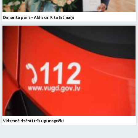
Dimanta pāris – Aldis un Rita Ertmaņi
Vidzemē dzēsti trīs ugunsgrēki