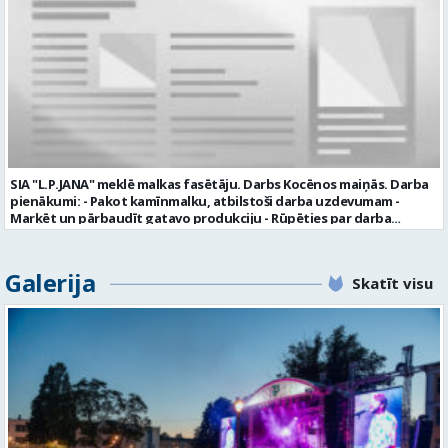
garantijas veselības apdrošināšanas iespējas dinamisku un
profesionālu darba vidi apmācību pirms darba pienākumu
uzsākšanas CV ar norādi vakancei „dispečers Valmierā” iesniegt līdz
2026. gada 21. augustam (ieskaitot): sūtot elektroniski uz info@vtu-
valmiera.lv personīgi SIA „VTU Valmiera”, Reģ.nr. 40003004220,
„Brandeļi”, Brandeļi, Kocēnu pagasts, Valmieras novads, personāla
daļā darba dienās no plkst. 13:00 līdz 16:00. 2 nedēļu laikā pēc
konkursa termiņa beigām sazināsimies ar pretendentiem, kuri tiks
aicināti uz tikšanos klātienē. Informācijai: 29231565 * Iesniegtos
personas datus SIA “VTU VALMIERA” izmantos, lai konkursa kārtībā
noteiktu vakancei atbilstošāko kandidātu. Ja kandidāts vēlas, lai
SIA "L.P.JANA" meklē malkas fasētāju. Darbs Kocēnos maiņās. Darba
viņa personas dati tiktu saglabāti SIA “VTU VALMIERA” iekšējā datu
pienākumi: - Pakot kamīnmalku, atbilstoši darba uzdevumam -
bāzē ar mērķi tos apstrādāt citos SIA “VTU VALMIERA” personāla
Marķēt un pārbaudīt gatavo produkciju - Rūpēties par darba
atlases konkursos, tad pieteikumā vakancei lūdzam kandidātam
kvalitāti un kārtību darba vietā Prasības kandidātiem: - Laba fiziskā
norādīt savu piekrišanu personas datu saglabāšanai. Profesija:
izturība - Precizitāte un ātrums - Prasme un vēlme strādāt komandā
TRANSPORTA DISPEČERS Darba vietas adrese: LATVIJA, Stacijas iela 1,
Uzņēmums piedāvā: - Atalgojumu EUR 1200 bruto (atkarīgs no
Galerija
Valmiera, Valmieras nov. Darba laika veids: Summētais darba laiks
Skatīt visu
padarītā) - Vienmēr laikā izmaksātu algu - Profesionālus un
Darba veids: Darbinieka amats uz nenoteiktu laiku Slodze: Viena
atbalstošus kolēģus Lūgums CV sūtīt uz e- pastu:
vesela slodze Darbības joma: Pakalpojumi Pieteikto vietu skaits: 1
pasutijumi@lpjana.lv vai zvanīt pa tālruni: 28319289 Profesija:
Līgums: Darbinieka amats uz nenoteiktu laiku Aktuāla līdz: 2026-08-
SAIŅOŠANAS OPERATORS Algas izmaksas veids: Laika darba alga
21 Kontaktpersona: CV ar norādi vakancei lūdzu sūtīt uz e-pastu
Darba vietas adrese: LATVIJA, Gravas iela 2, Kocēni, Kocēnu pag.,
info@vtu-valmiera.lv vai iesniegt personīgi Izglītības līmenis:
Valmieras nov. Slodze: Viena vesela slodze Darbības joma: Ražošana
Vispārējā vidējā izglītība
Pieteikto vietu skaits: 2 Aktuāla līdz: 2027-09-07 Darba sākšanas
datums: 2026-08-17 Kontaktpersona: Davids Pavlovs