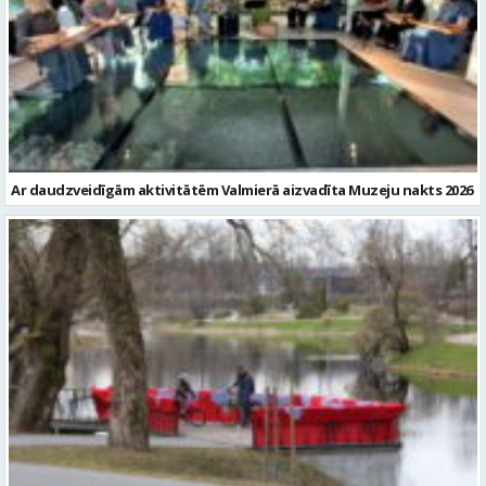
Ar daudzveidīgām aktivitātēm Valmierā aizvadīta Muzeju nakts 2026