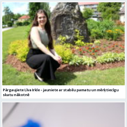
Pārgaujiete Līva Irkle – jauniete ar stabilu pamatu un mērķtiecīgu
skatu nākotnē