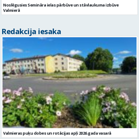
Noslēgusies Semināra ielas pārbūve un stāvlaukuma izbūve
Valmierā
Redakcija iesaka
Valmieras puķu dobes un rotācijas apļi 2026.gada vasarā