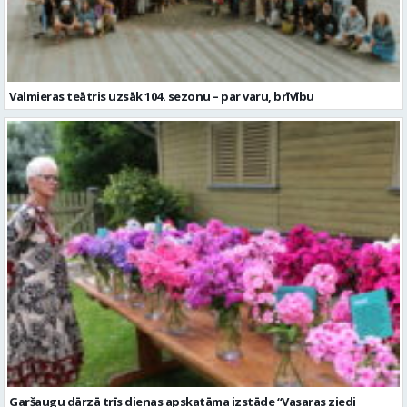
Valmieras teātris uzsāk 104. sezonu – par varu, brīvību
Garšaugu dārzā trīs dienas apskatāma izstāde “Vasaras ziedi