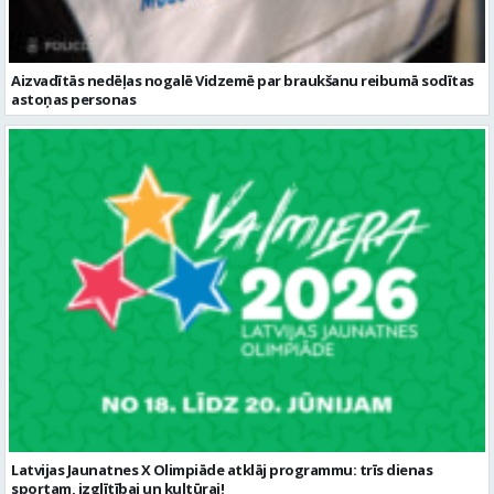
Aizvadītās nedēļas nogalē Vidzemē par braukšanu reibumā sodītas
astoņas personas
Latvijas Jaunatnes X Olimpiāde atklāj programmu: trīs dienas
sportam, izglītībai un kultūrai!