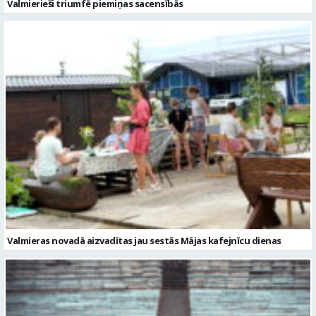
Valmierieši triumfē piemiņas sacensībās
Valmieras novadā aizvadītas jau sestās Mājas kafejnīcu dienas