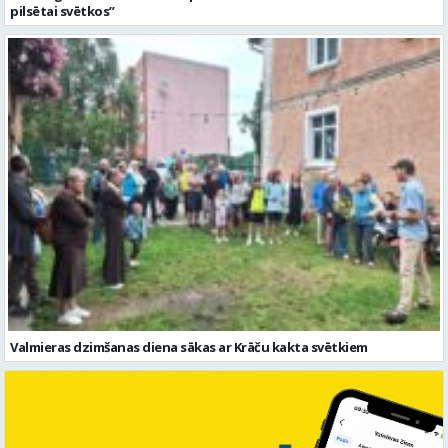
pilsētai svētkos”
Valmieras dzimšanas diena sākas ar Krāču kakta svētkiem