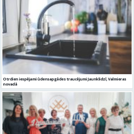
Otrdien iespējami ūdensapgādes traucējumi Jaunklidzī, Valmieras
novadā