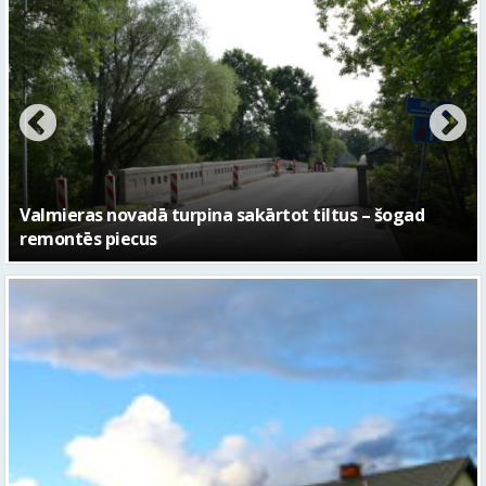
No pagaidu teātra līdz laikmetīgās kultūras centram
– kā attīstīsies “Kurtuve”