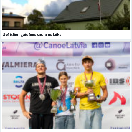
Svētdien gaidāms saulains laiks