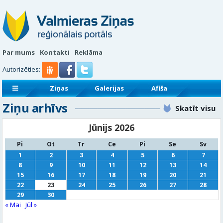
Par mums
Kontakti
Reklāma
Autorizēties:
Ziņas
Galerijas
Afiša
Ziņu arhīvs
Sludinājumi
Reklāmraksti
Skatīt visu
Jūnijs 2026
Pi
Ot
Tr
Ce
Pi
Se
Sv
1
2
3
4
5
6
7
8
9
10
11
12
13
14
15
16
17
18
19
20
21
22
23
24
25
26
27
28
29
30
« Mai
Jūl »