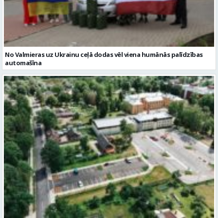
No Valmieras uz Ukrainu ceļā dodas vēl viena humānās palīdzības
automašīna