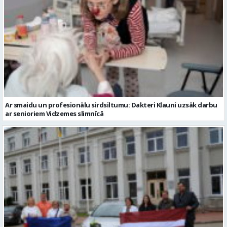
Ar smaidu un profesionālu sirdsiltumu: Dakteri Klauni uzsāk darbu
ar senioriem Vidzemes slimnīcā