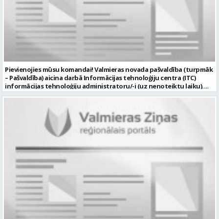
Pievienojies mūsu komandai! Valmieras novada pašvaldība (turpmāk
– Pašvaldība) aicina darbā Informācijas tehnoloģiju centra (ITC)
informācijas tehnoloģiju administratoru/-i (uz nenoteiktu laiku).
Darba vieta: Rūjienas un Naukšēnu apvienību teritorijās Ja Tev ir
vēlme: nodrošināt ar informācijas un komunikācijas tehnoloģijām
(turpmāk – IKT) saistīto problēmu pieteikumu pārvaldību un
operatīvu risināšanu; nodrošināt datortehnikas lietotāju atbalstu
un ar to saistīto problēmsituāciju risināšanu; uzstādīt, konfigurēt,
diagnosticēt un modernizēt Pašvaldības iestāžu datortehniku,
datortīklus un programmatūru, novērst kļūmes to darbībā;
kontrolēt ārējo pakalpojumu sniedzēju darbu izpildi Pašvaldības
iestādēs infrastruktūras uzturēšanā; sagatavot priekšlikumus par
IKT nomaiņu un efektīvāku izmantošanu; un ja Tev ir: vismaz vidējā
profesionālā izglītība informācijas tehnoloģiju jomā; darba
pieredze (ar informācijas tehnoloģijām saistītā jomā); izpratne par
datortehnikas un biroja tehnikas uzbūvi un problēmu risināšanas
secību; izpratne par datortīkla uzbūvi, tīkla iekārtu darbības
principiem; valsts valodas prasmes atbilstoši Valsts valodas likuma