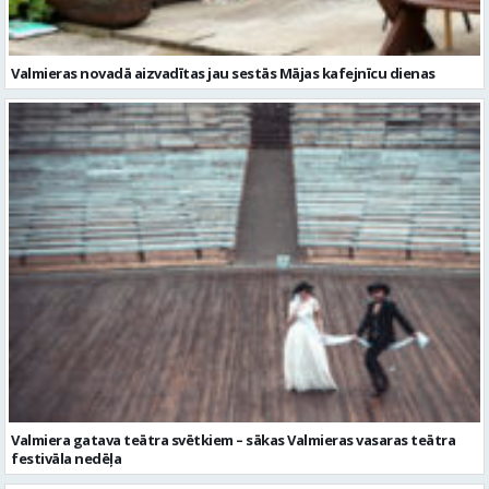
Valmieras novadā aizvadītas jau sestās Mājas kafejnīcu dienas
Valmiera gatava teātra svētkiem – sākas Valmieras vasaras teātra
festivāla nedēļa