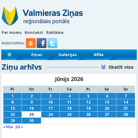
Par mums
Kontakti
Reklāma
Autorizēties:
Ziņas
Galerijas
Afiša
Ziņu arhīvs
Sludinājumi
Reklāmraksti
Skatīt visu
Jūnijs 2026
Pi
Ot
Tr
Ce
Pi
Se
Sv
1
2
3
4
5
6
7
8
9
10
11
12
13
14
15
16
17
18
19
20
21
22
23
24
25
26
27
28
29
30
« Mai
Jūl »