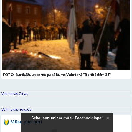
FOTO: Barikāžu atceres pasākums Valmierā “Barikādēm 35”
Valmieras Ziņas
Valmieras novads
Seko jaunumiem mūsu Facebook lapā!
Mūsu partneri