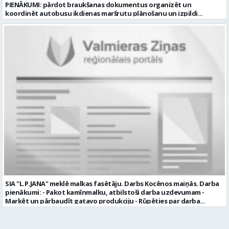
PIENĀKUMI: pārdot braukšanas dokumentus organizēt un
koordinēt autobusu ikdienas maršrutu plānošanu un izpildi
nodrošināt autobusu vadītāju dienas darba uzdevumu
sagatavošanu PRASĪBAS PRETENDENTIEM: vidējā vai vidējā
profesionālā izglītība augsta atbildības sajūta, precizitāte un labas
komunikācijas spējas labas iemaņas darbā ar datoru un
elektronisko kases aparātu UZŅĒMUMS PIEDĀVĀ: darbu stabilā
uzņēmumā darba laiku: maiņu grafiks (1. dežūra no plkst. 05.20 līdz
plkst. 16.20 un 2.dežūra no plkst. 12.50-21.00) darba samaksu sākot no
1100 līdz 1250 EUR (pirms nodokļu nomaksas) pilnas sociālās
garantijas veselības apdrošināšanas iespējas dinamisku un
profesionālu darba vidi apmācību pirms darba pienākumu
uzsākšanas CV ar norādi vakancei „dispečers Valmierā” iesniegt līdz
2026. gada 21. augustam (ieskaitot): sūtot elektroniski uz info@vtu-
valmiera.lv personīgi SIA „VTU Valmiera”, Reģ.nr. 40003004220,
„Brandeļi”, Brandeļi, Kocēnu pagasts, Valmieras novads, personāla
daļā darba dienās no plkst. 13:00 līdz 16:00. 2 nedēļu laikā pēc
konkursa termiņa beigām sazināsimies ar pretendentiem, kuri tiks
aicināti uz tikšanos klātienē. Informācijai: 29231565 * Iesniegtos
personas datus SIA “VTU VALMIERA” izmantos, lai konkursa kārtībā
noteiktu vakancei atbilstošāko kandidātu. Ja kandidāts vēlas, lai
SIA "L.P.JANA" meklē malkas fasētāju. Darbs Kocēnos maiņās. Darba
viņa personas dati tiktu saglabāti SIA “VTU VALMIERA” iekšējā datu
pienākumi: - Pakot kamīnmalku, atbilstoši darba uzdevumam -
bāzē ar mērķi tos apstrādāt citos SIA “VTU VALMIERA” personāla
Marķēt un pārbaudīt gatavo produkciju - Rūpēties par darba
atlases konkursos, tad pieteikumā vakancei lūdzam kandidātam
kvalitāti un kārtību darba vietā Prasības kandidātiem: - Laba fiziskā
norādīt savu piekrišanu personas datu saglabāšanai. Profesija:
izturība - Precizitāte un ātrums - Prasme un vēlme strādāt komandā
TRANSPORTA DISPEČERS Darba vietas adrese: LATVIJA, Stacijas iela 1,
Uzņēmums piedāvā: - Atalgojumu EUR 1200 bruto (atkarīgs no