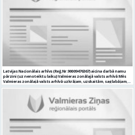
diagnosticēt un modernizēt Pašvaldības iestāžu datortehniku,
datortīklus un programmatūru, novērst kļūmes to darbībā;
kontrolēt ārējo pakalpojumu sniedzēju darbu izpildi Pašvaldības
iestādēs infrastruktūras uzturēšanā; sagatavot priekšlikumus par
IKT nomaiņu un efektīvāku izmantošanu; un ja Tev ir: vismaz vidējā
profesionālā izglītība informācijas tehnoloģiju jomā; darba
pieredze (ar informācijas tehnoloģijām saistītā jomā); izpratne par
datortehnikas un biroja tehnikas uzbūvi un problēmu risināšanas
secību; izpratne par datortīkla uzbūvi, tīkla iekārtu darbības
principiem; valsts valodas prasmes atbilstoši Valsts valodas likuma
prasībām; kompetences: ļoti labas organizatoriskās un saskarsmes
spējas, argumentācijas prasme; prasme patstāvīgi pieņemt
lēmumus; analītiskās spējas; augsta atbildības sajūta; precizitāte;
spēja strādāt individuāli un komandā; pašiniciatīva un spēja meklēt
Latvijas Nacionālais arhīvs (Reģ.Nr.90009476367) aicina darbā namu
un piedāvāt jaunus risinājumus; mēs piedāvājam: dinamisku,
pārzini (uz nenoteiktu laiku) Valmieras zonālajā valsts arhīvā Mēs
interesantu un atbildīgu darbu un ideju īstenošanas iespējas uz
Valmieras zonālajā valsts arhīvā uzkrājam, uzskaitām, saglabājam,
attīstību vērstā Pašvaldībā; pamatalgu pārbaudes laikā 1258,- EUR
darām pieejamu un popularizējam nacionālo dokumentāro
pirms nodokļu nomaksas, pēc pārbaudes laika 1310,- EUR pirms
mantojumu. Mūsu pārraudzībā un darbības zonā ietilpst Valmieras,
nodokļu nomaksas; iespēju saņemt atvaļinājuma pabalstu darba un
Valkas, Smiltenes un Limbažu novadi. Aicinām savai komandai
dzīves līdzsvaram par labu darba sniegumu; darba devēja
pievienoties čaklu, rūpīgu un atbildīgu kolēģi namu pārziņa amatā,
līdzfinansētu veselības apdrošināšanu pēc pārbaudes laika beigām,
kurš rūpētos par mūsu darba vietu Valmierā, Cempu ielā 13. Piesakies
kā arī citas sociālās garantijas/labumus atbilstoši darba rezultātam
un pievienojies mūsu kolektīvam! Mums ir svarīgi, lai Tev ir: • vismaz
un normatīvajos aktos noteiktajam; profesionālās pilnveidošanās
vidējā vai vidējā profesionālā izglītība; • profesionāla pieredze
un izaugsmes iespējas zinošu un atsaucīgu kolēģu komandā. CV,
saimniecisko darbu veikšanā, vēlams ēku vai namu
motivācijas vēstuli (līdz vienai A4 lapai datorrakstā Arial fontā, ar
apsaimniekošanas jomā; • labas iemaņas darbā ar datoru (MS Office,
burtu lielumu “11”) un izglītības dokumenta kopiju, lūdzam iesniegt
tīmekļa pārlūkprogrammās, e pasts); • valsts valodas prasmes
elektroniski, nosūtot uz personals@valmierasnovads.lv vai