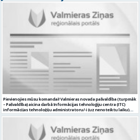
Pievienojies mūsu komandai! Valmieras novada pašvaldība (turpmāk
– Pašvaldība) aicina darbā Informācijas tehnoloģiju centra (ITC)
informācijas tehnoloģiju administratoru/-i (uz nenoteiktu laiku).
Darba vieta: Rūjienas un Naukšēnu apvienību teritorijās Ja Tev ir
vēlme: nodrošināt ar informācijas un komunikācijas tehnoloģijām
(turpmāk – IKT) saistīto problēmu pieteikumu pārvaldību un
operatīvu risināšanu; nodrošināt datortehnikas lietotāju atbalstu
un ar to saistīto problēmsituāciju risināšanu; uzstādīt, konfigurēt,