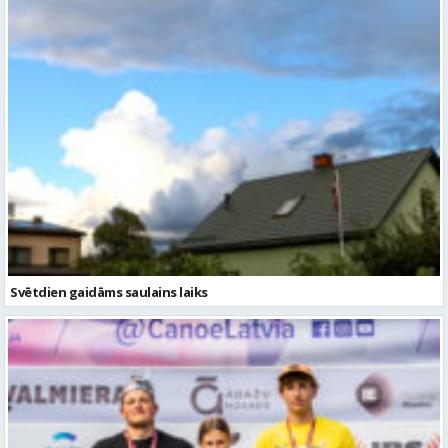
Svētdien gaidāms saulains laiks