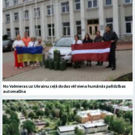
No Valmieras uz Ukrainu ceļā dodas vēl viena humānās palīdzības
automašīna