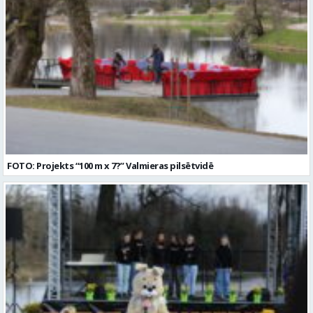
FOTO: Projekts “100 m x 7?” Valmieras pilsētvidē