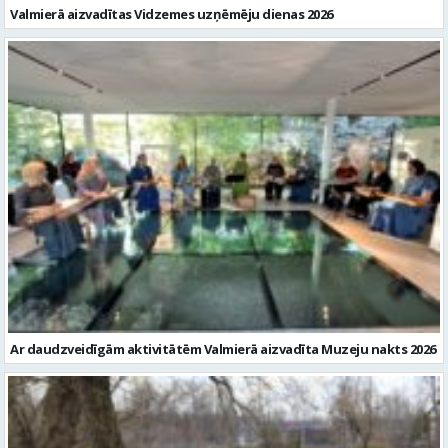
Valmierā aizvadītas Vidzemes uzņēmēju dienas 2026
Ar daudzveidīgām aktivitātēm Valmierā aizvadīta Muzeju nakts 2026