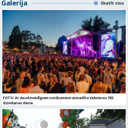
Galerija
Valmiera, Valmieras nov. Darba laika veids: Summētais darba laiks
Skatīt visu
padarītā) - Vienmēr laikā izmaksātu algu - Profesionālus un
Darba veids: Darbinieka amats uz nenoteiktu laiku Slodze: Viena
atbalstošus kolēģus Lūgums CV sūtīt uz e- pastu:
vesela slodze Darbības joma: Pakalpojumi Pieteikto vietu skaits: 1
pasutijumi@lpjana.lv vai zvanīt pa tālruni: 28319289 Profesija:
Līgums: Darbinieka amats uz nenoteiktu laiku Aktuāla līdz: 2026-08-
SAIŅOŠANAS OPERATORS Algas izmaksas veids: Laika darba alga
21 Kontaktpersona: CV ar norādi vakancei lūdzu sūtīt uz e-pastu
Darba vietas adrese: LATVIJA, Gravas iela 2, Kocēni, Kocēnu pag.,
info@vtu-valmiera.lv vai iesniegt personīgi Izglītības līmenis:
Valmieras nov. Slodze: Viena vesela slodze Darbības joma: Ražošana
Vispārējā vidējā izglītība
Pieteikto vietu skaits: 2 Aktuāla līdz: 2027-09-07 Darba sākšanas
datums: 2026-08-17 Kontaktpersona: Davids Pavlovs
FOTO: Ar daudzveidīgiem notikumiem aizvadīta Valmieras 743.
dzimšanas diena