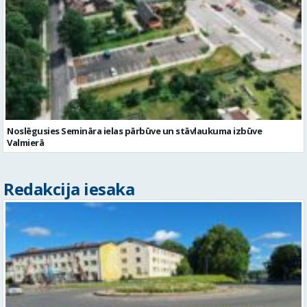
Noslēgusies Semināra ielas pārbūve un stāvlaukuma izbūve
Valmierā
Redakcija iesaka