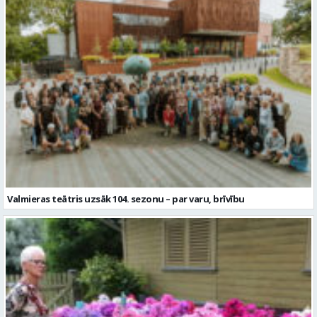
Valmieras teātris uzsāk 104. sezonu – par varu, brīvību