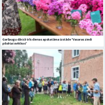
Garšaugu dārzā trīs dienas apskatāma izstāde “Vasaras ziedi
pilsētai svētkos”