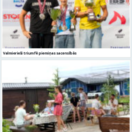
Valmierieši triumfē piemiņas sacensībās