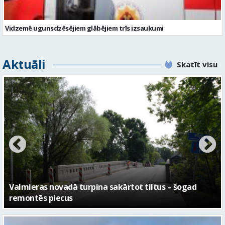
Vidzemē ugunsdzēsējiem glābējiem trīs izsaukumi
Aktuāli
Skatīt visu
No pagaidu teātra līdz laikmetīgās kultūras centram
– kā attīstīsies “Kurtuve”