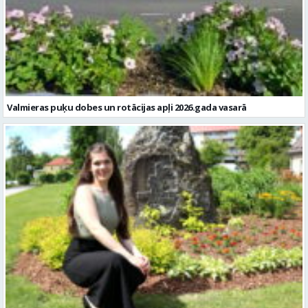
Valmieras puķu dobes un rotācijas apļi 2026.gada vasarā