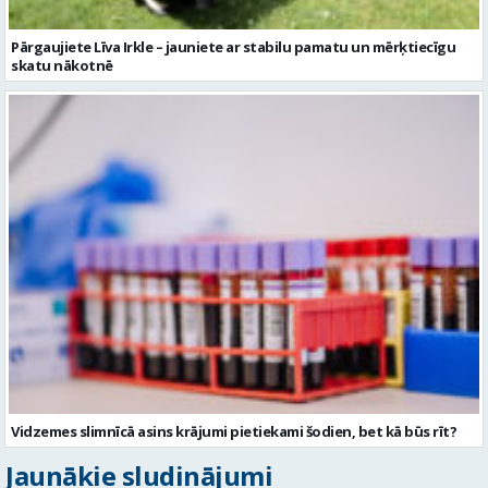
Pārgaujiete Līva Irkle – jauniete ar stabilu pamatu un mērķtiecīgu
skatu nākotnē
Vidzemes slimnīcā asins krājumi pietiekami šodien, bet kā būs rīt?
Jaunākie sludinājumi