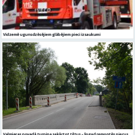
Vidzemē ugunsdzēsējiem glābējiem pieci izsaukumi
Valmieras novadā turpina sakārtot tiltus – šogad remontēs piecus