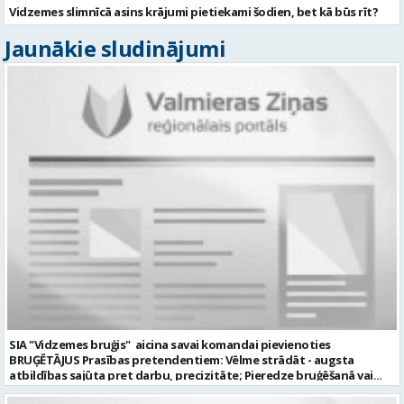
Vidzemes slimnīcā asins krājumi pietiekami šodien, bet kā būs rīt?
Jaunākie sludinājumi
SIA "Vidzemes bruģis" aicina savai komandai pievienoties
BRUĢĒTĀJUS Prasības pretendentiem: Vēlme strādāt - augsta
atbildības sajūta pret darbu, precizitāte; Pieredze bruģēšanā vai
ceļu būvniecībā. Darba pienākumi: Bruģakmens ieklāšana; Ceļu, ielas