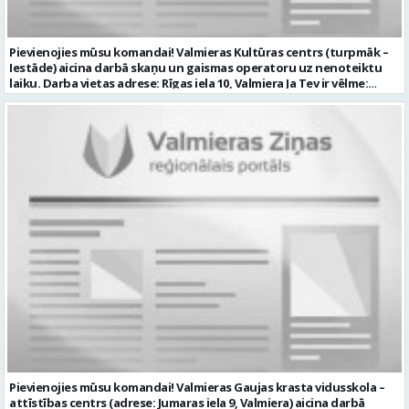
konkursa kārtībā noteiktu vakancei atbilstošāko kandidātu. Ja
kandidāts vēlas, lai viņa personas dati tiktu saglabāti SIA “VTU
VALMIERA” iekšējā datu bāzē ar mērķi tos apstrādāt citos SIA “VTU
Pievienojies mūsu komandai! Valmieras Kultūras centrs (turpmāk –
VALMIERA” personāla atlases konkursos, tad pieteikumā vakancei
Iestāde) aicina darbā skaņu un gaismas operatoru uz nenoteiktu
lūdzam kandidātam norādīt savu piekrišanu personas datu
laiku. Darba vietas adrese: Rīgas iela 10, Valmiera Ja Tev ir vēlme:
saglabāšanai. Profesija: AUTOMOBIĻA VADĪTĀJS Darba vietas adrese:
nodrošināt skaņas un gaismas iekārtu un to vadības sistēmas
LATVIJA, Brandeļi, Brandeļi, Kocēnu pag., Valmieras nov. Darba laika
darbību un attīstību Iestādē; veikt skaņotāja un gaismošanas
veids: Maiņu darbs Darbības joma: Pakalpojumi Pieteikto vietu
operatora pienākumus pasākumos Iestādēs telpās un ārpus tām
skaits: 1 Aktuāla līdz: 2026-08-21 Kontaktpersona: CV ar norādi
Iestādes; piemērot skaņas un gaismas mākslinieciskos risinājumus
vakancei lūdzu sūtīt uz e-pastu info@vtu-valmiera.lv vai iesniegt
pasākumos, plānot un organizēt apskaņošanas un gaismošanas
personīgi
procesu, kā arī veikt pasākumu apskaņošanu un gaismošanu;
piedalīties Iestādes organizēto pasākumu tehniskajā uzbūvē un
nobūvē, sniegtu tehnisko atbalstu; pārzināt darbā lietojamo
tehnisko un elektroiekārtu darbības principus, lietošanas
noteikumus; un ja Tev ir: vismaz divu gadu pieredze līdzīgā darbā vai
amatā; labas datorprasmes; valsts valodas prasmes atbilstoši Valsts
valodas likuma prasībām; kompetences: prasme patstāvīgi pieņemt
lēmumus un organizēt savu darbu; lieliskas komunikācijas spējas;
precizitāte; pozitīva un atbildīga attieksme pret darbu; prasme
sadarboties un strādāt komandā; mēs piedāvājam: pamatalgu
pārbaudes laikā 985.00 EUR, pēc pārbaudes laika 1035.00 EUR pirms
nodokļu nomaksas; iespēju saņemt atvaļinājuma pabalstu darba un
dzīves līdzsvaram par labu darba sniegumu; darba devēja
līdzfinansētu veselības apdrošināšanu pēc pārbaudes laika beigām,
Pievienojies mūsu komandai! Valmieras Gaujas krasta vidusskola –
kā arī citas sociālās garantijas/labumus atbilstoši darba rezultātam
attīstības centrs (adrese: Jumaras iela 9, Valmiera) aicina darbā
un normatīvajos aktos noteiktajam; drošu un sakārtotu darba vidi;