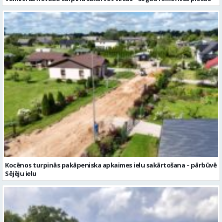
Kocēnos turpinās pakāpeniska apkaimes ielu sakārtošana – pārbūvē
Sējēju ielu