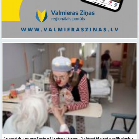
Ar smaidu un profesionālu sirdsiltumu: Dakteri Klauni uzsāk darbu