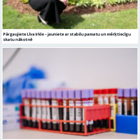
Pārgaujiete Līva Irkle – jauniete ar stabilu pamatu un mērķtiecīgu
skatu nākotnē