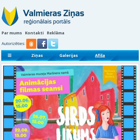
Par mums
Kontakti
Reklāma
Autorizēties:
Ziņas
Galerijas
Afiša
Sludinājumi
Reklāmraksti