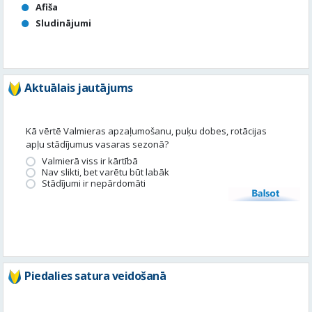
Afiša
Sludinājumi
Aktuālais jautājums
Kā vērtē Valmieras apzaļumošanu, puķu dobes, rotācijas
apļu stādījumus vasaras sezonā?
Valmierā viss ir kārtībā
Nav slikti, bet varētu būt labāk
Stādījumi ir nepārdomāti
Balsot
Piedalies satura veidošanā