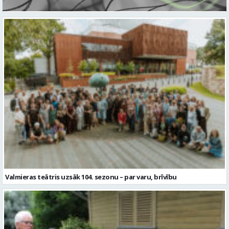
Valmieras teātris uzsāk 104. sezonu – par varu, brīvību