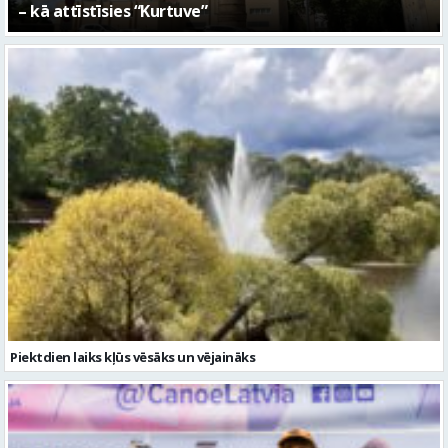
Valmieras 743. dzimšanas diena
Piektdien laiks kļūs vēsāks un vējaināks