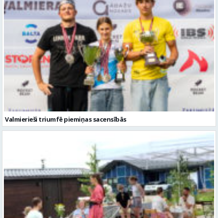
Valmierieši triumfē piemiņas sacensībās