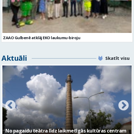
ZAAO Gulbenē atklāj EKO laukumu-biroju
Aktuāli
Skatīt visu
FOTO: Ar daudzveidīgiem notikumiem aizvadīta