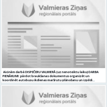
apmaļu uzstādīšana; Bruģakmens un apmaļu piezāģēšana;
Bruģakmens pamatnes sagatavošana. Mēs nodrošinām: Stabilu
atalgojumu; Stabilu darbu ilgtermiņā; Nodrošinām ar darba
apģērbu un darba instrumentiem; Labus darba apstākļus. Darba
laika veids un režīms: normālais darba laiks; darba dienās 8.00-17.00;
sestdienas, svētdienas un svētku dienas brīvas. Darba objekti
Valmierā un tās apkārtnē (Vidzemē). CV ar amata norādi lūdzam
sūtīt uz e-pastu: vbrugis@inbox.lv Tālrunis informācijai: 26121050.
Profesija: BRUĢĒTĀJS Darba vietas adrese: LATVIJA, Alejas iela 10,
Valmiermuiža, Valmieras pag., Valmieras nov. Darba laika veids:
Normālais darba laiks Darba veids: Darbinieka amats uz nenoteiktu
laiku Slodze: Viena vesela slodze Darbības joma: Būvniecība /
Nekustamais īpašums Pieteikto vietu skaits: 1 Līgums: Darbinieka
amats uz nenoteiktu laiku Aktuāla līdz: 2026-08-20 Kontaktpersona:
CV lūdzam sūtīt uz e-pastu: vbrugis@inbox.lv
Aicinām darbā DISPEČERU VALMIERĀ (uz nenoteiktu laiku) DARBA
PIENĀKUMI: pārdot braukšanas dokumentus organizēt un
koordinēt autobusu ikdienas maršrutu plānošanu un izpildi
nodrošināt autobusu vadītāju dienas darba uzdevumu
sagatavošanu PRASĪBAS PRETENDENTIEM: vidējā vai vidējā
profesionālā izglītība augsta atbildības sajūta, precizitāte un labas
komunikācijas spējas labas iemaņas darbā ar datoru un
elektronisko kases aparātu UZŅĒMUMS PIEDĀVĀ: darbu stabilā
uzņēmumā darba laiku: maiņu grafiks (1. dežūra no plkst. 05.20 līdz