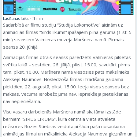
Lasīšanas laiks:
< 1
min
Sadarbībā ar filmu studiju “Studija Lokomotīve” aicinām uz
animācijas filmas “Sirds likums” īpašajiem pilna garuma (1 st. 5
min.) seansiem Valmieras muzeja Maršnera namā. Pirmais
seanss 20. jūnijā.
Animācijas filmas otrais seanss paredzēts Valmieras pilsētas
svētku laikā – sestdien, 26. jūlijā, plkst. 15.00, savukārt pirms
tam, plkst. 10.00, Maršnera namā viesosies pats mākslinieks
Aleksejs Naumovs. Noslēdzošā filmas izrādīšana gaidāma
piektdien, 22. augustā, plkst. 15.00. Ieeja visos seansos bez
maksas, vecuma ierobežojuma nav, iepriekšēja pieteikšanās
nav nepieciešama.
Visu vasaru darbdienās Maršnera namā skatāma izstāde
bērniem “SIRDS LIKUMS”, kurā centrālā vieta atvēlēta
režisores Rozes Stiebras veidotajai šāda paša nosaukuma
animācijas filmai un mākslinieka Alekseja Naumova gleznām un