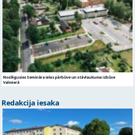
Noslēgusies Semināra ielas pārbūve un stāvlaukuma izbūve
Valmierā
Redakcija iesaka