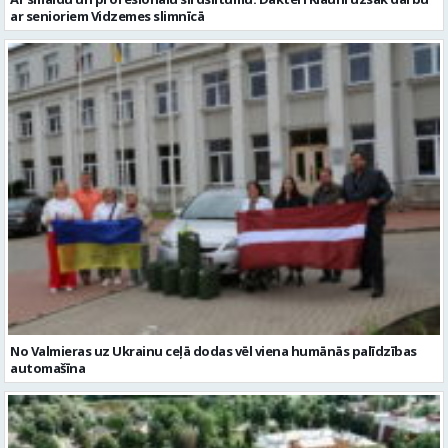
ar senioriem Vidzemes slimnīcā
No Valmieras uz Ukrainu ceļā dodas vēl viena humānās palīdzības
automašīna