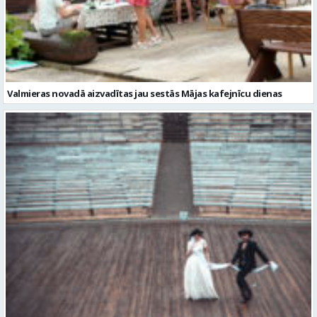
Valmieras novadā aizvadītas jau sestās Mājas kafejnīcu dienas