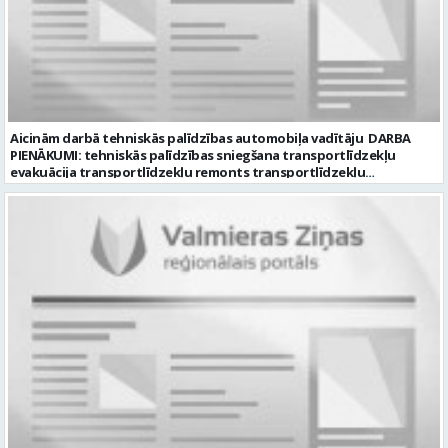
Aicinām darbā tehniskās palīdzības automobiļa vadītāju DARBA
PIENĀKUMI: tehniskās palīdzības sniegšana transportlīdzekļu
evakuācija transportlīdzekļu remonts transportlīdzekļu
sagatavošana tehniskai apskatei PRASĪBAS PRETENDENTIEM:
profesionālā vai vispārējā vidējā izglītība DE, CE kategorijas
transportlīdzekļa vadītāja apliecība vēlama D, CE kategorijas
transportlīdzekļa vadītāja pieredze vismaz 2 gadi labas saskarsmes
un komunikācijas prasmes pieredze transportlīdzekļu remontu
veikšanā UZŅĒMUMS PIEDĀVĀ: darbu stabilā uzņēmumā darba
samaksu no 1600 EUR (pirms nodokļu nomaksas) darba laiku pēc
grafika: dežūra 08.00 – 17.00, 2.dežūra 08.00 – 21.00. pilnas sociālās
garantijas veselības apdrošināšanas iespējas dinamisku un
profesionālu darba vidi CV ar norādi vakancei „Tehniskās palīdzības
automobiļa vadītājs” iesniegt: sūtot elektroniski uz info@vtu-
valmiera.lv personīgi SIA „VTU Valmiera”, Reģ.nr. 40003004220,
administrācijas ēkas „Brandeļi”, Brandeļi, Kocēnu pagasts, Valmieras
novads, personāla daļā darba dienās no plkst. 09:00 līdz 16:00.
Sazināsimies ar pretendentiem, kuri būs izvirzīti nākamajai atlases
kārtai. * Iesniegtos personas datus SIA “VTU VALMIERA” izmantos, lai