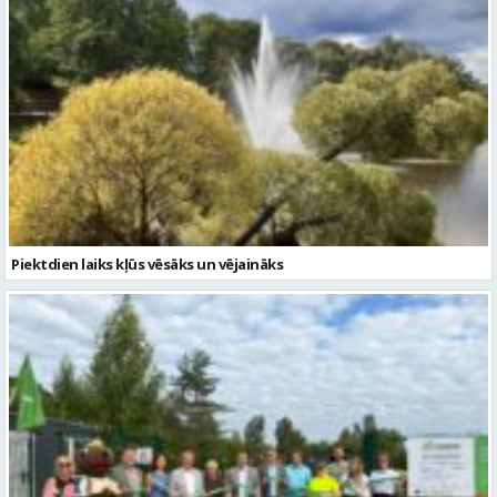
Piektdien laiks kļūs vēsāks un vējaināks