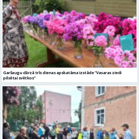
Garšaugu dārzā trīs dienas apskatāma izstāde “Vasaras ziedi
pilsētai svētkos”