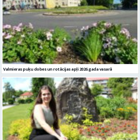
Valmieras puķu dobes un rotācijas apļi 2026.gada vasarā