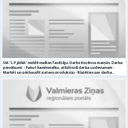
plkst. 16.20 un 2.dežūra no plkst. 12.50-21.00) darba samaksu sākot no
1100 līdz 1250 EUR (pirms nodokļu nomaksas) pilnas sociālās
garantijas veselības apdrošināšanas iespējas dinamisku un
profesionālu darba vidi apmācību pirms darba pienākumu
uzsākšanas CV ar norādi vakancei „dispečers Valmierā” iesniegt līdz
2026. gada 21. augustam (ieskaitot): sūtot elektroniski uz info@vtu-
valmiera.lv personīgi SIA „VTU Valmiera”, Reģ.nr. 40003004220,
„Brandeļi”, Brandeļi, Kocēnu pagasts, Valmieras novads, personāla
daļā darba dienās no plkst. 13:00 līdz 16:00. 2 nedēļu laikā pēc
konkursa termiņa beigām sazināsimies ar pretendentiem, kuri tiks
aicināti uz tikšanos klātienē. Informācijai: 29231565 * Iesniegtos
personas datus SIA “VTU VALMIERA” izmantos, lai konkursa kārtībā
noteiktu vakancei atbilstošāko kandidātu. Ja kandidāts vēlas, lai
SIA "L.P.JANA" meklē malkas fasētāju. Darbs Kocēnos maiņās. Darba
viņa personas dati tiktu saglabāti SIA “VTU VALMIERA” iekšējā datu
pienākumi: - Pakot kamīnmalku, atbilstoši darba uzdevumam -
bāzē ar mērķi tos apstrādāt citos SIA “VTU VALMIERA” personāla
Marķēt un pārbaudīt gatavo produkciju - Rūpēties par darba
atlases konkursos, tad pieteikumā vakancei lūdzam kandidātam
kvalitāti un kārtību darba vietā Prasības kandidātiem: - Laba fiziskā
norādīt savu piekrišanu personas datu saglabāšanai. Profesija:
izturība - Precizitāte un ātrums - Prasme un vēlme strādāt komandā
TRANSPORTA DISPEČERS Darba vietas adrese: LATVIJA, Stacijas iela 1,
Uzņēmums piedāvā: - Atalgojumu EUR 1200 bruto (atkarīgs no
Valmiera, Valmieras nov. Darba laika veids: Summētais darba laiks
padarītā) - Vienmēr laikā izmaksātu algu - Profesionālus un
Darba veids: Darbinieka amats uz nenoteiktu laiku Slodze: Viena
atbalstošus kolēģus Lūgums CV sūtīt uz e- pastu:
vesela slodze Darbības joma: Pakalpojumi Pieteikto vietu skaits: 1
pasutijumi@lpjana.lv vai zvanīt pa tālruni: 28319289 Profesija:
Līgums: Darbinieka amats uz nenoteiktu laiku Aktuāla līdz: 2026-08-
SAIŅOŠANAS OPERATORS Algas izmaksas veids: Laika darba alga
21 Kontaktpersona: CV ar norādi vakancei lūdzu sūtīt uz e-pastu
Darba vietas adrese: LATVIJA, Gravas iela 2, Kocēni, Kocēnu pag.,
info@vtu-valmiera.lv vai iesniegt personīgi Izglītības līmenis:
Valmieras nov. Slodze: Viena vesela slodze Darbības joma: Ražošana
Vispārējā vidējā izglītība
Pieteikto vietu skaits: 2 Aktuāla līdz: 2027-09-07 Darba sākšanas
datums: 2026-08-17 Kontaktpersona: Davids Pavlovs