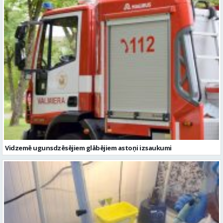
Vidzemē ugunsdzēsējiem glābējiem astoņi izsaukumi