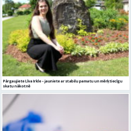
Pārgaujiete Līva Irkle – jauniete ar stabilu pamatu un mērķtiecīgu
skatu nākotnē