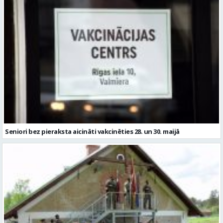
Seniori bez pieraksta aicināti vakcinēties 28. un 30. maijā