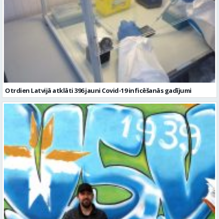
Otrdien Latvijā atklāti 396 jauni Covid-19 inficēšanās gadījumi