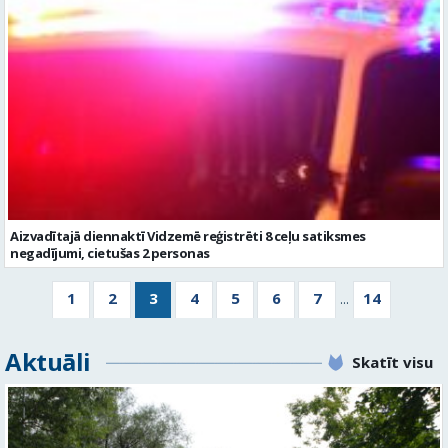
Aizvadītajā diennaktī Vidzemē reģistrēti 8 ceļu satiksmes
negadījumi, cietušas 2 personas
1
2
3
4
5
6
7
14
...
Aktuāli
Skatīt visu