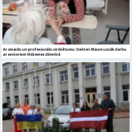
Ar smaidu un profesionālu sirdsiltumu: Dakteri Klauni uzsāk darbu
ar senioriem Vidzemes slimnīcā