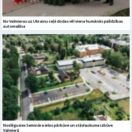
No Valmieras uz Ukrainu ceļā dodas vēl viena humānās palīdzības
automašīna
Noslēgusies Semināra ielas pārbūve un stāvlaukuma izbūve
Valmierā