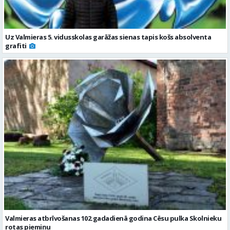
Uz Valmieras 5. vidusskolas garāžas sienas tapis košs absolventa
grafiti
Valmieras atbrīvošanas 102.gadadienā godina Cēsu pulka Skolnieku
rotas piemiņu