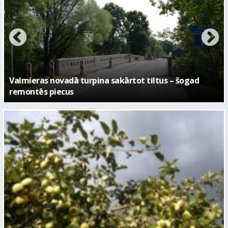
No pagaidu teātra līdz laikmetīgās kultūras centram
– kā attīstīsies “Kurtuve”