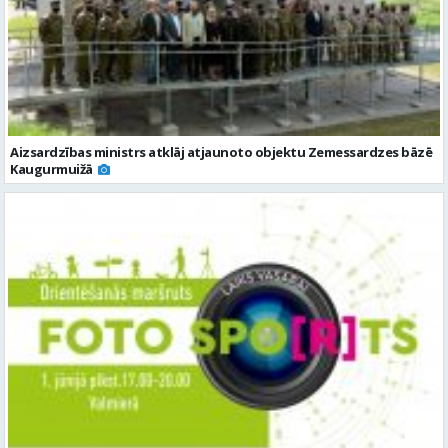
Aizsardzības ministrs atklāj atjaunoto objektu Zemessardzes bāzē
Kaugurmuižā