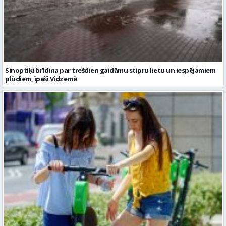
Sinoptiķi brīdina par trešdien gaidāmu stipru lietu un iespējamiem
plūdiem, īpaši Vidzemē