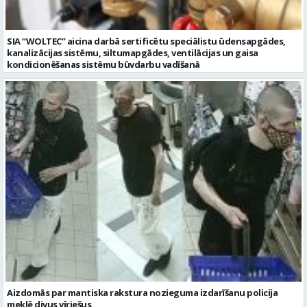
SIA “WOLTEC” aicina darbā sertificētu speciālistu ūdensapgādes,
kanalizācijas sistēmu, siltumapgādes, ventilācijas un gaisa
kondicionēšanas sistēmu būvdarbu vadīšanā
Aizdomās par mantiska rakstura nozieguma izdarīšanu policija
meklē divus vīriešus