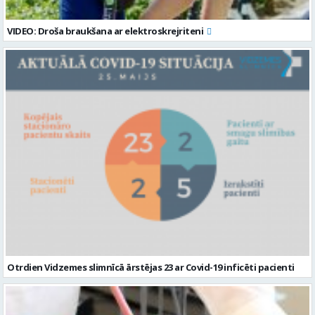
VIDEO: Droša braukšana ar elektroskrejriteni
Otrdien Vidzemes slimnīcā ārstējas 23 ar Covid-19 inficēti pacienti