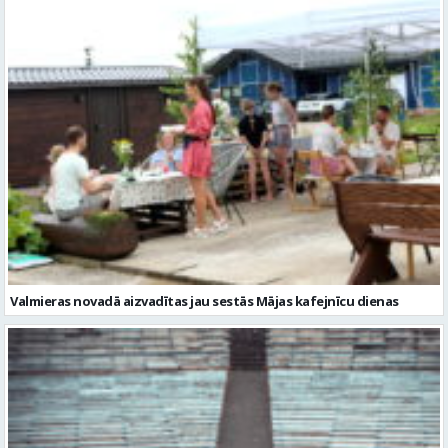
Valmieras novadā aizvadītas jau sestās Mājas kafejnīcu dienas