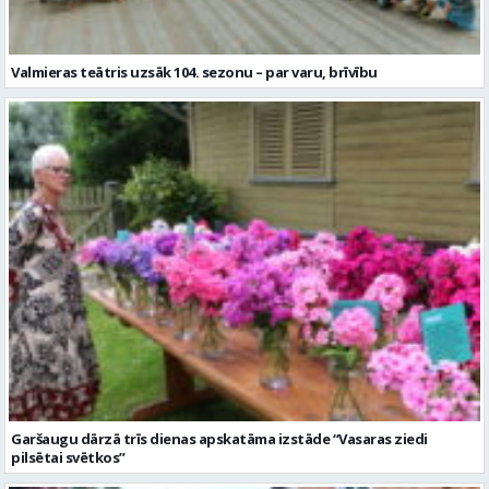
Valmieras teātris uzsāk 104. sezonu – par varu, brīvību
Garšaugu dārzā trīs dienas apskatāma izstāde “Vasaras ziedi
pilsētai svētkos”