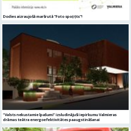
Dodies aizraujošā maršrutā “Foto spo(r)ts”!
“Valsts nekustamie īpašumi” izsludinājuši iepirkumu Valmieras
drāmas teātra energoefektivitātes paaugstināšanai