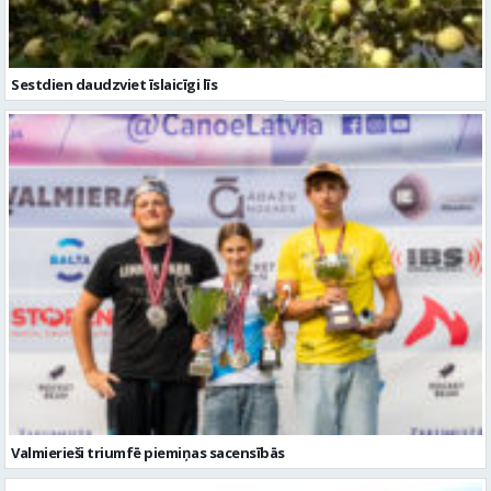
Sestdien daudzviet īslaicīgi līs
Valmierieši triumfē piemiņas sacensībās