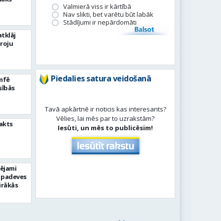
Valmierā viss ir kārtībā
Nav slikti, bet varētu būt labāk
Stādījumi ir nepārdomāti
Balsot
tklāj
roju
Piedalies satura veidošanā
umfē
sībās
Tavā apkārtnē ir noticis kas interesants?
Vēlies, lai mēs par to uzrakstām?
akts
Iesūti, un mēs to publicēsim!
pējami
 padeves
irākās