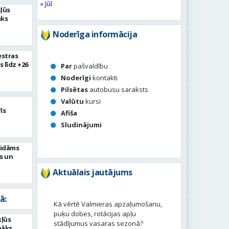
« Jūl
kļūs
āks
Noderīga informācija
estras
s līdz +26
Par
pašvaldību
Noderīgi
kontakti
Pilsētas
autobusu saraksts
Valūtu
kursi
īs
Afiša
Sludinājumi
aidāms
s un
Aktuālais jautājums
ā:
Kā vērtē Valmieras apzaļumošanu,
puķu dobes, rotācijas apļu
kļūs
stādījumus vasaras sezonā?
nāks