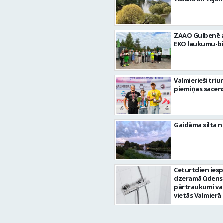
ZAAO Gulbenē a
EKO laukumu-bi
Valmierieši tri
piemiņas sacen
Gaidāma silta n
Ceturtdien ies
dzeramā ūdens
pārtraukumi va
vietās Valmierā