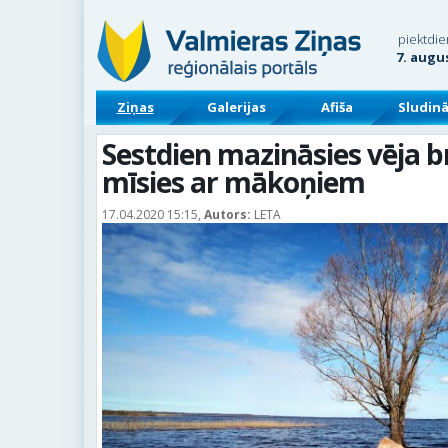
piektdie
7. augu
Ziņas
Galerijas
Afiša
Sludin
Sestdien mazināsies vēja 
mīsies ar mākoņiem
17.04.2020 15:15,
Autors:
LETA