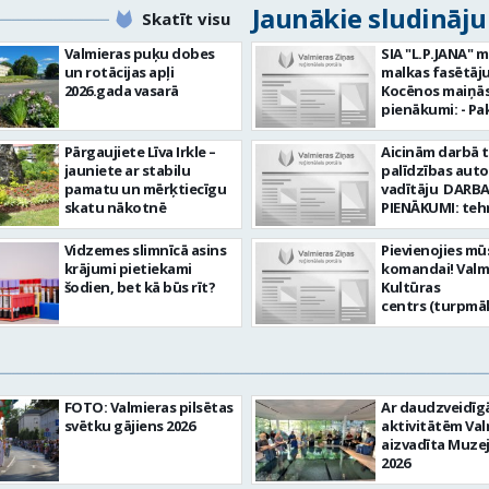
Jaunākie sludināj
Skatīt visu
Valmieras puķu dobes
SIA "L.P.JANA" 
un rotācijas apļi
malkas fasētāju
2026.gada vasarā
Kocēnos maiņās. Dar
pienākumi: - Pa
kamīnmalku, atb
darba uzdevum
Pārgaujiete Līva Irkle –
Aicinām darbā 
Marķēt un pārb
jauniete ar stabilu
palīdzības aut
gatavo produkci
pamatu un mērķtiecīgu
vadītāju DARBA
Rūpēties par d
skatu nākotnē
PIENĀKUMI: teh
kvalitāti un kār
palīdzības snie
darba vietā Prasības
transportlīdze
Vidzemes slimnīcā asins
Pievienojies mū
kandidātiem: - 
evakuācija
krājumi pietiekami
komandai! Valm
fiziskā izturība 
transportlīdze
šodien, bet kā būs rīt?
Kultūras
Precizitāte un 
remonts
centrs (turpmā
Prasme un vēlm
transportlīdze
Iestāde) aicina
komandā Uzņēmums
sagatavošana t
skaņu un gaism
piedāvā: - Atal
apskatei PRASĪ
operatoru uz
EUR 1200 bruto 
PRETENDENTIEM
nenoteiktu laik
no padarītā) - 
profesionālā va
vietas adrese: R
laikā izmaksātu
FOTO: Valmieras pilsētas
Ar daudzveidī
vispārējā vidējā
10, Valmiera Ja Tev ir
Profesionālus 
svētku gājiens 2026
aktivitātēm Val
DE, CE kategori
vēlme: nodroši
atbalstošus ko
aizvadīta Muze
transportlīdze
skaņas un gais
Lūgums CV sūtīt
2026
vadītāja apliec
iekārtu un to v
pastu:
D, CE kategorija