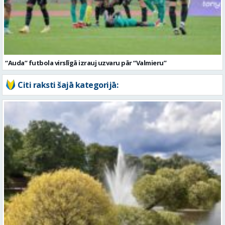
“Auda” futbola virslīgā izrauj uzvaru pār “Valmieru”
Citi raksti šajā kategorijā:
Piektdien laiks kļūs vēsāks un vējaināks