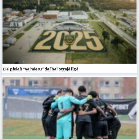
LFF pielaiž “Valmieru” dalībai otrajā līgā
LFF noraida “Valmieras” apelāciju par nepielaišanu virslīgai