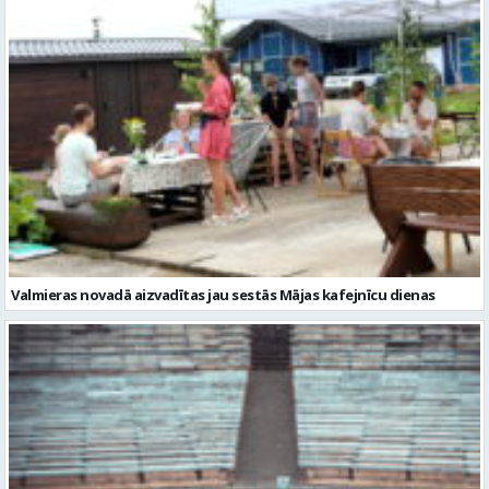
Valmieras novadā aizvadītas jau sestās Mājas kafejnīcu dienas