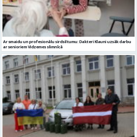
Ar smaidu un profesionālu sirdsiltumu: Dakteri Klauni uzsāk darbu
ar senioriem Vidzemes slimnīcā
No Valmieras uz Ukrainu ceļā dodas vēl viena humānās palīdzības
automašīna