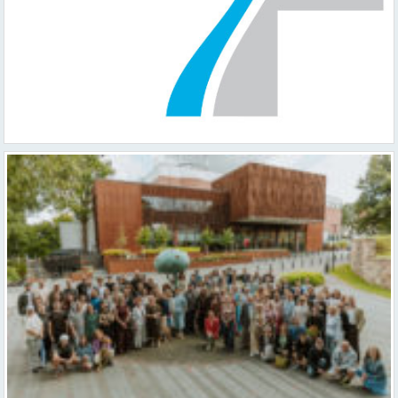
Valmieras teātris uzsāk 104. sezonu – par varu, brīvību