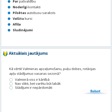
Sludinājumi
Aktuālais jautājums
Kā vērtē Valmieras apzaļumošanu, puķu dobes, rotācijas
apļu stādījumus vasaras sezonā?
Valmierā viss ir kārtībā
Nav slikti, bet varētu būt labāk
Stādījumi ir nepārdomāti
Balsot
Piedalies satura veidošanā
Tavā apkārtnē ir noticis kas interesants? Vēlies, lai mēs par to
uzrakstām?