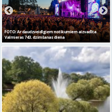
FOTO: Valmieras pilsētas svētku gājiens 2026
Piektdien laiks kļūs vēsāks un vējaināks