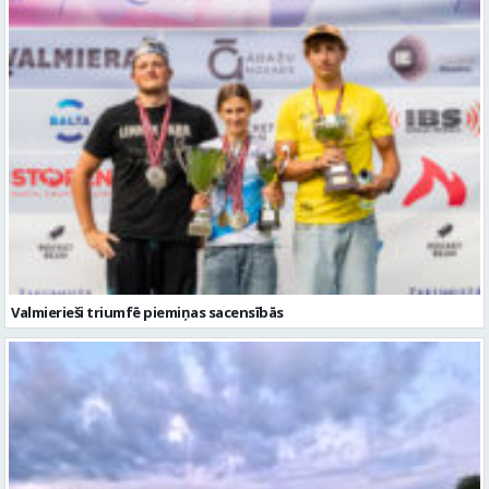
Valmierieši triumfē piemiņas sacensībās