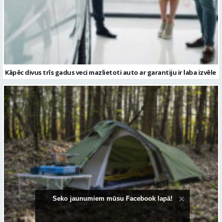
Kāpēc divus trīs gadus veci mazlietoti auto ar garantiju ir laba izvēle
Kā izvēlēties izturīgu telti? Svarīgākie tehniskie parametri un
salīdzinājums
Seko jaunumiem mūsu Facebook lapā!