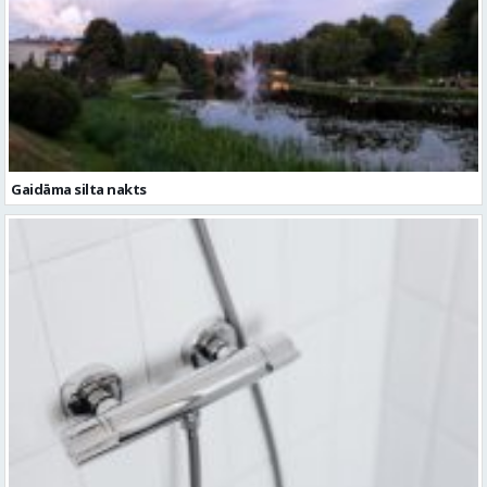
Gaidāma silta nakts
Ceturtdien iespējami dzeramā ūdens padeves pārtraukumi vairākās
vietās Valmierā