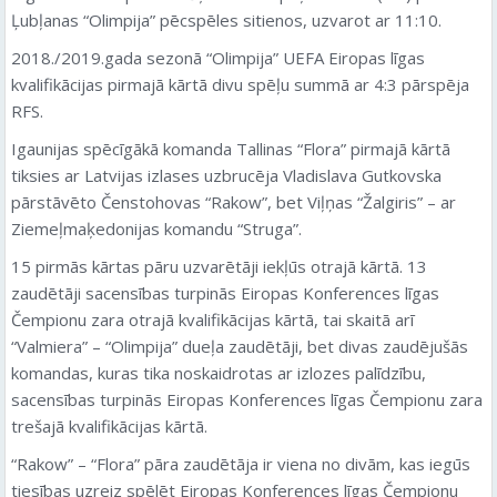
Ļubļanas “Olimpija” pēcspēles sitienos, uzvarot ar 11:10.
2018./2019.gada sezonā “Olimpija” UEFA Eiropas līgas
kvalifikācijas pirmajā kārtā divu spēļu summā ar 4:3 pārspēja
RFS.
Igaunijas spēcīgākā komanda Tallinas “Flora” pirmajā kārtā
tiksies ar Latvijas izlases uzbrucēja Vladislava Gutkovska
pārstāvēto Čenstohovas “Rakow”, bet Viļņas “Žalgiris” – ar
Ziemeļmaķedonijas komandu “Struga”.
15 pirmās kārtas pāru uzvarētāji iekļūs otrajā kārtā. 13
zaudētāji sacensības turpinās Eiropas Konferences līgas
Čempionu zara otrajā kvalifikācijas kārtā, tai skaitā arī
“
Valmiera
” – “Olimpija” dueļa zaudētāji, bet divas zaudējušās
komandas, kuras tika noskaidrotas ar izlozes palīdzību,
sacensības turpinās Eiropas Konferences līgas Čempionu zara
trešajā kvalifikācijas kārtā.
“Rakow” – “Flora” pāra zaudētāja ir viena no divām, kas iegūs
tiesības uzreiz spēlēt Eiropas Konferences līgas Čempionu