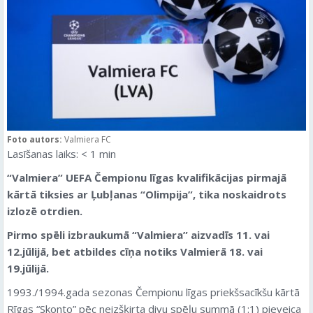
Foto autors:
Valmiera FC
Lasīšanas laiks:
< 1
min
“
Valmiera
” UEFA Čempionu līgas kvalifikācijas pirmajā
kārtā tiksies ar Ļubļanas “Olimpija”, tika noskaidrots
izlozē otrdien.
Pirmo spēli izbraukumā “
Valmiera
” aizvadīs 11. vai
12.jūlijā, bet atbildes cīņa notiks
Valmierā
18. vai
19.jūlijā.
1993./1994.gada sezonas Čempionu līgas priekšsacīkšu kārtā
Rīgas “Skonto” pēc neizšķirta divu spēļu summā (1:1) pieveica