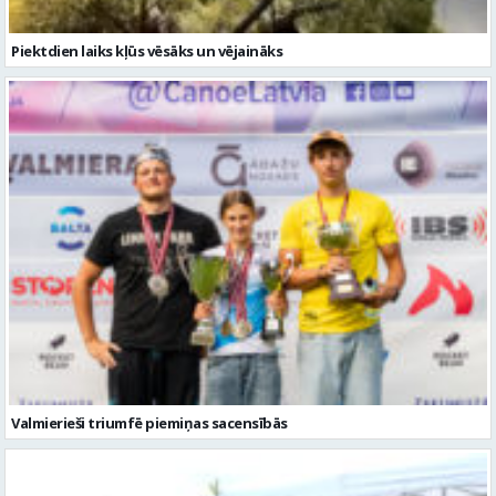
Valmierieši triumfē piemiņas sacensībās