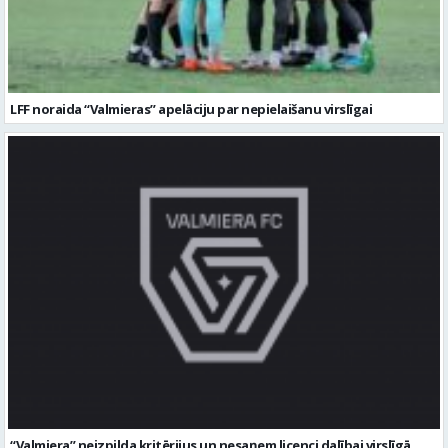
“Valmiera” neizpilda kritērijus un nesaņem licenci dalībai virslīgā