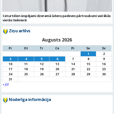
Ziņu arhīvs
Augusts 2026
Pi
Ot
Tr
Ce
Pi
Se
Sv
1
2
3
4
5
6
7
8
9
10
11
12
13
14
15
16
17
18
19
20
21
22
23
24
25
26
27
28
29
30
31
« Jūl
Noderīga informācija
Par
pašvaldību
Noderīgi
kontakti
Pilsētas
autobusu saraksts
Valūtu
kursi
Afiša