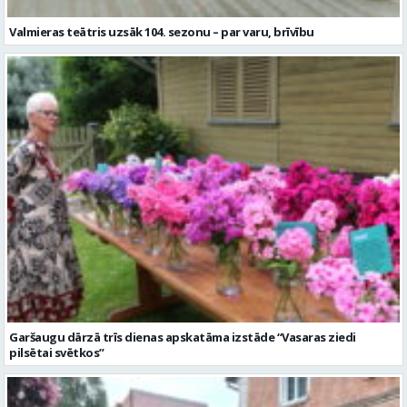
Garšaugu dārzā trīs dienas apskatāma izstāde “Vasaras ziedi
pilsētai svētkos”