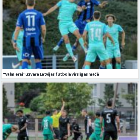
“Valmierai” uzvara Latvijas futbola virslīgas mačā