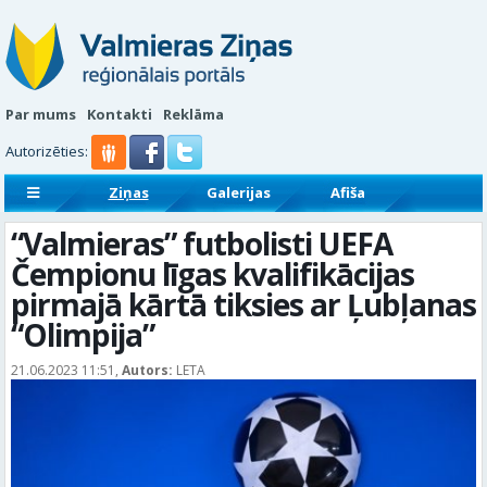
Par mums
Kontakti
Reklāma
Autorizēties:
Ziņas
Galerijas
Afiša
Sludinājumi
Reklāmraksti
“Valmieras” futbolisti UEFA
Čempionu līgas kvalifikācijas
pirmajā kārtā tiksies ar Ļubļanas
“Olimpija”
21.06.2023 11:51,
Autors:
LETA