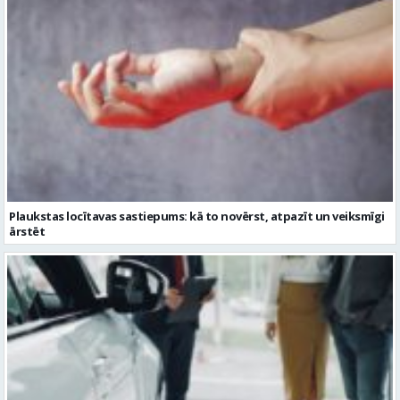
Plaukstas locītavas sastiepums: kā to novērst, atpazīt un veiksmīgi
ārstēt