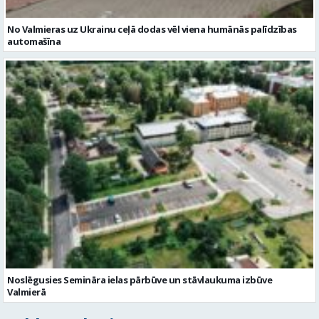
Noslēgusies Semināra ielas pārbūve un stāvlaukuma izbūve
Valmierā
Reklāmraksti
Skatīt visu