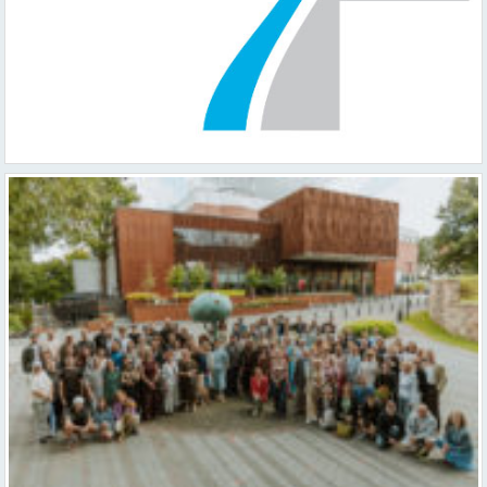
Valmieras teātris uzsāk 104. sezonu – par varu, brīvību