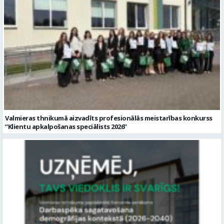
Valmieras thnikumā aizvadīts profesionālās meistarības konkurss
“Klientu apkalpošanas speciālists 2026”