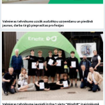
Valmieras tehnikuma jaunieši izcīna 1.vietu “WindUP” izaicinājumā