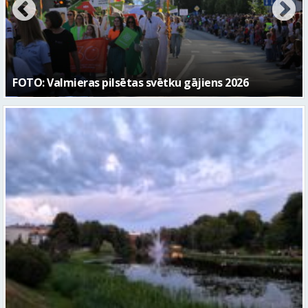
“Kaza”
Gaidāma silta nakts