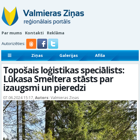
Par mums
Kontakti
Reklāma
Autorizēties:
Ziņas
Galerijas
Afiša
Sludinājumi
Reklāmraksti
Topošais loģistikas speciālists:
Lūkasa Smeltera stāsts par
izaugsmi un pieredzi
07.06.2024 15:17,
Autors:
Valmieras Ziņas