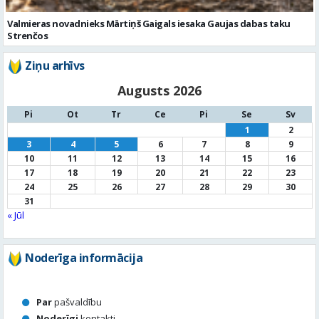
Augusts 2026
Pi
Ot
Tr
Ce
Pi
Se
Sv
1
2
3
4
5
6
7
8
9
10
11
12
13
14
15
16
17
18
19
20
21
22
23
24
25
26
27
28
29
30
31
« Jūl
Noderīga informācija
Par
pašvaldību
Noderīgi
kontakti
Pilsētas
autobusu saraksts
Valūtu
kursi
Afiša
Sludinājumi