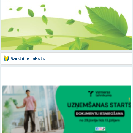
Saistītie raksti:
Valmieras tehnikums uzsāk audzēkņu uzņemšanu un piedāvā
jaunas, darba tirgū pieprasītas profesijas