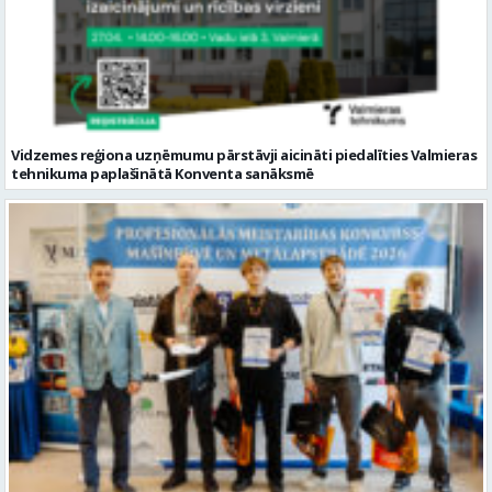
Vidzemes reģiona uzņēmumu pārstāvji aicināti piedalīties Valmieras
tehnikuma paplašinātā Konventa sanāksmē
Valmieras tehnikuma audzēkņiem 3.vieta meistarības konkursā
metālapstrādē un mašīnbūvē
Citi raksti šajā kategorijā: