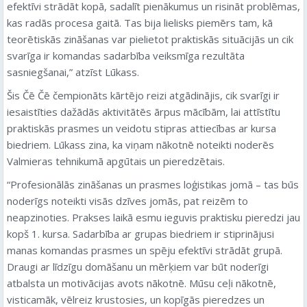
efektīvi strādāt kopā, sadalīt pienākumus un risināt problēmas,
kas radās procesa gaitā. Tas bija lielisks piemērs tam, kā
teorētiskās zināšanas var pielietot praktiskās situācijās un cik
svarīga ir komandas sadarbība veiksmīga rezultāta
sasniegšanai,” atzīst Lūkass.
Šis Čē Čē čempionāts kārtējo reizi atgādinājis, cik svarīgi ir
iesaistīties dažādās aktivitātēs ārpus mācībām, lai attīstītu
praktiskās prasmes un veidotu stipras attiecības ar kursa
biedriem. Lūkass zina, ka viņam nākotnē noteikti noderēs
Valmieras tehnikumā apgūtais un pieredzētais.
“Profesionālās zināšanas un prasmes loģistikas jomā – tas būs
noderīgs noteikti visās dzīves jomās, pat reizēm to
neapzinoties. Prakses laikā esmu ieguvis praktisku pieredzi jau
kopš 1. kursa. Sadarbība ar grupas biedriem ir stiprinājusi
manas komandas prasmes un spēju efektīvi strādāt grupā.
Draugi ar līdzīgu domāšanu un mērķiem var būt noderīgi
atbalsta un motivācijas avots nākotnē. Mūsu ceļi nākotnē,
visticamāk, vēlreiz krustosies, un kopīgās pieredzes un