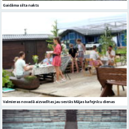
Valmieras novadā aizvadītas jau sestās Mājas kafejnīcu dienas