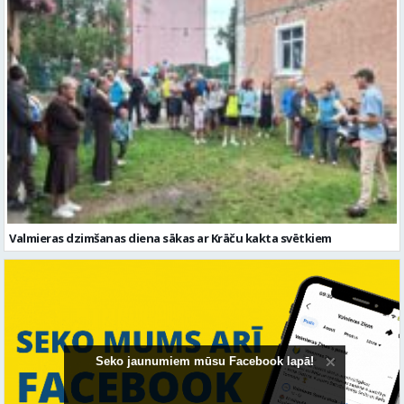
Valmieras dzimšanas diena sākas ar Krāču kakta svētkiem
Seko jaunumiem mūsu Facebook lapā!