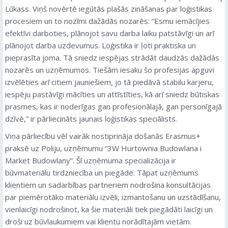
Lūkass. Viņš novērtē iegūtās plašās zināšanas par loģistikas
procesiem un to nozīmi dažādās nozarēs: “Esmu iemācījies
efektīvi darboties, plānojot savu darba laiku patstāvīgi un arī
plānojot darba uzdevumus. Loģistika ir ļoti praktiska un
pieprasīta joma. Tā sniedz iespējas strādāt daudzās dažādās
nozarēs un uzņēmumos. Tiešām iesaku šo profesijas apguvi
izvēlēties arī citiem jauniešiem, jo tā piedāvā stabilu karjeru,
iespēju pastāvīgi mācīties un attīstīties, kā arī sniedz būtiskas
prasmes, kas ir noderīgas gan profesionālajā, gan personīgajā
dzīvē,” ir pārliecināts jaunais loģistikas speciālists.
Viņa pārliecību vēl vairāk nostiprināja došanās Erasmus+
praksē uz Poliju, uzņēmumu “3W Hurtownia Budowlana i
Market Budowlany”. Šī uzņēmuma specializācija ir
būvmateriālu tirdzniecība un piegāde. Tāpat uzņēmums
klientiem un sadarbības partneriem nodrošina konsultācijas
par piemērotāko materiālu izvēli, izmantošanu un uzstādīšanu,
vienlaicīgi nodrošinot, ka šie materiāli tiek piegādāti laicīgi un
droši uz būvlaukumiem vai klientu norādītajām vietām.