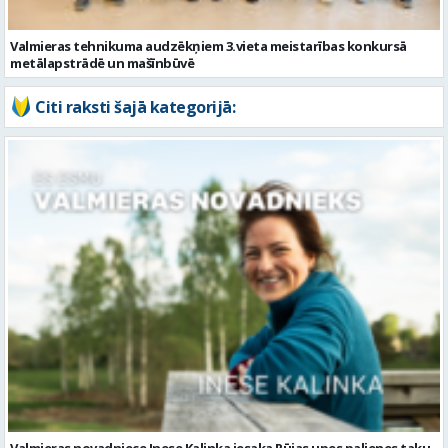
Valmieras novadniece Inese Kalinka iesaka Rūjas upes palienes taku