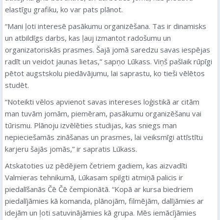
elastīgu grafiku, ko var pats plānot.
“Mani ļoti interesē pasākumu organizēšana. Tas ir dinamisks
un atbildīgs darbs, kas ļauj izmantot radošumu un
organizatoriskās prasmes. Šajā jomā saredzu savas iespējas
radīt un veidot jaunas lietas,” sapņo Lūkass. Viņš pašlaik rūpīgi
pētot augstskolu piedāvājumu, lai saprastu, ko tieši vēlētos
studēt.
“Noteikti vēlos apvienot savas intereses loģistikā ar citām
man tuvām jomām, piemēram, pasākumu organizēšanu vai
tūrismu. Plānoju izvēlēties studijas, kas sniegs man
nepieciešamās zināšanas un prasmes, lai veiksmīgi attīstītu
karjeru šajās jomās,” ir sapratis Lūkass.
Atskatoties uz pēdējiem četriem gadiem, kas aizvadīti
Valmieras tehnikumā, Lūkasam spilgti atmiņā palicis ir
piedalīšanās Čē Čē čempionātā. “Kopā ar kursa biedriem
piedalījāmies kā komanda, plānojām, filmējām, dalījāmies ar
idejām un ļoti satuvinājāmies kā grupa. Mēs iemācījāmies