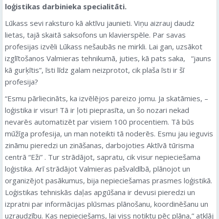
loģistikas darbinieka specialitāti.
Lūkass sevi raksturo kā aktīvu jaunieti. Viņu aizrauj daudz
lietas, tajā skaitā saksofons un klavierspēle. Par savas
profesijas izvēli Lūkass nešaubās ne mirkli. Lai gan, uzsākot
izglītošanos Valmieras tehnikumā, juties, kā pats saka, “jauns
kā gurķītis”, īsti līdz galam neizprotot, cik plaša īsti ir šī
profesija?
“Esmu pārliecināts, ka izvēlējos pareizo jomu. Ja skatāmies, –
loģistika ir visur! Tā ir ļoti pieprasīta, un šo nozari nekad
nevarēs automatizēt par visiem 100 procentiem. Tā būs
mūžīga profesija, un man noteikti tā noderēs. Esmu jau ieguvis
zināmu pieredzi un zināšanas, darbojoties Aktīvā tūrisma
centrā “Eži” . Tur strādājot, sapratu, cik visur nepieciešama
loģistika. Arī strādājot Valmieras pašvaldībā, plānojot un
organizējot pasākumus, bija nepieciešamas prasmes loģistikā.
Loģistikas tehniskās daļas apgūšana ir devusi pieredzi un
izpratni par informācijas plūsmas plānošanu, koordinēšanu un
uzraudzību. Kas nepieciešams, lai viss notiktu pēc plāna,” atklāj