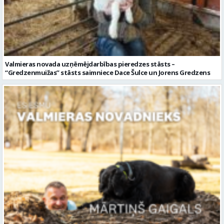
Valmieras novada uzņēmējdarbības pieredzes stāsts –
“Gredzenmuižas” stāsts saimniece Dace Šulce un Jorens Gredzens
Valmieras novadnieks Mārtiņš Gaigals iesaka Gaujas dabas taku
Strenčos
Ziņu arhīvs