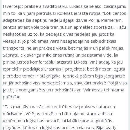
Izvērtējot praksē aizvadīto laiku, Lūkass kā lielāko izaicinājumu
min to, ka viņam pietrūkusi ikdienas ierastā rutīna. “Ļoti centos
adaptēties šai septiņu nedēļu ilgajai dzīvei Polijā. Piemēram,
centos atrast volejbola treniņus un apmeklēt sporta zāli. Taču
neskatoties uz to, ka pēdējās divās nedēļās jau jutos kā
vietējais, jo problēmas vairs nesagādāja ne sabiedriskais
transports, ne arī prakses vieta, bet mājas ir un paliek mājas.
Sapratu, cik svarīga ir ikdienas rutīna un pazīstama vide, lai
pilnībā justos komfortabli,” atzīstas Lūkass. Viņš atklāj, ka jau
iepriekš ir piedalījies Erasmus+ projektos, bet šī nesen iegūtā
pieredze tomēr ir atšķirīgāka. Iepriekš pašiem bijis jāorganizē
un jānodrošina viss nepieciešamais, savukārt praksē Polijā viss
jau bijis noorganizēts un nodrošināts ar Valmieras tehnikuma
palīdzību.
“Tas man ļāva vairāk koncentrēties uz prakses saturu un
mācīšanos. Vēlējos redzēt un būt daļa no starptautiska
uzņēmuma loģistikas nozarē, lai labāk izprastu globālās
piegādes ķēdes un loģistikas procesu nianses. Bija svarīgi