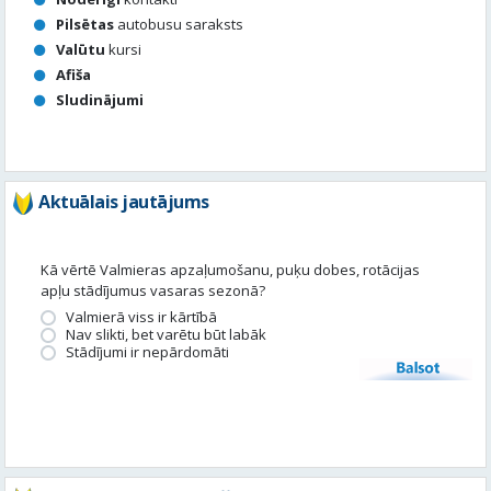
Aktuālais jautājums
Kā vērtē Valmieras apzaļumošanu, puķu dobes, rotācijas
apļu stādījumus vasaras sezonā?
Valmierā viss ir kārtībā
Nav slikti, bet varētu būt labāk
Stādījumi ir nepārdomāti
Balsot
Piedalies satura veidošanā
Tavā apkārtnē ir noticis kas interesants? Vēlies, lai mēs par to
uzrakstām?
Iesūti, un mēs to publicēsim!