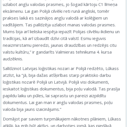
uzlabot angļu valodas prasmes, jo šogad kārtoju C1 līmeņa
eksāmenu. Lai gan Polijā cilvēki reti runā angliski, tomēr
prakses laikā es sazinājos angļu valodā ar kolēģiem un
vadītājiem. Tas palīdzēja uzlabot manas valodas prasmes.
Mums bija arī lieliska iespēja iepazīt Polijas cilvēku ikdienu un
tradīcijas, kā arī izbaudīt dzīvi citā valstī. Esmu ieguvis
neaizmirstamu pieredzi, jaunas draudzības un redzējis citu
valstu kultūru,” ir gandarīts Valmieras tehnikuma 4. kursa
audzēknis.
Salīdzinot Latvijas loģistikas nozari ar Polijā redzēto, Lūkass
atzīst, ka “jā, bija dažas atšķirības starp praktisko darbu
loģistikas nozarē Polijā un Latvijā. Polijā visi dokumenti,
ieskaitot loģistikas dokumentus, bija poļu valodā. Tas prasīja
papildu laiku un pūles, lai saprastu un pareizi aizpildītu
dokumentus. Lai gan man ir angļu valodas prasmes, poļu
valoda bija jauns izaicinājums.”
Domājot par saviem turpmākajiem nākotnes plāniem, Lūkass
atklāj, ka grib būt aktīvs, un darboties jomā, kas piedāvā