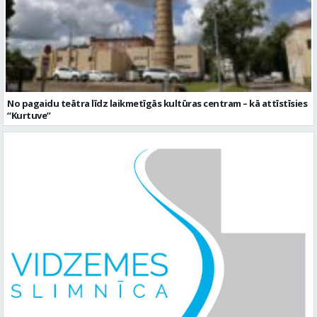
No pagaidu teātra līdz laikmetīgās kultūras centram – kā attīstīsies
“Kurtuve”