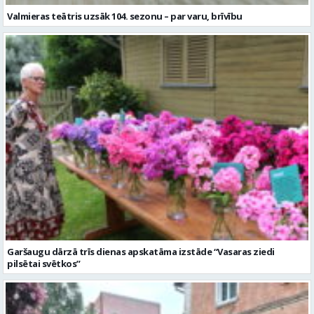
Garšaugu dārzā trīs dienas apskatāma izstāde “Vasaras ziedi
pilsētai svētkos”