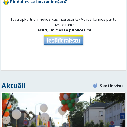
Aktuāli
Skatīt visu
Valmieras svētku nedēļā Kazu krācēs atklāj skulptūru