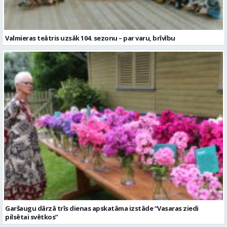
Valmieras teātris uzsāk 104. sezonu – par varu, brīvību
Garšaugu dārzā trīs dienas apskatāma izstāde “Vasaras ziedi
pilsētai svētkos”