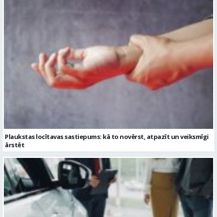
Plaukstas locītavas sastiepums: kā to novērst, atpazīt un veiksmīgi
ārstēt