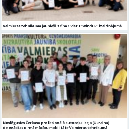
Valmieras tehnikuma jaunieši izcīna 1.vietu “WindUP” izaicinājumā
Noslēgusies Čerkasu profesionālā autoceļu liceja (Ukraina)
delegācijas pirmā mācību mobilitāte Valmieras tehnikumā