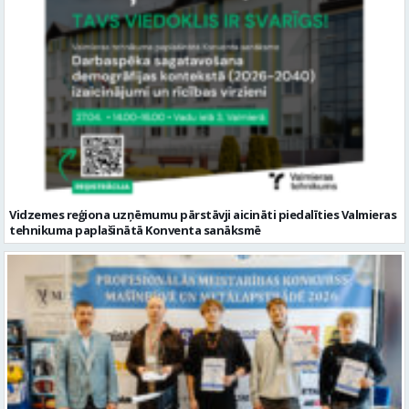
Vidzemes reģiona uzņēmumu pārstāvji aicināti piedalīties Valmieras
tehnikuma paplašinātā Konventa sanāksmē