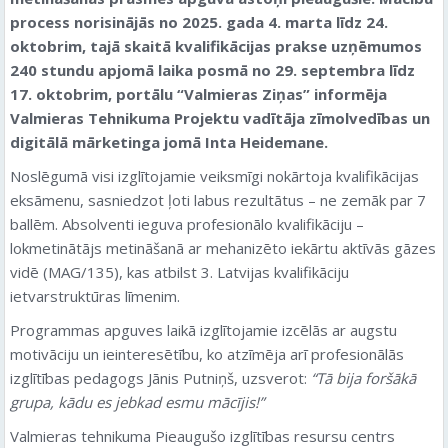
process norisinājās no 2025. gada 4. marta līdz 24.
oktobrim, tajā skaitā kvalifikācijas prakse uzņēmumos
240 stundu apjomā laika posmā no 29. septembra līdz
17. oktobrim
, portālu “Valmieras Ziņas” informēja
Valmieras Tehnikuma
Projektu vadītāja
zīmolvedības un
digitālā mārketinga jomā
Inta Heidemane.
Noslēgumā visi izglītojamie veiksmīgi nokārtoja kvalifikācijas
eksāmenu, sasniedzot ļoti labus rezultātus – ne zemāk par 7
ballēm. Absolventi ieguva profesionālo kvalifikāciju –
lokmetinātājs metināšanā ar mehanizēto iekārtu aktīvās gāzes
vidē (MAG/135), kas atbilst 3. Latvijas kvalifikāciju
ietvarstruktūras līmenim.
Programmas apguves laikā izglītojamie izcēlās ar augstu
motivāciju un ieinteresētību, ko atzīmēja arī profesionālās
izglītības pedagogs Jānis Putniņš, uzsverot:
“Tā bija foršākā
grupa, kādu es jebkad esmu mācījis!”
Valmieras tehnikuma Pieaugušo izglītības resursu centrs