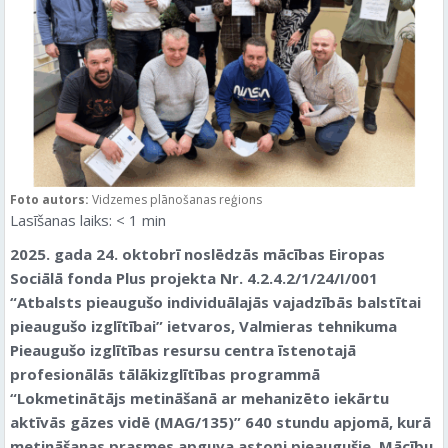
Foto autors:
Vidzemes plānošanas reģions
Lasīšanas laiks:
< 1
min
2025. gada 24. oktobrī noslēdzās mācības Eiropas
Sociālā fonda Plus projekta Nr. 4.2.4.2/1/24/I/001
“Atbalsts pieaugušo individuālajās vajadzībās balstītai
pieaugušo izglītībai” ietvaros, Valmieras tehnikuma
Pieaugušo izglītības resursu centra īstenotajā
profesionālās tālākizglītības programmā
“Lokmetinātājs metināšanā ar mehanizēto iekārtu
aktīvās gāzes vidē (MAG/135)” 640 stundu apjomā, kurā
metināšanas prasmes apguva astoņi pieaugušie. Mācību