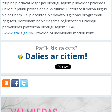
turpina piedāvāt iespējas pieaugušajiem pilnveidot prasmes
un iegūt jaunu profesionālo kvalifikāciju atbilstoši darba tirgus
vajadzībām. Lai pieteiktos piedāvāto izglītības programmu
apguvei, personām nepieciešams reģistrēties Prasmju
pārvaldības platformā pieaugušajiem STARS
(
www.stars.gov.lv
), izveidojot individuālo mācību kontu.
Patīk šis raksts?
Dalies ar citiem!