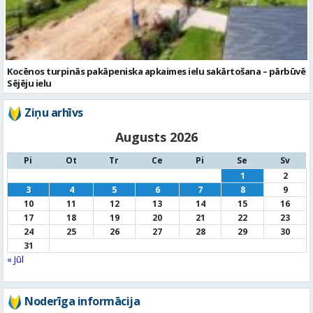
Kocēnos turpinās pakāpeniska apkaimes ielu sakārtošana – pārbūvē
Sējēju ielu
Ziņu arhīvs
Augusts 2026
Pi
Ot
Tr
Ce
Pi
Se
Sv
1
2
3
4
5
6
7
8
9
10
11
12
13
14
15
16
17
18
19
20
21
22
23
24
25
26
27
28
29
30
31
« Jūl
Noderīga informācija