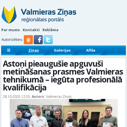
Par mums
Kontakti
Reklāma
Autorizēties:
Ziņas
Galerijas
Afiša
Sludinājumi
Reklāmraksti
Astoņi pieaugušie apguvuši
metināšanas prasmes Valmieras
tehnikumā – iegūta profesionālā
kvalifikācija
28.10.2025 12:55,
Autors:
Valmieras Ziņas