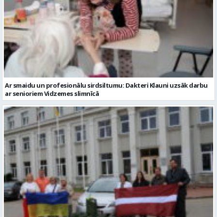
Ar smaidu un profesionālu sirdsiltumu: Dakteri Klauni uzsāk darbu
ar senioriem Vidzemes slimnīcā