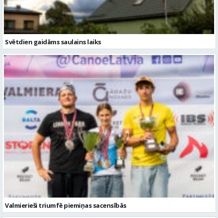
Svētdien gaidāms saulains laiks
Valmierieši triumfē piemiņas sacensībās