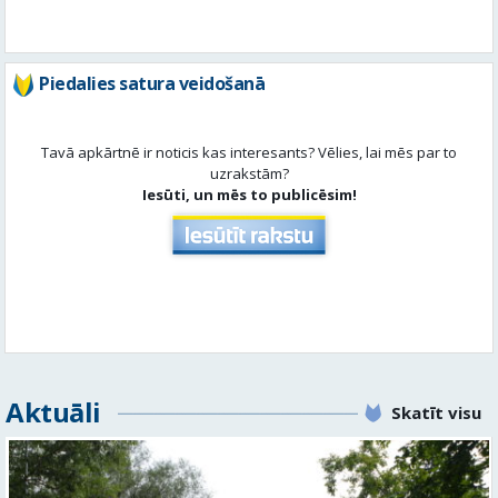
Piedalies satura veidošanā
Tavā apkārtnē ir noticis kas interesants? Vēlies, lai mēs par to
uzrakstām?
Iesūti, un mēs to publicēsim!
Aktuāli
Skatīt visu