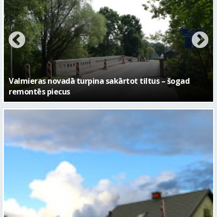
No pagaidu teātra līdz laikmetīgās kultūras centram
– kā attīstīsies “Kurtuve”