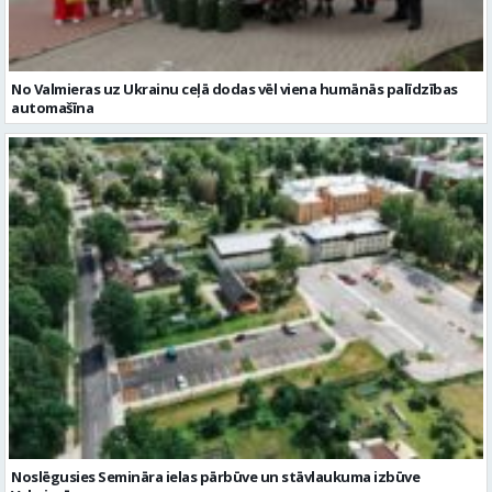
No Valmieras uz Ukrainu ceļā dodas vēl viena humānās palīdzības
automašīna
Noslēgusies Semināra ielas pārbūve un stāvlaukuma izbūve