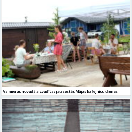
Valmieras novadā aizvadītas jau sestās Mājas kafejnīcu dienas