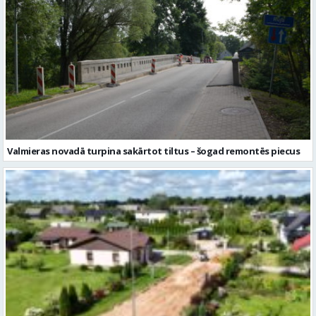
Valmieras novadā turpina sakārtot tiltus – šogad remontēs piecus