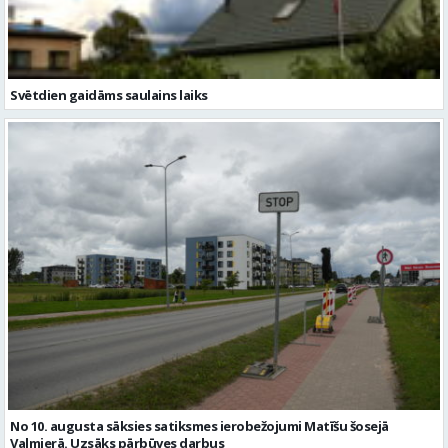
Svētdien gaidāms saulains laiks
No 10. augusta sāksies satiksmes ierobežojumi Matīšu šosejā
Valmierā. Uzsāks pārbūves darbus