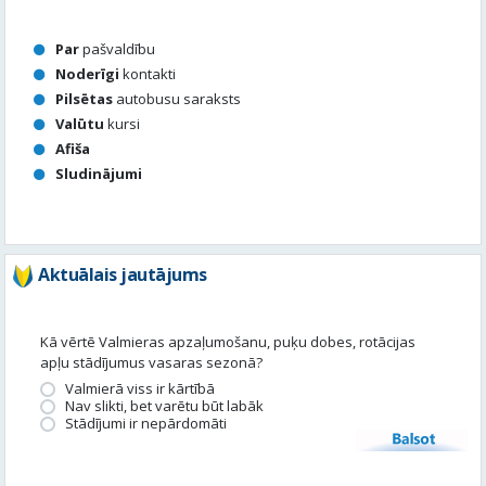
Par
pašvaldību
Noderīgi
kontakti
Pilsētas
autobusu saraksts
Valūtu
kursi
Afiša
Sludinājumi
Aktuālais jautājums
Kā vērtē Valmieras apzaļumošanu, puķu dobes, rotācijas
apļu stādījumus vasaras sezonā?
Valmierā viss ir kārtībā
Nav slikti, bet varētu būt labāk
Stādījumi ir nepārdomāti
Balsot