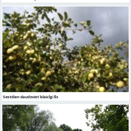
Sestdien daudzviet īslaicīgi līs