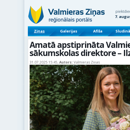
piektdie
7. augu
Ziņas
Galerijas
Afiša
Sludin
Amatā apstiprināta Valmi
sākumskolas direktore – Il
31.07.2025 15:45,
Autors:
Valmieras Ziņas