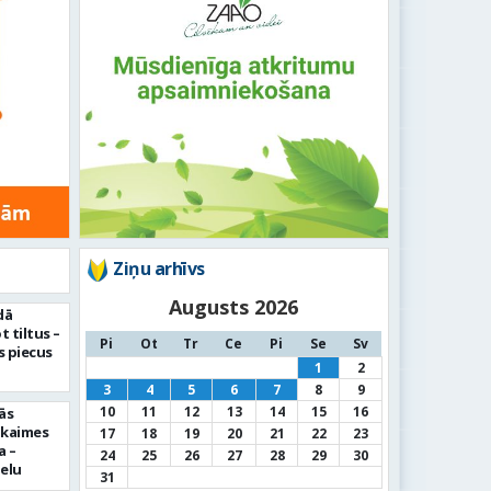
Ziņu arhīvs
Augusts 2026
dā
 tiltus –
Pi
Ot
Tr
Ce
Pi
Se
Sv
 piecus
1
2
3
4
5
6
7
8
9
10
11
12
13
14
15
16
ās
pkaimes
17
18
19
20
21
22
23
a –
24
25
26
27
28
29
30
ielu
31