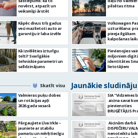
sastiepums: kā to
daļu no Valmier
novērst, atpazīt un
pilsētas ritma
veiksmīgi ārstēt
Kāpēc divus trīs gadus
Volkswagen Pa
veci mazlietoti auto ar
uzturēšana: pr
garantiju ir laba izvēle
pieeja ilgākam
kalpošanas lai
Kā izvēlēties izturīgu
Pievienojies vai
telti? Svarīgākie
miljoniem digit
tehniskie parametri un
identitātes Sma
salīdzinājums
lietotājiem
Jaunākie sludināj
Skatīt visu
Valmieras puķu dobes
SIA "Vidzemes b
un rotācijas apļi
aicina savai k
2026.gada vasarā
pievienoties
BRUĢĒTĀJUS Prasības
pretendentiem
strādāt - augst
Pārgaujiete Līva Irkle –
Aicinām darbā
atbildības sajū
jauniete ar stabilu
DISPEČERU VALM
darbu, precizit
pamatu un mērķtiecīgu
nenoteiktu laiku) DA
Pieredze bruģēš