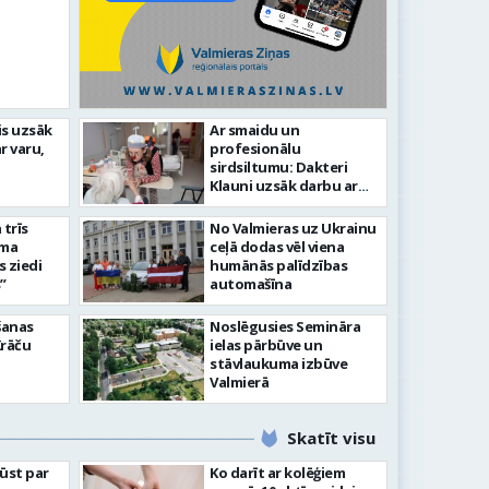
idīgiem notikumiem
is uzsāk
Ar smaidu un
r varu,
profesionālu
s 743. dzimšanas diena
FOTO: V
sirdsiltumu: Dakteri
Klauni uzsāk darbu ar
senioriem Vidzemes
slimnīcā
trīs
No Valmieras uz Ukrainu
āma
ceļā dodas vēl viena
s ziedi
humānās palīdzības
”
automašīna
šanas
Noslēgusies Semināra
Krāču
ielas pārbūve un
stāvlaukuma izbūve
Valmierā
Skatīt visu
ļūst par
Ko darīt ar kolēģiem