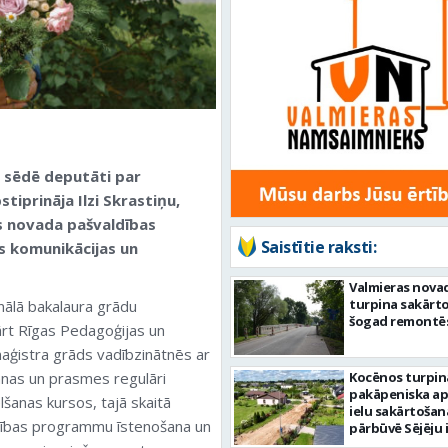
s sēdē deputāti par
iprināja Ilzi Skrastiņu,
s novada pašvaldības
Saistītie raksti:
s komunikācijas un
Valmieras nova
turpina sakārtot
onālā bakalaura grādu
šogad remontēs
kārt Rīgas Pedagoģijas un
maģistra grāds vadībzinātnēs ar
anas un prasmes regulāri
Kocēnos turpin
pakāpeniska a
elšanas kursos, tajā skaitā
ielu sakārtošan
ītības programmu īstenošana un
pārbūvē Sējēju 