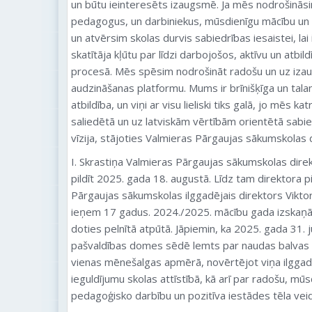
un būtu ieinteresēts izaugsmē. Ja mēs nodrošināsi
pedagogus, un darbiniekus, mūsdienīgu mācību un sk
un atvērsim skolas durvis sabiedrības iesaistei, lai
skatītāja kļūtu par līdzi darbojošos, aktīvu un atbi
procesā. Mēs spēsim nodrošināt radošu un uz iza
audzināšanas platformu. Mums ir brīnišķīga un talan
atbildība, un viņi ar visu lieliski tiks galā, jo mēs k
saliedētā un uz latviskām vērtībām orientētā sabiedr
vīzija, stājoties Valmieras Pārgaujas sākumskolas
I. Skrastiņa Valmieras Pārgaujas sākumskolas dir
pildīt 2025. gada 18. augustā. Līdz tam direktora 
Pārgaujas sākumskolas ilggadējais direktors Viktor
ieņem 17 gadus. 2024./2025. mācību gada izskaņā
doties pelnītā atpūtā. Jāpiemin, ka 2025. gada 31. 
pašvaldības domes sēdē lemts par naudas balvas p
vienas mēnešalgas apmērā, novērtējot viņa ilggad
ieguldījumu skolas attīstībā, kā arī par radošu, mūs
pedagoģisko darbību un pozitīva iestādes tēla vei