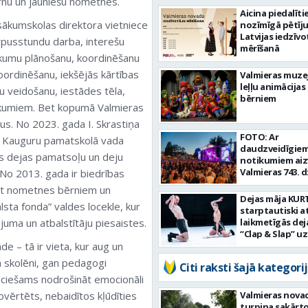
ērnu un jauniešu nometnes.
Aicina piedalīti
 sākumskolas direktora vietniece
nozīmīgā pētīj
Latvijas iedzīvo
ārpusstundu darba, interešu
mērīšanā
ākumu plānošanu, koordinēšanu
koordinēšanu, iekšējās kārtības
Valmieras muze
leļļu animācijas
u veidošanu, iestādes tēla,
bērniem
nākumiem. Bet kopumā Valmieras
us. No 2023. gada I. Skrastiņa
FOTO: Ar
a Kauguru pamatskolā vada
daudzveidīgie
kās dejas pamatsoļu un deju
notikumiem aiz
Valmieras 743. 
. No 2013. gada ir biedrības
diena
ot nometnes bērniem un
Dejas māja KUR
alsta fonda” valdes locekle, kur
starptautiski a
juma un atbalstītāju piesaistes.
laikmetīgās dej
“Clap & Slap” u
tāde – tā ir vieta, kur aug un
jaunu attīstīb
n skolēni, gan pedagogi
Citi raksti šajā kategorij
ciešams nodrošināt emocionāli
novērtēts, nebaidītos kļūdīties
Valmieras nova
turpina sakārtot