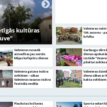
etīgās kultūras
FOTO: Ar daudzve
Valmieras teātr
104. sezonu – pa
tuve”
aizvadīta Valmiera
brīvību
Valmieras novadā
Garšaugu dārzā 
aizvadītas jau sestās
dienas apskat
Mājas kafejnīcu dienas
izstāde “Vasara
pilsētai svētkos
Valmiera gatava teātra
Valmieras dzim
svētkiem – sākas
diena sākas ar 
Valmieras vasaras teātra
kakta svētkiem
festivāla nedēļa
Plaukstas locītavas
Sporta vakari k