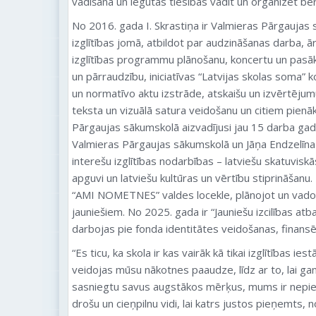
vadīšana un iegūtas tiesības vadīt un organizēt b
No 2016. gada I. Skrastiņa ir Valmieras Pārgaujas
izglītības jomā, atbildot par audzināšanas darba, 
izglītības programmu plānošanu, koncertu un pas
un pārraudzību, iniciatīvas “Latvijas skolas soma” 
un normatīvo aktu izstrāde, atskaišu un izvērtējum
teksta un vizuālā satura veidošanu un citiem pie
Pārgaujas sākumskolā aizvadījusi jau 15 darba gad
Valmieras Pārgaujas sākumskolā un Jāņa Endzelīn
interešu izglītības nodarbības – latviešu skatuvis
apguvi un latviešu kultūras un vērtību stiprināšanu
“AMI NOMETNES” valdes locekle, plānojot un vad
jauniešiem. No 2025. gada ir “Jauniešu izcilības atb
darbojas pie fonda identitātes veidošanas, finansē
“Es ticu, ka skola ir kas vairāk kā tikai izglītības ies
veidojas mūsu nākotnes paaudze, līdz ar to, lai ga
sasniegtu savus augstākos mērķus, mums ir nepie
drošu un cieņpilnu vidi, lai katrs justos pieņemts, 