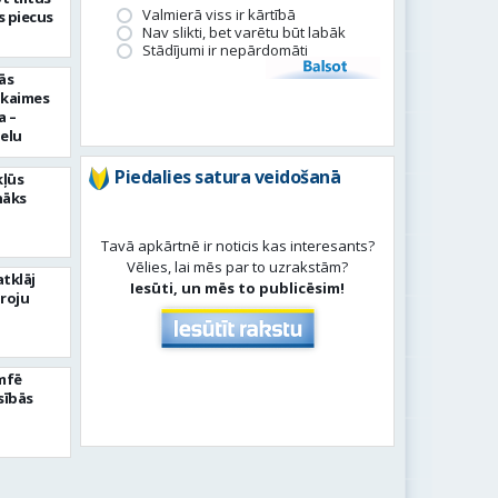
Valmierā viss ir kārtībā
 piecus
Nav slikti, bet varētu būt labāk
Stādījumi ir nepārdomāti
Balsot
ās
pkaimes
a –
ielu
Piedalies satura veidošanā
kļūs
nāks
Tavā apkārtnē ir noticis kas interesants?
Vēlies, lai mēs par to uzrakstām?
tklāj
Iesūti, un mēs to publicēsim!
roju
umfē
sībās