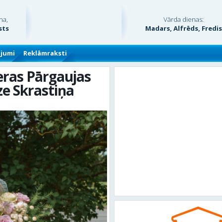
na,
Vārda dienas:
sts
Madars, Alfrēds, Fredi
ājumi
Reklāmraksti
eras Pārgaujas
ze Skrastiņa