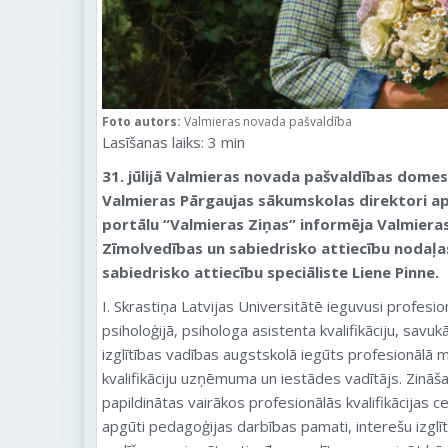
Foto autors:
Valmieras novada pašvaldība
Lasīšanas laiks:
3
min
31. jūlijā Valmieras novada pašvaldības dome
Valmieras Pārgaujas sākumskolas direktori apst
portālu “Valmieras Ziņas” informēja Valmiera
Zīmolvedības un sabiedrisko attiecību nodaļa
sabiedrisko attiecību speciāliste Liene Pinne.
I. Skrastiņa Latvijas Universitātē ieguvusi profesi
psiholoģijā, psihologa asistenta kvalifikāciju, savu
izglītības vadības augstskolā iegūts profesionālā 
kvalifikāciju uzņēmuma un iestādes vadītājs. Zināš
papildinātas vairākos profesionālās kvalifikācijas c
apgūti pedagoģijas darbības pamati, interešu izgl