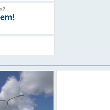
ts?
tiem!