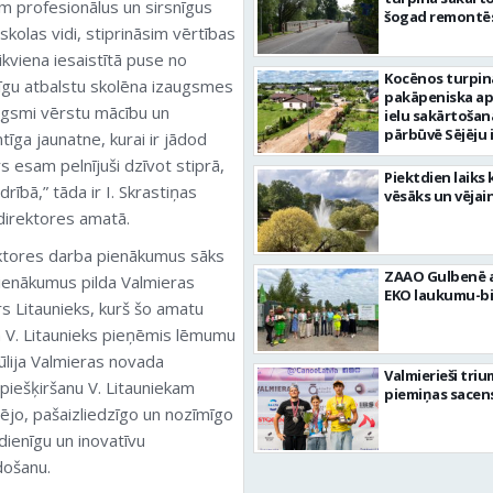
m profesionālus un sirsnīgus
šogad remontēs
olas vidi, stiprināsim vērtības
 ikviena iesaistītā puse no
Kocēnos turpin
ldīgu atbalstu skolēna izaugsmes
pakāpeniska a
ugsmi vērstu mācību un
ielu sakārtošan
pārbūvē Sējēju 
tīga jaunatne, kurai ir jādod
atrs esam pelnījuši dzīvot stiprā,
Piektdien laiks 
ībā,” tāda ir I. Skrastiņas
vēsāks un vējai
 direktores amatā.
ektores darba pienākumus sāks
ZAAO Gulbenē a
pienākumus pilda Valmieras
EKO laukumu-bi
s Litaunieks, kurš šo amatu
 V. Litaunieks pieņēmis lēmumu
jūlija Valmieras novada
Valmierieši tri
iešķiršanu V. Litauniekam
piemiņas sacen
ējo, pašaizliedzīgo un nozīmīgo
dienīgu un inovatīvu
došanu.