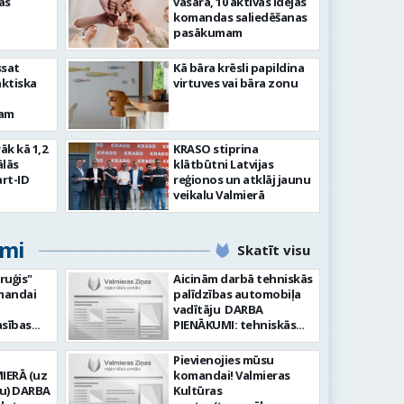
as
vasarā, 10 aktīvas idejas
komandas saliedēšanas
pasākumam
ssat
Kā bāra krēsli papildina
aktiska
virtuves vai bāra zonu
kam
rāk kā 1,2
KRASO stiprina
ālās
klātbūtni Latvijas
rt-ID
reģionos un atklāj jaunu
veikalu Valmierā
umi
Skatīt visu
ruģis"
Aicinām darbā tehniskās
omandai
palīdzības automobiļa
vadītāju DARBA
PIENĀKUMI: tehniskās
: Vēlme
palīdzības sniegšana
a
transportlīdzekļu
Pievienojies mūsu
ta pret
evakuācija
IERĀ (uz
komandai! Valmieras
āte;
transportlīdzekļu
RBA
Kultūras
anā vai
remonts