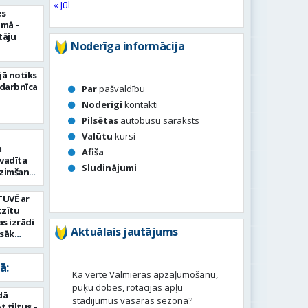
« Jūl
es
umā –
tāju
Noderīga informācija
jā notiks
 darbnīca
Par
pašvaldību
Noderīgi
kontakti
Pilsētas
autobusu saraksts
Valūtu
kursi
m
Afiša
vadīta
Sludinājumi
dzimšanas
TUVĒ ar
tzītu
as izrādi
Aktuālais jautājums
zsāk
as posmu
ā:
Kā vērtē Valmieras apzaļumošanu,
puķu dobes, rotācijas apļu
dā
stādījumus vasaras sezonā?
 tiltus –