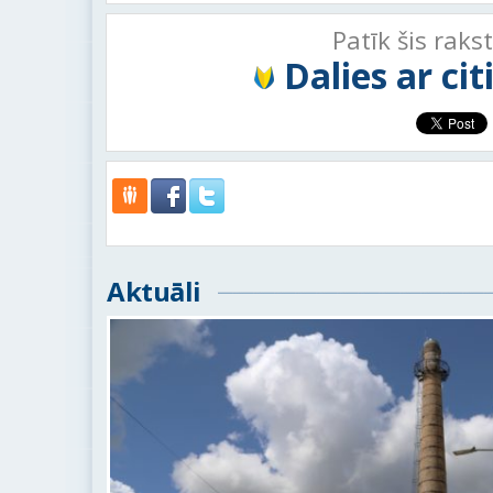
Patīk šis raks
Dalies ar ci
Aktuāli