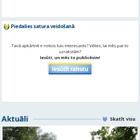
Piedalies satura veidošanā
Tavā apkārtnē ir noticis kas interesants? Vēlies, lai mēs par to
uzrakstām?
Iesūti, un mēs to publicēsim!
Aktuāli
Skatīt visu