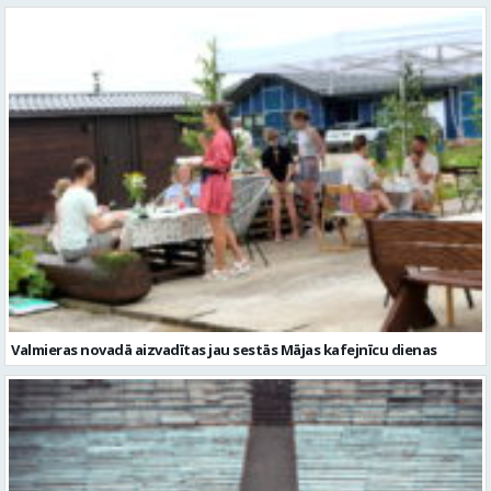
Valmieras novadā aizvadītas jau sestās Mājas kafejnīcu dienas