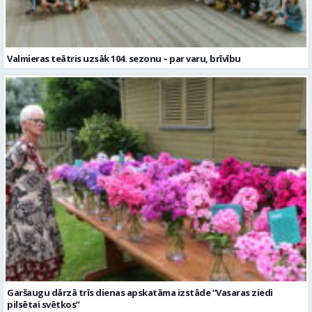
Valmieras teātris uzsāk 104. sezonu – par varu, brīvību
Garšaugu dārzā trīs dienas apskatāma izstāde “Vasaras ziedi
pilsētai svētkos”