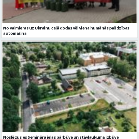
No Valmieras uz Ukrainu ceļā dodas vēl viena humānās palīdzības
automašīna
Noslēgusies Semināra ielas pārbūve un stāvlaukuma izbūve