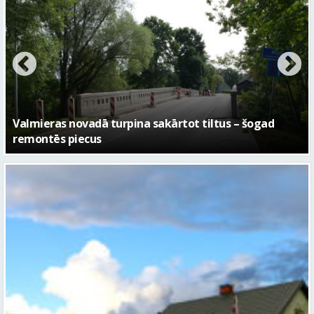
No pagaidu teātra līdz laikmetīgās kultūras centram
– kā attīstīsies “Kurtuve”