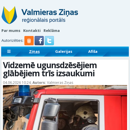
Par mums
Kontakti
Reklāma
Autorizēties:
Ziņas
Galerijas
Afiša
Sludinājumi
Reklāmraksti
Vidzemē ugunsdzēsējiem
glābējiem trīs izsaukumi
04.06.2026 10:24,
Autors:
Valmieras Ziņas