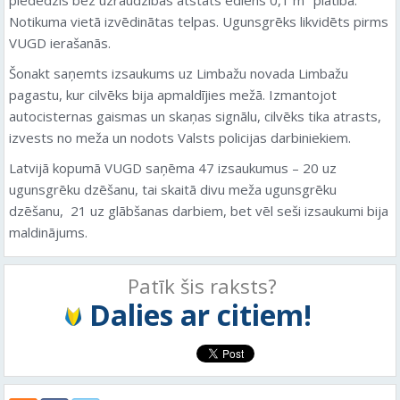
Notikuma vietā izvēdinātas telpas. Ugunsgrēks likvidēts pirms
VUGD ierašanās.
Šonakt saņemts izsaukums uz Limbažu novada Limbažu
pagastu, kur cilvēks bija apmaldījies mežā. Izmantojot
autocisternas gaismas un skaņas signālu, cilvēks tika atrasts,
izvests no meža un nodots Valsts policijas darbiniekiem.
Latvijā kopumā VUGD saņēma 47 izsaukumus – 20 uz
ugunsgrēku dzēšanu, tai skaitā divu meža ugunsgrēku
dzēšanu, 21 uz glābšanas darbiem, bet vēl seši izsaukumi bija
maldinājums.
Patīk šis raksts?
Dalies ar citiem!