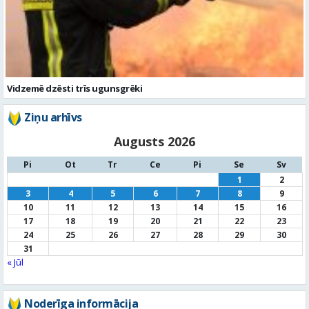
Vidzemē dzēsti trīs ugunsgrēki
Ziņu arhīvs
Augusts 2026
Pi
Ot
Tr
Ce
Pi
Se
Sv
1
2
3
4
5
6
7
8
9
10
11
12
13
14
15
16
17
18
19
20
21
22
23
24
25
26
27
28
29
30
31
« Jūl
Noderīga informācija