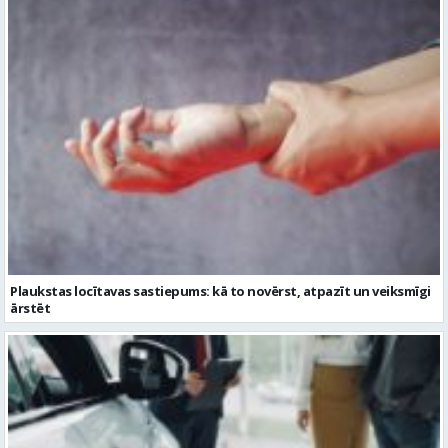
Plaukstas locītavas sastiepums: kā to novērst, atpazīt un veiksmīgi
ārstēt