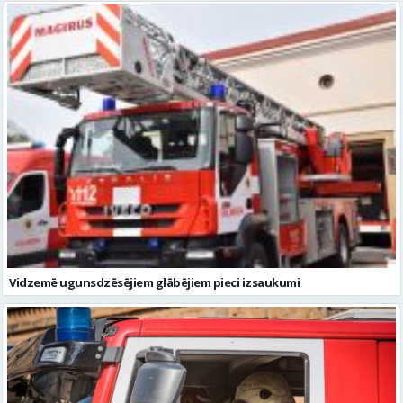
Vidzemē ugunsdzēsējiem glābējiem pieci izsaukumi