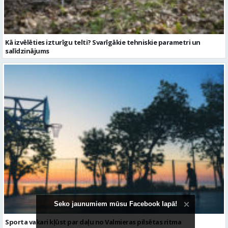
Kā izvēlēties izturīgu telti? Svarīgākie tehniskie parametri un
salīdzinājums
Seko jaunumiem mūsu Facebook lapā!
Sporta vakari kļūst par daļu no Valmieras pilsētas ritma