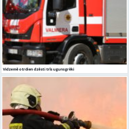
Vidzemē otrdien dzēsti trīs ugunsgrēki