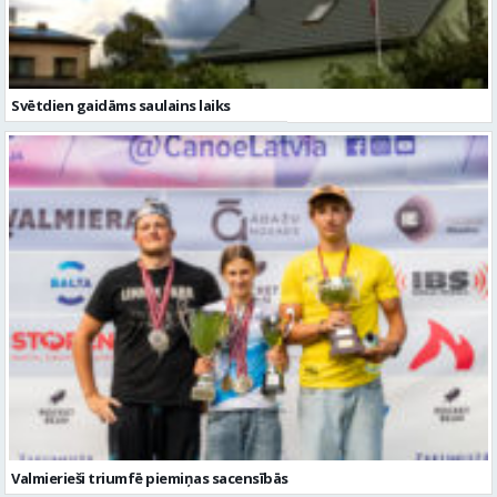
Svētdien gaidāms saulains laiks
Valmierieši triumfē piemiņas sacensībās