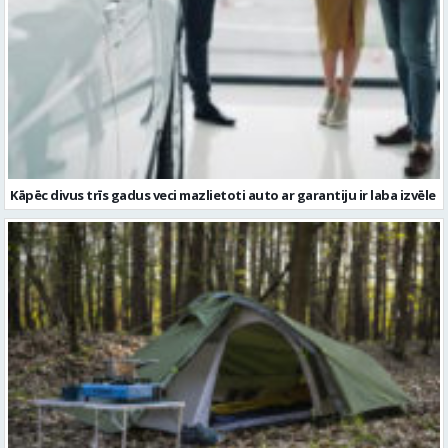
Kāpēc divus trīs gadus veci mazlietoti auto ar garantiju ir laba izvēle