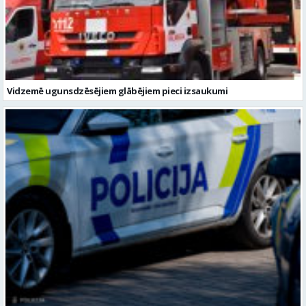
Vidzemē ugunsdzēsējiem glābējiem pieci izsaukumi