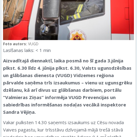
Foto autors:
VUGD
Lasīšanas laiks:
< 1
min
Aizvadītajā diennaktī, laika posmā no šī gada 3.jūnija
plkst. 6.30 līdz 4. jūnija plkst. 6.30, Valsts ugunsdzēsības
un glābšanas dienesta (VUGD) Vidzemes reģiona
pārvalde saņēma trīs izsaukumus – vienu uz ugunsgrēku
dzēšanu, kā arī divus uz glābšanas darbiem
, portālu
“Valmieras Ziņas” informēja VUGD Prevencijas un
sabiedrības informēšanas nodaļas vecākā inspektore
Sandra Vējiņa.
Vakar pulksten 14.30 saņemts izsaukums uz Cēsu novada
Vaives pagastu, kur trīsstāvu dzīvojamā mājā trešā stāvā
2
piededzis bez uzraudzības atstāts ēdiens 0,1 m
platībā.