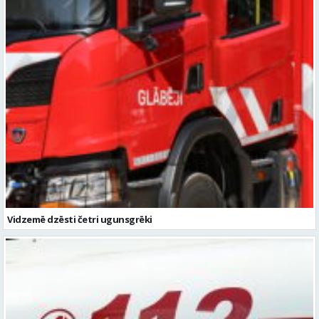
Vidzemē dzēsti četri ugunsgrēki