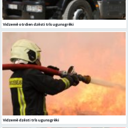
Vidzemē otrdien dzēsti trīs ugunsgrēki
Vidzemē dzēsti trīs ugunsgrēki