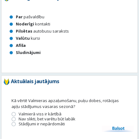
Par
pašvaldību
Noderīgi
kontakti
Pilsētas
autobusu saraksts
Valūtu
kursi
Afiša
Sludinājumi
Aktuālais jautājums
Kā vērtē Valmieras apzaļumošanu, puķu dobes, rotācijas
apļu stādījumus vasaras sezonā?
Valmierā viss ir kārtībā
Nav slikti, bet varētu būt labāk
Stādījumi ir nepārdomāti
Balsot