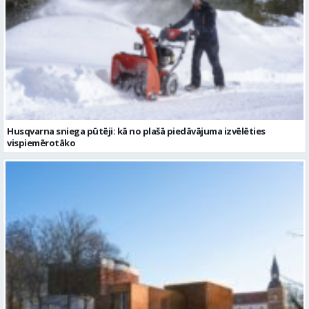
Husqvarna sniega pūtēji: kā no plašā piedāvājuma izvēlēties
vispiemērotāko