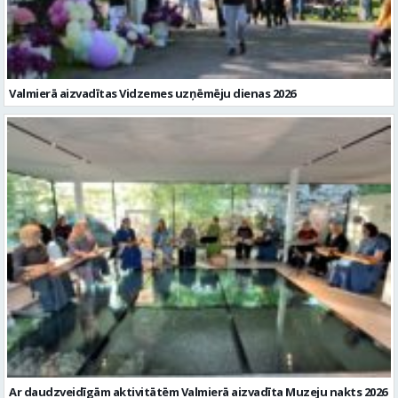
Valmierā aizvadītas Vidzemes uzņēmēju dienas 2026
Ar daudzveidīgām aktivitātēm Valmierā aizvadīta Muzeju nakts 2026