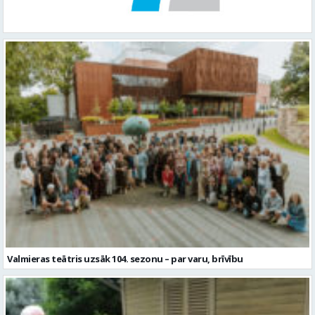
Valmieras teātris uzsāk 104. sezonu – par varu, brīvību