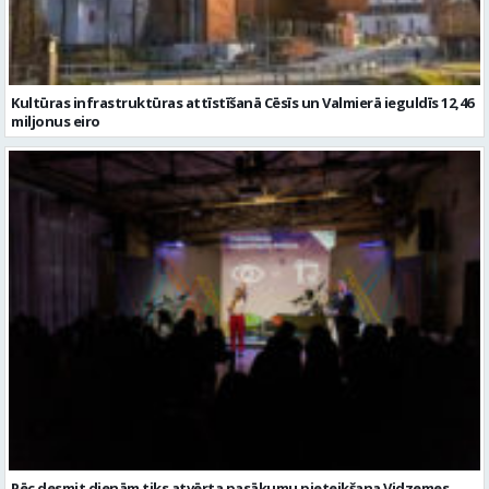
Kultūras infrastruktūras attīstīšanā Cēsīs un Valmierā ieguldīs 12,46
miljonus eiro
Pēc desmit dienām tiks atvērta pasākumu pieteikšana Vidzemes