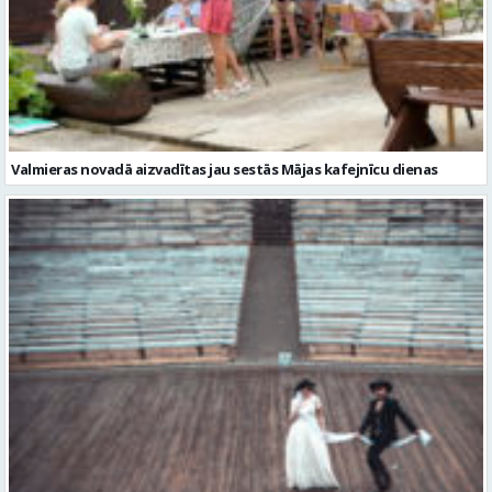
Valmieras novadā aizvadītas jau sestās Mājas kafejnīcu dienas