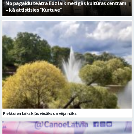
FOTO: Ar daudzveidīgiem notikumiem aizvadīta
Valmieras 743. dzimšanas diena
Piektdien laiks kļūs vēsāks un vējaināks