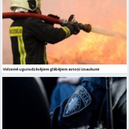
Vidzemē ugunsdzēsējiem glābējiem astoņi izsaukumi