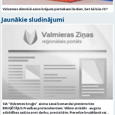
Vidzemes slimnīcā asins krājumi pietiekami šodien, bet kā būs rīt?
Jaunākie sludinājumi
SIA "Vidzemes bruģis" aicina savai komandai pievienoties
BRUĢĒTĀJUS Prasības pretendentiem: Vēlme strādāt - augsta
atbildības sajūta pret darbu, precizitāte; Pieredze bruģēšanā vai