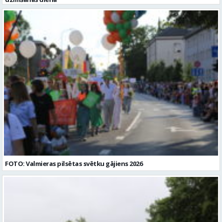
garantijas Darba devēja līdzfinansētu veselības apdrošināšanas
polisi Profesionālās kompetences pilnveides iespējas Dinamisku,
radošu un atbalstošu darba vidi Pretendentiem profesionālās
darbības aprakstu (CV) un izglītības dokumenta kopiju lūdzam
iesniegt līdz 2026. gada 17.augustam e-pastā vgv@valmiera.edu.lv.
Tālrunis uzziņai: 29182105. Profesija: SPECIĀLAIS PEDAGOGS Darba
vietas adrese: LATVIJA, Jumaras iela 9, Valmiera, Valmieras nov.
Darbības joma: Izglītība / Zinātne Pieteikto vietu skaits: 1 Aktuāla
līdz: 2026-08-17 Kontaktpersona: vgv@valmiera.edu.lv 29182105
FOTO: Valmieras pilsētas svētku gājiens 2026