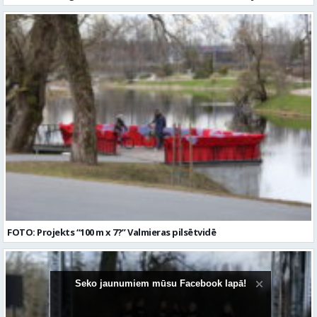
FOTO: Projekts “100 m x 7?” Valmieras pilsētvidē
Seko jaunumiem mūsu Facebook lapā!