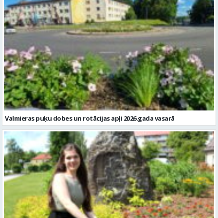
Valmieras puķu dobes un rotācijas apļi 2026.gada vasarā