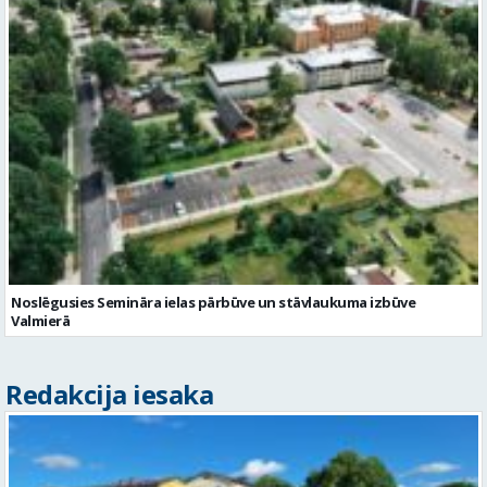
Noslēgusies Semināra ielas pārbūve un stāvlaukuma izbūve
Valmierā
Redakcija iesaka