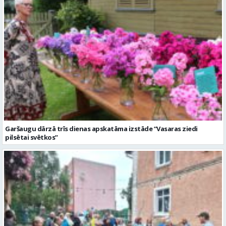
Garšaugu dārzā trīs dienas apskatāma izstāde “Vasaras ziedi
pilsētai svētkos”