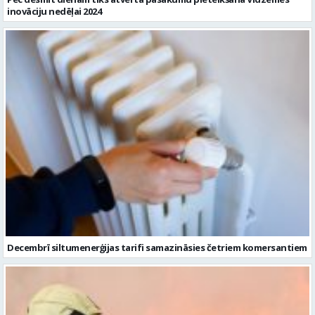
inovāciju nedēļai 2024
Decembrī siltumenerģijas tarifi samazināsies četriem komersantiem