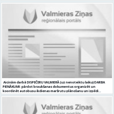
ceļu būvniecībā. Darba pienākumi: Bruģakmens ieklāšana; Ceļu, ielas
apmaļu uzstādīšana; Bruģakmens un apmaļu piezāģēšana;
Bruģakmens pamatnes sagatavošana. Mēs nodrošinām: Stabilu
atalgojumu; Stabilu darbu ilgtermiņā; Nodrošinām ar darba
apģērbu un darba instrumentiem; Labus darba apstākļus. Darba
laika veids un režīms: normālais darba laiks; darba dienās 8.00-17.00;
sestdienas, svētdienas un svētku dienas brīvas. Darba objekti
Valmierā un tās apkārtnē (Vidzemē). CV ar amata norādi lūdzam
sūtīt uz e-pastu: vbrugis@inbox.lv Tālrunis informācijai: 26121050.
Profesija: BRUĢĒTĀJS Darba vietas adrese: LATVIJA, Alejas iela 10,
Valmiermuiža, Valmieras pag., Valmieras nov. Darba laika veids:
Normālais darba laiks Darba veids: Darbinieka amats uz nenoteiktu
laiku Slodze: Viena vesela slodze Darbības joma: Būvniecība /
Nekustamais īpašums Pieteikto vietu skaits: 1 Līgums: Darbinieka
amats uz nenoteiktu laiku Aktuāla līdz: 2026-08-20 Kontaktpersona:
CV lūdzam sūtīt uz e-pastu: vbrugis@inbox.lv
Aicinām darbā DISPEČERU VALMIERĀ (uz nenoteiktu laiku) DARBA
PIENĀKUMI: pārdot braukšanas dokumentus organizēt un
koordinēt autobusu ikdienas maršrutu plānošanu un izpildi
nodrošināt autobusu vadītāju dienas darba uzdevumu
sagatavošanu PRASĪBAS PRETENDENTIEM: vidējā vai vidējā
profesionālā izglītība augsta atbildības sajūta, precizitāte un labas
komunikācijas spējas labas iemaņas darbā ar datoru un
elektronisko kases aparātu UZŅĒMUMS PIEDĀVĀ: darbu stabilā