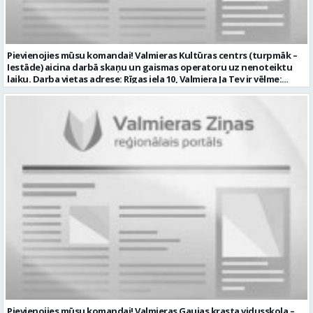
Sazināsimies ar pretendentiem, kuri būs izvirzīti nākamajai atlases
kārtai. * Iesniegtos personas datus SIA “VTU VALMIERA” izmantos, lai
konkursa kārtībā noteiktu vakancei atbilstošāko kandidātu. Ja
kandidāts vēlas, lai viņa personas dati tiktu saglabāti SIA “VTU
VALMIERA” iekšējā datu bāzē ar mērķi tos apstrādāt citos SIA “VTU
Pievienojies mūsu komandai! Valmieras Kultūras centrs (turpmāk –
VALMIERA” personāla atlases konkursos, tad pieteikumā vakancei
Iestāde) aicina darbā skaņu un gaismas operatoru uz nenoteiktu
lūdzam kandidātam norādīt savu piekrišanu personas datu
laiku. Darba vietas adrese: Rīgas iela 10, Valmiera Ja Tev ir vēlme:
saglabāšanai. Profesija: AUTOMOBIĻA VADĪTĀJS Darba vietas adrese:
nodrošināt skaņas un gaismas iekārtu un to vadības sistēmas
LATVIJA, Brandeļi, Brandeļi, Kocēnu pag., Valmieras nov. Darba laika
darbību un attīstību Iestādē; veikt skaņotāja un gaismošanas
veids: Maiņu darbs Darbības joma: Pakalpojumi Pieteikto vietu
operatora pienākumus pasākumos Iestādēs telpās un ārpus tām
skaits: 1 Aktuāla līdz: 2026-08-21 Kontaktpersona: CV ar norādi
Iestādes; piemērot skaņas un gaismas mākslinieciskos risinājumus
vakancei lūdzu sūtīt uz e-pastu info@vtu-valmiera.lv vai iesniegt
pasākumos, plānot un organizēt apskaņošanas un gaismošanas
personīgi
procesu, kā arī veikt pasākumu apskaņošanu un gaismošanu;
piedalīties Iestādes organizēto pasākumu tehniskajā uzbūvē un
nobūvē, sniegtu tehnisko atbalstu; pārzināt darbā lietojamo
tehnisko un elektroiekārtu darbības principus, lietošanas
noteikumus; un ja Tev ir: vismaz divu gadu pieredze līdzīgā darbā vai
amatā; labas datorprasmes; valsts valodas prasmes atbilstoši Valsts
valodas likuma prasībām; kompetences: prasme patstāvīgi pieņemt
lēmumus un organizēt savu darbu; lieliskas komunikācijas spējas;
precizitāte; pozitīva un atbildīga attieksme pret darbu; prasme
sadarboties un strādāt komandā; mēs piedāvājam: pamatalgu
pārbaudes laikā 985.00 EUR, pēc pārbaudes laika 1035.00 EUR pirms
nodokļu nomaksas; iespēju saņemt atvaļinājuma pabalstu darba un
dzīves līdzsvaram par labu darba sniegumu; darba devēja
līdzfinansētu veselības apdrošināšanu pēc pārbaudes laika beigām,
Pievienojies mūsu komandai! Valmieras Gaujas krasta vidusskola –