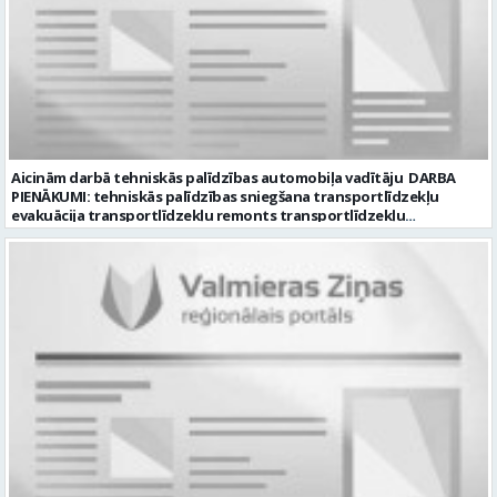
datums: 2026-08-17 Kontaktpersona: Davids Pavlovs
Aicinām darbā tehniskās palīdzības automobiļa vadītāju DARBA
PIENĀKUMI: tehniskās palīdzības sniegšana transportlīdzekļu
evakuācija transportlīdzekļu remonts transportlīdzekļu
sagatavošana tehniskai apskatei PRASĪBAS PRETENDENTIEM:
profesionālā vai vispārējā vidējā izglītība DE, CE kategorijas
transportlīdzekļa vadītāja apliecība vēlama D, CE kategorijas
transportlīdzekļa vadītāja pieredze vismaz 2 gadi labas saskarsmes
un komunikācijas prasmes pieredze transportlīdzekļu remontu
veikšanā UZŅĒMUMS PIEDĀVĀ: darbu stabilā uzņēmumā darba
samaksu no 1600 EUR (pirms nodokļu nomaksas) darba laiku pēc
grafika: dežūra 08.00 – 17.00, 2.dežūra 08.00 – 21.00. pilnas sociālās
garantijas veselības apdrošināšanas iespējas dinamisku un
profesionālu darba vidi CV ar norādi vakancei „Tehniskās palīdzības
automobiļa vadītājs” iesniegt: sūtot elektroniski uz info@vtu-
valmiera.lv personīgi SIA „VTU Valmiera”, Reģ.nr. 40003004220,
administrācijas ēkas „Brandeļi”, Brandeļi, Kocēnu pagasts, Valmieras
novads, personāla daļā darba dienās no plkst. 09:00 līdz 16:00.