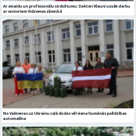
Ar smaidu un profesionālu sirdsiltumu: Dakteri Klauni uzsāk darbu
ar senioriem Vidzemes slimnīcā
No Valmieras uz Ukrainu ceļā dodas vēl viena humānās palīdzības
automašīna