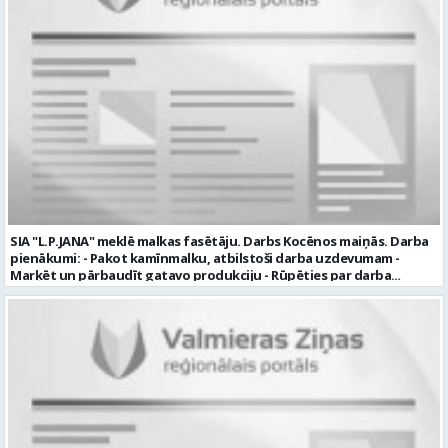
uzņēmumā darba laiku: maiņu grafiks (1. dežūra no plkst. 05.20 līdz
plkst. 16.20 un 2.dežūra no plkst. 12.50-21.00) darba samaksu sākot no
1100 līdz 1250 EUR (pirms nodokļu nomaksas) pilnas sociālās
garantijas veselības apdrošināšanas iespējas dinamisku un
profesionālu darba vidi apmācību pirms darba pienākumu
uzsākšanas CV ar norādi vakancei „dispečers Valmierā” iesniegt līdz
2026. gada 21. augustam (ieskaitot): sūtot elektroniski uz info@vtu-
valmiera.lv personīgi SIA „VTU Valmiera”, Reģ.nr. 40003004220,
„Brandeļi”, Brandeļi, Kocēnu pagasts, Valmieras novads, personāla
daļā darba dienās no plkst. 13:00 līdz 16:00. 2 nedēļu laikā pēc
konkursa termiņa beigām sazināsimies ar pretendentiem, kuri tiks
aicināti uz tikšanos klātienē. Informācijai: 29231565 * Iesniegtos
personas datus SIA “VTU VALMIERA” izmantos, lai konkursa kārtībā
noteiktu vakancei atbilstošāko kandidātu. Ja kandidāts vēlas, lai
SIA "L.P.JANA" meklē malkas fasētāju. Darbs Kocēnos maiņās. Darba
viņa personas dati tiktu saglabāti SIA “VTU VALMIERA” iekšējā datu
pienākumi: - Pakot kamīnmalku, atbilstoši darba uzdevumam -
bāzē ar mērķi tos apstrādāt citos SIA “VTU VALMIERA” personāla
Marķēt un pārbaudīt gatavo produkciju - Rūpēties par darba
atlases konkursos, tad pieteikumā vakancei lūdzam kandidātam
kvalitāti un kārtību darba vietā Prasības kandidātiem: - Laba fiziskā
norādīt savu piekrišanu personas datu saglabāšanai. Profesija:
izturība - Precizitāte un ātrums - Prasme un vēlme strādāt komandā
TRANSPORTA DISPEČERS Darba vietas adrese: LATVIJA, Stacijas iela 1,
Uzņēmums piedāvā: - Atalgojumu EUR 1200 bruto (atkarīgs no
Valmiera, Valmieras nov. Darba laika veids: Summētais darba laiks
padarītā) - Vienmēr laikā izmaksātu algu - Profesionālus un
Darba veids: Darbinieka amats uz nenoteiktu laiku Slodze: Viena
atbalstošus kolēģus Lūgums CV sūtīt uz e- pastu:
vesela slodze Darbības joma: Pakalpojumi Pieteikto vietu skaits: 1
pasutijumi@lpjana.lv vai zvanīt pa tālruni: 28319289 Profesija:
Līgums: Darbinieka amats uz nenoteiktu laiku Aktuāla līdz: 2026-08-
SAIŅOŠANAS OPERATORS Algas izmaksas veids: Laika darba alga
21 Kontaktpersona: CV ar norādi vakancei lūdzu sūtīt uz e-pastu
Darba vietas adrese: LATVIJA, Gravas iela 2, Kocēni, Kocēnu pag.,
info@vtu-valmiera.lv vai iesniegt personīgi Izglītības līmenis:
Valmieras nov. Slodze: Viena vesela slodze Darbības joma: Ražošana
Vispārējā vidējā izglītība
Pieteikto vietu skaits: 2 Aktuāla līdz: 2027-09-07 Darba sākšanas