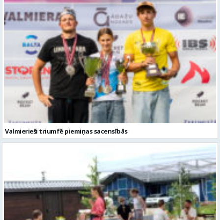
Valmierieši triumfē piemiņas sacensībās