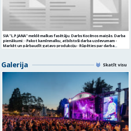
valmiera.lv personīgi SIA „VTU Valmiera”, Reģ.nr. 40003004220,
„Brandeļi”, Brandeļi, Kocēnu pagasts, Valmieras novads, personāla
daļā darba dienās no plkst. 13:00 līdz 16:00. 2 nedēļu laikā pēc
konkursa termiņa beigām sazināsimies ar pretendentiem, kuri tiks
aicināti uz tikšanos klātienē. Informācijai: 29231565 * Iesniegtos
personas datus SIA “VTU VALMIERA” izmantos, lai konkursa kārtībā
noteiktu vakancei atbilstošāko kandidātu. Ja kandidāts vēlas, lai
SIA "L.P.JANA" meklē malkas fasētāju. Darbs Kocēnos maiņās. Darba
viņa personas dati tiktu saglabāti SIA “VTU VALMIERA” iekšējā datu
pienākumi: - Pakot kamīnmalku, atbilstoši darba uzdevumam -
bāzē ar mērķi tos apstrādāt citos SIA “VTU VALMIERA” personāla
Marķēt un pārbaudīt gatavo produkciju - Rūpēties par darba
atlases konkursos, tad pieteikumā vakancei lūdzam kandidātam
kvalitāti un kārtību darba vietā Prasības kandidātiem: - Laba fiziskā
norādīt savu piekrišanu personas datu saglabāšanai. Profesija:
izturība - Precizitāte un ātrums - Prasme un vēlme strādāt komandā
TRANSPORTA DISPEČERS Darba vietas adrese: LATVIJA, Stacijas iela 1,
Uzņēmums piedāvā: - Atalgojumu EUR 1200 bruto (atkarīgs no
Galerija
Valmiera, Valmieras nov. Darba laika veids: Summētais darba laiks
Skatīt visu
padarītā) - Vienmēr laikā izmaksātu algu - Profesionālus un
Darba veids: Darbinieka amats uz nenoteiktu laiku Slodze: Viena
atbalstošus kolēģus Lūgums CV sūtīt uz e- pastu:
vesela slodze Darbības joma: Pakalpojumi Pieteikto vietu skaits: 1
pasutijumi@lpjana.lv vai zvanīt pa tālruni: 28319289 Profesija:
Līgums: Darbinieka amats uz nenoteiktu laiku Aktuāla līdz: 2026-08-
SAIŅOŠANAS OPERATORS Algas izmaksas veids: Laika darba alga
21 Kontaktpersona: CV ar norādi vakancei lūdzu sūtīt uz e-pastu
Darba vietas adrese: LATVIJA, Gravas iela 2, Kocēni, Kocēnu pag.,
info@vtu-valmiera.lv vai iesniegt personīgi Izglītības līmenis:
Valmieras nov. Slodze: Viena vesela slodze Darbības joma: Ražošana
Vispārējā vidējā izglītība
Pieteikto vietu skaits: 2 Aktuāla līdz: 2027-09-07 Darba sākšanas
datums: 2026-08-17 Kontaktpersona: Davids Pavlovs