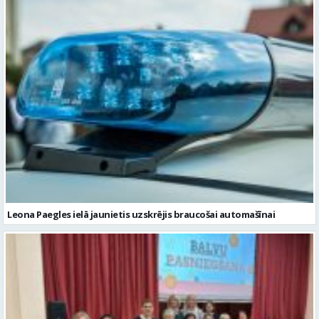
Leona Paegles ielā jaunietis uzskrējis braucošai automašīnai