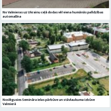
No Valmieras uz Ukrainu ceļā dodas vēl viena humānās palīdzības
automašīna
Noslēgusies Semināra ielas pārbūve un stāvlaukuma izbūve
Valmierā