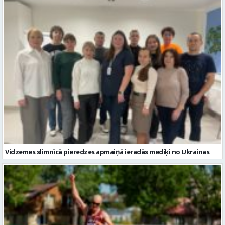
Vidzemes slimnīcā pieredzes apmaiņā ieradās mediķi no Ukrainas