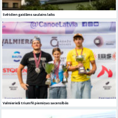
Svētdien gaidāms saulains laiks
Valmierieši triumfē piemiņas sacensībās