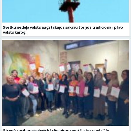
Svētku nedēļā valsts augstākajos sakaru torņos tradicionāli plīvo
valsts karogi
Strenču psihoneiroloģiskā slimnīcas speciālistes piedalījās