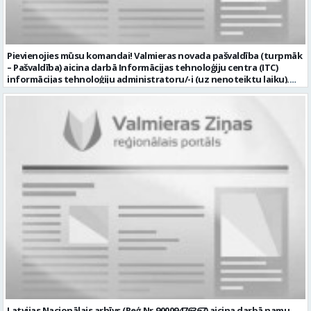
Pievienojies mūsu komandai! Valmieras novada pašvaldība (turpmāk
– Pašvaldība) aicina darbā Informācijas tehnoloģiju centra (ITC)
informācijas tehnoloģiju administratoru/-i (uz nenoteiktu laiku).
Darba vieta: Rūjienas un Naukšēnu apvienību teritorijās Ja Tev ir
vēlme: nodrošināt ar informācijas un komunikācijas tehnoloģijām
(turpmāk – IKT) saistīto problēmu pieteikumu pārvaldību un
operatīvu risināšanu; nodrošināt datortehnikas lietotāju atbalstu
un ar to saistīto problēmsituāciju risināšanu; uzstādīt, konfigurēt,
diagnosticēt un modernizēt Pašvaldības iestāžu datortehniku,
datortīklus un programmatūru, novērst kļūmes to darbībā;
kontrolēt ārējo pakalpojumu sniedzēju darbu izpildi Pašvaldības
iestādēs infrastruktūras uzturēšanā; sagatavot priekšlikumus par
IKT nomaiņu un efektīvāku izmantošanu; un ja Tev ir: vismaz vidējā
profesionālā izglītība informācijas tehnoloģiju jomā; darba
pieredze (ar informācijas tehnoloģijām saistītā jomā); izpratne par
datortehnikas un biroja tehnikas uzbūvi un problēmu risināšanas
secību; izpratne par datortīkla uzbūvi, tīkla iekārtu darbības
principiem; valsts valodas prasmes atbilstoši Valsts valodas likuma
prasībām; kompetences: ļoti labas organizatoriskās un saskarsmes
spējas, argumentācijas prasme; prasme patstāvīgi pieņemt
lēmumus; analītiskās spējas; augsta atbildības sajūta; precizitāte;
spēja strādāt individuāli un komandā; pašiniciatīva un spēja meklēt
Latvijas Nacionālais arhīvs (Reģ.Nr.90009476367) aicina darbā namu