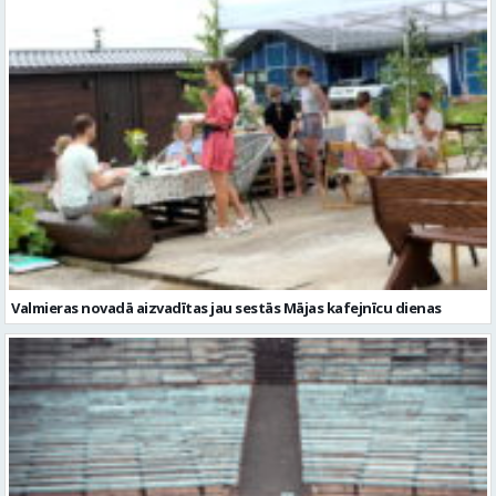
Valmieras novadā aizvadītas jau sestās Mājas kafejnīcu dienas