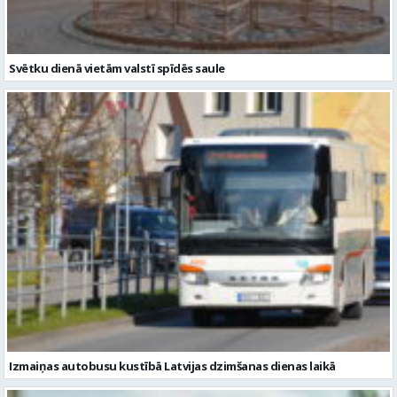
Svētku dienā vietām valstī spīdēs saule
Izmaiņas autobusu kustībā Latvijas dzimšanas dienas laikā