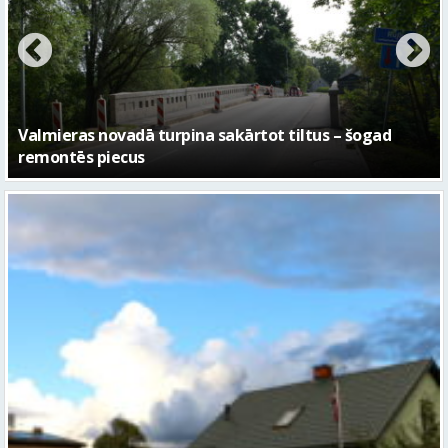
No pagaidu teātra līdz laikmetīgās kultūras centram
– kā attīstīsies “Kurtuve”