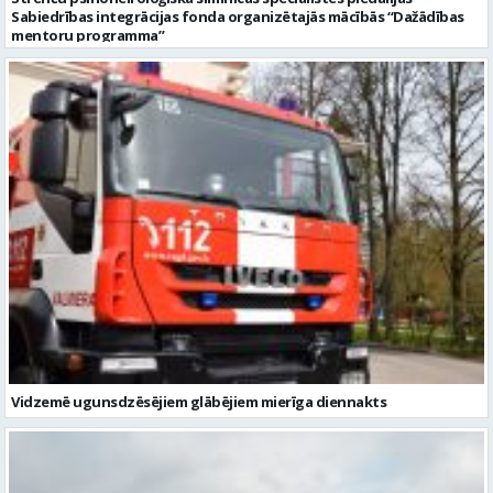
Sabiedrības integrācijas fonda organizētajās mācībās “Dažādības
mentoru programma”
Vidzemē ugunsdzēsējiem glābējiem mierīga diennakts