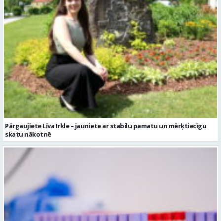
Pārgaujiete Līva Irkle – jauniete ar stabilu pamatu un mērķtiecīgu
skatu nākotnē