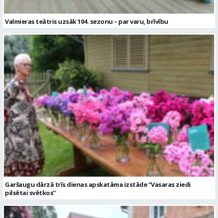
Valmieras teātris uzsāk 104. sezonu – par varu, brīvību
Garšaugu dārzā trīs dienas apskatāma izstāde “Vasaras ziedi
pilsētai svētkos”