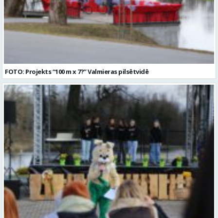
FOTO: Projekts “100 m x 7?” Valmieras pilsētvidē