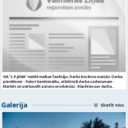
komunikācijas spējas labas iemaņas darbā ar datoru un
elektronisko kases aparātu UZŅĒMUMS PIEDĀVĀ: darbu stabilā
uzņēmumā darba laiku: maiņu grafiks (1. dežūra no plkst. 05.20 līdz
plkst. 16.20 un 2.dežūra no plkst. 12.50-21.00) darba samaksu sākot no
1100 līdz 1250 EUR (pirms nodokļu nomaksas) pilnas sociālās
garantijas veselības apdrošināšanas iespējas dinamisku un
profesionālu darba vidi apmācību pirms darba pienākumu
uzsākšanas CV ar norādi vakancei „dispečers Valmierā” iesniegt līdz
2026. gada 21. augustam (ieskaitot): sūtot elektroniski uz info@vtu-
valmiera.lv personīgi SIA „VTU Valmiera”, Reģ.nr. 40003004220,
„Brandeļi”, Brandeļi, Kocēnu pagasts, Valmieras novads, personāla
daļā darba dienās no plkst. 13:00 līdz 16:00. 2 nedēļu laikā pēc
konkursa termiņa beigām sazināsimies ar pretendentiem, kuri tiks
aicināti uz tikšanos klātienē. Informācijai: 29231565 * Iesniegtos
personas datus SIA “VTU VALMIERA” izmantos, lai konkursa kārtībā
noteiktu vakancei atbilstošāko kandidātu. Ja kandidāts vēlas, lai
SIA "L.P.JANA" meklē malkas fasētāju. Darbs Kocēnos maiņās. Darba
viņa personas dati tiktu saglabāti SIA “VTU VALMIERA” iekšējā datu
pienākumi: - Pakot kamīnmalku, atbilstoši darba uzdevumam -
bāzē ar mērķi tos apstrādāt citos SIA “VTU VALMIERA” personāla
Marķēt un pārbaudīt gatavo produkciju - Rūpēties par darba
atlases konkursos, tad pieteikumā vakancei lūdzam kandidātam
kvalitāti un kārtību darba vietā Prasības kandidātiem: - Laba fiziskā
norādīt savu piekrišanu personas datu saglabāšanai. Profesija:
izturība - Precizitāte un ātrums - Prasme un vēlme strādāt komandā
TRANSPORTA DISPEČERS Darba vietas adrese: LATVIJA, Stacijas iela 1,
Uzņēmums piedāvā: - Atalgojumu EUR 1200 bruto (atkarīgs no
Galerija
Valmiera, Valmieras nov. Darba laika veids: Summētais darba laiks
Skatīt visu
padarītā) - Vienmēr laikā izmaksātu algu - Profesionālus un
Darba veids: Darbinieka amats uz nenoteiktu laiku Slodze: Viena
atbalstošus kolēģus Lūgums CV sūtīt uz e- pastu:
vesela slodze Darbības joma: Pakalpojumi Pieteikto vietu skaits: 1
pasutijumi@lpjana.lv vai zvanīt pa tālruni: 28319289 Profesija:
Līgums: Darbinieka amats uz nenoteiktu laiku Aktuāla līdz: 2026-08-
SAIŅOŠANAS OPERATORS Algas izmaksas veids: Laika darba alga
21 Kontaktpersona: CV ar norādi vakancei lūdzu sūtīt uz e-pastu
Darba vietas adrese: LATVIJA, Gravas iela 2, Kocēni, Kocēnu pag.,
info@vtu-valmiera.lv vai iesniegt personīgi Izglītības līmenis: