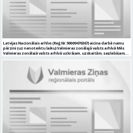
pieredze (ar informācijas tehnoloģijām saistītā jomā); izpratne par
datortehnikas un biroja tehnikas uzbūvi un problēmu risināšanas
secību; izpratne par datortīkla uzbūvi, tīkla iekārtu darbības
principiem; valsts valodas prasmes atbilstoši Valsts valodas likuma
prasībām; kompetences: ļoti labas organizatoriskās un saskarsmes
spējas, argumentācijas prasme; prasme patstāvīgi pieņemt
lēmumus; analītiskās spējas; augsta atbildības sajūta; precizitāte;
spēja strādāt individuāli un komandā; pašiniciatīva un spēja meklēt
Latvijas Nacionālais arhīvs (Reģ.Nr.90009476367) aicina darbā namu
un piedāvāt jaunus risinājumus; mēs piedāvājam: dinamisku,
pārzini (uz nenoteiktu laiku) Valmieras zonālajā valsts arhīvā Mēs
interesantu un atbildīgu darbu un ideju īstenošanas iespējas uz
Valmieras zonālajā valsts arhīvā uzkrājam, uzskaitām, saglabājam,
attīstību vērstā Pašvaldībā; pamatalgu pārbaudes laikā 1258,- EUR
darām pieejamu un popularizējam nacionālo dokumentāro
pirms nodokļu nomaksas, pēc pārbaudes laika 1310,- EUR pirms
mantojumu. Mūsu pārraudzībā un darbības zonā ietilpst Valmieras,
nodokļu nomaksas; iespēju saņemt atvaļinājuma pabalstu darba un
Valkas, Smiltenes un Limbažu novadi. Aicinām savai komandai
dzīves līdzsvaram par labu darba sniegumu; darba devēja
pievienoties čaklu, rūpīgu un atbildīgu kolēģi namu pārziņa amatā,
līdzfinansētu veselības apdrošināšanu pēc pārbaudes laika beigām,
kurš rūpētos par mūsu darba vietu Valmierā, Cempu ielā 13. Piesakies
kā arī citas sociālās garantijas/labumus atbilstoši darba rezultātam
un pievienojies mūsu kolektīvam! Mums ir svarīgi, lai Tev ir: • vismaz
un normatīvajos aktos noteiktajam; profesionālās pilnveidošanās
vidējā vai vidējā profesionālā izglītība; • profesionāla pieredze
un izaugsmes iespējas zinošu un atsaucīgu kolēģu komandā. CV,
saimniecisko darbu veikšanā, vēlams ēku vai namu
motivācijas vēstuli (līdz vienai A4 lapai datorrakstā Arial fontā, ar
apsaimniekošanas jomā; • labas iemaņas darbā ar datoru (MS Office,
burtu lielumu “11”) un izglītības dokumenta kopiju, lūdzam iesniegt
tīmekļa pārlūkprogrammās, e pasts); • valsts valodas prasmes
elektroniski, nosūtot uz personals@valmierasnovads.lv vai
vismaz B2 līmenī; • prasme plānot un organizēt savu darbu,
personīgi Pašvaldības Dokumentu pārvaldības un klientu
patstāvīgi risināt ar darba pienākumiem saistītus jautājumus, kā arī
apkalpošanas centrā, adrese: Lāčplēša ielā 2, Valmierā, Valmieras
augsta atbildības izjūta un labas sadarbības prasmes; • B
novadā ar norādi „Informācijas tehnoloģiju centra Informācijas
kategorijas autovadītāja apliecība, iespēja darba vajadzībām
tehnoloģiju administratora/-es amatam” līdz 2026.gada
izmantot personīgo automašīnu; • par priekšrocību uzskatīsim
23.augustam. Tālrunis papildu informācijai: 64292237. Profesija: