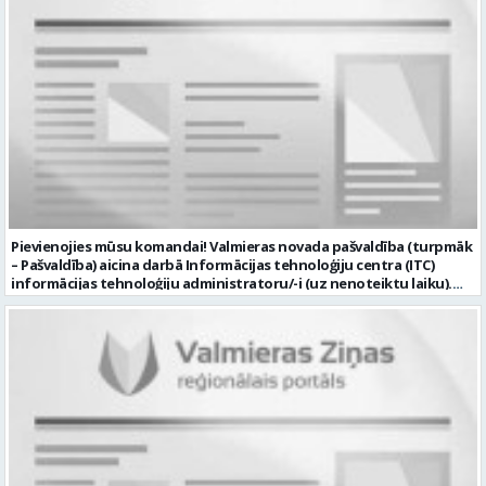
Pievienojies mūsu komandai! Valmieras novada pašvaldība (turpmāk
– Pašvaldība) aicina darbā Informācijas tehnoloģiju centra (ITC)
informācijas tehnoloģiju administratoru/-i (uz nenoteiktu laiku).
Darba vieta: Rūjienas un Naukšēnu apvienību teritorijās Ja Tev ir
vēlme: nodrošināt ar informācijas un komunikācijas tehnoloģijām
(turpmāk – IKT) saistīto problēmu pieteikumu pārvaldību un
operatīvu risināšanu; nodrošināt datortehnikas lietotāju atbalstu
un ar to saistīto problēmsituāciju risināšanu; uzstādīt, konfigurēt,
diagnosticēt un modernizēt Pašvaldības iestāžu datortehniku,
datortīklus un programmatūru, novērst kļūmes to darbībā;
kontrolēt ārējo pakalpojumu sniedzēju darbu izpildi Pašvaldības
iestādēs infrastruktūras uzturēšanā; sagatavot priekšlikumus par
IKT nomaiņu un efektīvāku izmantošanu; un ja Tev ir: vismaz vidējā
profesionālā izglītība informācijas tehnoloģiju jomā; darba