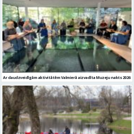
Ar daudzveidīgām aktivitātēm Valmierā aizvadīta Muzeju nakts 2026