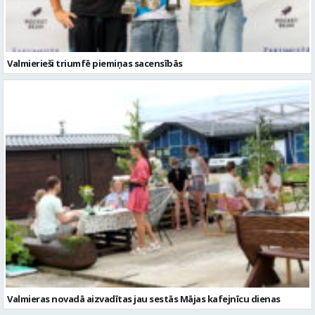
Valmierieši triumfē piemiņas sacensībās
Valmieras novadā aizvadītas jau sestās Mājas kafejnīcu dienas