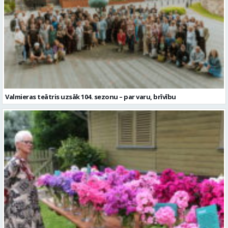
Valmieras teātris uzsāk 104. sezonu – par varu, brīvību