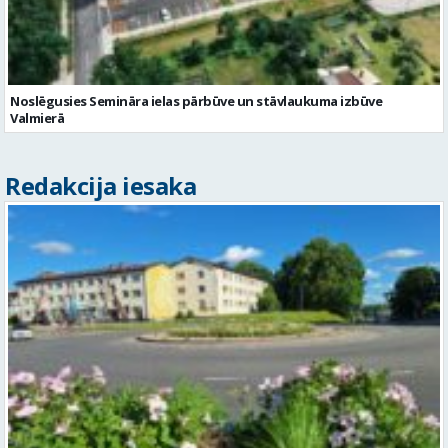
Noslēgusies Semināra ielas pārbūve un stāvlaukuma izbūve
Valmierā
Redakcija iesaka