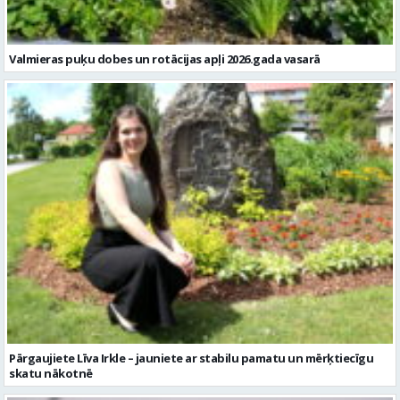
Valmieras puķu dobes un rotācijas apļi 2026.gada vasarā
Pārgaujiete Līva Irkle – jauniete ar stabilu pamatu un mērķtiecīgu
skatu nākotnē