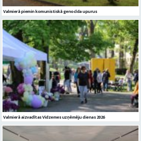
Valmierā piemin komunistiskā genocīda upurus
Valmierā aizvadītas Vidzemes uzņēmēju dienas 2026