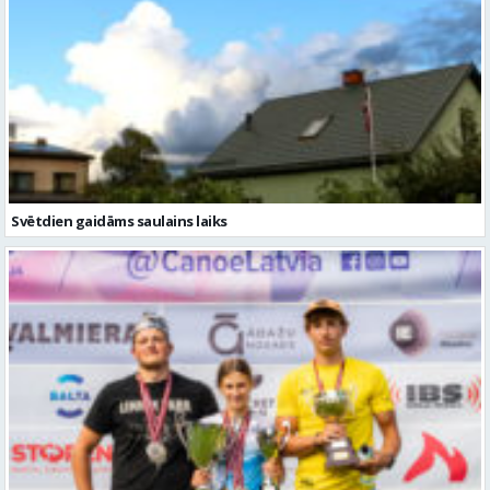
Svētdien gaidāms saulains laiks