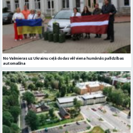
No Valmieras uz Ukrainu ceļā dodas vēl viena humānās palīdzības
automašīna