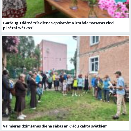
Garšaugu dārzā trīs dienas apskatāma izstāde “Vasaras ziedi
pilsētai svētkos”
Valmieras dzimšanas diena sākas ar Krāču kakta svētkiem