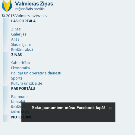
© 2016 Valmieraszinas.lv
LASI PORTĀLĀ
Ziņas
Galerijas
Afiša
Sludinājumi
Reklāmraksti
ZIŅAS
Sabiedrība
Ekonomika
Policija un operatīvie dienesti
Sports
Kultūra un izklaide
PAR PORTĀLU
Par mums
Kontakti
Reklāma
Seko jaunumiem mūsu Facebook lapā!
Mūsu logo
NOTEIKUMI
Autortiesības
Lietošanas noteikumi