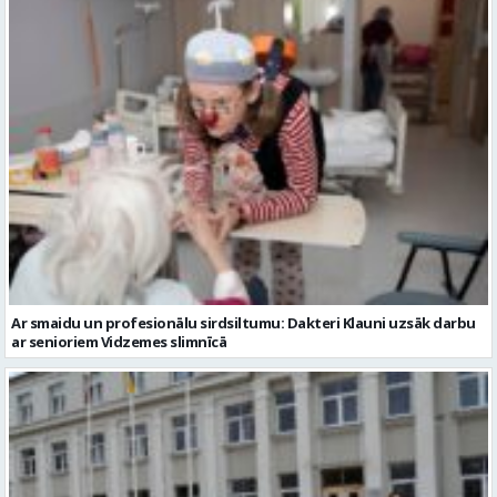
Ar smaidu un profesionālu sirdsiltumu: Dakteri Klauni uzsāk darbu
ar senioriem Vidzemes slimnīcā