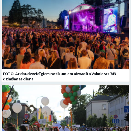
Valmieras nov. Slodze: Viena vesela slodze Darbības joma: Ražošana
Vispārējā vidējā izglītība
Pieteikto vietu skaits: 2 Aktuāla līdz: 2027-09-07 Darba sākšanas
datums: 2026-08-17 Kontaktpersona: Davids Pavlovs
FOTO: Ar daudzveidīgiem notikumiem aizvadīta Valmieras 743.
dzimšanas diena