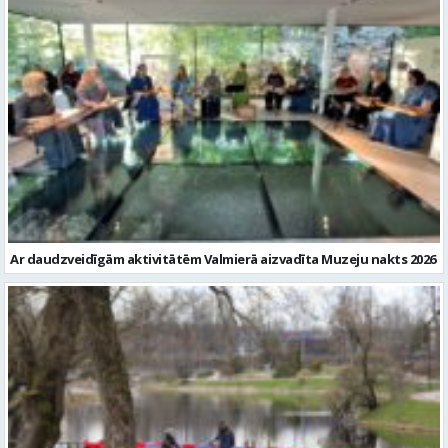
Ar daudzveidīgām aktivitātēm Valmierā aizvadīta Muzeju nakts 2026