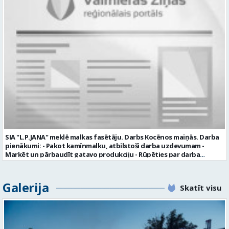
komunikācijas spējas labas iemaņas darbā ar datoru un
elektronisko kases aparātu UZŅĒMUMS PIEDĀVĀ: darbu stabilā
uzņēmumā darba laiku: maiņu grafiks (1. dežūra no plkst. 05.20 līdz
plkst. 16.20 un 2.dežūra no plkst. 12.50-21.00) darba samaksu sākot no
1100 līdz 1250 EUR (pirms nodokļu nomaksas) pilnas sociālās
garantijas veselības apdrošināšanas iespējas dinamisku un
profesionālu darba vidi apmācību pirms darba pienākumu
uzsākšanas CV ar norādi vakancei „dispečers Valmierā” iesniegt līdz
2026. gada 21. augustam (ieskaitot): sūtot elektroniski uz info@vtu-
valmiera.lv personīgi SIA „VTU Valmiera”, Reģ.nr. 40003004220,
„Brandeļi”, Brandeļi, Kocēnu pagasts, Valmieras novads, personāla
daļā darba dienās no plkst. 13:00 līdz 16:00. 2 nedēļu laikā pēc
konkursa termiņa beigām sazināsimies ar pretendentiem, kuri tiks
aicināti uz tikšanos klātienē. Informācijai: 29231565 * Iesniegtos
personas datus SIA “VTU VALMIERA” izmantos, lai konkursa kārtībā
noteiktu vakancei atbilstošāko kandidātu. Ja kandidāts vēlas, lai
SIA "L.P.JANA" meklē malkas fasētāju. Darbs Kocēnos maiņās. Darba
viņa personas dati tiktu saglabāti SIA “VTU VALMIERA” iekšējā datu
pienākumi: - Pakot kamīnmalku, atbilstoši darba uzdevumam -
bāzē ar mērķi tos apstrādāt citos SIA “VTU VALMIERA” personāla
Marķēt un pārbaudīt gatavo produkciju - Rūpēties par darba
atlases konkursos, tad pieteikumā vakancei lūdzam kandidātam
kvalitāti un kārtību darba vietā Prasības kandidātiem: - Laba fiziskā
norādīt savu piekrišanu personas datu saglabāšanai. Profesija:
izturība - Precizitāte un ātrums - Prasme un vēlme strādāt komandā
TRANSPORTA DISPEČERS Darba vietas adrese: LATVIJA, Stacijas iela 1,
Uzņēmums piedāvā: - Atalgojumu EUR 1200 bruto (atkarīgs no
Galerija
Valmiera, Valmieras nov. Darba laika veids: Summētais darba laiks
Skatīt visu
padarītā) - Vienmēr laikā izmaksātu algu - Profesionālus un
Darba veids: Darbinieka amats uz nenoteiktu laiku Slodze: Viena
atbalstošus kolēģus Lūgums CV sūtīt uz e- pastu:
vesela slodze Darbības joma: Pakalpojumi Pieteikto vietu skaits: 1
pasutijumi@lpjana.lv vai zvanīt pa tālruni: 28319289 Profesija:
Līgums: Darbinieka amats uz nenoteiktu laiku Aktuāla līdz: 2026-08-
SAIŅOŠANAS OPERATORS Algas izmaksas veids: Laika darba alga
21 Kontaktpersona: CV ar norādi vakancei lūdzu sūtīt uz e-pastu
Darba vietas adrese: LATVIJA, Gravas iela 2, Kocēni, Kocēnu pag.,
info@vtu-valmiera.lv vai iesniegt personīgi Izglītības līmenis: