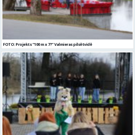
FOTO: Projekts “100 m x 7?” Valmieras pilsētvidē