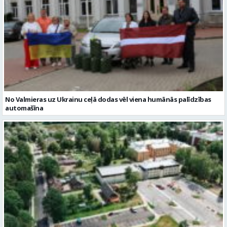
No Valmieras uz Ukrainu ceļā dodas vēl viena humānās palīdzības
automašīna