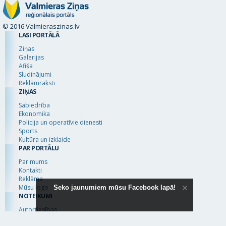
© 2016 Valmieraszinas.lv
LASI PORTĀLĀ
Ziņas
Galerijas
Afiša
Sludinājumi
Reklāmraksti
ZIŅAS
Sabiedrība
Ekonomika
Policija un operatīvie dienesti
Sports
Kultūra un izklaide
PAR PORTĀLU
Par mums
Kontakti
Reklāma
Mūsu logo
Seko jaunumiem mūsu Facebook lapā!
NOTEIKUMI
Autortiesības
Lietošanas noteikumi