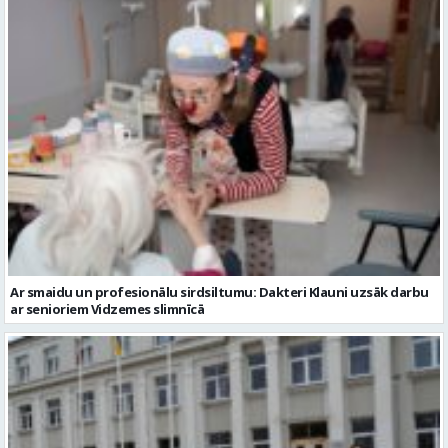
Ar smaidu un profesionālu sirdsiltumu: Dakteri Klauni uzsāk darbu
ar senioriem Vidzemes slimnīcā