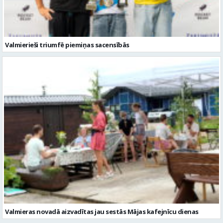
Valmierieši triumfē piemiņas sacensībās
Valmieras novadā aizvadītas jau sestās Mājas kafejnīcu dienas