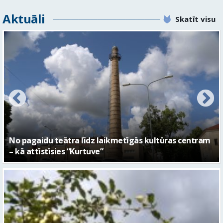
Aktuāli
Skatīt visu
FOTO: Ar daudzveidīgiem notikumiem aizvadīta
Valmieras 743. dzimšanas diena