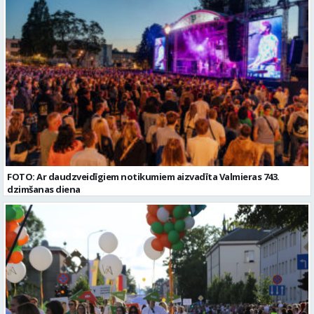
Valmieras nov. Slodze: Viena vesela slodze Darbības joma: Ražošana
Vispārējā vidējā izglītība
Pieteikto vietu skaits: 2 Aktuāla līdz: 2027-09-07 Darba sākšanas
datums: 2026-08-17 Kontaktpersona: Davids Pavlovs
FOTO: Ar daudzveidīgiem notikumiem aizvadīta Valmieras 743.
dzimšanas diena