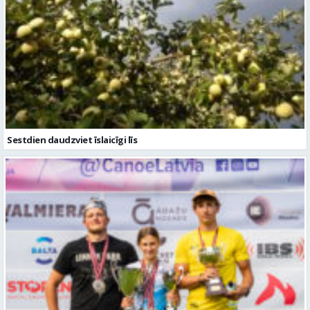
Sestdien daudzviet īslaicīgi līs