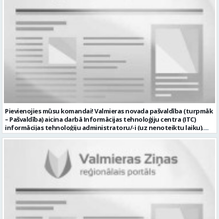
Pievienojies mūsu komandai! Valmieras novada pašvaldība (turpmāk
– Pašvaldība) aicina darbā Informācijas tehnoloģiju centra (ITC)
informācijas tehnoloģiju administratoru/-i (uz nenoteiktu laiku).
Darba vieta: Rūjienas un Naukšēnu apvienību teritorijās Ja Tev ir
vēlme: nodrošināt ar informācijas un komunikācijas tehnoloģijām
(turpmāk – IKT) saistīto problēmu pieteikumu pārvaldību un
operatīvu risināšanu; nodrošināt datortehnikas lietotāju atbalstu
un ar to saistīto problēmsituāciju risināšanu; uzstādīt, konfigurēt,
diagnosticēt un modernizēt Pašvaldības iestāžu datortehniku,
datortīklus un programmatūru, novērst kļūmes to darbībā;
kontrolēt ārējo pakalpojumu sniedzēju darbu izpildi Pašvaldības
iestādēs infrastruktūras uzturēšanā; sagatavot priekšlikumus par
IKT nomaiņu un efektīvāku izmantošanu; un ja Tev ir: vismaz vidējā
profesionālā izglītība informācijas tehnoloģiju jomā; darba