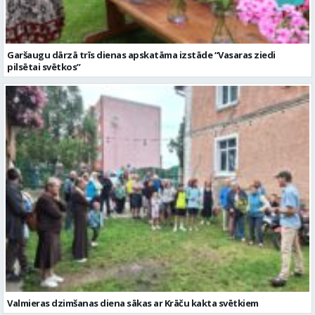
Garšaugu dārzā trīs dienas apskatāma izstāde “Vasaras ziedi
pilsētai svētkos”
Valmieras dzimšanas diena sākas ar Krāču kakta svētkiem