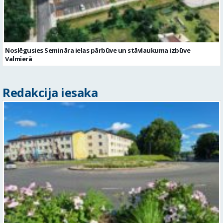
Noslēgusies Semināra ielas pārbūve un stāvlaukuma izbūve
Valmierā
Redakcija iesaka