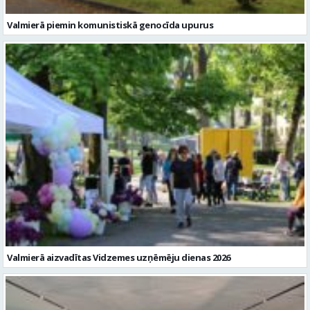
Valmierā piemin komunistiskā genocīda upurus
Valmierā aizvadītas Vidzemes uzņēmēju dienas 2026