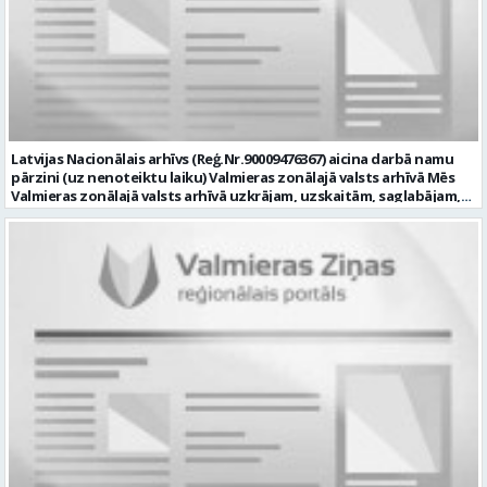
pieredze (ar informācijas tehnoloģijām saistītā jomā); izpratne par
datortehnikas un biroja tehnikas uzbūvi un problēmu risināšanas
secību; izpratne par datortīkla uzbūvi, tīkla iekārtu darbības
principiem; valsts valodas prasmes atbilstoši Valsts valodas likuma
prasībām; kompetences: ļoti labas organizatoriskās un saskarsmes
spējas, argumentācijas prasme; prasme patstāvīgi pieņemt
lēmumus; analītiskās spējas; augsta atbildības sajūta; precizitāte;
spēja strādāt individuāli un komandā; pašiniciatīva un spēja meklēt
Latvijas Nacionālais arhīvs (Reģ.Nr.90009476367) aicina darbā namu
un piedāvāt jaunus risinājumus; mēs piedāvājam: dinamisku,
pārzini (uz nenoteiktu laiku) Valmieras zonālajā valsts arhīvā Mēs
interesantu un atbildīgu darbu un ideju īstenošanas iespējas uz
Valmieras zonālajā valsts arhīvā uzkrājam, uzskaitām, saglabājam,
attīstību vērstā Pašvaldībā; pamatalgu pārbaudes laikā 1258,- EUR
darām pieejamu un popularizējam nacionālo dokumentāro
pirms nodokļu nomaksas, pēc pārbaudes laika 1310,- EUR pirms
mantojumu. Mūsu pārraudzībā un darbības zonā ietilpst Valmieras,
nodokļu nomaksas; iespēju saņemt atvaļinājuma pabalstu darba un
Valkas, Smiltenes un Limbažu novadi. Aicinām savai komandai
dzīves līdzsvaram par labu darba sniegumu; darba devēja
pievienoties čaklu, rūpīgu un atbildīgu kolēģi namu pārziņa amatā,
līdzfinansētu veselības apdrošināšanu pēc pārbaudes laika beigām,
kurš rūpētos par mūsu darba vietu Valmierā, Cempu ielā 13. Piesakies
kā arī citas sociālās garantijas/labumus atbilstoši darba rezultātam
un pievienojies mūsu kolektīvam! Mums ir svarīgi, lai Tev ir: • vismaz
un normatīvajos aktos noteiktajam; profesionālās pilnveidošanās
vidējā vai vidējā profesionālā izglītība; • profesionāla pieredze
un izaugsmes iespējas zinošu un atsaucīgu kolēģu komandā. CV,
saimniecisko darbu veikšanā, vēlams ēku vai namu
motivācijas vēstuli (līdz vienai A4 lapai datorrakstā Arial fontā, ar
apsaimniekošanas jomā; • labas iemaņas darbā ar datoru (MS Office,
burtu lielumu “11”) un izglītības dokumenta kopiju, lūdzam iesniegt
tīmekļa pārlūkprogrammās, e pasts); • valsts valodas prasmes
elektroniski, nosūtot uz personals@valmierasnovads.lv vai
vismaz B2 līmenī; • prasme plānot un organizēt savu darbu,
personīgi Pašvaldības Dokumentu pārvaldības un klientu
patstāvīgi risināt ar darba pienākumiem saistītus jautājumus, kā arī
apkalpošanas centrā, adrese: Lāčplēša ielā 2, Valmierā, Valmieras
augsta atbildības izjūta un labas sadarbības prasmes; • B
novadā ar norādi „Informācijas tehnoloģiju centra Informācijas
kategorijas autovadītāja apliecība, iespēja darba vajadzībām
tehnoloģiju administratora/-es amatam” līdz 2026.gada
izmantot personīgo automašīnu; • par priekšrocību uzskatīsim
23.augustam. Tālrunis papildu informācijai: 64292237. Profesija: