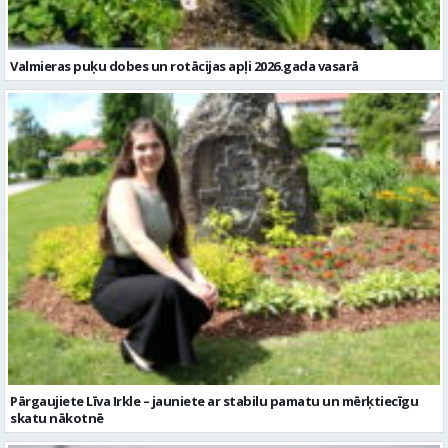
Valmieras puķu dobes un rotācijas apļi 2026.gada vasarā
Pārgaujiete Līva Irkle – jauniete ar stabilu pamatu un mērķtiecīgu
skatu nākotnē