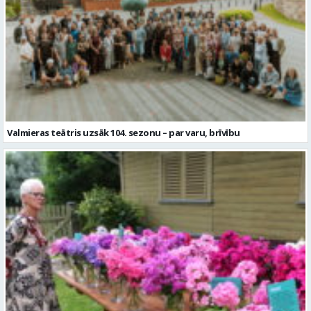
Valmieras teātris uzsāk 104. sezonu – par varu, brīvību