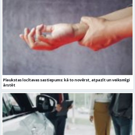
Plaukstas locītavas sastiepums: kā to novērst, atpazīt un veiksmīgi
ārstēt