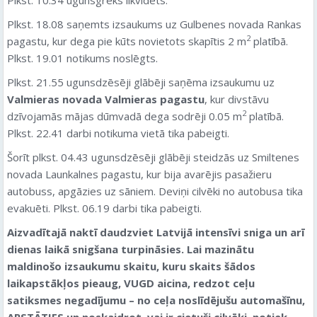
Plkst. 18.08 saņemts izsaukums uz Gulbenes novada Rankas
2
pagastu, kur dega pie kūts novietots skapītis 2 m
platībā.
Plkst. 19.01 notikums noslēgts.
Plkst. 21.55 ugunsdzēsēji glābēji saņēma izsaukumu uz
Valmieras novada Valmieras pagastu
, kur divstāvu
2
dzīvojamās mājas dūmvadā dega sodrēji 0.05 m
platībā.
Plkst. 22.41 darbi notikuma vietā tika pabeigti.
Šorīt plkst. 04.43 ugunsdzēsēji glābēji steidzās uz Smiltenes
novada Launkalnes pagastu, kur bija avarējis pasažieru
autobuss, apgāzies uz sāniem. Deviņi cilvēki no autobusa tika
evakuēti. Plkst. 06.19 darbi tika pabeigti.
Aizvadītajā naktī daudzviet Latvijā intensīvi sniga un arī
dienas laikā snigšana turpināsies. Lai mazinātu
maldinošo izsaukumu skaitu, kuru skaits šādos
laikapstākļos pieaug, VUGD aicina, redzot ceļu
satiksmes negadījumu – no ceļa noslīdējušu automašīnu,
APSTĀTIES un noskaidrot, vai ir cietuši cilvēki, notiek