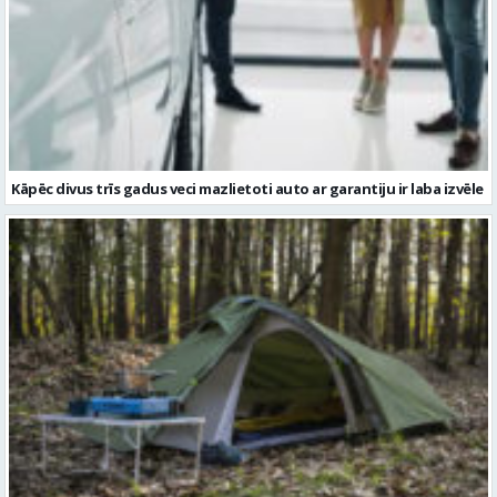
Kāpēc divus trīs gadus veci mazlietoti auto ar garantiju ir laba izvēle