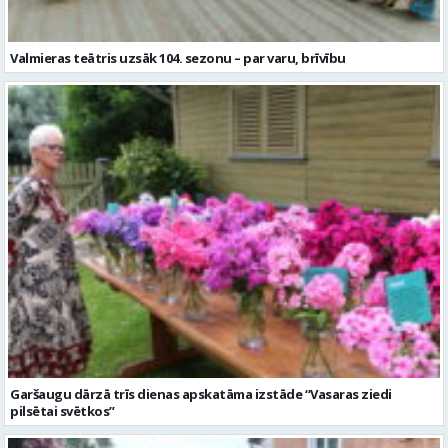
Valmieras teātris uzsāk 104. sezonu – par varu, brīvību
Garšaugu dārzā trīs dienas apskatāma izstāde “Vasaras ziedi
pilsētai svētkos”