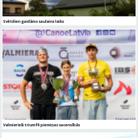
Svētdien gaidāms saulains laiks
Valmierieši triumfē piemiņas sacensībās