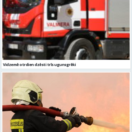
Vidzemē otrdien dzēsti trīs ugunsgrēki