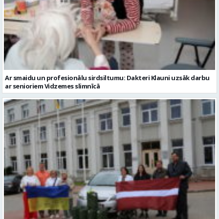
Ar smaidu un profesionālu sirdsiltumu: Dakteri Klauni uzsāk darbu
ar senioriem Vidzemes slimnīcā