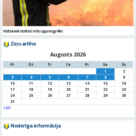
Vidzemē dzēsti trīs ugunsgrēki
Ziņu arhīvs
Augusts 2026
Pi
Ot
Tr
Ce
Pi
Se
Sv
1
2
3
4
5
6
7
8
9
10
11
12
13
14
15
16
17
18
19
20
21
22
23
24
25
26
27
28
29
30
31
« Jūl
Noderīga informācija