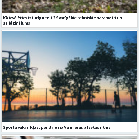
Kā izvēlēties izturīgu telti? Svarīgākie tehniskie parametri un
salīdzinājums
Sporta vakari kļūst par daļu no Valmieras pilsētas ritma