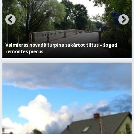
No pagaidu teātra līdz laikmetīgās kultūras centram
– kā attīstīsies “Kurtuve”