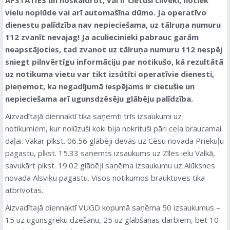
vielu noplūde vai arī automašīna dūmo. Ja operatīvo
dienestu palīdzība nav nepieciešama, uz tālruņa numuru
112 zvanīt nevajag! Ja aculiecinieki pabrauc garām
neapstājoties, tad zvanot uz tālruņa numuru 112 nespēj
sniegt pilnvērtīgu informāciju par notikušo, kā rezultātā
uz notikuma vietu var tikt izsūtīti operatīvie dienesti,
pieņemot, ka negadījumā iespējams ir cietušie un
nepieciešama arī ugunsdzēsēju glābēju palīdzība.
Aizvadītajā diennaktī tika saņemti trīs izsaukumi uz
notikumiem, kur nolūzuši koki bija nokrituši pāri ceļa braucamai
daļai. Vakar plkst. 06.56 glābēji devās uz Cēsu novada Priekuļu
pagastu, plkst. 15.33 saņemts izsaukums uz Zīles ielu Valkā,
savukārt plkst. 19.02 glābēji saņēma izsaukumu uz Alūksnes
novada Alsviķu pagastu. Visos notikumos brauktuves tika
atbrīvotas.
Aizvadītajā diennaktī VUGD kopumā saņēma 50 izsaukumus –
15 uz ugunsgrēku dzēšanu, 25 uz glābšanas darbiem, bet 10