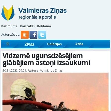
Par mums
Kontakti
Reklāma
Autorizēties:
Ziņas
Galerijas
Afiša
Sludinājumi
Reklāmraksti
Vidzemē ugunsdzēsējiem
glābējiem astoņi izsaukumi
30.11.2023 09:51,
Autors:
Valmieras Ziņas