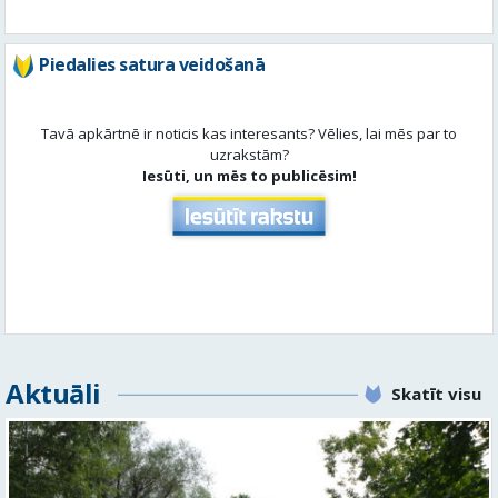
Piedalies satura veidošanā
Tavā apkārtnē ir noticis kas interesants? Vēlies, lai mēs par to
uzrakstām?
Iesūti, un mēs to publicēsim!
Aktuāli
Skatīt visu