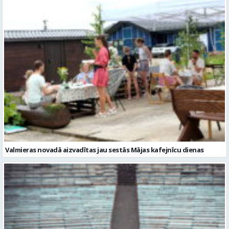
Valmieras novadā aizvadītas jau sestās Mājas kafejnīcu dienas