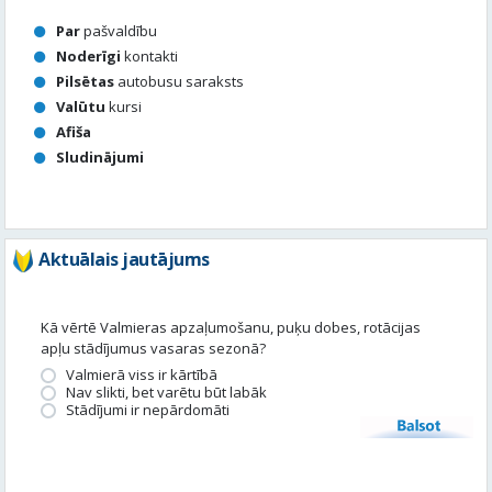
Par
pašvaldību
Noderīgi
kontakti
Pilsētas
autobusu saraksts
Valūtu
kursi
Afiša
Sludinājumi
Aktuālais jautājums
Kā vērtē Valmieras apzaļumošanu, puķu dobes, rotācijas
apļu stādījumus vasaras sezonā?
Valmierā viss ir kārtībā
Nav slikti, bet varētu būt labāk
Stādījumi ir nepārdomāti
Balsot