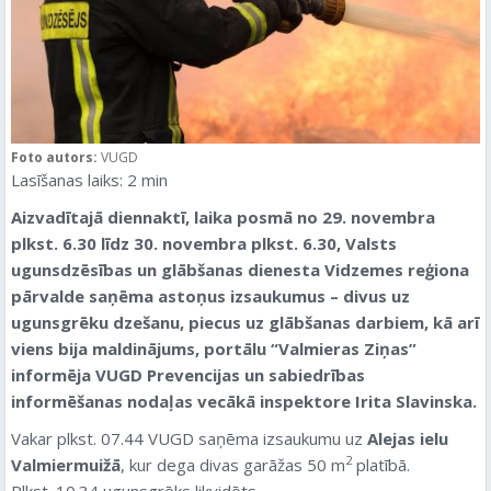
Foto autors:
VUGD
Lasīšanas laiks:
2
min
Aizvadītajā diennaktī, laika posmā no 29. novembra
plkst. 6.30 līdz 30. novembra plkst. 6.30, Valsts
ugunsdzēsības un glābšanas dienesta Vidzemes reģiona
pārvalde saņēma astoņus izsaukumus – divus uz
ugunsgrēku dzešanu, piecus uz glābšanas darbiem, kā arī
viens bija maldinājums
, portālu “Valmieras Ziņas”
informēja VUGD Prevencijas un sabiedrības
informēšanas nodaļas vecākā inspektore Irita Slavinska.
Vakar plkst. 07.44 VUGD saņēma izsaukumu uz
Alejas ielu
2
Valmiermuižā
, kur dega divas garāžas 50 m
platībā.
Plkst. 10.34 ugunsgrēks likvidēts.