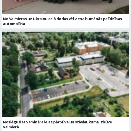
No Valmieras uz Ukrainu ceļā dodas vēl viena humānās palīdzības
automašīna
Noslēgusies Semināra ielas pārbūve un stāvlaukuma izbūve
Valmierā