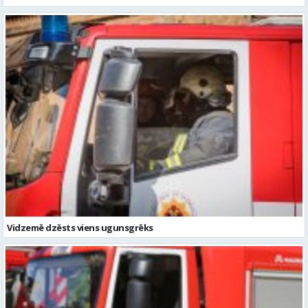
Vidzemē dzēsts viens ugunsgrēks