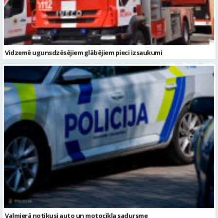
Vidzemē ugunsdzēsējiem glābējiem pieci izsaukumi
Valmierā notikusi auto un motocikla sadursme