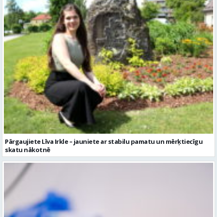
Pārgaujiete Līva Irkle – jauniete ar stabilu pamatu un mērķtiecīgu
skatu nākotnē