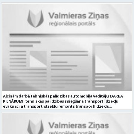
kvalitāti un kārtību darba vietā Prasības kandidātiem: - Laba fiziskā
norādīt savu piekrišanu personas datu saglabāšanai. Profesija:
izturība - Precizitāte un ātrums - Prasme un vēlme strādāt komandā
TRANSPORTA DISPEČERS Darba vietas adrese: LATVIJA, Stacijas iela 1,
Uzņēmums piedāvā: - Atalgojumu EUR 1200 bruto (atkarīgs no
Valmiera, Valmieras nov. Darba laika veids: Summētais darba laiks
padarītā) - Vienmēr laikā izmaksātu algu - Profesionālus un
Darba veids: Darbinieka amats uz nenoteiktu laiku Slodze: Viena
atbalstošus kolēģus Lūgums CV sūtīt uz e- pastu:
vesela slodze Darbības joma: Pakalpojumi Pieteikto vietu skaits: 1
pasutijumi@lpjana.lv vai zvanīt pa tālruni: 28319289 Profesija:
Līgums: Darbinieka amats uz nenoteiktu laiku Aktuāla līdz: 2026-08-
SAIŅOŠANAS OPERATORS Algas izmaksas veids: Laika darba alga
21 Kontaktpersona: CV ar norādi vakancei lūdzu sūtīt uz e-pastu
Darba vietas adrese: LATVIJA, Gravas iela 2, Kocēni, Kocēnu pag.,
info@vtu-valmiera.lv vai iesniegt personīgi Izglītības līmenis:
Valmieras nov. Slodze: Viena vesela slodze Darbības joma: Ražošana
Vispārējā vidējā izglītība
Pieteikto vietu skaits: 2 Aktuāla līdz: 2027-09-07 Darba sākšanas
datums: 2026-08-17 Kontaktpersona: Davids Pavlovs
Aicinām darbā tehniskās palīdzības automobiļa vadītāju DARBA
PIENĀKUMI: tehniskās palīdzības sniegšana transportlīdzekļu
evakuācija transportlīdzekļu remonts transportlīdzekļu
sagatavošana tehniskai apskatei PRASĪBAS PRETENDENTIEM:
profesionālā vai vispārējā vidējā izglītība DE, CE kategorijas
transportlīdzekļa vadītāja apliecība vēlama D, CE kategorijas
transportlīdzekļa vadītāja pieredze vismaz 2 gadi labas saskarsmes
un komunikācijas prasmes pieredze transportlīdzekļu remontu