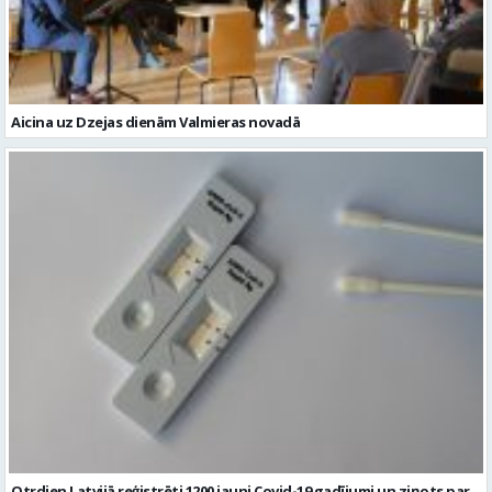
Aicina uz Dzejas dienām Valmieras novadā
Otrdien Latvijā reģistrēti 1200 jauni Covid-19 gadījumi un ziņots par