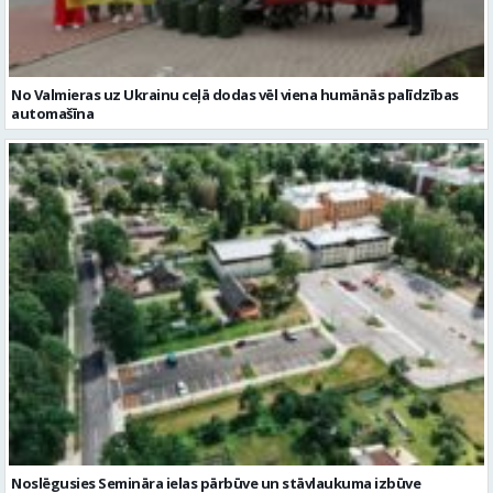
No Valmieras uz Ukrainu ceļā dodas vēl viena humānās palīdzības
automašīna
Noslēgusies Semināra ielas pārbūve un stāvlaukuma izbūve