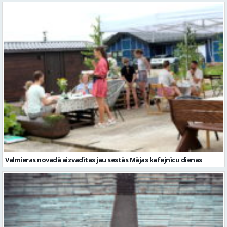
Valmieras novadā aizvadītas jau sestās Mājas kafejnīcu dienas