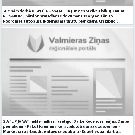
Aicinām darbā DISPEČERU VALMIERĀ (uz nenoteiktu laiku) DARBA
PIENĀKUMI: pārdot braukšanas dokumentus organizēt un
koordinēt autobusu ikdienas maršrutu plānošanu un izpildi
nodrošināt autobusu vadītāju dienas darba uzdevumu
sagatavošanu PRASĪBAS PRETENDENTIEM: vidējā vai vidējā
profesionālā izglītība augsta atbildības sajūta, precizitāte un labas
komunikācijas spējas labas iemaņas darbā ar datoru un
elektronisko kases aparātu UZŅĒMUMS PIEDĀVĀ: darbu stabilā
uzņēmumā darba laiku: maiņu grafiks (1. dežūra no plkst. 05.20 līdz
plkst. 16.20 un 2.dežūra no plkst. 12.50-21.00) darba samaksu sākot no
1100 līdz 1250 EUR (pirms nodokļu nomaksas) pilnas sociālās
garantijas veselības apdrošināšanas iespējas dinamisku un
profesionālu darba vidi apmācību pirms darba pienākumu
uzsākšanas CV ar norādi vakancei „dispečers Valmierā” iesniegt līdz
2026. gada 21. augustam (ieskaitot): sūtot elektroniski uz info@vtu-
valmiera.lv personīgi SIA „VTU Valmiera”, Reģ.nr. 40003004220,
„Brandeļi”, Brandeļi, Kocēnu pagasts, Valmieras novads, personāla
daļā darba dienās no plkst. 13:00 līdz 16:00. 2 nedēļu laikā pēc
konkursa termiņa beigām sazināsimies ar pretendentiem, kuri tiks
aicināti uz tikšanos klātienē. Informācijai: 29231565 * Iesniegtos
personas datus SIA “VTU VALMIERA” izmantos, lai konkursa kārtībā
noteiktu vakancei atbilstošāko kandidātu. Ja kandidāts vēlas, lai
SIA "L.P.JANA" meklē malkas fasētāju. Darbs Kocēnos maiņās. Darba
viņa personas dati tiktu saglabāti SIA “VTU VALMIERA” iekšējā datu
pienākumi: - Pakot kamīnmalku, atbilstoši darba uzdevumam -
bāzē ar mērķi tos apstrādāt citos SIA “VTU VALMIERA” personāla
Marķēt un pārbaudīt gatavo produkciju - Rūpēties par darba
atlases konkursos, tad pieteikumā vakancei lūdzam kandidātam