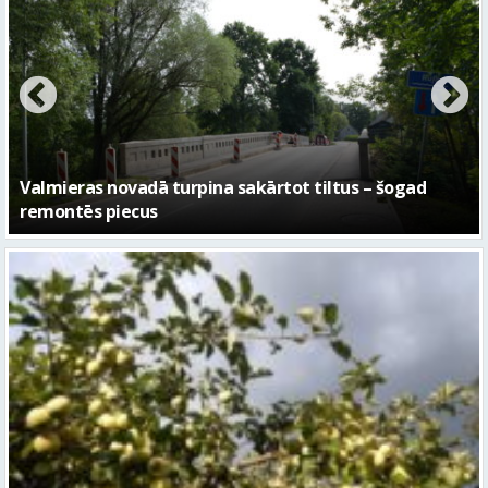
No pagaidu teātra līdz laikmetīgās kultūras centram
– kā attīstīsies “Kurtuve”