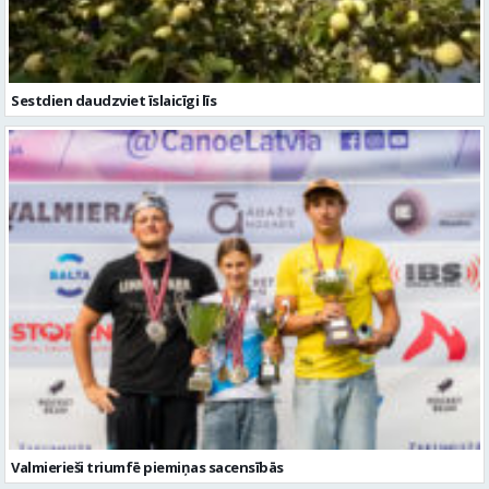
Sestdien daudzviet īslaicīgi līs
Valmierieši triumfē piemiņas sacensībās