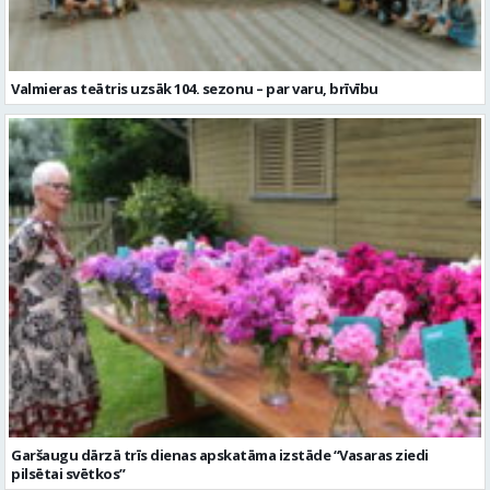
Valmieras teātris uzsāk 104. sezonu – par varu, brīvību
Garšaugu dārzā trīs dienas apskatāma izstāde “Vasaras ziedi
pilsētai svētkos”