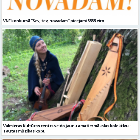
VNF konkursā “Sev, tev, novadam” pieejami 5555 eiro
Valmieras Kultūras centrs veido jaunu amatiermākslas kolektīvu –
Tautas mūzikas kopu