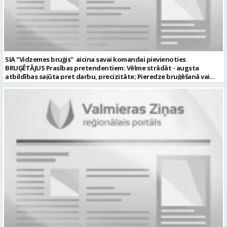
SIA "Vidzemes bruģis" aicina savai komandai pievienoties
BRUĢĒTĀJUS Prasības pretendentiem: Vēlme strādāt - augsta
atbildības sajūta pret darbu, precizitāte; Pieredze bruģēšanā vai
ceļu būvniecībā. Darba pienākumi: Bruģakmens ieklāšana; Ceļu, ielas
apmaļu uzstādīšana; Bruģakmens un apmaļu piezāģēšana;
Bruģakmens pamatnes sagatavošana. Mēs nodrošinām: Stabilu
atalgojumu; Stabilu darbu ilgtermiņā; Nodrošinām ar darba
apģērbu un darba instrumentiem; Labus darba apstākļus. Darba
laika veids un režīms: normālais darba laiks; darba dienās 8.00-17.00;
sestdienas, svētdienas un svētku dienas brīvas. Darba objekti
Valmierā un tās apkārtnē (Vidzemē). CV ar amata norādi lūdzam
sūtīt uz e-pastu: vbrugis@inbox.lv Tālrunis informācijai: 26121050.
Profesija: BRUĢĒTĀJS Darba vietas adrese: LATVIJA, Alejas iela 10,
Valmiermuiža, Valmieras pag., Valmieras nov. Darba laika veids:
Normālais darba laiks Darba veids: Darbinieka amats uz nenoteiktu
laiku Slodze: Viena vesela slodze Darbības joma: Būvniecība /
Nekustamais īpašums Pieteikto vietu skaits: 1 Līgums: Darbinieka
amats uz nenoteiktu laiku Aktuāla līdz: 2026-08-20 Kontaktpersona:
CV lūdzam sūtīt uz e-pastu: vbrugis@inbox.lv