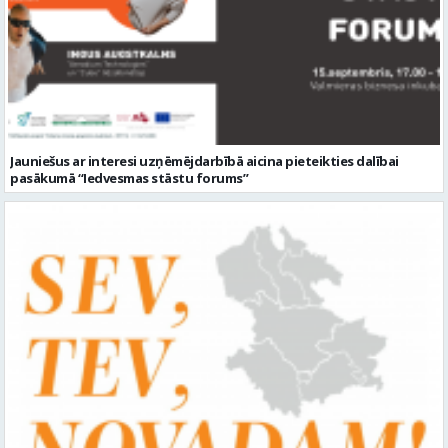
Jauniešus ar interesi uzņēmējdarbībā aicina pieteikties dalībai
pasākumā “Iedvesmas stāstu forums”