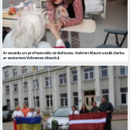
Ar smaidu un profesionālu sirdsiltumu: Dakteri Klauni uzsāk darbu
ar senioriem Vidzemes slimnīcā