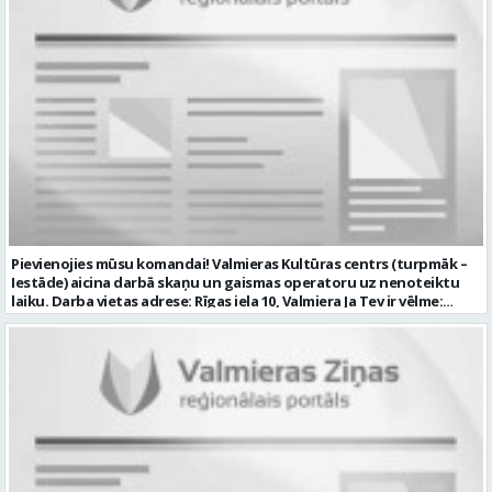
veikšanā UZŅĒMUMS PIEDĀVĀ: darbu stabilā uzņēmumā darba
samaksu no 1600 EUR (pirms nodokļu nomaksas) darba laiku pēc
grafika: dežūra 08.00 – 17.00, 2.dežūra 08.00 – 21.00. pilnas sociālās
garantijas veselības apdrošināšanas iespējas dinamisku un
profesionālu darba vidi CV ar norādi vakancei „Tehniskās palīdzības
automobiļa vadītājs” iesniegt: sūtot elektroniski uz info@vtu-
valmiera.lv personīgi SIA „VTU Valmiera”, Reģ.nr. 40003004220,
administrācijas ēkas „Brandeļi”, Brandeļi, Kocēnu pagasts, Valmieras
novads, personāla daļā darba dienās no plkst. 09:00 līdz 16:00.
Sazināsimies ar pretendentiem, kuri būs izvirzīti nākamajai atlases
kārtai. * Iesniegtos personas datus SIA “VTU VALMIERA” izmantos, lai
konkursa kārtībā noteiktu vakancei atbilstošāko kandidātu. Ja
kandidāts vēlas, lai viņa personas dati tiktu saglabāti SIA “VTU
VALMIERA” iekšējā datu bāzē ar mērķi tos apstrādāt citos SIA “VTU
Pievienojies mūsu komandai! Valmieras Kultūras centrs (turpmāk –
VALMIERA” personāla atlases konkursos, tad pieteikumā vakancei
Iestāde) aicina darbā skaņu un gaismas operatoru uz nenoteiktu
lūdzam kandidātam norādīt savu piekrišanu personas datu
laiku. Darba vietas adrese: Rīgas iela 10, Valmiera Ja Tev ir vēlme:
saglabāšanai. Profesija: AUTOMOBIĻA VADĪTĀJS Darba vietas adrese:
nodrošināt skaņas un gaismas iekārtu un to vadības sistēmas
LATVIJA, Brandeļi, Brandeļi, Kocēnu pag., Valmieras nov. Darba laika
darbību un attīstību Iestādē; veikt skaņotāja un gaismošanas
veids: Maiņu darbs Darbības joma: Pakalpojumi Pieteikto vietu
operatora pienākumus pasākumos Iestādēs telpās un ārpus tām
skaits: 1 Aktuāla līdz: 2026-08-21 Kontaktpersona: CV ar norādi
Iestādes; piemērot skaņas un gaismas mākslinieciskos risinājumus
vakancei lūdzu sūtīt uz e-pastu info@vtu-valmiera.lv vai iesniegt
pasākumos, plānot un organizēt apskaņošanas un gaismošanas
personīgi
procesu, kā arī veikt pasākumu apskaņošanu un gaismošanu;
piedalīties Iestādes organizēto pasākumu tehniskajā uzbūvē un
nobūvē, sniegtu tehnisko atbalstu; pārzināt darbā lietojamo
tehnisko un elektroiekārtu darbības principus, lietošanas
noteikumus; un ja Tev ir: vismaz divu gadu pieredze līdzīgā darbā vai