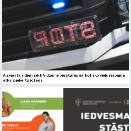
Aizvadītajā diennaktī Vidzemē pie stūres narkotisko vielu iespaidā
atkal pieķerts šoferis