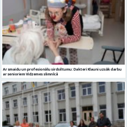
Ar smaidu un profesionālu sirdsiltumu: Dakteri Klauni uzsāk darbu
ar senioriem Vidzemes slimnīcā