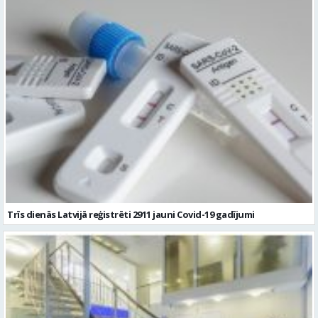
Trīs dienās Latvijā reģistrēti 2911 jauni Covid-19 gadījumi