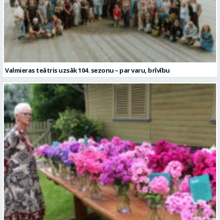
Valmieras teātris uzsāk 104. sezonu – par varu, brīvību