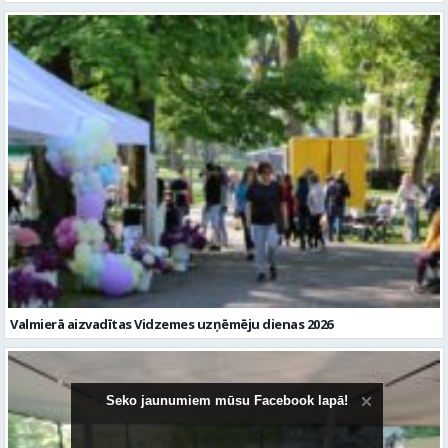
Valmierā aizvadītas Vidzemes uzņēmēju dienas 2026
Seko jaunumiem mūsu Facebook lapā!