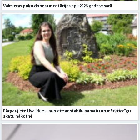
Valmieras puķu dobes un rotācijas apļi 2026.gada vasarā
Pārgaujiete Līva Irkle – jauniete ar stabilu pamatu un mērķtiecīgu
skatu nākotnē