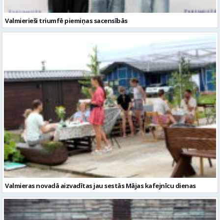
Valmierieši triumfē piemiņas sacensībās
Valmieras novadā aizvadītas jau sestās Mājas kafejnīcu dienas