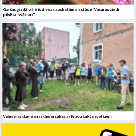
Garšaugu dārzā trīs dienas apskatāma izstāde “Vasaras ziedi
pilsētai svētkos”
Valmieras dzimšanas diena sākas ar Krāču kakta svētkiem