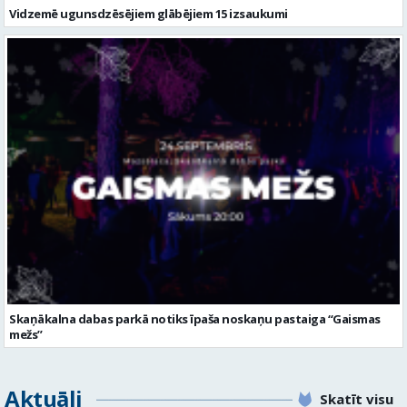
Vidzemē ugunsdzēsējiem glābējiem 15 izsaukumi
Skaņākalna dabas parkā notiks īpaša noskaņu pastaiga “Gaismas
mežs”
Aktuāli
Skatīt visu