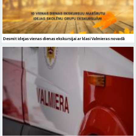
Desmit idejas vienas dienas ekskursijai ar klasi Valmieras novadā