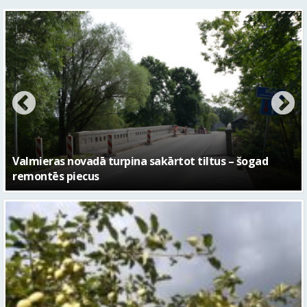
No pagaidu teātra līdz laikmetīgās kultūras centram
– kā attīstīsies “Kurtuve”