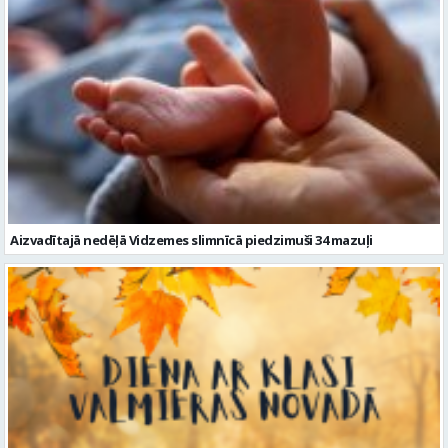
Aizvadītajā nedēļā Vidzemes slimnīcā piedzimuši 34 mazuļi