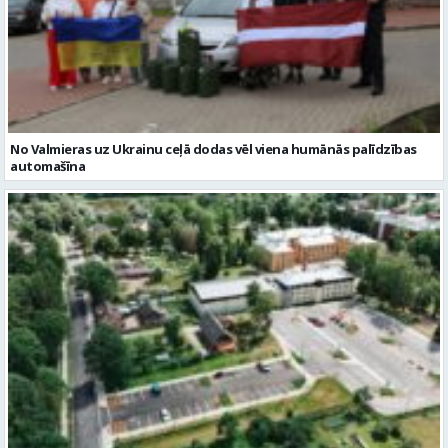
No Valmieras uz Ukrainu ceļā dodas vēl viena humānās palīdzības
automašīna