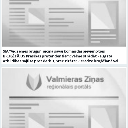
SIA "Vidzemes bruģis" aicina savai komandai pievienoties
BRUĢĒTĀJUS Prasības pretendentiem: Vēlme strādāt - augsta
atbildības sajūta pret darbu, precizitāte; Pieredze bruģēšanā vai
ceļu būvniecībā. Darba pienākumi: Bruģakmens ieklāšana; Ceļu, ielas
apmaļu uzstādīšana; Bruģakmens un apmaļu piezāģēšana;
Bruģakmens pamatnes sagatavošana. Mēs nodrošinām: Stabilu
atalgojumu; Stabilu darbu ilgtermiņā; Nodrošinām ar darba
apģērbu un darba instrumentiem; Labus darba apstākļus. Darba
laika veids un režīms: normālais darba laiks; darba dienās 8.00-17.00;
sestdienas, svētdienas un svētku dienas brīvas. Darba objekti
Valmierā un tās apkārtnē (Vidzemē). CV ar amata norādi lūdzam
sūtīt uz e-pastu: vbrugis@inbox.lv Tālrunis informācijai: 26121050.
Profesija: BRUĢĒTĀJS Darba vietas adrese: LATVIJA, Alejas iela 10,
Valmiermuiža, Valmieras pag., Valmieras nov. Darba laika veids:
Normālais darba laiks Darba veids: Darbinieka amats uz nenoteiktu
laiku Slodze: Viena vesela slodze Darbības joma: Būvniecība /