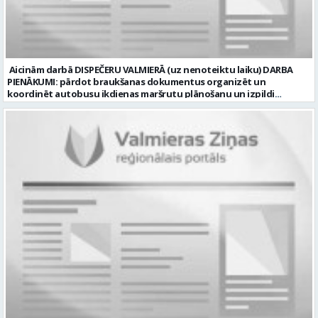
Nekustamais īpašums Pieteikto vietu skaits: 1 Līgums: Darbinieka
amats uz nenoteiktu laiku Aktuāla līdz: 2026-08-20 Kontaktpersona:
CV lūdzam sūtīt uz e-pastu: vbrugis@inbox.lv
Aicinām darbā DISPEČERU VALMIERĀ (uz nenoteiktu laiku) DARBA
PIENĀKUMI: pārdot braukšanas dokumentus organizēt un
koordinēt autobusu ikdienas maršrutu plānošanu un izpildi
nodrošināt autobusu vadītāju dienas darba uzdevumu
sagatavošanu PRASĪBAS PRETENDENTIEM: vidējā vai vidējā
profesionālā izglītība augsta atbildības sajūta, precizitāte un labas
komunikācijas spējas labas iemaņas darbā ar datoru un
elektronisko kases aparātu UZŅĒMUMS PIEDĀVĀ: darbu stabilā
uzņēmumā darba laiku: maiņu grafiks (1. dežūra no plkst. 05.20 līdz
plkst. 16.20 un 2.dežūra no plkst. 12.50-21.00) darba samaksu sākot no
1100 līdz 1250 EUR (pirms nodokļu nomaksas) pilnas sociālās
garantijas veselības apdrošināšanas iespējas dinamisku un
profesionālu darba vidi apmācību pirms darba pienākumu
uzsākšanas CV ar norādi vakancei „dispečers Valmierā” iesniegt līdz
2026. gada 21. augustam (ieskaitot): sūtot elektroniski uz info@vtu-
valmiera.lv personīgi SIA „VTU Valmiera”, Reģ.nr. 40003004220,
„Brandeļi”, Brandeļi, Kocēnu pagasts, Valmieras novads, personāla
daļā darba dienās no plkst. 13:00 līdz 16:00. 2 nedēļu laikā pēc
konkursa termiņa beigām sazināsimies ar pretendentiem, kuri tiks
aicināti uz tikšanos klātienē. Informācijai: 29231565 * Iesniegtos
personas datus SIA “VTU VALMIERA” izmantos, lai konkursa kārtībā