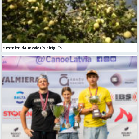
Sestdien daudzviet īslaicīgi līs