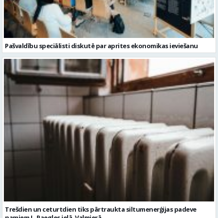
Pašvaldību speciālisti diskutē par aprites ekonomikas ieviešanu
Trešdien un ceturtdien tiks pārtraukta siltumenerģijas padeve
namiem L. Paegles ielā, Valmierā