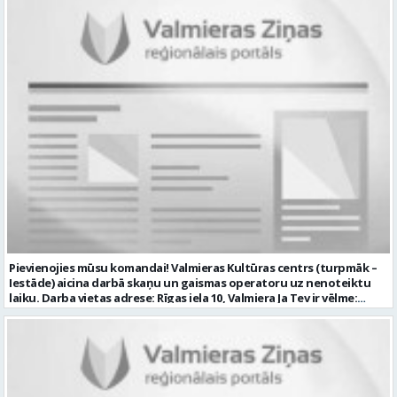
profesionālā vai vispārējā vidējā izglītība DE, CE kategorijas
transportlīdzekļa vadītāja apliecība vēlama D, CE kategorijas
transportlīdzekļa vadītāja pieredze vismaz 2 gadi labas saskarsmes
un komunikācijas prasmes pieredze transportlīdzekļu remontu
veikšanā UZŅĒMUMS PIEDĀVĀ: darbu stabilā uzņēmumā darba
samaksu no 1600 EUR (pirms nodokļu nomaksas) darba laiku pēc
grafika: dežūra 08.00 – 17.00, 2.dežūra 08.00 – 21.00. pilnas sociālās
garantijas veselības apdrošināšanas iespējas dinamisku un
profesionālu darba vidi CV ar norādi vakancei „Tehniskās palīdzības
automobiļa vadītājs” iesniegt: sūtot elektroniski uz info@vtu-
valmiera.lv personīgi SIA „VTU Valmiera”, Reģ.nr. 40003004220,
administrācijas ēkas „Brandeļi”, Brandeļi, Kocēnu pagasts, Valmieras
novads, personāla daļā darba dienās no plkst. 09:00 līdz 16:00.
Sazināsimies ar pretendentiem, kuri būs izvirzīti nākamajai atlases
kārtai. * Iesniegtos personas datus SIA “VTU VALMIERA” izmantos, lai
konkursa kārtībā noteiktu vakancei atbilstošāko kandidātu. Ja
kandidāts vēlas, lai viņa personas dati tiktu saglabāti SIA “VTU
VALMIERA” iekšējā datu bāzē ar mērķi tos apstrādāt citos SIA “VTU
Pievienojies mūsu komandai! Valmieras Kultūras centrs (turpmāk –
VALMIERA” personāla atlases konkursos, tad pieteikumā vakancei
Iestāde) aicina darbā skaņu un gaismas operatoru uz nenoteiktu
lūdzam kandidātam norādīt savu piekrišanu personas datu
laiku. Darba vietas adrese: Rīgas iela 10, Valmiera Ja Tev ir vēlme:
saglabāšanai. Profesija: AUTOMOBIĻA VADĪTĀJS Darba vietas adrese:
nodrošināt skaņas un gaismas iekārtu un to vadības sistēmas
LATVIJA, Brandeļi, Brandeļi, Kocēnu pag., Valmieras nov. Darba laika
darbību un attīstību Iestādē; veikt skaņotāja un gaismošanas
veids: Maiņu darbs Darbības joma: Pakalpojumi Pieteikto vietu
operatora pienākumus pasākumos Iestādēs telpās un ārpus tām
skaits: 1 Aktuāla līdz: 2026-08-21 Kontaktpersona: CV ar norādi
Iestādes; piemērot skaņas un gaismas mākslinieciskos risinājumus
vakancei lūdzu sūtīt uz e-pastu info@vtu-valmiera.lv vai iesniegt
pasākumos, plānot un organizēt apskaņošanas un gaismošanas
personīgi
procesu, kā arī veikt pasākumu apskaņošanu un gaismošanu;