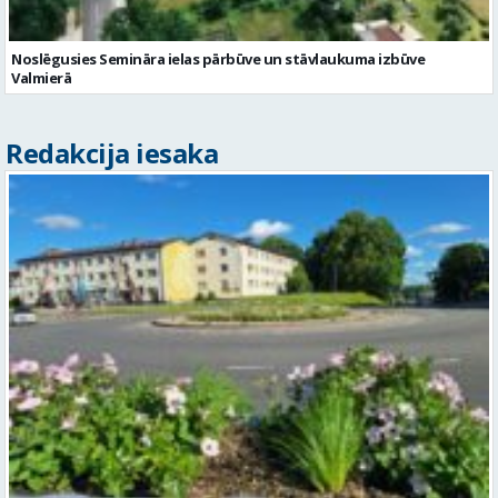
Noslēgusies Semināra ielas pārbūve un stāvlaukuma izbūve
Valmierā
Redakcija iesaka