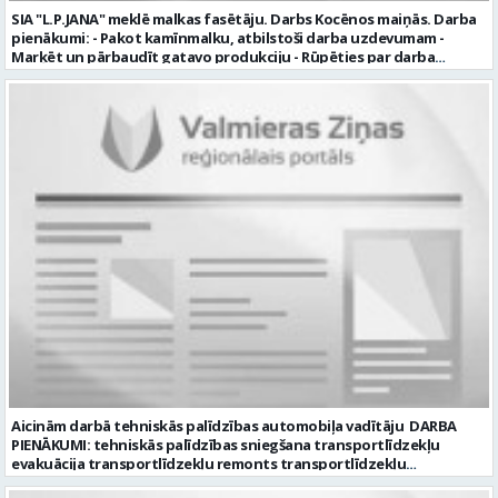
noteiktu vakancei atbilstošāko kandidātu. Ja kandidāts vēlas, lai
SIA "L.P.JANA" meklē malkas fasētāju. Darbs Kocēnos maiņās. Darba
viņa personas dati tiktu saglabāti SIA “VTU VALMIERA” iekšējā datu
pienākumi: - Pakot kamīnmalku, atbilstoši darba uzdevumam -
bāzē ar mērķi tos apstrādāt citos SIA “VTU VALMIERA” personāla
Marķēt un pārbaudīt gatavo produkciju - Rūpēties par darba
atlases konkursos, tad pieteikumā vakancei lūdzam kandidātam
kvalitāti un kārtību darba vietā Prasības kandidātiem: - Laba fiziskā
norādīt savu piekrišanu personas datu saglabāšanai. Profesija:
izturība - Precizitāte un ātrums - Prasme un vēlme strādāt komandā
TRANSPORTA DISPEČERS Darba vietas adrese: LATVIJA, Stacijas iela 1,
Uzņēmums piedāvā: - Atalgojumu EUR 1200 bruto (atkarīgs no
Valmiera, Valmieras nov. Darba laika veids: Summētais darba laiks
padarītā) - Vienmēr laikā izmaksātu algu - Profesionālus un
Darba veids: Darbinieka amats uz nenoteiktu laiku Slodze: Viena
atbalstošus kolēģus Lūgums CV sūtīt uz e- pastu:
vesela slodze Darbības joma: Pakalpojumi Pieteikto vietu skaits: 1
pasutijumi@lpjana.lv vai zvanīt pa tālruni: 28319289 Profesija:
Līgums: Darbinieka amats uz nenoteiktu laiku Aktuāla līdz: 2026-08-
SAIŅOŠANAS OPERATORS Algas izmaksas veids: Laika darba alga
21 Kontaktpersona: CV ar norādi vakancei lūdzu sūtīt uz e-pastu
Darba vietas adrese: LATVIJA, Gravas iela 2, Kocēni, Kocēnu pag.,
info@vtu-valmiera.lv vai iesniegt personīgi Izglītības līmenis:
Valmieras nov. Slodze: Viena vesela slodze Darbības joma: Ražošana
Vispārējā vidējā izglītība
Pieteikto vietu skaits: 2 Aktuāla līdz: 2027-09-07 Darba sākšanas
datums: 2026-08-17 Kontaktpersona: Davids Pavlovs
Aicinām darbā tehniskās palīdzības automobiļa vadītāju DARBA
PIENĀKUMI: tehniskās palīdzības sniegšana transportlīdzekļu
evakuācija transportlīdzekļu remonts transportlīdzekļu
sagatavošana tehniskai apskatei PRASĪBAS PRETENDENTIEM: