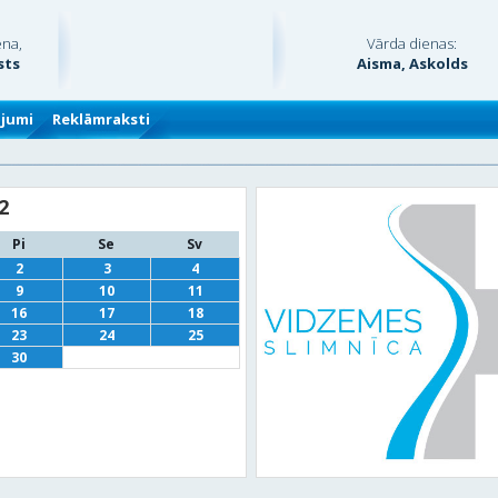
ena,
Vārda dienas:
sts
Aisma, Askolds
ājumi
Reklāmraksti
2
Pi
Se
Sv
2
3
4
9
10
11
16
17
18
23
24
25
30