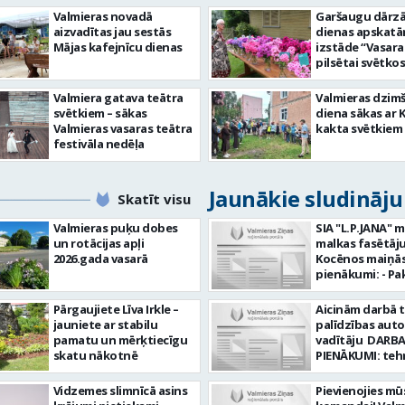
Valmieras novadā
Garšaugu dārzā 
aizvadītas jau sestās
dienas apskat
Mājas kafejnīcu dienas
izstāde “Vasara
pilsētai svētkos
Valmiera gatava teātra
Valmieras dzim
svētkiem – sākas
diena sākas ar 
Valmieras vasaras teātra
kakta svētkiem
festivāla nedēļa
Jaunākie sludināj
Skatīt visu
Valmieras puķu dobes
SIA "L.P.JANA" 
un rotācijas apļi
malkas fasētāju
2026.gada vasarā
Kocēnos maiņās. Dar
pienākumi: - Pa
kamīnmalku, atb
darba uzdevum
Pārgaujiete Līva Irkle –
Aicinām darbā 
Marķēt un pārb
jauniete ar stabilu
palīdzības aut
gatavo produkci
pamatu un mērķtiecīgu
vadītāju DARBA
Rūpēties par d
skatu nākotnē
PIENĀKUMI: teh
kvalitāti un kār
palīdzības snie
darba vietā Prasības
transportlīdze
Vidzemes slimnīcā asins
Pievienojies mū
kandidātiem: - 
evakuācija