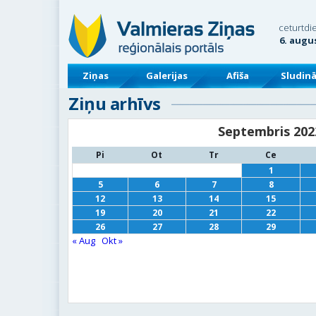
ceturtdi
6. augu
Ziņas
Galerijas
Afiša
Sludin
Ziņu arhīvs
Septembris 202
Pi
Ot
Tr
Ce
1
5
6
7
8
12
13
14
15
19
20
21
22
26
27
28
29
« Aug
Okt »