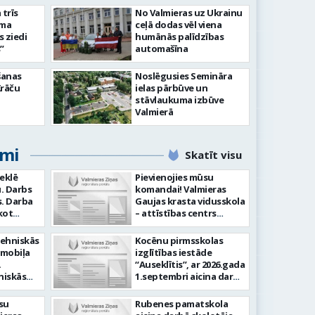
slimnīcā
trīs
No Valmieras uz Ukrainu
āma
ceļā dodas vēl viena
s ziedi
humānās palīdzības
”
automašīna
šanas
Noslēgusies Semināra
Krāču
ielas pārbūve un
stāvlaukuma izbūve
Valmierā
umi
Skatīt visu
meklē
Pievienojies mūsu
. Darbs
komandai! Valmieras
ba
Gaujas krasta vidusskola
kot
– attīstības centrs
ilstoši
(adrese: Jumaras iela 9,
am -
Valmiera) aicina darbā
tehniskās
Kocēnu pirmsskolas
audīt
SPECIĀLO PEDAGOGU
omobiļa
izglītības iestāde
ju -
PIRMSSKOLĀ. Ja Tev ir
“Auseklītis”, ar 2026.gada
arba
vēlme: Veikt bērnu
niskās
1.septembri aicina darbā
tību
attīstības, mācīšanās un
gšana
radošu pirmsskolas
speciālo vajadzību
kļu
izglītības mūzikas
su
Rubenes pamatskola
Laba
izvērtēšanu savas
skolotāju (0,675 likmes,