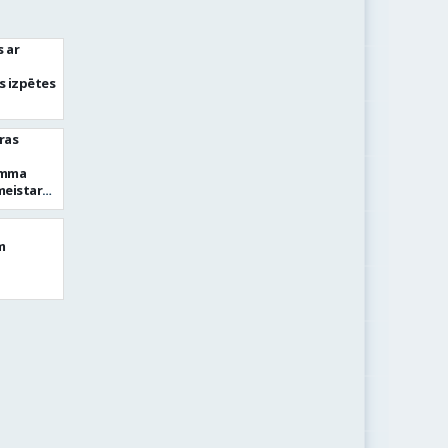
s ar
s izpētes
ras
amma
meistara
m