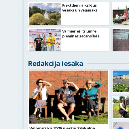
Piektdien laiks kļūs
vēsāks un vējaināks
Valmierieši triumfē
piemiņas sacensībās
Redakcija iesaka
Velomūzika 2026 piestāj Zilākalna