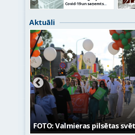
Covid-19 un saņemts
ziņojums par vienu
mirušo
Aktuāli
na
FOTO: Valmieras pilsētas svē