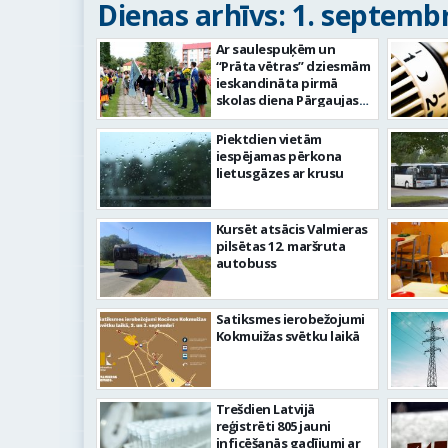
Dienas arhīvs: 1. septembr
Ar saulespuķēm un
“Prāta vētras” dziesmām
ieskandināta pirmā
skolas diena Pārgaujas
ģimnāzijā
Piektdien vietām
iespējamas pērkona
lietusgāzes ar krusu
Kursēt atsācis Valmieras
pilsētas 12. maršruta
autobuss
Satiksmes ierobežojumi
Kokmuižas svētku laikā
Trešdien Latvijā
reģistrēti 805 jauni
inficēšanās gadījumi ar