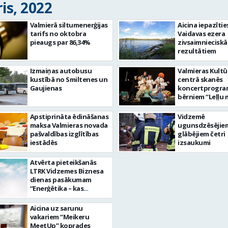
is, 2022
Valmierā siltumenerģijas
Aicina iepazītie
tarifs no oktobra
Vaidavas ezera
pieaugs par 86,34%
zivsaimnieciskā
rezultātiem
Izmaiņas autobusu
Valmieras Kultū
kustībā no Smiltenes un
centrā skanēs
Gaujienas
koncertprogr
bērniem “Leļļu 
sapnis”
Apstiprināta ēdināšanas
Vidzemē
maksa Valmieras novada
ugunsdzēsējie
pašvaldības izglītības
glābējiem četri
iestādēs
izsaukumi
Atvērta pieteikšanās
LTRK Vidzemes Biznesa
dienas pasākumam
“Enerģētika – kas
sagaida uzņēmējus”
Aicina uz sarunu
vakariem “Meikeru
MeetUp” koprades