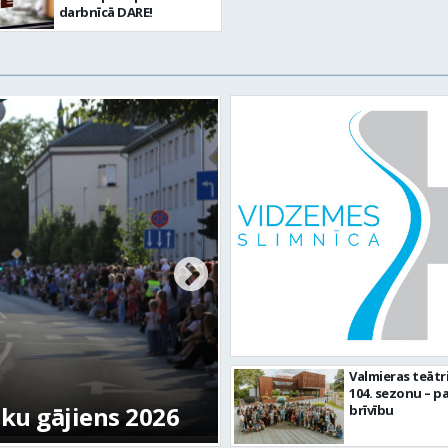
darbnīcā DARE!
Valmierā turpinās 
Valmieras teātr
104. sezonu – pa
tku gājiens 2026
infrastruktūras in
brīvību