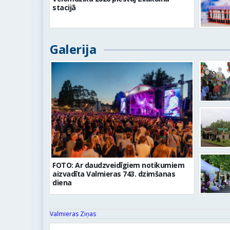
stacijā
Galerija
FOTO: Ar daudzveidīgiem notikumiem
aizvadīta Valmieras 743. dzimšanas
diena
Valmieras Ziņas