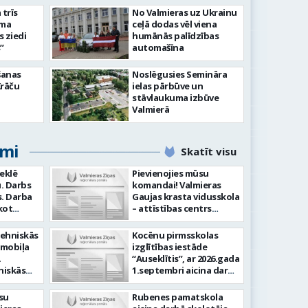
slimnīcā
trīs
No Valmieras uz Ukrainu
āma
ceļā dodas vēl viena
s ziedi
humānās palīdzības
”
automašīna
šanas
Noslēgusies Semināra
Krāču
ielas pārbūve un
stāvlaukuma izbūve
Valmierā
umi
Skatīt visu
meklē
Pievienojies mūsu
. Darbs
komandai! Valmieras
ba
Gaujas krasta vidusskola
kot
– attīstības centrs
ilstoši
(adrese: Jumaras iela 9,
am -
Valmiera) aicina darbā
tehniskās
Kocēnu pirmsskolas
audīt
SPECIĀLO PEDAGOGU
omobiļa
izglītības iestāde
ju -
PIRMSSKOLĀ. Ja Tev ir
“Auseklītis”, ar 2026.gada
arba
vēlme: Veikt bērnu
niskās
1.septembri aicina darbā
tību
attīstības, mācīšanās un
gšana
radošu pirmsskolas
speciālo vajadzību
kļu
izglītības mūzikas
su
Rubenes pamatskola
Laba
izvērtēšanu savas
skolotāju (0,675 likmes,