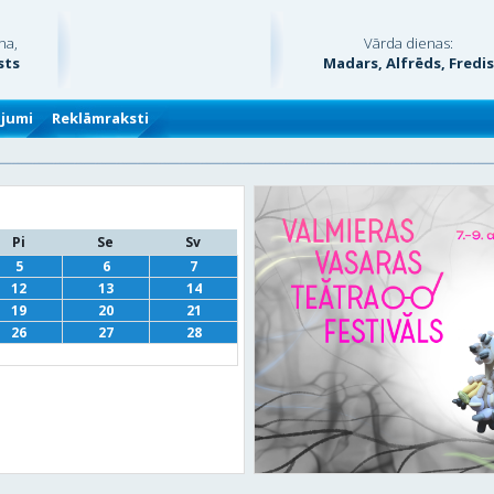
na,
Vārda dienas:
sts
Madars, Alfrēds, Fredi
ājumi
Reklāmraksti
Pi
Se
Sv
5
6
7
12
13
14
19
20
21
26
27
28