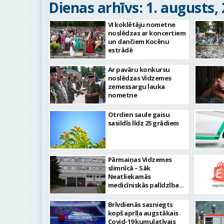
Dienas arhīvs: 1. augusts,
VI koklētāju nometne
noslēdzas ar koncertiem
un dančiem Kocēnu
estrādē
Ar pavāru konkursu
noslēdzas Vidzemes
zemessargu lauka
nometne
Otrdien saule gaisu
sasildīs līdz 25 grādiem
Pārmaiņas Vidzemes
slimnīcā – Sāk
Neatliekamās
medicīniskās palīdzības
un pacientu
uzņemšanas nodaļas
Brīvdienās sasniegts
pārbūvi
kopš aprīļa augstākais
Covid-19 kumulatīvais