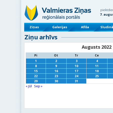
piektdie
7. augu
Ziņas
Galerijas
Afiša
Sludin
Ziņu arhīvs
Augusts 2022
Pi
Ot
Tr
Ce
1
2
3
4
8
9
10
11
15
16
17
18
22
23
24
25
29
30
31
« Jūl
Sep »