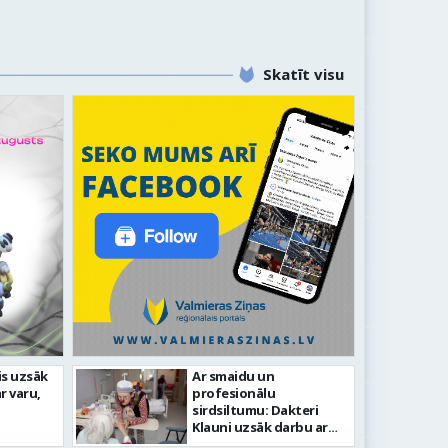
Skatīt visu
is uzsāk
Ar smaidu un
Valmierā turpi
r varu,
profesionālu
svētku gājiens 2026
infrastruktūras
sirdsiltumu: Dakteri
Klauni uzsāk darbu ar
senioriem Vidzemes