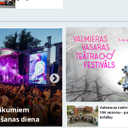
em
Valmieras teātr
104. sezonu – pa
diena
FOTO: Valmieras pilsētas 
brīvību