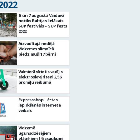
 2022
6. un 7.augustā Vaidavā
notiks Baltijas lielākais
SUP festivāls – SUP fests
2022
Aizvadītajā nedēļā
Vidzemes slimnīcā
piedzimuši 17 bērni
Valmierā vīrietis vadījis
elektroskrejriteni 2,56
promiļu reibumā
Еxpressshop – ērtas
iepirkšanās interneta
veikals
Vidzemē
ugunsdzēsējiem
glābējiem 14 izsaukumi