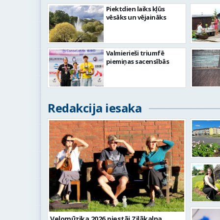
Piektdien laiks kļūs
vēsāks un vējaināks
Valmierieši triumfē
piemiņas sacensībās
Redakcija iesaka
Velomūzika 2026 piestāj Zilākalna