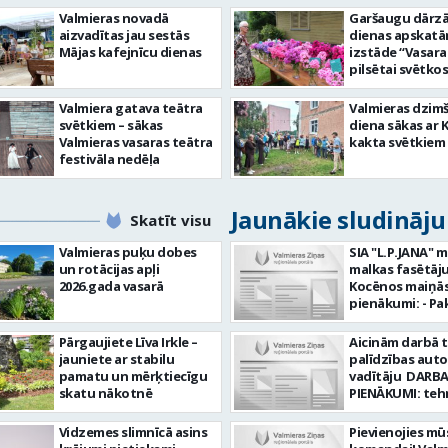
Valmieras novadā
Garšaugu dārzā 
aizvadītas jau sestās
dienas apskat
Mājas kafejnīcu dienas
izstāde “Vasara
pilsētai svētkos
Valmiera gatava teātra
Valmieras dzim
svētkiem – sākas
diena sākas ar 
Valmieras vasaras teātra
kakta svētkiem
festivāla nedēļa
Jaunākie sludināj
Skatīt visu
Valmieras puķu dobes
SIA "L.P.JANA" 
un rotācijas apļi
malkas fasētāju
2026.gada vasarā
Kocēnos maiņās. Dar
pienākumi: - Pa
kamīnmalku, atb
darba uzdevum
Pārgaujiete Līva Irkle –
Aicinām darbā 
Marķēt un pārb
jauniete ar stabilu
palīdzības aut
gatavo produkci
pamatu un mērķtiecīgu
vadītāju DARBA
Rūpēties par d
skatu nākotnē
PIENĀKUMI: teh
kvalitāti un kār
palīdzības snie
darba vietā Prasības
transportlīdze
Vidzemes slimnīcā asins
Pievienojies mū
kandidātiem: - 
evakuācija