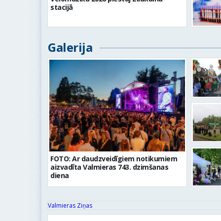
stacijā
Galerija
FOTO: Ar daudzveidīgiem notikumiem
aizvadīta Valmieras 743. dzimšanas
diena
Valmieras Ziņas