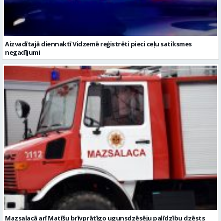
Aizvadītajā diennaktī Vidzemē reģistrēti pieci ceļu satiksmes
negadījumi
Mazsalacā arī Matīšu brīvprātīgo ugunsdzēsēju palīdzību dzēsts