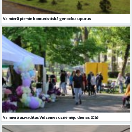
Valmierā piemin komunistiskā genocīda upurus
Valmierā aizvadītas Vidzemes uzņēmēju dienas 2026