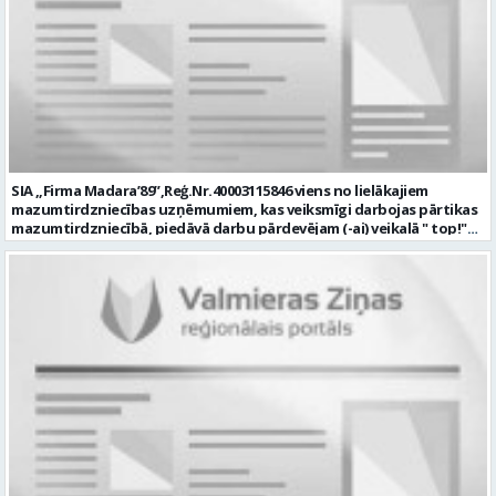
SIA „Firma Madara’89”,Reģ.Nr.40003115846 viens no lielākajiem
mazumtirdzniecības uzņēmumiem, kas veiksmīgi darbojas pārtikas
mazumtirdzniecībā, piedāvā darbu pārdevējam (-ai) veikalā " top!"
DIKĻI, Dikļu pag., Valmieras nov. Galvenie darba pienākumi: Pārtikas
un nepārtikas preču tirdzniecība; Pircēju apkalpošana pie kases;
Preču pieņemšana, pasūtīšana, uzskaite, izvietošana tirdzniecības
zālē; Preču realizācijas termiņu, marķējuma, kvalitātes,
uzglabāšanas apstākļu un atbilstošas temperatūras kontrole;
Darba laiku maiņās no plkst. 8.00-22.00 Prasības kandidātiem: Labas
komunikācijas prasmes; Vēlama pieredze pārtikas tirdzniecībā;
Precizitāte, atbildības sajūta. Piedāvājam: Darba algu no 900-950 EUR
(bruto); "top! Labumu karti" pusdienu un pārtikas preču iegādei
summā līdz 700 EUR gadā (pēc 3 mēnešiem); Īpaši labumi pirkumiem
mūsu veikalos; Veselības apdrošināšanu un papildus bonusus pēc
nostrādāta gada; Kompensāciju redzes korekcijas līdzekļiem 100
EUR; Svētku dāvanas un pasākumus; Apmaksātus
papildatvaļinājumus. CV lūdzam sūtīt uz e-pastu: cv@madara89.lv,