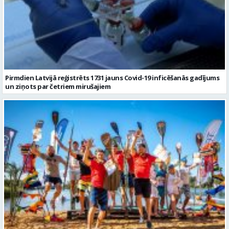
Pirmdien Latvijā reģistrēts 1731 jauns Covid-19 inficēšanās gadījums
un ziņots par četriem mirušajiem