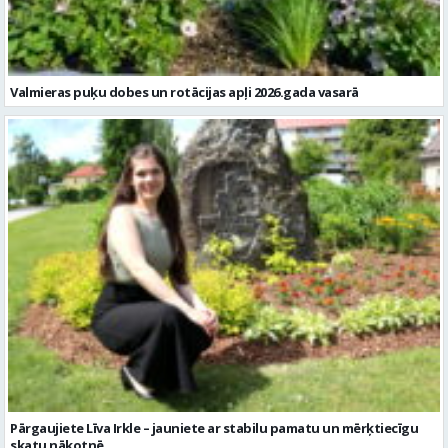
Valmieras puķu dobes un rotācijas apļi 2026.gada vasarā
Pārgaujiete Līva Irkle – jauniete ar stabilu pamatu un mērķtiecīgu
skatu nākotnē