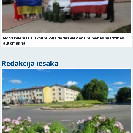
No Valmieras uz Ukrainu ceļā dodas vēl viena humānās palīdzības
automašīna
Redakcija iesaka