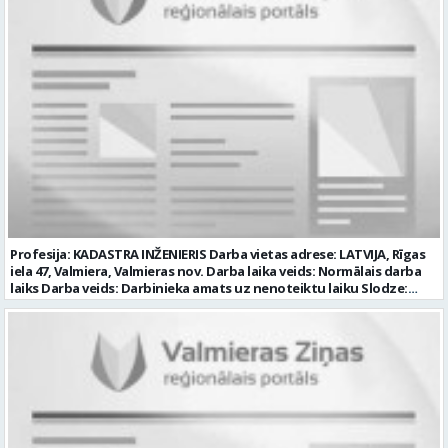
Profesija: KADASTRA INŽENIERIS Darba vietas adrese: LATVIJA, Rīgas
iela 47, Valmiera, Valmieras nov. Darba laika veids: Normālais darba
laiks Darba veids: Darbinieka amats uz nenoteiktu laiku Slodze:
Viena vesela slodze Darbības joma: Valsts pārvalde Pieteikto vietu
skaits: 1 Līgums: Darbinieka amats uz nenoteiktu laiku Aktuāla līdz:
2026-08-21 Kontaktpersona: Tālrunis: 20209998 E-pasts:
konkurss@vzd.gov.lv