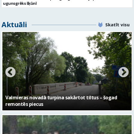
ugunsgrēks šķūnī
Aktuāli
Skatīt visu
No pagaidu teātra līdz laikmetīgās kultūras centram
– kā attīstīsies “Kurtuve”