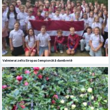
Valmierai zelts Eiropas čempionātā dambretē