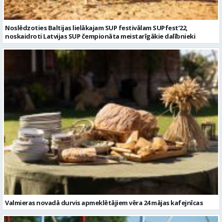
Noslēdzoties Baltijas lielākajam SUP festivālam SUPfest’22,
noskaidroti Latvijas SUP čempionāta meistarīgākie dalībnieki
Valmieras novadā durvis apmeklētājiem vēra 24 mājas kafejnīcas