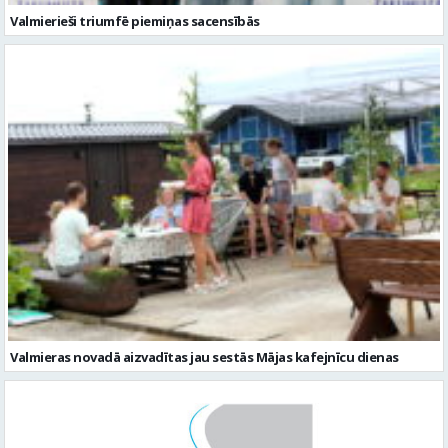
Valmierieši triumfē piemiņas sacensībās
Valmieras novadā aizvadītas jau sestās Mājas kafejnīcu dienas