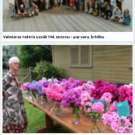
Valmieras teātris uzsāk 104. sezonu – par varu, brīvību