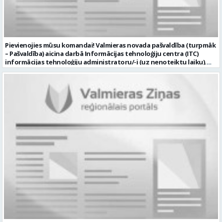
ar norādi – pārdevējs (a) "top!" DIKĻI vai pieteikties WhatsApp: +371
25704221 Profesija: MAZUMTIRDZNIECĪBAS VEIKALA PĀRDEVĒJS Algas
izmaksas veids: Laika darba alga Darba vietas adrese: LATVIJA, Dikļi,
Dikļu pag., Valmieras nov. Darba laika veids: Maiņu darbs Darba
veids: Darbinieka amats uz noteiktu laiku Slodze: Viena vesela
Pievienojies mūsu komandai! Valmieras novada pašvaldība (turpmāk
slodze Darbības joma: Tirdzniecība / Mārketings Pieteikto vietu
– Pašvaldība) aicina darbā Informācijas tehnoloģiju centra (ITC)
skaits: 1 Līgums: Darbinieka amats uz noteiktu laiku Aktuāla līdz:
informācijas tehnoloģiju administratoru/-i (uz nenoteiktu laiku).
2026-08-24 Kontaktpersona: top! DIKĻI, Dikļu pag., Valmieras nov. vai
Darba vieta: Rūjienas un Naukšēnu apvienību teritorijās Ja Tev ir
pieteikties personīgi, vai WhatsApp Izglītības līmenis: Vispārējā
vēlme: nodrošināt ar informācijas un komunikācijas tehnoloģijām
pamatizglītība
(turpmāk – IKT) saistīto problēmu pieteikumu pārvaldību un
operatīvu risināšanu; nodrošināt datortehnikas lietotāju atbalstu
un ar to saistīto problēmsituāciju risināšanu; uzstādīt, konfigurēt,
diagnosticēt un modernizēt Pašvaldības iestāžu datortehniku,
datortīklus un programmatūru, novērst kļūmes to darbībā;
kontrolēt ārējo pakalpojumu sniedzēju darbu izpildi Pašvaldības
iestādēs infrastruktūras uzturēšanā; sagatavot priekšlikumus par
IKT nomaiņu un efektīvāku izmantošanu; un ja Tev ir: vismaz vidējā
profesionālā izglītība informācijas tehnoloģiju jomā; darba
pieredze (ar informācijas tehnoloģijām saistītā jomā); izpratne par
datortehnikas un biroja tehnikas uzbūvi un problēmu risināšanas
secību; izpratne par datortīkla uzbūvi, tīkla iekārtu darbības
principiem; valsts valodas prasmes atbilstoši Valsts valodas likuma
prasībām; kompetences: ļoti labas organizatoriskās un saskarsmes
spējas, argumentācijas prasme; prasme patstāvīgi pieņemt
lēmumus; analītiskās spējas; augsta atbildības sajūta; precizitāte;
spēja strādāt individuāli un komandā; pašiniciatīva un spēja meklēt