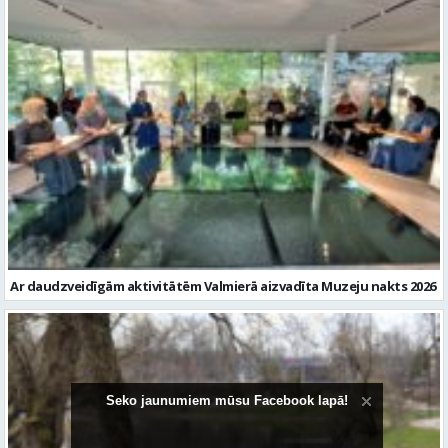
Ar daudzveidīgām aktivitātēm Valmierā aizvadīta Muzeju nakts 2026
Seko jaunumiem mūsu Facebook lapā!