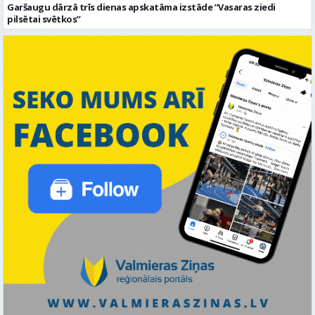
Garšaugu dārzā trīs dienas apskatāma izstāde “Vasaras ziedi
pilsētai svētkos”