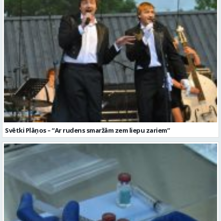
Svētki Plāņos – “Ar rudens smaržām zem liepu zariem”