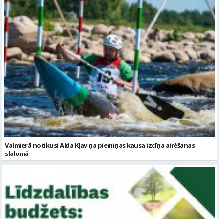
Valmierā notikusi Alda Kļaviņa piemiņas kausa izcīņa airēšanas
slalomā