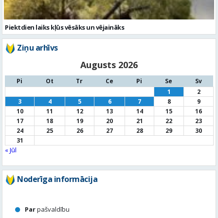
Augusts 2026
Pi
Ot
Tr
Ce
Pi
Se
Sv
1
2
3
4
5
6
7
8
9
10
11
12
13
14
15
16
17
18
19
20
21
22
23
24
25
26
27
28
29
30
31
« Jūl
Noderīga informācija
Par
pašvaldību
Noderīgi
kontakti
Pilsētas
autobusu saraksts
Valūtu
kursi
Afiša
Sludinājumi