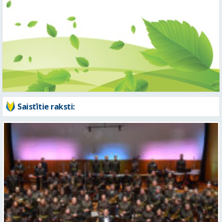
Saistītie raksti:
Valmierā notiks Zemessardzei veltīts koncerts “Es savā zemītē”