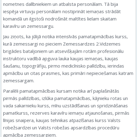
nometnes dalībniekiem un atbalsta personālam. Tā bija
iespēja virtuvju personālam nostiprināt iemaņas strādāt
komandā un ilgstoši nodrošināt maltītes lielam skaitam
karavīru un zemessargu.
Jau ziņots, ka jūlijā notika intensīvās pamatapmācības kurss,
kurā zemessargi no pieciem Zemessardzes 2.Vidzemes
brigādes bataljoniem un atsevišķajām rotām profesionālu
instruktoru vadībā apguva lauka kaujas iemaņas, kaujas
šaušanu, topogrāfiju, pirmo medicīnisko palīdzību, ierindas
apmācību un citas prasmes, kas primāri nepieciešamas katram
zemessargam.
Paralēli pamatapmācības kursam notika arī paplašinātās
pirmās palīdzības, izlūka pamatapmācības, kājnieku rotas un
vada sakarnieku kurss, mīnu uzstādīšanas un spridzināšanas
pamatkurss, rezerves karavīru iemaņu atjaunošanas, pirmās
līnijas snaipera, kaujas tehnikas atpazīšanas kurss Valsts
robežsardzei un Valsts robežas apsardzības procedūru
apmācība zemessargiem.