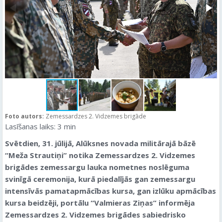
Foto autors:
Zemessardzes 2. Vidzemes brigāde
Lasīšanas laiks:
3
min
Svētdien, 31. jūlijā, Alūksnes novada militārajā bāzē
“Meža Strautiņi” notika Zemessardzes 2. Vidzemes
brigādes zemessargu lauka nometnes noslēguma
svinīgā ceremonija, kurā piedalījās gan zemessargu
intensīvās pamatapmācības kursa, gan izlūku apmācības
kursa beidzēji, portālu “Valmieras Ziņas” informēja
Zemessardzes 2. Vidzemes brigādes sabiedrisko