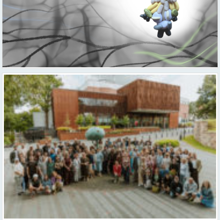
Valmieras teātris uzsāk 104. sezonu – par varu, brīvību