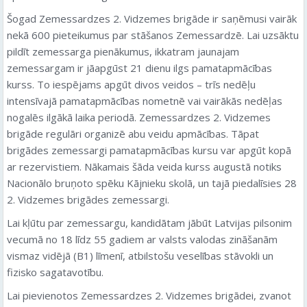
Šogad Zemessardzes 2. Vidzemes brigāde ir saņēmusi vairāk
nekā 600 pieteikumus par stāšanos Zemessardzē. Lai uzsāktu
pildīt zemessarga pienākumus, ikkatram jaunajam
zemessargam ir jāapgūst 21 dienu ilgs pamatapmācības
kurss. To iespējams apgūt divos veidos – trīs nedēļu
intensīvajā pamatapmācības nometnē vai vairākās nedēļas
nogalēs ilgākā laika periodā. Zemessardzes 2. Vidzemes
brigāde regulāri organizē abu veidu apmācības. Tāpat
brigādes zemessargi pamatapmācības kursu var apgūt kopā
ar rezervistiem. Nākamais šāda veida kurss augustā notiks
Nacionālo bruņoto spēku Kājnieku skolā, un tajā piedalīsies 28
2. Vidzemes brigādes zemessargi.
Lai kļūtu par zemessargu, kandidātam jābūt Latvijas pilsonim
vecumā no 18 līdz 55 gadiem ar valsts valodas zināšanām
vismaz vidējā (B1) līmenī, atbilstošu veselības stāvokli un
fizisko sagatavotību.
Lai pievienotos Zemessardzes 2. Vidzemes brigādei, zvanot