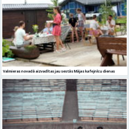
Valmieras novadā aizvadītas jau sestās Mājas kafejnīcu dienas