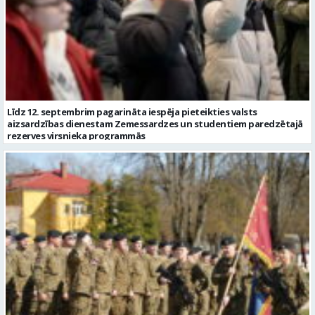
Līdz 12. septembrim pagarināta iespēja pieteikties valsts
aizsardzības dienestam Zemessardzes un studentiem paredzētajā
rezerves virsnieka programmās
Notiks Zemessardzes 2. Vidzemes brigādes štāba priekšnieka
maiņas ceremonija