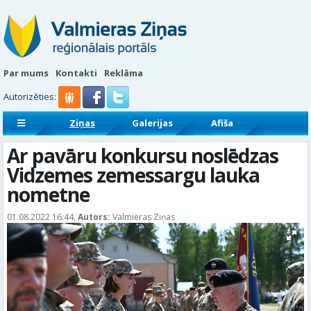
Par mums
Kontakti
Reklāma
Autorizēties:
Ziņas
Galerijas
Afiša
Sludinājumi
Reklāmraksti
Ar pavāru konkursu noslēdzas
Vidzemes zemessargu lauka
nometne
01.08.2022 16:44,
Autors:
Valmieras Ziņas