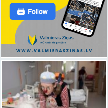
Ar smaidu un profesionālu sirdsiltumu: Dakteri Klauni uzsāk darbu