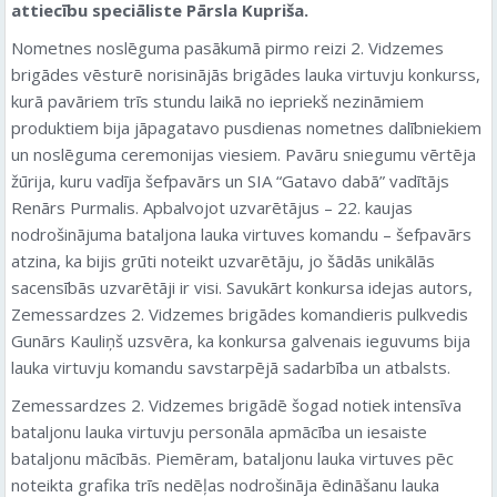
attiecību speciāliste Pārsla Kupriša.
Nometnes noslēguma pasākumā pirmo reizi 2. Vidzemes
brigādes vēsturē norisinājās brigādes lauka virtuvju konkurss,
kurā pavāriem trīs stundu laikā no iepriekš nezināmiem
produktiem bija jāpagatavo pusdienas nometnes dalībniekiem
un noslēguma ceremonijas viesiem. Pavāru sniegumu vērtēja
žūrija, kuru vadīja šefpavārs un SIA “Gatavo dabā” vadītājs
Renārs Purmalis. Apbalvojot uzvarētājus – 22. kaujas
nodrošinājuma bataljona lauka virtuves komandu – šefpavārs
atzina, ka bijis grūti noteikt uzvarētāju, jo šādās unikālās
sacensībās uzvarētāji ir visi. Savukārt konkursa idejas autors,
Zemessardzes 2. Vidzemes brigādes komandieris pulkvedis
Gunārs Kauliņš uzsvēra, ka konkursa galvenais ieguvums bija
lauka virtuvju komandu savstarpējā sadarbība un atbalsts.
Zemessardzes 2. Vidzemes brigādē šogad notiek intensīva
bataljonu lauka virtuvju personāla apmācība un iesaiste
bataljonu mācībās. Piemēram, bataljonu lauka virtuves pēc
noteikta grafika trīs nedēļas nodrošināja ēdināšanu lauka