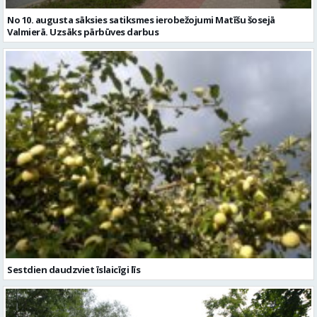
Sestdien daudzviet īslaicīgi līs