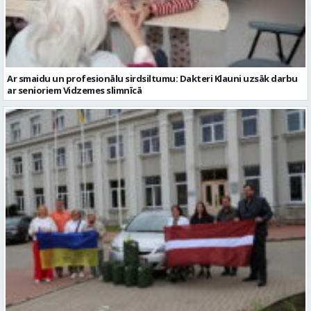
ar senioriem Vidzemes slimnīcā
No Valmieras uz Ukrainu ceļā dodas vēl viena humānās palīdzības
automašīna