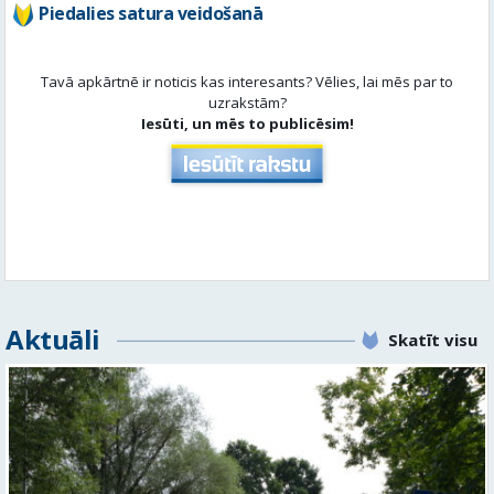
Aktuāli
Skatīt visu
No pagaidu teātra līdz laikmetīgās kultūras centram