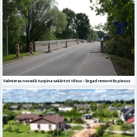
Valmieras novadā turpina sakārtot tiltus – šogad remontēs piecus