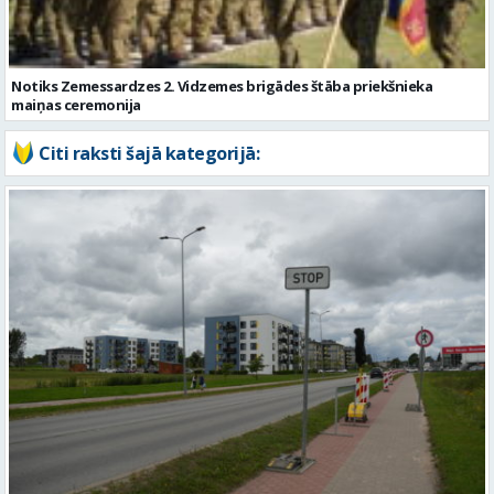
Citi raksti šajā kategorijā:
No 10. augusta sāksies satiksmes ierobežojumi Matīšu šosejā
Valmierā. Uzsāks pārbūves darbus