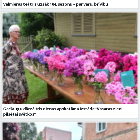
Garšaugu dārzā trīs dienas apskatāma izstāde “Vasaras ziedi
pilsētai svētkos”