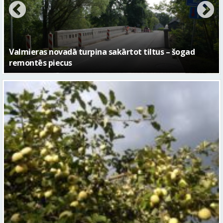
– kā attīstīsies “Kurtuve”
Sestdien daudzviet īslaicīgi līs