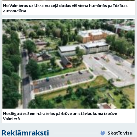
Noslēgusies Semināra ielas pārbūve un stāvlaukuma izbūve
Valmierā
Reklāmraksti
Skatīt visu