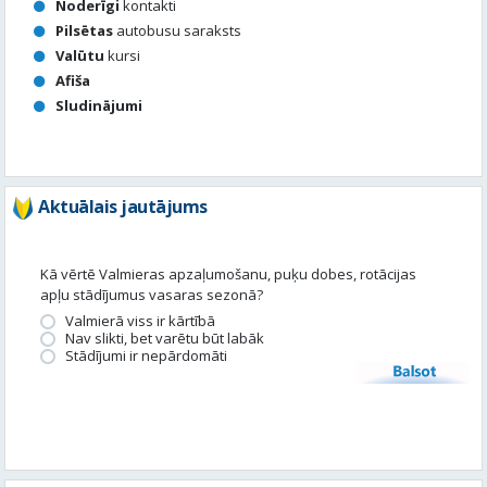
Aktuālais jautājums
Kā vērtē Valmieras apzaļumošanu, puķu dobes, rotācijas
apļu stādījumus vasaras sezonā?
Valmierā viss ir kārtībā
Nav slikti, bet varētu būt labāk
Stādījumi ir nepārdomāti
Balsot
Piedalies satura veidošanā
Tavā apkārtnē ir noticis kas interesants? Vēlies, lai mēs par to
uzrakstām?
Iesūti, un mēs to publicēsim!