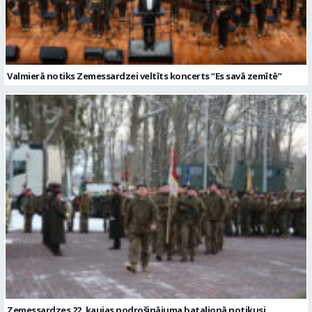
Zemessardzes 22. kaujas nodrošinājuma bataljonā notikusi
komandiera maiņas ceremonija