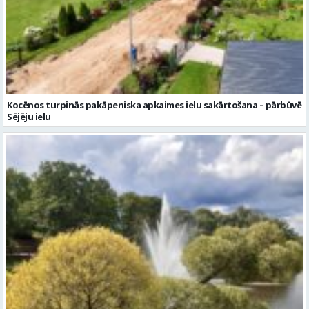
Kocēnos turpinās pakāpeniska apkaimes ielu sakārtošana – pārbūvē
Sējēju ielu
Piektdien laiks kļūs vēsāks un vējaināks
Ziņu arhīvs