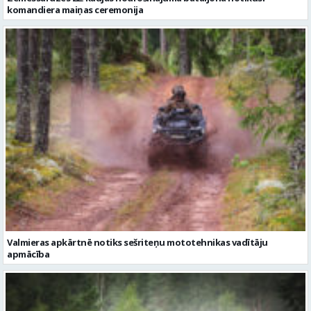
Valmieras apkārtnē notiks sešriteņu mototehnikas vadītāju
apmācība