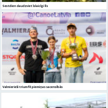
Valmierieši triumfē piemiņas sacensībās