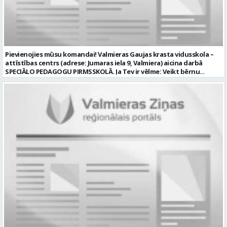
precizitāte; pozitīva un atbildīga attieksme pret darbu; prasme
sadarboties un strādāt komandā; mēs piedāvājam: pamatalgu
pārbaudes laikā 985.00 EUR, pēc pārbaudes laika 1035.00 EUR pirms
nodokļu nomaksas; iespēju saņemt atvaļinājuma pabalstu darba un
dzīves līdzsvaram par labu darba sniegumu; darba devēja
līdzfinansētu veselības apdrošināšanu pēc pārbaudes laika beigām,
Pievienojies mūsu komandai! Valmieras Gaujas krasta vidusskola –
kā arī citas sociālās garantijas/labumus atbilstoši darba rezultātam
attīstības centrs (adrese: Jumaras iela 9, Valmiera) aicina darbā
un normatīvajos aktos noteiktajam; drošu un sakārtotu darba vidi;
SPECIĀLO PEDAGOGU PIRMSSKOLĀ. Ja Tev ir vēlme: Veikt bērnu
darbu atsaucīgu kolēģu komandā. CV un pieteikuma vēstuli lūdzam
attīstības, mācīšanās un speciālo vajadzību izvērtēšanu savas
iesniegt Valmieras Kultūras centrā (adrese: Rīgas iela 10, Valmiera,
kompetences ietvaros Plānot un īstenot individuālās un grupu
Valmieras novads) vai nosūtīt uz e-pastu
nodarbības bērniem ar speciālām izglītības vajadzībām Izstrādāt
kultura@valmierasnovads.lv ar norādi “Skaņu un gaismas operatora
individuālos atbalsta pasākumus un piedalīties individuālo
amatam” līdz 2026. gada 24. augustam. Tālrunis papildu informācijai:
izglītības programmu izstrādē un īstenošanā Sniegt metodisku
27767401. Profesija: SKAŅU OPERATORS Darba vietas adrese: LATVIJA,
atbalstu pirmsskolas pedagogiem darbā ar bērniem, kuriem
Rīgas iela 10, Valmiera, Valmieras nov. Darbības joma: Elektronika /
nepieciešams papildu atbalsts Konsultēt bērnu vecākus par bērna
Enerģētika / Elektroenerģija Pieteikto vietu skaits: 1 Aktuāla līdz:
attīstības veicināšanu un nepieciešamajiem atbalsta pasākumiem
2026-08-24 Kontaktpersona: kultura@valmierasnovads.lv 27767401
Sadarboties ar izglītības iestādes atbalsta komandu, pedagogiem
un citiem speciālistiem. Veikt pedagoģisko dokumentāciju atbilstoši
normatīvo aktu prasībām Piedalīties izglītības iestādes attīstības
pilnveidē un ja Tev ir: Augstākā pedagoģiskā izglītība speciālajā
pedagoģijā vai atbilstoša profesionālā kvalifikācija saskaņā ar
normatīvajiem aktiem Zināšanas par bērnu attīstību, iekļaujošās
izglītības principiem un speciālā pedagoga darba metodēm
pirmsskolā Prasme plānot, organizēt un izvērtēt individuālo
atbalstu bērniem Labas sadarbības un komunikācijas prasmes
darbā ar bērniem, vecākiem un kolēģiem Atbildības sajūta, empātija,