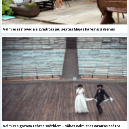
Valmieras novadā aizvadītas jau sestās Mājas kafejnīcu dienas
Valmiera gatava teātra svētkiem – sākas Valmieras vasaras teātra