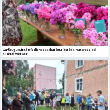
Garšaugu dārzā trīs dienas apskatāma izstāde “Vasaras ziedi
pilsētai svētkos”