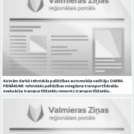
padarītā) - Vienmēr laikā izmaksātu algu - Profesionālus un
atbalstošus kolēģus Lūgums CV sūtīt uz e- pastu:
pasutijumi@lpjana.lv vai zvanīt pa tālruni: 28319289 Profesija:
SAIŅOŠANAS OPERATORS Algas izmaksas veids: Laika darba alga
Darba vietas adrese: LATVIJA, Gravas iela 2, Kocēni, Kocēnu pag.,
Valmieras nov. Slodze: Viena vesela slodze Darbības joma: Ražošana
Pieteikto vietu skaits: 2 Aktuāla līdz: 2027-09-07 Darba sākšanas
datums: 2026-08-17 Kontaktpersona: Davids Pavlovs
Aicinām darbā tehniskās palīdzības automobiļa vadītāju DARBA
PIENĀKUMI: tehniskās palīdzības sniegšana transportlīdzekļu
evakuācija transportlīdzekļu remonts transportlīdzekļu
sagatavošana tehniskai apskatei PRASĪBAS PRETENDENTIEM:
profesionālā vai vispārējā vidējā izglītība DE, CE kategorijas
transportlīdzekļa vadītāja apliecība vēlama D, CE kategorijas
transportlīdzekļa vadītāja pieredze vismaz 2 gadi labas saskarsmes
un komunikācijas prasmes pieredze transportlīdzekļu remontu
veikšanā UZŅĒMUMS PIEDĀVĀ: darbu stabilā uzņēmumā darba
samaksu no 1600 EUR (pirms nodokļu nomaksas) darba laiku pēc
grafika: dežūra 08.00 – 17.00, 2.dežūra 08.00 – 21.00. pilnas sociālās