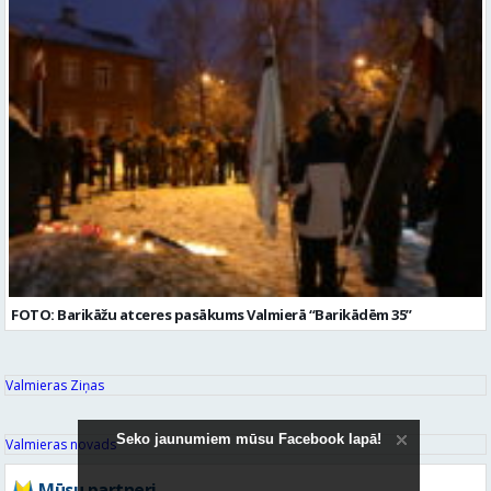
FOTO: Barikāžu atceres pasākums Valmierā “Barikādēm 35”
Valmieras Ziņas
Seko jaunumiem mūsu Facebook lapā!
Valmieras novads
Mūsu partneri