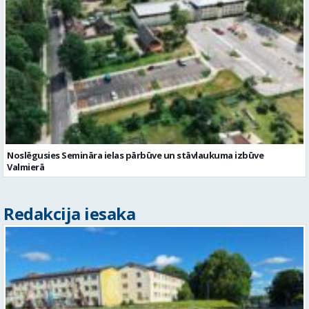
Noslēgusies Semināra ielas pārbūve un stāvlaukuma izbūve
Valmierā
Redakcija iesaka