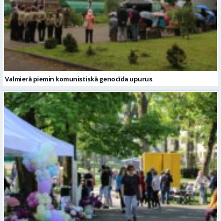
Valmierā piemin komunistiskā genocīda upurus