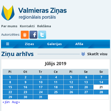
Par mums
Kontakti
Reklāma
Autorizēties:
Ziņas
Galerijas
Afiša
Ziņu arhīvs
Sludinājumi
Reklāmraksti
Skatīt visu
Jūlijs 2019
Pi
Ot
Tr
Ce
Pi
Se
Sv
1
2
3
4
5
6
7
8
9
10
11
12
13
14
15
16
17
18
19
20
21
22
23
24
25
26
27
28
29
30
31
« Jūn
Aug »