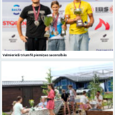
Valmierieši triumfē piemiņas sacensībās