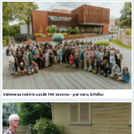
Valmieras teātris uzsāk 104. sezonu – par varu, brīvību