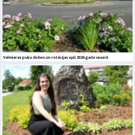
Valmieras puķu dobes un rotācijas apļi 2026.gada vasarā