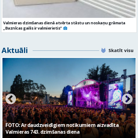
Valmieras dzimšanas dienā atvērta stāstu un noskaņu grāmata
„Baznīcas gailis ir valmierietis”
Aktuāli
Skatīt visu
FOTO: Valmieras pilsētas svētku gājiens 2026