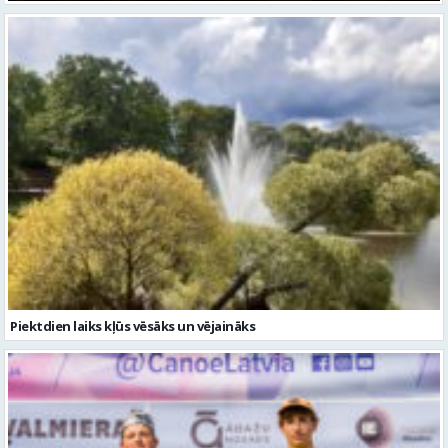
Piektdien laiks kļūs vēsāks un vējaināks