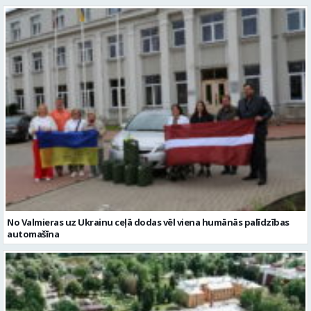
No Valmieras uz Ukrainu ceļā dodas vēl viena humānās palīdzības
automašīna