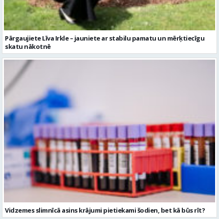
Pārgaujiete Līva Irkle – jauniete ar stabilu pamatu un mērķtiecīgu
skatu nākotnē
Vidzemes slimnīcā asins krājumi pietiekami šodien, bet kā būs rīt?