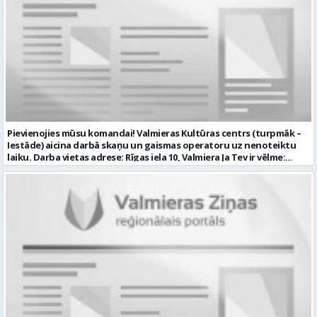
garantijas veselības apdrošināšanas iespējas dinamisku un
profesionālu darba vidi CV ar norādi vakancei „Tehniskās palīdzības
automobiļa vadītājs” iesniegt: sūtot elektroniski uz info@vtu-
valmiera.lv personīgi SIA „VTU Valmiera”, Reģ.nr. 40003004220,
administrācijas ēkas „Brandeļi”, Brandeļi, Kocēnu pagasts, Valmieras
novads, personāla daļā darba dienās no plkst. 09:00 līdz 16:00.
Sazināsimies ar pretendentiem, kuri būs izvirzīti nākamajai atlases
kārtai. * Iesniegtos personas datus SIA “VTU VALMIERA” izmantos, lai
konkursa kārtībā noteiktu vakancei atbilstošāko kandidātu. Ja
kandidāts vēlas, lai viņa personas dati tiktu saglabāti SIA “VTU
VALMIERA” iekšējā datu bāzē ar mērķi tos apstrādāt citos SIA “VTU
Pievienojies mūsu komandai! Valmieras Kultūras centrs (turpmāk –
VALMIERA” personāla atlases konkursos, tad pieteikumā vakancei
Iestāde) aicina darbā skaņu un gaismas operatoru uz nenoteiktu
lūdzam kandidātam norādīt savu piekrišanu personas datu
laiku. Darba vietas adrese: Rīgas iela 10, Valmiera Ja Tev ir vēlme:
saglabāšanai. Profesija: AUTOMOBIĻA VADĪTĀJS Darba vietas adrese:
nodrošināt skaņas un gaismas iekārtu un to vadības sistēmas
LATVIJA, Brandeļi, Brandeļi, Kocēnu pag., Valmieras nov. Darba laika
darbību un attīstību Iestādē; veikt skaņotāja un gaismošanas
veids: Maiņu darbs Darbības joma: Pakalpojumi Pieteikto vietu
operatora pienākumus pasākumos Iestādēs telpās un ārpus tām
skaits: 1 Aktuāla līdz: 2026-08-21 Kontaktpersona: CV ar norādi
Iestādes; piemērot skaņas un gaismas mākslinieciskos risinājumus
vakancei lūdzu sūtīt uz e-pastu info@vtu-valmiera.lv vai iesniegt
pasākumos, plānot un organizēt apskaņošanas un gaismošanas
personīgi
procesu, kā arī veikt pasākumu apskaņošanu un gaismošanu;
piedalīties Iestādes organizēto pasākumu tehniskajā uzbūvē un
nobūvē, sniegtu tehnisko atbalstu; pārzināt darbā lietojamo
tehnisko un elektroiekārtu darbības principus, lietošanas
noteikumus; un ja Tev ir: vismaz divu gadu pieredze līdzīgā darbā vai
amatā; labas datorprasmes; valsts valodas prasmes atbilstoši Valsts
valodas likuma prasībām; kompetences: prasme patstāvīgi pieņemt
lēmumus un organizēt savu darbu; lieliskas komunikācijas spējas;