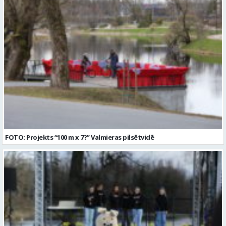
FOTO: Projekts “100 m x 7?” Valmieras pilsētvidē