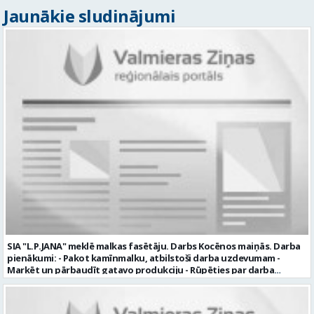
Jaunākie sludinājumi
SIA "L.P.JANA" meklē malkas fasētāju. Darbs Kocēnos maiņās. Darba
pienākumi: - Pakot kamīnmalku, atbilstoši darba uzdevumam -
Marķēt un pārbaudīt gatavo produkciju - Rūpēties par darba
kvalitāti un kārtību darba vietā Prasības kandidātiem: - Laba fiziskā
izturība - Precizitāte un ātrums - Prasme un vēlme strādāt komandā
Uzņēmums piedāvā: - Atalgojumu EUR 1200 bruto (atkarīgs no