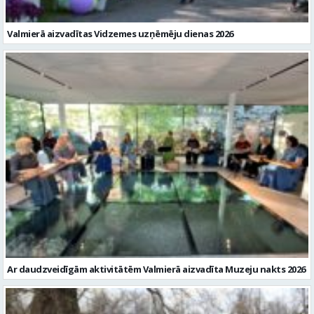
Valmierā aizvadītas Vidzemes uzņēmēju dienas 2026
Ar daudzveidīgām aktivitātēm Valmierā aizvadīta Muzeju nakts 2026