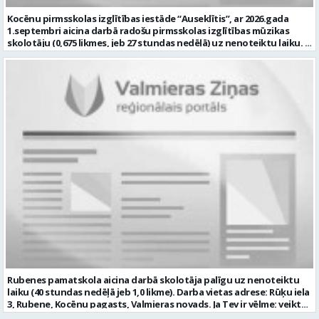
pacietība un augsta profesionālā ētika Labas latviešu valodas
Kocēnu pirmsskolas izglītības iestāde “Auseklītis”, ar 2026.gada
zināšanas atbilstoši normatīvo aktu prasībām Prasme strādāt ar
1.septembri aicina darbā radošu pirmsskolas izglītības mūzikas
informācijas un komunikācijas tehnoloģijām ikdienas darba
skolotāju (0,675 likmes, jeb 27 stundas nedēļā) uz nenoteiktu laiku.
pienākumu veikšanai. mēs piedāvājam: Darbu uz nenoteiktu laiku 30
Darba vieta: Kalna iela 2, Kocēni, Kocēnu pagasts, Valmieras novads
stundas nedēļā (1 likme) Atalgojumu EUR 1351 pirms nodokļu
Ja Jūs vēlaties: plānot un nodrošināt kvalitatīvu, izglītojamo
nomaksas (t.sk. piemaksa par darbu īpašos apstākļos) Sociālās
vecumam atbilstošu mācību procesu; veikt izglītojamo attīstības
garantijas Darba devēja līdzfinansētu veselības apdrošināšanas
dinamikas izpēti; sadarbībā ar Iestādes skolotājiem, organizēt
polisi Profesionālās kompetences pilnveides iespējas Dinamisku,
svētkus, tematiskus pasākumus, jautrus brīžus un citas aktivitātes;
radošu un atbalstošu darba vidi Pretendentiem profesionālās
plānot savu darbību, sagatavot amata veikšanai nepieciešamo
darbības aprakstu (CV) un izglītības dokumenta kopiju lūdzam
dokumentāciju, tostarp e-vidē; iesaistīties Iestādes attīstības
iesniegt līdz 2026. gada 17.augustam e-pastā vgv@valmiera.edu.lv.
plānošanā un īstenošanā atbilstoši kompetencei; un Jums ir:
Tālrunis uzziņai: 29182105. Profesija: SPECIĀLAIS PEDAGOGS Darba
izglītība atbilstoši Ministru kabineta noteikumiem Nr. 569
vietas adrese: LATVIJA, Jumaras iela 9, Valmiera, Valmieras nov.
“Noteikumi par pedagogiem nepieciešamo izglītību un profesionālo
Darbības joma: Izglītība / Zinātne Pieteikto vietu skaits: 1 Aktuāla
kvalifikāciju un pedagogu profesionālās kompetences pilnveides
līdz: 2026-08-17 Kontaktpersona: vgv@valmiera.edu.lv 29182105
kārtību”; pieredze darbā ar bērniem; valsts valodas prasmes
atbilstoši Valsts valodas likuma prasībām; obligāta ārsta izziņa
(veidlapa Nr.027/u) ar atļauju strādāt pedagoģisko darbu; atbilstība
Izglītības likuma un Bērnu tiesību aizsardzības likuma noteiktajām
prasībām; kompetences: prasme patstāvīgi un mērķtiecīgi
organizēt savu darbu; psiholoģiskā noturība un augsta saskarsmes
kultūra; Mēs piedāvājam: 0,675 likmes; 27 stundas nedēļā atalgojumu
atbilstoši Ministru kabineta noteikumiem Nr. 445 “Pedagogu darba
Rubenes pamatskola aicina darbā skolotāja palīgu uz nenoteiktu
samaksas noteikumi” 1057,05 EUR pirms nodokļu nomaksas; darba
laiku (40 stundas nedēļā jeb 1,0 likme). Darba vietas adrese: Rūķu iela
devēja līdzfinansētu veselības apdrošināšanu pēc pārbaudes laika
3, Rubene, Kocēnu pagasts, Valmieras novads. Ja Tev ir vēlme: veikt
beigām; atsaucīgu kolektīvu. Curriculum Vitae (CV) un pieteikumu
bērnu aprūpi ikdienā; sadarboties ar grupas skolotājām, sniegt